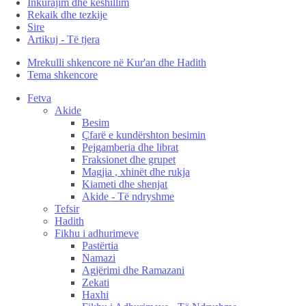
Inkurajim dhe këshillim
Rekaik dhe tezkije
Sire
Artikuj - Të tjera
Mrekulli shkencore në Kur'an dhe Hadith
Tema shkencore
Fetva
Akide
Besim
Çfarë e kundërshton besimin
Pejgamberia dhe librat
Fraksionet dhe grupet
Magjia , xhinët dhe rukja
Kiameti dhe shenjat
Akide - Të ndryshme
Tefsir
Hadith
Fikhu i adhurimeve
Pastërtia
Namazi
Agjërimi dhe Ramazani
Zekati
Haxhi