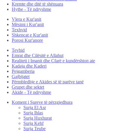
Kremte dhe ditë të shënuara
Hytbe - Të ndryshme
Vlera e Kur'anit
Mësimi i Kur'anit
Texhvid
Shkencat e Kur'anit
Porosi Kur'anore
Tevhid
Emrat dhe Cilësitë e Allahut
Realiteti i Imanit dhe Çfarë e kundërshton ate
Kadaja dhe Kaderi
Pejgamberia
Gajbijatet
Përmbledhje e Akides së të parëve tanë
Grupet dhe sektet
Akide - Të ndryshme
Koment i Sureve të përzgjedhura
Surja El Asr
Surja Ihlas
Surja Huxhurat
Surja Kehf
Surja Teube