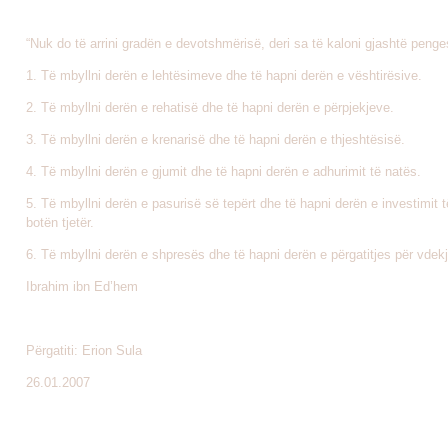
“Nuk do të arrini gradën e devotshmërisë, deri sa të kaloni gjashtë penge
1. Të mbyllni derën e lehtësimeve dhe të hapni derën e vështirësive.
2. Të mbyllni derën e rehatisë dhe të hapni derën e përpjekjeve.
3. Të mbyllni derën e krenarisë dhe të hapni derën e thjeshtësisë.
4. Të mbyllni derën e gjumit dhe të hapni derën e adhurimit të natës.
5. Të mbyllni derën e pasurisë së tepërt dhe të hapni derën e investimit t
botën tjetër.
6. Të mbyllni derën e shpresës dhe të hapni derën e përgatitjes për vdekj
Ibrahim ibn Ed’hem
Përgatiti: Erion Sula
26.01.2007