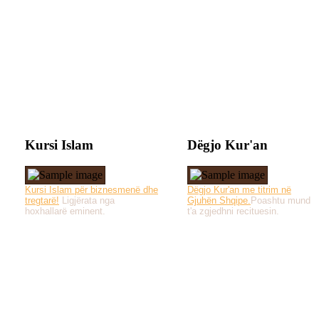
Kursi Islam
Dëgjo Kur'an
Kursi Islam për biznesmenë dhe
Dëgjo Kur'an me titrim në
tregtarë!
Ligjërata nga
Gjuhën Shqipe.
Poashtu mund
hoxhallarë eminent.
t'a zgjedhni recituesin.
Të gjitha drejtat e 