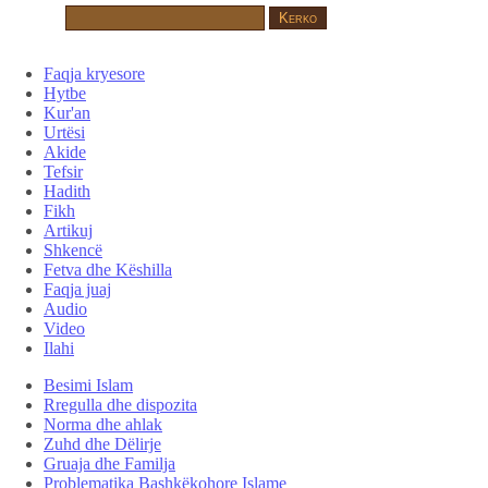
Faqja kryesore
Hytbe
Kur'an
Urtësi
Akide
Tefsir
Hadith
Fikh
Artikuj
Shkencë
Fetva dhe Këshilla
Faqja juaj
Audio
Video
Ilahi
Besimi Islam
Rregulla dhe dispozita
Norma dhe ahlak
Zuhd dhe Dëlirje
Gruaja dhe Familja
Problematika Bashkëkohore Islame