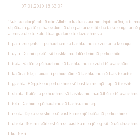
07.01.2010 18:33:07
“Nuk ka ndonjë rob të cilin Allahu e ka furnizuar me dhjetë cilësi, e të mo
shpëtuar nga të gjitha epidemitë dhe pamundësitë dhe ta ketë ngritur në 
afërmve dhe të ketë fituar gradën e të devotshmëve.
E para: Sinqeriteti i përhershëm së bashku me një zemër të kënaqur.
E dyta: Durimi i plotë së bashku me falënderim të përhershëm.
E treta: Varfëri e përhershme së bashku me një zuhd të pranishëm.
E katërta: Ide, mendim i përhershëm së bashku me një bark të uritur.
E gjashta: Përpjekje e përhershme së bashku me një trup të thjeshtë.
E shtata: Butësi e përhershme së bashku me marrëdhënie të pranishme.
E teta: Dashuri e përhershme së bashku me turp.
E nënta: Dije e dobishme së bashku me një butësi të përhershme.
E dhjeta: Besim i përhershëm së bashku me një logjikë të qëndrueshme.
Ebu Bekri