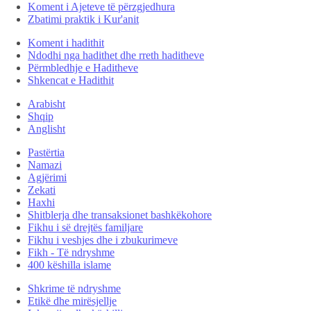
Koment i Ajeteve të përzgjedhura
Zbatimi praktik i Kur'anit
Koment i hadithit
Ndodhi nga hadithet dhe rreth haditheve
Përmbledhje e Haditheve
Shkencat e Hadithit
Arabisht
Shqip
Anglisht
Pastërtia
Namazi
Agjërimi
Zekati
Haxhi
Shitblerja dhe transaksionet bashkëkohore
Fikhu i së drejtës familjare
Fikhu i veshjes dhe i zbukurimeve
Fikh - Të ndryshme
400 këshilla islame
Shkrime të ndryshme
Etikë dhe mirësjellje