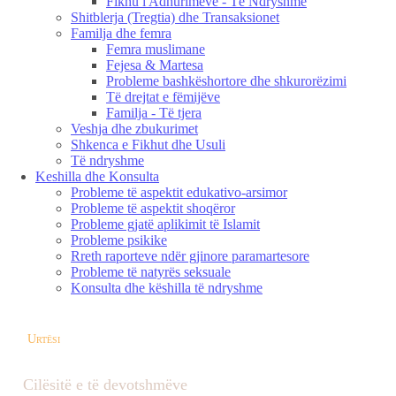
Fikhu i Adhurimeve - Të Ndryshme
Shitblerja (Tregtia) dhe Transaksionet
Familja dhe femra
Femra muslimane
Fejesa & Martesa
Probleme bashkëshortore dhe shkurorëzimi
Të drejtat e fëmijëve
Familja - Të tjera
Veshja dhe zbukurimet
Shkenca e Fikhut dhe Usuli
Të ndryshme
Keshilla dhe Konsulta
Probleme të aspektit edukativo-arsimor
Probleme të aspektit shoqëror
Probleme gjatë aplikimit të Islamit
Probleme psikike
Rreth raporteve ndër gjinore paramartesore
Probleme të natyrës seksuale
Konsulta dhe këshilla të ndryshme
Urtësi
Cilësitë e të devotshmëve