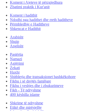
Koment i Ajeteve të përzgjedhura
Zbatimi praktik i Kur'anit
Koment i hadithit
Ndodhi nga hadithet dhe rreth haditheve
Përmbledhje e Haditheve
Shkencat e Hadithit
Arabisht
Shqip
Anglisht
Pastërtia
Namazi
Agjërimi
Zekati
Haxhi
Shitblerja dhe transaksionet bashkëkohore
Fikhu i së drejtës familjare
Fikhu i veshjes dhe i zbukurimeve
Fikh - Të ndryshme
400 këshilla islame
Shkrime të ndryshme
Etikë dhe mirësjellje