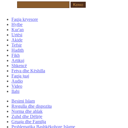
Faqja kryesore
Hytbe
Kur'an
Urtësi
Akide
Tefsir
Hadith
Fikh
Artikuj
Shkencë
Fetva dhe Këshilla
Faqja juaj
Audio
Video
Ilahi
Besimi Islam
Rregulla dhe dispozita
Norma dhe ahlak
Zuhd dhe Dëlirje
Gruaja dhe Familja
Problematika Bashkëkohore Islame