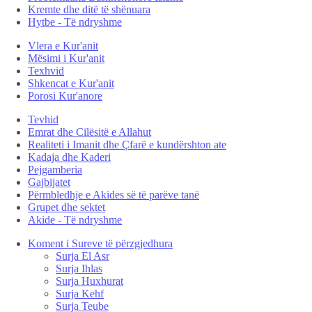
Kremte dhe ditë të shënuara
Hytbe - Të ndryshme
Vlera e Kur'anit
Mësimi i Kur'anit
Texhvid
Shkencat e Kur'anit
Porosi Kur'anore
Tevhid
Emrat dhe Cilësitë e Allahut
Realiteti i Imanit dhe Çfarë e kundërshton ate
Kadaja dhe Kaderi
Pejgamberia
Gajbijatet
Përmbledhje e Akides së të parëve tanë
Grupet dhe sektet
Akide - Të ndryshme
Koment i Sureve të përzgjedhura
Surja El Asr
Surja Ihlas
Surja Huxhurat
Surja Kehf
Surja Teube