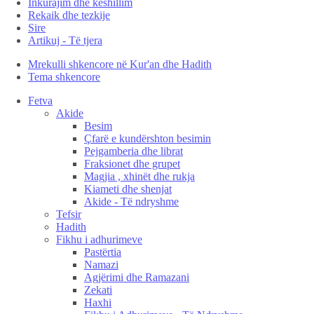
Inkurajim dhe këshillim
Rekaik dhe tezkije
Sire
Artikuj - Të tjera
Mrekulli shkencore në Kur'an dhe Hadith
Tema shkencore
Fetva
Akide
Besim
Çfarë e kundërshton besimin
Pejgamberia dhe librat
Fraksionet dhe grupet
Magjia , xhinët dhe rukja
Kiameti dhe shenjat
Akide - Të ndryshme
Tefsir
Hadith
Fikhu i adhurimeve
Pastërtia
Namazi
Agjërimi dhe Ramazani
Zekati
Haxhi