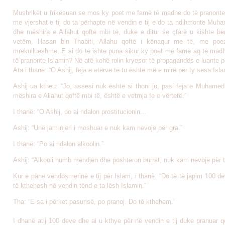
Mushrikët u frikësuan se mos ky poet me famë të madhe do të pranonte
me vjershat e tij do ta përhapte në vendin e tij e do ta ndihmonte Muh
dhe mëshira e Allahut qoftë mbi të, duke e ditur se çfarë u kishte bër
vetëm, Hasan bin Thabiti, Allahu qoftë i kënaqur me të, me poezi
mrekullueshme. E si do të ishte puna sikur ky poet me famë aq të madh
të pranonte Islamin? Në atë kohë rolin kryesor të propagandës e luante p
Ata i thanë: “O Ashij, feja e etërve të tu është më e mirë për ty sesa Isla
Ashij ua ktheu: “Jo, assesi nuk është si thoni ju, pasi feja e Muhamed
mëshira e Allahut qoftë mbi të, është e vetmja fe e vërtetë.”
I thanë: “O Ashij, po ai ndalon prostitucionin...
Ashij: “Unë jam njeri i moshuar e nuk kam nevojë për gra.”
I thanë: “Po ai ndalon alkoolin.”
Ashij: “Alkooli humb mendjen dhe poshtëron burrat, nuk kam nevojë për t
Kur e panë vendosmërinë e tij për Islam, i thanë: “Do të të japim 100 
të kthehesh në vendin tënd e ta lësh Islamin.”
Tha: “E sa i përket pasurisë, po pranoj. Do të kthehem.”
I dhanë atij 100 deve dhe ai u kthye për në vendin e tij duke pranuar që