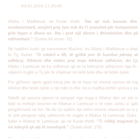
04.01.2010 21:26:40
Allahu i Madhëruar në Kuran thotë: “
Ata që nuk besuan dhe
mosbesimtarë, asnjërit prej tyre nuk do t'i pranohet për kompensim
plot faqen e dheut ari. Ata i pret një dënim i dhimbshëm dhe pë
ndihmëtarë.”
(Suretu Ali Imran: 91)
Në hadithin kudsi që transmeton Muslimi, ku Allahu i Madhëruar u drejt
të Tij, thuhet:
“O robërit e Mi, të gjithë jeni të humbur përveç a
udhëzoj. Kërkoni dhe vetëm prej meje kërkoni udhëzim, do t’j
Allahu i Lartësuar na ka urdhëruar që ne ta kërkojmë udhëzimin nga Ai 
ndjekim rrugën e Tij për të shpëtuar në këtë botë dhe në botën tjetër.
Por gjithsesi njeriu gjatë kësaj jete do të hasë në shumë sprova në rrugë
Allahut dhe botës tjetër e një ndër to dhe më e madhja është sprova e pa
Ndodh që pasuria njeriun ta pengojë nga rruga e Allahut deri në atë 
bëjë ta mohojë besimin në Allahun e Lartësuar e të vdes ashtu si qafi
përgjithmonë në ferr. Ne do t’ju sjellim një rrëfim shumë interesant se si
të jetë pengesë ndaj udhëzimit në rrugën e Allahut të Lartësuar. Duke
fjalën e Allahut të Lartësuar, që në Kuran thotë:
“Ti rrëfeji tregimet (
në mënyrë që ata të mendojnë.”
(Suretu Araf: 176)