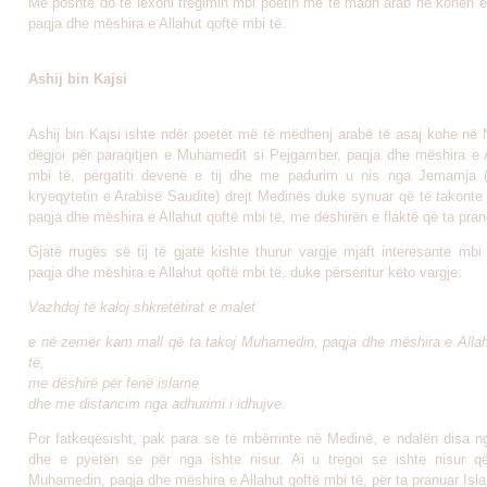
Më poshtë do të lexoni tregimin mbi poetin më të madh arab në kohën 
paqja dhe mëshira e Allahut qoftë mbi të.
Ashij bin Kajsi
Ashij bin Kajsi ishte ndër poetët më të mëdhenj arabë të asaj kohe në
dëgjoi për paraqitjen e Muhamedit si Pejgamber, paqja dhe mëshira e A
mbi të, përgatiti devenë e tij dhe me padurim u nis nga Jemamja 
kryeqytetin e Arabisë Saudite) drejt Medinës duke synuar që të takont
paqja dhe mëshira e Allahut qoftë mbi të, me dëshirën e flaktë që ta pran
Gjatë rrugës së tij të gjatë kishte thurur vargje mjaft interesante mb
paqja dhe mëshira e Allahut qoftë mbi të, duke përsëritur këto vargje:
Vazhdoj të kaloj shkretëtirat e malet
e në zemër kam mall që ta takoj Muhamedin, paqja dhe mëshira e Allah
të,
me dëshirë për fenë islame
dhe me distancim nga adhurimi i idhujve.
Por fatkeqësisht, pak para se të mbërrinte në Medinë, e ndalën disa n
dhe e pyetën se për nga ishte nisur. Ai u tregoi se ishte nisur q
Muhamedin, paqja dhe mëshira e Allahut qoftë mbi të, për ta pranuar Isl