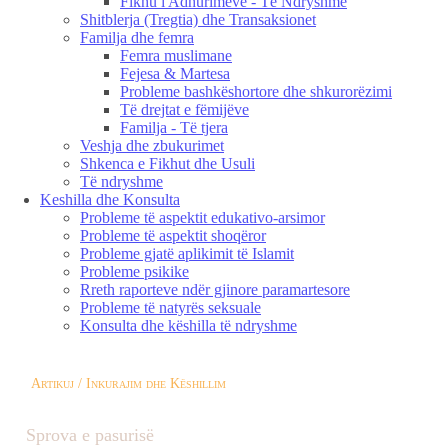
Fikhu i Adhurimeve - Të Ndryshme
Shitblerja (Tregtia) dhe Transaksionet
Familja dhe femra
Femra muslimane
Fejesa & Martesa
Probleme bashkëshortore dhe shkurorëzimi
Të drejtat e fëmijëve
Familja - Të tjera
Veshja dhe zbukurimet
Shkenca e Fikhut dhe Usuli
Të ndryshme
Keshilla dhe Konsulta
Probleme të aspektit edukativo-arsimor
Probleme të aspektit shoqëror
Probleme gjatë aplikimit të Islamit
Probleme psikike
Rreth raporteve ndër gjinore paramartesore
Probleme të natyrës seksuale
Konsulta dhe këshilla të ndryshme
Artikuj / Inkurajim dhe Këshillim
Sprova e pasurisë