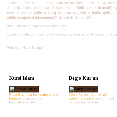
jobesimtar. Pak para se të mbërrinte në vendlindje, u rrëzua nga devej
dhe vdiq. Allahu i Lartësuar në Kuran thotë: “
Këtë (dënim të madh) n
tepër e deshën jetën e kësaj bote se sa jetën e botës tjetër, e
udhëzon njerëzit jobesimtarë.”
(Suretu E-Nahel: 109)
Allahu na ruajttë nga sprova e pasurisë!
E, nëse na dhuron pasuri, e bëftë që atë ta kemi në duart tona e jo në z
Përktheu: Hevzi Kadriu
Kursi Islam
Dëgjo Kur'an
Kursi Islam për biznesmenë dhe
Dëgjo Kur'an me titrim në
tregtarë!
Ligjërata nga
Gjuhën Shqipe.
Poashtu mund
hoxhallarë eminent.
t'a zgjedhni recituesin.