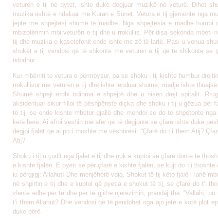
veturën e tij në qytet, ishte duke dëgjuar muzikë në veturë. Dihet s
muzika është e ndaluar me Kuran e Sunet. Vetura e tij gjëmonte nga muz
jepte me shpejtësi shumë të madhe. Nga shpejtësia e madhe humbi d
mbizotërimin mbi veturën e tij dhe u rrokullis. Për disa sekonda mbeti 
tij dhe muzika e kasetefonit ende ishte me zë të lartë. Pasi u vonua shu
shokët e tij vendosi që të shkonte me veturën e tij që të shikonte se ç
ndodhur.
Kur mbërriti te vetura e përmbysur, pa se shoku i tij kishte humbur drejti
rrokullisur me veturën e tij dhe ishte lënduar shumë, madje ishte thuajse 
Shumë shpejt erdhi ndihma e shpejtë dhe u nisën drejt spitalit. Rrug
aksidentuar sikur filloi të pëshpëriste diçka dhe shoku i tij u gëzua për f
të tij, se ende kishte mbetur gjallë dhe mendoi se do të shpëtonte nga
këtë herë. Ai afroi veshin më afër që të dëgjonte se çfarë ishte duke pësh
dëgjoi fjalët që ai po i thoshte me vështirësi: “Çfarë do t’i them Atij? Çfa
Atij?”
Shoku i tij u çudit nga fjalët e tij dhe nuk e kuptoi se çfarë donte te thos
e kishte fjalën. E pyeti se për çfarë e kishte fjalën, se kujt do t’i thoshte
iu përgjigj: Allahut! Dhe menjëherë vdiq. Shokut të tij këto fjalë i lanë mb
në shpirtin e tij dhe e kuptoi që pyetja e shokut të tij, se çfarë do t’i th
vlente edhe për të dhe për të gjithë njerëzimin, prandaj tha: “Vallahi, po
t’i them Allahut? Dhe vendosi që të pendohet nga ajo jetë e kotë plot e
duke bërë.