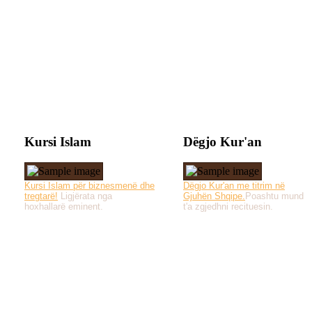
Kursi Islam
Dëgjo Kur'an
Kursi Islam për biznesmenë dhe
Dëgjo Kur'an me titrim në
tregtarë!
Ligjërata nga
Gjuhën Shqipe.
Poashtu mund
hoxhallarë eminent.
t'a zgjedhni recituesin.
Të gjitha drejtat e 