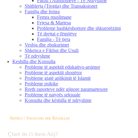
Fikhu i Adhurimeve - Të Ndryshme
Shitblerja (Tregtia) dhe Transaksionet
Familja dhe femra
Femra muslimane
Fejesa & Martesa
Probleme bashkëshortore dhe shkurorëzimi
Të drejtat e fëmijëve
Familja - Të tjera
Veshja dhe zbukurimet
Shkenca e Fikhut dhe Usuli
Të ndryshme
Keshilla dhe Konsulta
Probleme të aspektit edukativo-arsimor
Probleme të aspektit shoqëror
Probleme gjatë aplikimit të Islamit
Probleme psikike
Rreth raporteve ndër gjinore paramartesore
Probleme të natyrës seksuale
Konsulta dhe këshilla të ndryshme
Artikuj / Inkurajim dhe Këshillim
Çfarë do t'i them Atij?