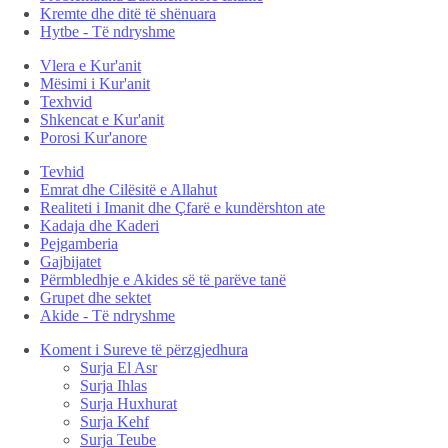
Kremte dhe ditë të shënuara
Hytbe - Të ndryshme
Vlera e Kur'anit
Mësimi i Kur'anit
Texhvid
Shkencat e Kur'anit
Porosi Kur'anore
Tevhid
Emrat dhe Cilësitë e Allahut
Realiteti i Imanit dhe Çfarë e kundërshton ate
Kadaja dhe Kaderi
Pejgamberia
Gajbijatet
Përmbledhje e Akides së të parëve tanë
Grupet dhe sektet
Akide - Të ndryshme
Koment i Sureve të përzgjedhura
Surja El Asr
Surja Ihlas
Surja Huxhurat
Surja Kehf
Surja Teube