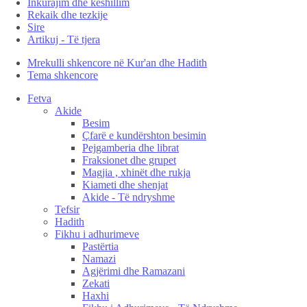
Inkurajim dhe këshillim
Rekaik dhe tezkije
Sire
Artikuj - Të tjera
Mrekulli shkencore në Kur'an dhe Hadith
Tema shkencore
Fetva
Akide
Besim
Çfarë e kundërshton besimin
Pejgamberia dhe librat
Fraksionet dhe grupet
Magjia , xhinët dhe rukja
Kiameti dhe shenjat
Akide - Të ndryshme
Tefsir
Hadith
Fikhu i adhurimeve
Pastërtia
Namazi
Agjërimi dhe Ramazani
Zekati
Haxhi