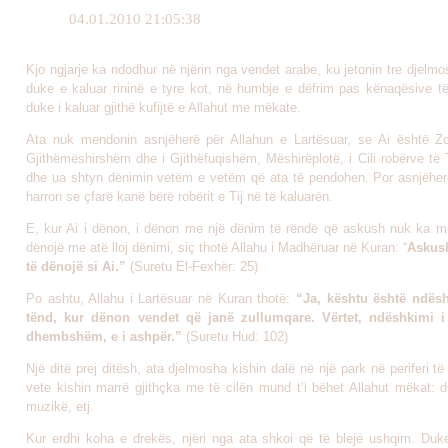
04.01.2010 21:05:38
Kjo ngjarje ka ndodhur në njërin nga vendet arabe, ku jetonin tre djelmo
duke e kaluar rininë e tyre kot, në humbje e dëfrim pas kënaqësive të
duke i kaluar gjithë kufijtë e Allahut me mëkate.
Ata nuk mendonin asnjëherë për Allahun e Lartësuar, se Ai është Zo
Gjithëmëshirshëm dhe i Gjithëfuqishëm, Mëshirëplotë, i Cili robërve të T
dhe ua shtyn dënimin vetëm e vetëm që ata të pendohen. Por asnjëher
harron se çfarë kanë bërë robërit e Tij në të kaluarën.
E, kur Ai i dënon, i dënon me një dënim të rëndë që askush nuk ka m
dënojë me atë lloj dënimi, siç thotë Allahu i Madhëruar në Kuran: “
Askus
të dënojë si Ai.”
(Suretu El-Fexhër: 25)
Po ashtu, Allahu i Lartësuar në Kuran thotë:
“Ja, kështu është ndësh
tënd, kur dënon vendet që janë zullumqare. Vërtet, ndëshkimi i 
dhembshëm, e i ashpër.”
(Suretu Hud: 102)
Një ditë prej ditësh, ata djelmosha kishin dalë në një park në periferi të
vete kishin marrë gjithçka me të cilën mund t’i bëhet Allahut mëkat: d
muzikë, etj.
Kur erdhi koha e drekës, njëri nga ata shkoi që të blejë ushqim. Du