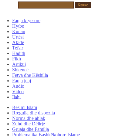
Faqja kryesore
Hytbe
Kur'an
Urtësi
Akide
Tefsir
Hadith
Fikh
Artikuj
Shkencë
Fetva dhe Këshilla
Faqja juaj
Audio
Video
Ilahi
Besimi Islam
Rregulla dhe dispozita
Norma dhe ahlak
Zuhd dhe Dëlirje
Gruaja dhe Familja
Problematika Bashkëkohore Islame