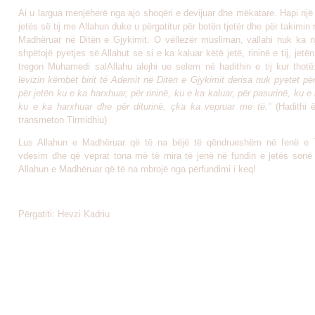
Ai u largua menjëherë nga ajo shoqëri e devijuar dhe mëkatare. Hapi një 
jetës së tij me Allahun duke u përgatitur për botën tjetër dhe për takimin
Madhëruar në Ditën e Gjykimit. O vëllezër musliman, vallahi nuk ka nje
shpëtojë pyetjes së Allahut se si e ka kaluar këtë jetë, rininë e tij, jetën
tregon Muhamedi salAllahu alejhi ue selem në hadithin e tij kur thotë
lëvizin këmbët birit të Ademit në Ditën e Gjykimit derisa nuk pyetet për
për jetën ku e ka harxhuar, për rininë, ku e ka kaluar, për pasurinë, ku e 
ku e ka harxhuar dhe për diturinë, çka ka vepruar me të.”
(Hadithi 
transmeton Tirmidhiu)
Lus Allahun e Madhëruar që të na bëjë të qëndrueshëm në fenë e T
vdesim dhe që veprat tona më të mira të jenë në fundin e jetës sonë
Allahun e Madhëruar që të na mbrojë nga përfundimi i keq!
Përgatiti: Hevzi Kadriu