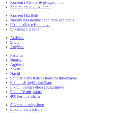
Koment i Ajeteve të përzgjedhura
Zbatimi praktik i Kur'anit
Koment i hadithit
Ndodhi nga hadithet dhe rreth haditheve
Përmbledhje e Haditheve
Shkencat e Hadithit
Arabisht
Shqip
Anglisht
Pastërtia
Namazi
Agjërimi
Zekati
Haxhi
Shitblerja dhe transaksionet bashkëkohore
Fikhu i së drejtës familjare
Fikhu i veshjes dhe i zbukurimeve
Fikh - Të ndryshme
400 këshilla islame
Shkrime të ndryshme
Etikë dhe mirësjellje