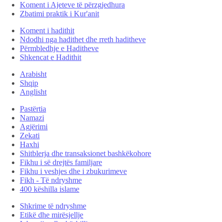
Koment i Ajeteve të përzgjedhura
Zbatimi praktik i Kur'anit
Koment i hadithit
Ndodhi nga hadithet dhe rreth haditheve
Përmbledhje e Haditheve
Shkencat e Hadithit
Arabisht
Shqip
Anglisht
Pastërtia
Namazi
Agjërimi
Zekati
Haxhi
Shitblerja dhe transaksionet bashkëkohore
Fikhu i së drejtës familjare
Fikhu i veshjes dhe i zbukurimeve
Fikh - Të ndryshme
400 këshilla islame
Shkrime të ndryshme
Etikë dhe mirësjellje