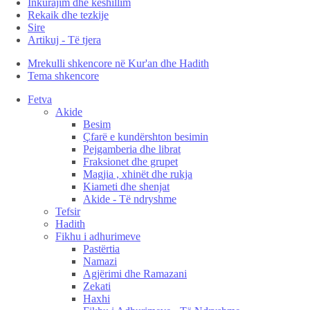
Inkurajim dhe këshillim
Rekaik dhe tezkije
Sire
Artikuj - Të tjera
Mrekulli shkencore në Kur'an dhe Hadith
Tema shkencore
Fetva
Akide
Besim
Çfarë e kundërshton besimin
Pejgamberia dhe librat
Fraksionet dhe grupet
Magjia , xhinët dhe rukja
Kiameti dhe shenjat
Akide - Të ndryshme
Tefsir
Hadith
Fikhu i adhurimeve
Pastërtia
Namazi
Agjërimi dhe Ramazani
Zekati
Haxhi