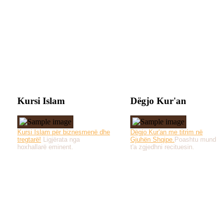
Kursi Islam
Dëgjo Kur'an
Kursi Islam për biznesmenë dhe
Dëgjo Kur'an me titrim në
tregtarë!
Ligjërata nga
Gjuhën Shqipe.
Poashtu mund
hoxhallarë eminent.
t'a zgjedhni recituesin.
Të gjitha drejtat e 