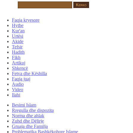
Faqja kryesore
Hytbe
Kur'an
Urtësi
Akide
Tefsir
Hadith
Fikh
Artikuj
Shkencë
Fetva dhe Këshilla
Faqja juaj
Audio
Video
Ilahi
Besimi Islam
Rregulla dhe dispozita
Norma dhe ahlak
Zuhd dhe Dëlirje
Gruaja dhe Familja
Problematika Bashkëkohore Islame