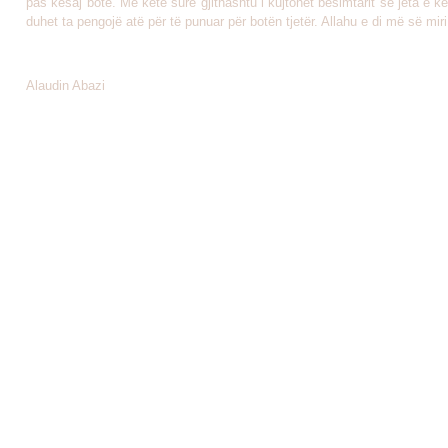
pas kësaj bote. Me këtë sure gjithashtu i kujtohet besimtarit se jeta e k
duhet ta pengojë atë për të punuar për botën tjetër. Allahu e di më së miri
Alaudin Abazi