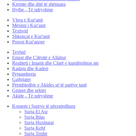
Kremte dhe ditë të shënuara
Hytbe - Të ndryshme
Vlera e Kur'anit
Mësimi i Kur'anit
Texhvid
Shkencat e Kur'anit
Porosi Kur'anore
Tevhid
Emrat dhe Cilësitë e Allahut
Realiteti i Imanit dhe Çfarë e kundërshton ate
Kadaja dhe Kaderi
Pejgamberia
Gajbijatet
Përmbledhje e Akides së të parëve tanë
Grupet dhe sektet
Akide - Të ndryshme
Koment i Sureve të përzgjedhura
Surja El Asr
Surja Ihlas
Surja Huxhurat
Surja Kehf
Surja Teube