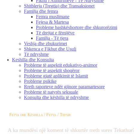
Fikhu i Adhurimeve - Të Ndryshme
Shitblerja (Tregtia) dhe Transaksionet
Familja dhe femra
Femra muslimane
Fejesa & Martesa
Probleme bashkëshortore dhe shkurorëzimi
Të drejtat e fëmijëve
Familja - Të tjera
Veshja dhe zbukurimet
Shkenca e Fikhut dhe Usuli
Të ndryshme
Keshilla dhe Konsulta
Probleme të aspektit edukativo-arsimor
Probleme të aspektit shoqëror
Probleme gjatë aplikimit të Islamit
Probleme psikike
Rreth raporteve ndër gjinore paramartesore
Probleme të natyrës seksuale
Konsulta dhe këshilla të ndryshme
Fetva dhe Këshilla / Fetva / Tefsir
A ka mundësi një koment të shkurtër rreth sures Tekathur