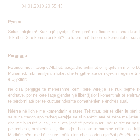
04.01.2010 20:55:45
Pyetja:
Selam alejkum! Kam një pyetje. Kam parë në ëndërr se isha duke l
Tekathur. Si e komentoni këtë? Ju lutem, më tregoni si komentohet surja
Përgjigjja
:
Falënderimet i takojnë Allahut, paqja dhe bekimet e Tij qofshin mbi të Dë
Muhamed, mbi familjen, shokët dhe të gjithë ata që ndjekin rrugën e tij 
e Gjykimit!
Në disa përgjigje të mëhershme kemi bërë vërejtje se nuk bëjmë k
ëndrrave, por në këtë faqe gjendet një libër (fjalor i komentimit të ëndrr
të përdorni atë për të kuptuar ndoshta domethënien e ëndrrës suaj.
Ndërsa në lidhje me komentimin e sures Tekathur, për të cilën ju bëni 
se surja tregon apo tërheq vërejtje se si njerëzit janë të zënë me jetën
dhe me bukuritë e saj, se si ata janë të preokupuar për të shtuar pasu
pasardhësit, pushtetin etj., dhe kjo i bën ata ta harrojnë qëllimin e kriji
Madhërishëm me këtë sure i përkujton dhe i qorton njerëzit për këtë dhë