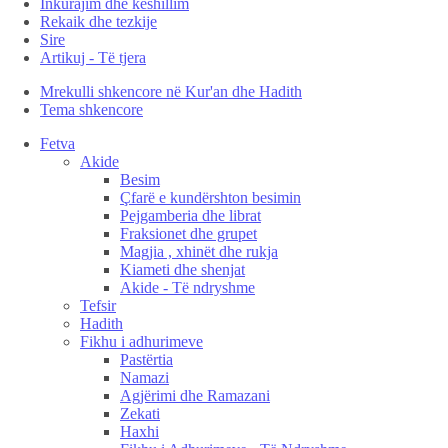
Inkurajim dhe këshillim
Rekaik dhe tezkije
Sire
Artikuj - Të tjera
Mrekulli shkencore në Kur'an dhe Hadith
Tema shkencore
Fetva
Akide
Besim
Çfarë e kundërshton besimin
Pejgamberia dhe librat
Fraksionet dhe grupet
Magjia , xhinët dhe rukja
Kiameti dhe shenjat
Akide - Të ndryshme
Tefsir
Hadith
Fikhu i adhurimeve
Pastërtia
Namazi
Agjërimi dhe Ramazani
Zekati
Haxhi