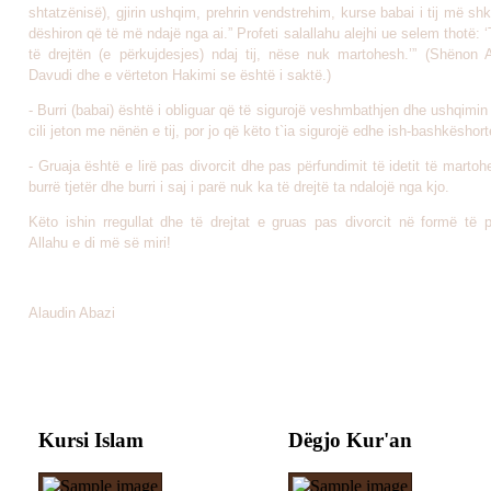
shtatzënisë), gjirin ushqim, prehrin vendstrehim, kurse babai i tij më sh
dëshiron që të më ndajë nga ai.” Profeti salallahu alejhi ue selem thotë: 
të drejtën (e përkujdesjes) ndaj tij, nëse nuk martohesh.’” (Shënon
Davudi dhe e vërteton Hakimi se është i saktë.)
- Burri (babai) është i obliguar që të sigurojë veshmbathjen dhe ushqimin 
cili jeton me nënën e tij, por jo që këto t`ia sigurojë edhe ish-bashkëshorte
- Gruaja është e lirë pas divorcit dhe pas përfundimit të idetit të marto
burrë tjetër dhe burri i saj i parë nuk ka të drejtë ta ndalojë nga kjo.
Këto ishin rregullat dhe të drejtat e gruas pas divorcit në formë të p
Allahu e di më së miri!
Alaudin Abazi
Kursi Islam
Dëgjo Kur'an