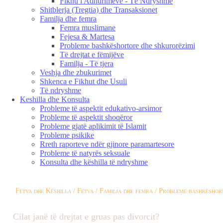
Fikhu i Adhurimeve - Të Ndryshme
Shitblerja (Tregtia) dhe Transaksionet
Familja dhe femra
Femra muslimane
Fejesa & Martesa
Probleme bashkëshortore dhe shkurorëzimi
Të drejtat e fëmijëve
Familja - Të tjera
Veshja dhe zbukurimet
Shkenca e Fikhut dhe Usuli
Të ndryshme
Keshilla dhe Konsulta
Probleme të aspektit edukativo-arsimor
Probleme të aspektit shoqëror
Probleme gjatë aplikimit të Islamit
Probleme psikike
Rreth raporteve ndër gjinore paramartesore
Probleme të natyrës seksuale
Konsulta dhe këshilla të ndryshme
Fetva dhe Këshilla / Fetva / Familja dhe femra / Probleme bashkëshor
Cilat janë të drejtat e gruas pas divorcit?