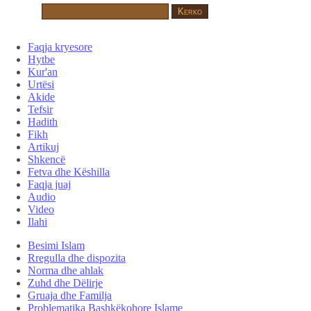
Faqja kryesore
Hytbe
Kur'an
Urtësi
Akide
Tefsir
Hadith
Fikh
Artikuj
Shkencë
Fetva dhe Këshilla
Faqja juaj
Audio
Video
Ilahi
Besimi Islam
Rregulla dhe dispozita
Norma dhe ahlak
Zuhd dhe Dëlirje
Gruaja dhe Familja
Problematika Bashkëkohore Islame