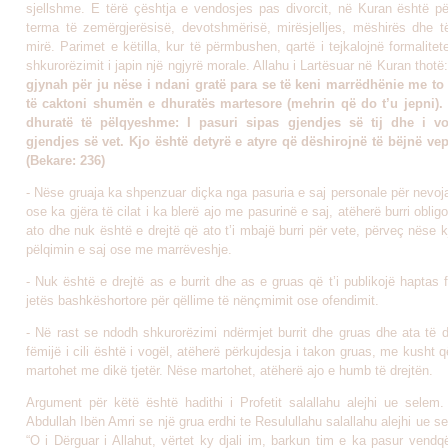
sjellshme. E tërë çështja e vendosjes pas divorcit, në Kuran është p
terma të zemërgjerësisë, devotshmërisë, mirësjell­jes, mëshirës dhe të
mirë. Parimet e këtilla, kur të përmbushen, qartë i tejkalojnë formalitete
shkurorëzimit i japin një ngjyrë morale. Allahu i Lartësuar në Kuran thotë
gjynah për ju nëse i ndani gratë para se të keni marrëdhënie me to
të caktoni shumën e dhuratës martesore (mehrin që do t’u jepni).
dhuratë të pëlqyeshme: I pasuri sipas gjendjes së tij dhe i vo
gjendjes së vet. Kjo është detyrë e atyre që dëshirojnë të bëjnë vep
(Bekare: 236)
- Nëse gruaja ka shpenzuar diçka nga pasuria e saj personale për nevoj
ose ka gjëra të cilat i ka blerë ajo me pasurinë e saj, atëherë burri obligo
ato dhe nuk është e drejtë që ato t’i mbajë burri për vete, përveç nëse
pëlqimin e saj ose me marrëveshje.
- Nuk është e drejtë as e burrit dhe as e gruas që t’i publikojë haptas 
jetës bashkëshortore për qëllime të nënçmimit ose ofendimit.
- Në rast se ndodh shkurorëzimi ndërmjet burrit dhe gruas dhe ata të 
fëmijë i cili është i vogël, atëherë përkujdesja i takon gruas, me kusht 
martohet me dikë tjetër. Nëse martohet, atëherë ajo e humb të drejtën.
Argument për këtë është hadithi i Profetit salallahu alejhi ue selem
Abdullah Ibën Amri se një grua erdhi te Resulullahu salallahu alejhi ue s
“O i Dërguar i Allahut, vërtet ky djali im, barkun tim e ka pasur vendq