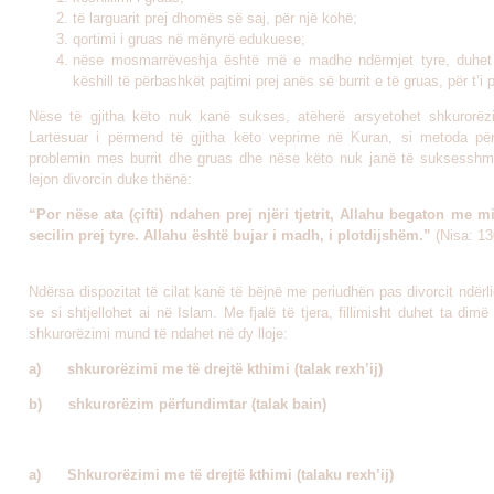
të larguarit prej dhomës së saj, për një kohë;
qortimi i gruas në mënyrë edukuese;
nëse mosmarrëveshja është më e madhe ndërmjet tyre, duhet 
këshill të përbashkët pajtimi prej anës së burrit e të gruas, për t’i p
Nëse të gjitha këto nuk kanë sukses, atëherë arsyetohet shkurorëzi
Lartësuar i përmend të gjitha këto veprime në Kuran, si metoda për
problemin mes burrit dhe gruas dhe nëse këto nuk janë të suksesshm
lejon divorcin duke thënë:
“Por nëse ata (çifti) ndahen prej njëri tjetrit, Allahu begaton me mi
secilin prej tyre. Allahu është bujar i madh, i plotdijshëm.”
(Nisa: 13
Ndërsa dispozitat të cilat kanë të bëjnë me periudhën pas divorcit ndër
se si shtjellohet ai në Islam. Me fjalë të tjera, fillimisht duhet ta dim
shkurorëzimi mund të ndahet në dy lloje:
a)
shkurorëzimi me të drejtë kthimi (talak rexh’ij)
b)
shkurorëzim përfundimtar (talak bain)
a)
Shkurorëzimi me të drejtë kthimi (talaku rexh’ij)