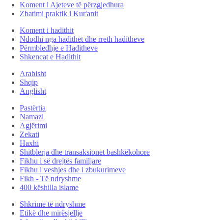
Koment i Ajeteve të përzgjedhura
Zbatimi praktik i Kur'anit
Koment i hadithit
Ndodhi nga hadithet dhe rreth haditheve
Përmbledhje e Haditheve
Shkencat e Hadithit
Arabisht
Shqip
Anglisht
Pastërtia
Namazi
Agjërimi
Zekati
Haxhi
Shitblerja dhe transaksionet bashkëkohore
Fikhu i së drejtës familjare
Fikhu i veshjes dhe i zbukurimeve
Fikh - Të ndryshme
400 këshilla islame
Shkrime të ndryshme
Etikë dhe mirësjellje