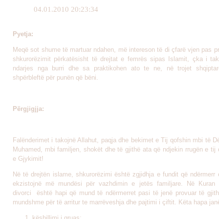
04.01.2010 20:23:34
Pyetja:
Meqë sot shume të martuar ndahen, më intereson të di çfarë vjen pas p
shkurorëzimit përkatësisht të drejtat e femrës sipas Islamit, çka i ta
ndarjes nga burri dhe sa praktikohen ato te ne, në trojet shqiptar
shpërbleftë për punën që bëni.
Përgjigjja:
Falënderimet i takojnë Allahut, paqja dhe bekimet e Tij qofshin mbi të Dë
Muhamed, mbi familjen, shokët dhe të gjithë ata që ndjekin rrugën e tij 
e Gjykimit!
Në të drejtën islame, shkurorëzimi është zgjidhja e fundit që ndërmerr ç
ekzistojnë më mundësi për vazhdimin e jetës familjare. Në Kuran 
divorci është hapi që mund të ndërmerret pasi të jenë provuar të gjit
mundshme për të arritur te marrëveshja dhe pajtimi i çiftit. Këta hapa jan
këshillimi i gruas;