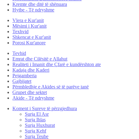
Kremte dhe ditë të shënuara
Hytbe - Të ndryshme
Vlera e Kur'anit
Mësimi i Kur'anit
Texhvid
Shkencat e Kur'anit
Porosi Kur'anore
Tevhid
Emrat dhe Cilësitë e Allahut
Realiteti i Imanit dhe Çfarë e kundërshton ate
Kadaja dhe Kaderi
Pejgamberia
Gajbijatet
Përmbledhje e Akides së të parëve tanë
Grupet dhe sektet
Akide - Të ndryshme
Koment i Sureve të përzgjedhura
Surja El Asr
Surja Ihlas
Surja Huxhurat
Surja Kehf
Surja Teube