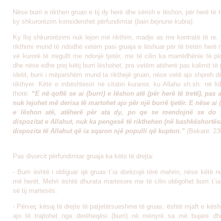
Nëse burri e rikthen gruan e tij dy herë dhe sërish e lëshon, për herë të t
ky shkurorëzim konsiderohet përfundimtar (
bain bejnune kubra)
.
Ky lloj shkurorëzimi nuk lejon më rikthim, madje as me kontratë të re.
rikthimi mund të ndodhë vetëm pasi gruaja e lëshuar për të tretën herë
vë kurorë të rregullt me ndonjë tjetër, me të cilin ka marrëdhënie të p
dhe nëse edhe prej këtij burri lëshohet, pra vetëm atëherë pas kalimit të
idetit, burri i mëparshëm mund ta rikthejë gruan, nëse vetë ajo shpreh dë
rikthyer. Këtë e mbështesin në citatin kuranor, ku Allahu xh.sh. në li
thotë:
“E në qoftë se ai (burri) e lëshon atë (për herë të tretë), pas a
nuk lejohet më derisa të martohet ajo për një burrë tjetër. E nëse ai (
e lëshon atë, atëherë për ata dy, po qe se mendojnë se do t
dispozitat e Allahut, nuk ka pengesë të rikthehen (në bashkëshortësi
dispozita të Allahut që ia sqaron një populli që kupton.”
(Bekare: 23
Pas divorcit përfundimtar gruaja ka këto të drejta:
- Burri është i obliguar që gruas t`ia dorëzojë tërë mehrin, nëse këtë 
më herët. Mehri është dhurata martesore me të cilin obligohet burri t`i
së tij martesës.
- Përveç kësaj të drejte të patjetër­sueshme të gruas, është mjaft e kës
ajo të trajtohet nga dorëheqësi (burri) në mënyrë sa më bujare d