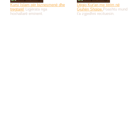
Kursi Islam për biznesmenë dhe
Dëgjo Kur'an me titrim në
tregtarë!
Ligjërata nga
Gjuhën Shqipe.
Poashtu mund
hoxhallarë eminent.
t'a zgjedhni recituesin.
Të gjitha drejtat e 