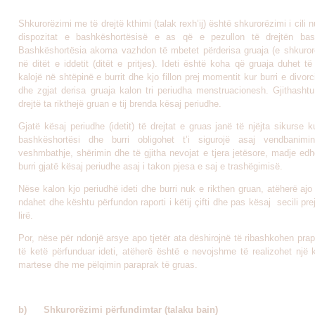
Shkurorëzimi me të drejtë kthimi (talak rexh’ij) është shkurorëzimi i cili
dispozitat e bashkëshortësisë e as që e pezullon të drejtën bash
Bashkëshortësia akoma vazhdon të mbetet përderisa gruaja (e shkuror
në ditët e iddetit (ditët e pritjes). Ideti është koha që gruaja duhet t
kalojë në shtëpinë e burrit dhe kjo fillon prej momentit kur burri e divorci
dhe zgjat derisa gruaja kalon tri periudha menstruacionesh. Gjithashtu
drejtë ta rikthejë gruan e tij brenda kësaj periudhe.
Gjatë kësaj periudhe (idetit) të drejtat e gruas janë të njëjta sikurse k
bashkëshortësi dhe burri obligohet t’i sigurojë asaj vendbanimin
veshmbathje, shërimin dhe të gjitha nevojat e tjera jetësore, madje ed
burri gjatë kësaj periudhe asaj i takon pjesa e saj e trashëgimisë.
Nëse kalon kjo periudhë ideti dhe burri nuk e rikthen gruan, atëherë ajo
ndahet dhe kështu përfundon raporti i këtij çifti dhe pas kësaj secili prej
lirë.
Por, nëse për ndonjë arsye apo tjetër ata dëshirojnë të ribashkohen pra
të ketë përfunduar ideti, atëherë është e nevojshme të realizohet një 
martese dhe me pëlqimin paraprak të gruas.
b)
Shkurorëzimi përfundimtar (talaku bain)