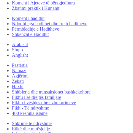
Koment i Ajeteve të përzgjedhura
Zbatimi praktik i Kur'anit
Koment i hadithit
Ndodhi nga hadithet dhe rreth haditheve
Përmbledhje e Haditheve
Shkencat e Hadithit
Arabisht
Shqip
Anglisht
Pastërtia
Namazi
Agjërimi
Zekati
Haxhi
Shitblerja dhe transaksionet bashkëkohore
Fikhu i së drejtës familjare
Fikhu i veshjes dhe i zbukurimeve
Fikh - Të ndryshme
400 këshilla islame
Shkrime të ndryshme
Etikë dhe mirësjellje