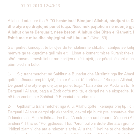
01.01.2010 12:40:23
Allahu i Lartësuar thotë:
"
O besimtarë! Bindjuni Allahut, bindjuni të D
dhe atyre që drejtojnë punët tuaja. Nëse nuk pajtoheni në ndonjë gjë
Allahut dhe të Dërguarit, nëse besoni Allahun dhe Ditën e Kiametit. 
është më e mira dhe shpjegimi më i bukur."
(Nisa, 59)
Sa i përket konceptit të bindjes do të ndalemi te shkaku i zbritjes së këtij
mënyrë që të kuptojmë qëllimin e tij. Librat e komentimit të Kuranit theks
sërë transmetimesh lidhur me zbritjen e këtij ajeti, por përgjithësisht mund
përmbledhim këto:
1- Siç transmetohet në Sahihun e Buhariut dhe Muslimit nga ibn Abasi
qoftë i kënaqur prej të dytë, fjala e Allahut të Lartësuar: "Bindjuni Allahut,
Dërguarit dhe atyre që drejtojnë punët tuaja." ka zbritur për Abdullah b. H
Dërguari i Allahut, paqja e Zotit qoftë mbi të, e dërgoi në një ekspeditë. 
në transmetimin e Sahihut të Buhariut shkurtimisht.
2- Gjithashtu transmetohet nga Aliu, Allahu qoftë i kënaqur prej tij, i cili
Dërguari i Allahut dërgoi një ekspeditë, caktoi një burrë prej ensarëve dhe
t’i binden atij. Ai u hidhërua dhe tha: "A nuk ju ka urdhëruar i Dërguari i A
bindeni?" I thanë: "Po, gjithsesi. Tha: "Grumbulloni drutë dhe ata i grumb
"Ndizni zjarrin" dhe ata e ndezën zjarrin. Ai u tha: "Hyni në të dhe deshën