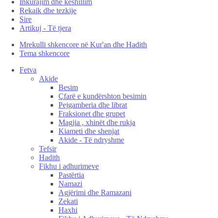
Inkurajim dhe këshillim
Rekaik dhe tezkije
Sire
Artikuj - Të tjera
Mrekulli shkencore në Kur'an dhe Hadith
Tema shkencore
Fetva
Akide
Besim
Çfarë e kundërshton besimin
Pejgamberia dhe librat
Fraksionet dhe grupet
Magjia , xhinët dhe rukja
Kiameti dhe shenjat
Akide - Të ndryshme
Tefsir
Hadith
Fikhu i adhurimeve
Pastërtia
Namazi
Agjërimi dhe Ramazani
Zekati
Haxhi