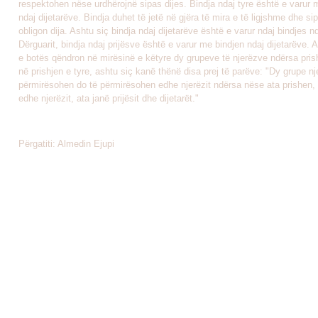
respektohen nëse urdhërojnë sipas dijes. Bindja ndaj tyre është e varur 
ndaj dijetarëve. Bindja duhet të jetë në gjëra të mira e të ligjshme dhe si
obligon dija. Ashtu siç bindja ndaj dijetarëve është e varur ndaj bindjes nd
Dërguarit, bindja ndaj prijësve është e varur me bindjen ndaj dijetarëve. 
e botës qëndron në mirësinë e këtyre dy grupeve të njerëzve ndërsa pris
në prishjen e tyre, ashtu siç kanë thënë disa prej të parëve: "Dy grupe n
përmirësohen do të përmirësohen edhe njerëzit ndërsa nëse ata prishen,
edhe njerëzit, ata janë prijësit dhe dijetarët."
Përgatiti: Almedin Ejupi