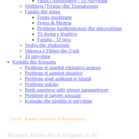
Fikhu i Adhurimeve - Të Ndryshme
Shitblerja (Tregtia) dhe Transaksionet
Familja dhe femra
Femra muslimane
Fejesa & Martesa
Probleme bashkëshortore dhe shkurorëzimi
Të drejtat e fëmijëve
Familja - Të tjera
Veshja dhe zbukurimet
Shkenca e Fikhut dhe Usuli
Të ndryshme
Keshilla dhe Konsulta
Probleme të aspektit edukativo-arsimor
Probleme të aspektit shoqëror
Probleme gjatë aplikimit të Islamit
Probleme psikike
Rreth raporteve ndër gjinore paramartesore
Probleme të natyrës seksuale
Konsulta dhe këshilla të ndryshme
Tefsir / Koment i Ajeteve të Përzgjedhura
Bindjuni Allahut dhe të Dërguarit të Tij