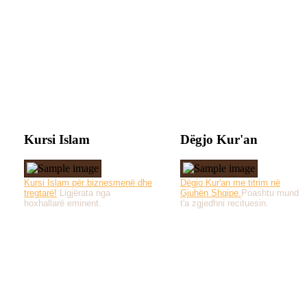
Kursi Islam
Dëgjo Kur'an
Kursi Islam për biznesmenë dhe
Dëgjo Kur'an me titrim në
tregtarë!
Ligjërata nga
Gjuhën Shqipe.
Poashtu mund
hoxhallarë eminent.
t'a zgjedhni recituesin.
Të gjitha drejtat e 