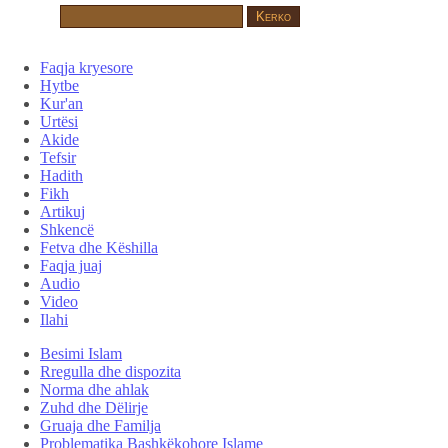
Faqja kryesore
Hytbe
Kur'an
Urtësi
Akide
Tefsir
Hadith
Fikh
Artikuj
Shkencë
Fetva dhe Këshilla
Faqja juaj
Audio
Video
Ilahi
Besimi Islam
Rregulla dhe dispozita
Norma dhe ahlak
Zuhd dhe Dëlirje
Gruaja dhe Familja
Problematika Bashkëkohore Islame