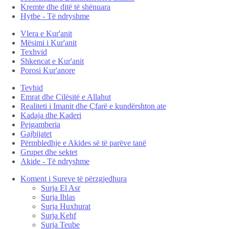
Kremte dhe ditë të shënuara
Hytbe - Të ndryshme
Vlera e Kur'anit
Mësimi i Kur'anit
Texhvid
Shkencat e Kur'anit
Porosi Kur'anore
Tevhid
Emrat dhe Cilësitë e Allahut
Realiteti i Imanit dhe Çfarë e kundërshton ate
Kadaja dhe Kaderi
Pejgamberia
Gajbijatet
Përmbledhje e Akides së të parëve tanë
Grupet dhe sektet
Akide - Të ndryshme
Koment i Sureve të përzgjedhura
Surja El Asr
Surja Ihlas
Surja Huxhurat
Surja Kehf
Surja Teube