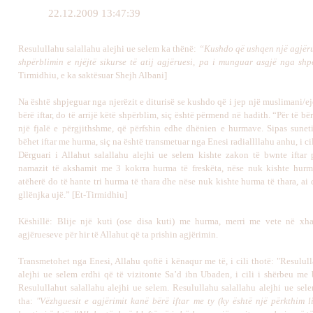
22.12.2009 13:47:39
Resulullahu salallahu alejhi ue selem ka thënë:
“Kushdo që ushqen një agjërue
shpërblimin e njëjtë sikurse të atij agjëruesi, pa i munguar asgjë nga shp
Tirmidhiu, e ka saktësuar Shejh Albani]
Na është shpjeguar nga njerëzit e diturisë se kushdo që i jep një muslimani/ej
bërë iftar, do të arrijë këtë shpërblim, siç është përmend në hadith. “Për të bërë
një fjalë e përgjithshme, që përfshin edhe dhënien e hurmave. Sipas suneti
bëhet iftar me hurma, siç na është transmetuar nga Enesi radiallllahu anhu, i cil
Dërguari i Allahut salallahu alejhi ue selem kishte zakon të bwnte iftar p
namazit të akshamit me 3 kokrra hurma të freskëta, nëse nuk kishte hurma
atëherë do të hante tri hurma të thara dhe nëse nuk kishte hurma të thara, ai d
gllënjka ujë.” [Et-Tirmidhiu]
Këshillë: Blije një kuti (ose disa kuti) me hurma, merri me vete në xh
agjërueseve për hir të Allahut që ta prishin agjërimin.
Transmetohet nga Enesi, Allahu qoftë i kënaqur me të, i cili thotë: "Resulul
alejhi ue selem erdhi që të vizitonte Sa’d ibn Ubaden, i cili i shërbeu me
Resulullahut salallahu alejhi ue selem. Resulullahu salallahu alejhi ue sel
tha:
"Vëzhguesit e agjërimit kanë bërë iftar me ty (ky është një përkthim li