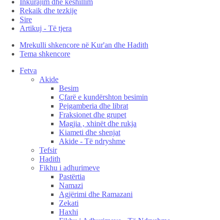
Inkurajim dhe këshillim
Rekaik dhe tezkije
Sire
Artikuj - Të tjera
Mrekulli shkencore në Kur'an dhe Hadith
Tema shkencore
Fetva
Akide
Besim
Çfarë e kundërshton besimin
Pejgamberia dhe librat
Fraksionet dhe grupet
Magjia , xhinët dhe rukja
Kiameti dhe shenjat
Akide - Të ndryshme
Tefsir
Hadith
Fikhu i adhurimeve
Pastërtia
Namazi
Agjërimi dhe Ramazani
Zekati
Haxhi