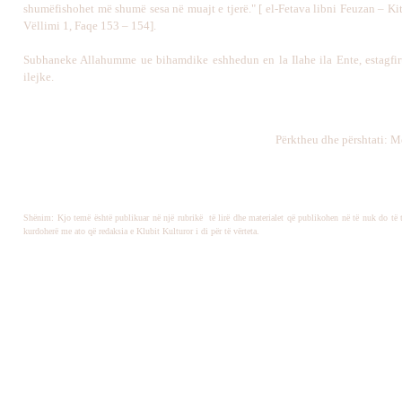
shumëfishohet më shumë sesa në muajt e tjerë." [ el-Fetava libni Feuzan – Ki
Vëllimi 1, Faqe 153 – 154].
Subhaneke Allahumme ue bihamdike eshhedun en la Ilahe ila Ente, estagfi
ilejke.
Përktheu dhe përshtati: M
Shënim: Kjo temë është publikuar në një rubrikë të lirë dhe materialet që publikohen në të nuk do të 
kurdoherë me ato që redaksia e Klubit Kulturor i di për të vërteta.