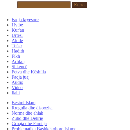
Faqja kryesore
Hytbe
Kur'an
Urtësi
Akide
Tefsir
Hadith
Fikh
Artikuj
Shkencë
Fetva dhe Këshilla
Faqja juaj
Audio
Video
Ilahi
Besimi Islam
Rregulla dhe dispozita
Norma dhe ahlak
Zuhd dhe Dëlirje
Gruaja dhe Familja
Problematika Bashkëkohore Islame