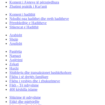
Koment i Ajeteve të përzgjedhura
Zbatimi praktik i Kur'anit
Koment i hadithit
Ndodhi nga hadithet dhe rreth haditheve
Përmbledhje e Haditheve
Shkencat e Hadithit
Arabisht
Shqip
Anglisht
Pastërtia
Namazi
Agjërimi
Zekati
Haxhi
Shitblerja dhe transaksionet bashkëkohore
Fikhu i së drejtës familjare
Fikhu i veshjes dhe i zbukurimeve
Fikh - Të ndryshme
400 këshilla islame
Shkrime të ndryshme
Etikë dhe mirësjellje