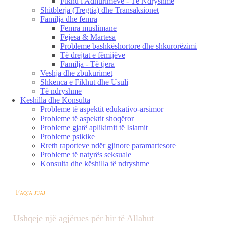
Fikhu i Adhurimeve - Të Ndryshme
Shitblerja (Tregtia) dhe Transaksionet
Familja dhe femra
Femra muslimane
Fejesa & Martesa
Probleme bashkëshortore dhe shkurorëzimi
Të drejtat e fëmijëve
Familja - Të tjera
Veshja dhe zbukurimet
Shkenca e Fikhut dhe Usuli
Të ndryshme
Keshilla dhe Konsulta
Probleme të aspektit edukativo-arsimor
Probleme të aspektit shoqëror
Probleme gjatë aplikimit të Islamit
Probleme psikike
Rreth raporteve ndër gjinore paramartesore
Probleme të natyrës seksuale
Konsulta dhe këshilla të ndryshme
Faqja juaj
Ushqeje një agjërues për hir të Allahut