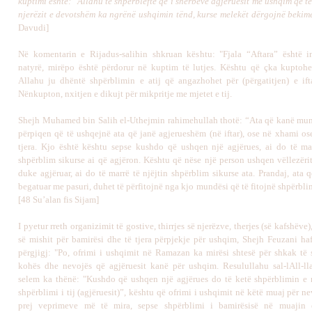
kuptimi është: "Allahu të shpërbleftë që i shërbeve agjëruesit me ushqim që të
njerëzit e devotshëm ka ngrënë ushqimin tënd, kurse melekët dërgojnë bekime 
Davudi]
Në komentarin e Rijadus-salihin shkruan kështu: "Fjala “Aftara” është 
natyrë, mirëpo është përdorur në kuptim të lutjes. Kështu që çka kuptohe
Allahu ju dhëntë shpërblimin e atij që angazhohet për (përgatitjen) e ifta
Nënkupton, nxitjen e dikujt për mikpritje me mjetet e tij.
Shejh Muhamed bin Salih el-Uthejmin rahimehullah thotë: “Ata që kanë mun
përpiqen që të ushqejnë ata që janë agjerueshëm (në iftar), ose në xhami os
tjera. Kjo është kështu sepse kushdo që ushqen një agjërues, ai do të mar
shpërblim sikurse ai që agjëron. Kështu që nëse një person ushqen vëllezërit
duke agjëruar, ai do të marrë të njëjtin shpërblim sikurse ata. Prandaj, ata 
begatuar me pasuri, duhet të përfitojnë nga kjo mundësi që të fitojnë shpërbl
[48 Su’alan fis Sijam]
I pyetur rreth organizimit të gostive, thirrjes së njerëzve, therjes (së kafshëve)
së mishit për bamirësi dhe të tjera përpjekje për ushqim, Shejh Feuzani ha
përgjigj: "Po, ofrimi i ushqimit në Ramazan ka mirësi shtesë për shkak të s
kohës dhe nevojës që agjëruesit kanë për ushqim. Resulullahu sal-lAll-ll
selem ka thënë: "Kushdo që ushqen një agjërues do të ketë shpërblimin e n
shpërblimi i tij (agjëruesit)”, kështu që ofrimi i ushqimit në këtë muaj për ne
prej veprimeve më të mira, sepse shpërblimi i bamirësisë në muajin