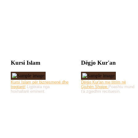
Kursi Islam
Dëgjo Kur'an
Kursi Islam për biznesmenë dhe
Dëgjo Kur'an me titrim në
tregtarë!
Ligjërata nga
Gjuhën Shqipe.
Poashtu mund
hoxhallarë eminent.
t'a zgjedhni recituesin.
Të gjitha drejtat e 