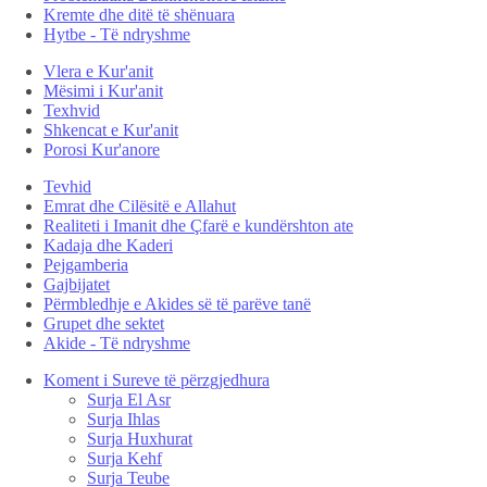
Kremte dhe ditë të shënuara
Hytbe - Të ndryshme
Vlera e Kur'anit
Mësimi i Kur'anit
Texhvid
Shkencat e Kur'anit
Porosi Kur'anore
Tevhid
Emrat dhe Cilësitë e Allahut
Realiteti i Imanit dhe Çfarë e kundërshton ate
Kadaja dhe Kaderi
Pejgamberia
Gajbijatet
Përmbledhje e Akides së të parëve tanë
Grupet dhe sektet
Akide - Të ndryshme
Koment i Sureve të përzgjedhura
Surja El Asr
Surja Ihlas
Surja Huxhurat
Surja Kehf
Surja Teube