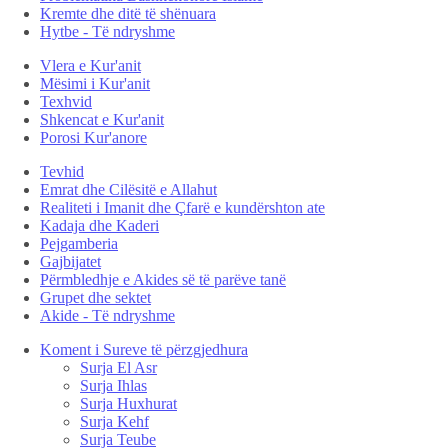
Kremte dhe ditë të shënuara
Hytbe - Të ndryshme
Vlera e Kur'anit
Mësimi i Kur'anit
Texhvid
Shkencat e Kur'anit
Porosi Kur'anore
Tevhid
Emrat dhe Cilësitë e Allahut
Realiteti i Imanit dhe Çfarë e kundërshton ate
Kadaja dhe Kaderi
Pejgamberia
Gajbijatet
Përmbledhje e Akides së të parëve tanë
Grupet dhe sektet
Akide - Të ndryshme
Koment i Sureve të përzgjedhura
Surja El Asr
Surja Ihlas
Surja Huxhurat
Surja Kehf
Surja Teube