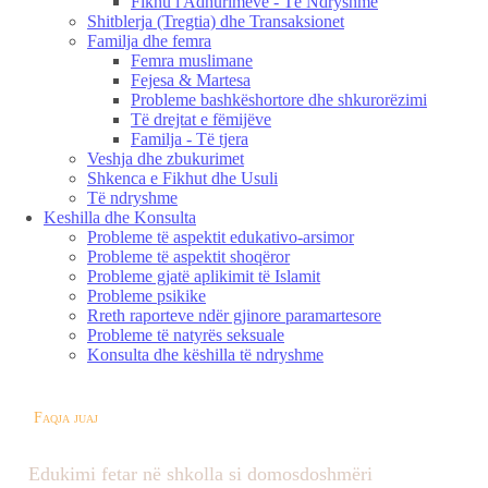
Fikhu i Adhurimeve - Të Ndryshme
Shitblerja (Tregtia) dhe Transaksionet
Familja dhe femra
Femra muslimane
Fejesa & Martesa
Probleme bashkëshortore dhe shkurorëzimi
Të drejtat e fëmijëve
Familja - Të tjera
Veshja dhe zbukurimet
Shkenca e Fikhut dhe Usuli
Të ndryshme
Keshilla dhe Konsulta
Probleme të aspektit edukativo-arsimor
Probleme të aspektit shoqëror
Probleme gjatë aplikimit të Islamit
Probleme psikike
Rreth raporteve ndër gjinore paramartesore
Probleme të natyrës seksuale
Konsulta dhe këshilla të ndryshme
Faqja juaj
Edukimi fetar në shkolla si domosdoshmëri