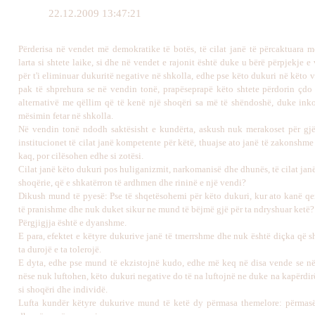
22.12.2009 13:47:21
Përderisa në vendet më demokratike të botës, të cilat janë të përcaktuara m
larta si shtete laike, si dhe në vendet e rajonit është duke u bërë përpjekje
për t'i eliminuar dukuritë negative në shkolla, edhe pse këto dukuri në këto
pak të shprehura se në vendin tonë, prapëseprapë këto shtete përdorin çd
alternativë me qëllim që të kenë një shoqëri sa më të shëndoshë, duke ink
mësimin fetar në shkolla.
Në vendin tonë ndodh saktësisht e kundërta, askush nuk merakoset për gjëra
institucionet të cilat janë kompetente për këtë, thuajse ato janë të zakonshm
kaq, por cilësohen edhe si zotësi.
Cilat janë këto dukuri pos huliganizmit, narkomanisë dhe dhunës, të cilat janë
shoqërie, që e shkatërron të ardhmen dhe rininë e një vendi?
Dikush mund të pyesë: Pse të shqetësohemi për këto dukuri, kur ato kanë q
të pranishme dhe nuk duket sikur ne mund të bëjmë gjë për ta ndryshuar ketë?
Përgjigjja është e dyanshme.
E para, efektet e këtyre dukurive janë të tmerrshme dhe nuk është diçka që 
ta durojë e ta tolerojë.
E dyta, edhe pse mund të ekzistojnë kudo, edhe më keq në disa vende se në d
nëse nuk luftohen, këto dukuri negative do të na luftojnë ne duke na kapërdir
si shoqëri dhe individë.
Lufta kundër këtyre dukurive mund të ketë dy përmasa themelore: përmas