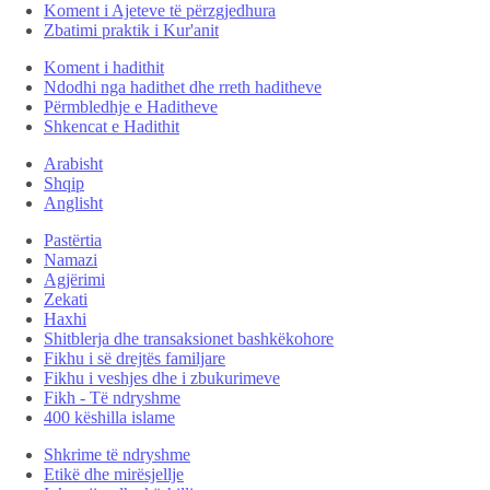
Koment i Ajeteve të përzgjedhura
Zbatimi praktik i Kur'anit
Koment i hadithit
Ndodhi nga hadithet dhe rreth haditheve
Përmbledhje e Haditheve
Shkencat e Hadithit
Arabisht
Shqip
Anglisht
Pastërtia
Namazi
Agjërimi
Zekati
Haxhi
Shitblerja dhe transaksionet bashkëkohore
Fikhu i së drejtës familjare
Fikhu i veshjes dhe i zbukurimeve
Fikh - Të ndryshme
400 këshilla islame
Shkrime të ndryshme
Etikë dhe mirësjellje