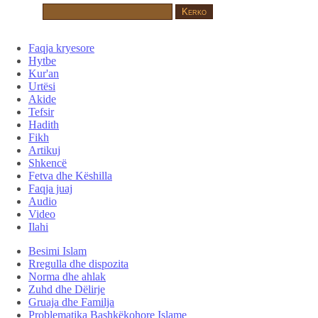
Faqja kryesore
Hytbe
Kur'an
Urtësi
Akide
Tefsir
Hadith
Fikh
Artikuj
Shkencë
Fetva dhe Këshilla
Faqja juaj
Audio
Video
Ilahi
Besimi Islam
Rregulla dhe dispozita
Norma dhe ahlak
Zuhd dhe Dëlirje
Gruaja dhe Familja
Problematika Bashkëkohore Islame