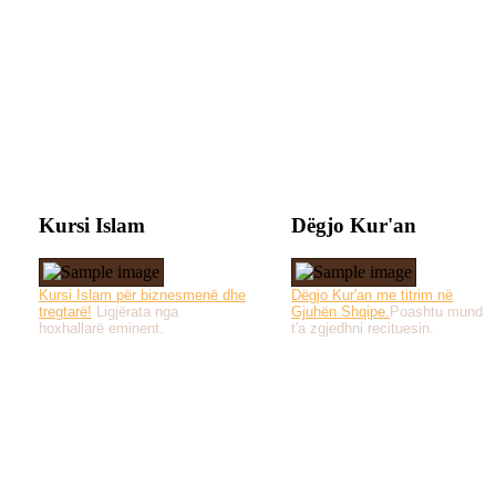
Kursi Islam
Dëgjo Kur'an
Kursi Islam për biznesmenë dhe
Dëgjo Kur'an me titrim në
tregtarë!
Ligjërata nga
Gjuhën Shqipe.
Poashtu mund
hoxhallarë eminent.
t'a zgjedhni recituesin.
Të gjitha drejtat e 