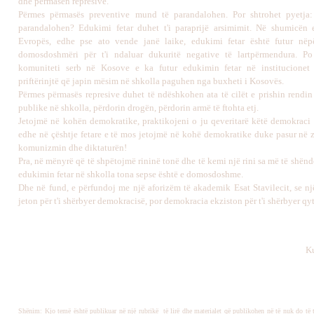
dhe përmasën represive.
Përmes përmasës preventive mund të parandalohen. Por shtrohet pyetja
parandalohen? Edukimi fetar duhet t'i paraprijë arsimimit. Në shumicën
Evropës, edhe pse ato vende janë laike, edukimi fetar është futur nëpë
domosdoshmëri për t'i ndaluar dukuritë negative të lartpërmendura. Po
komuniteti serb në Kosove e ka futur edukimin fetar në institucionet 
priftërinjtë që japin mësim në shkolla paguhen nga buxheti i Kosovës.
Përmes përmasës represive duhet të ndëshkohen ata të cilët e prishin rendin
publike në shkolla, përdorin drogën, përdorin armë të ftohta etj.
Jetojmë në kohën demokratike, praktikojeni o ju qeveritarë këtë demokraci 
edhe në çështje fetare e të mos jetojmë në kohë demokratike duke pasur në z
komunizmin dhe diktaturën!
Pra, në mënyrë që të shpëtojmë rininë tonë dhe të kemi një rini sa më të shënd
edukimin fetar në shkolla tona sepse është e domosdoshme.
Dhe në fund, e përfundoj me një aforizëm të akademik Esat Stavilecit, se nj
jeton për t'i shërbyer demokracisë, por demokracia ekziston për t'i shërbyer qyte
Ku
Shënim: Kjo temë është publikuar në një rubrikë të lirë dhe materialet që publikohen në të nuk do të 