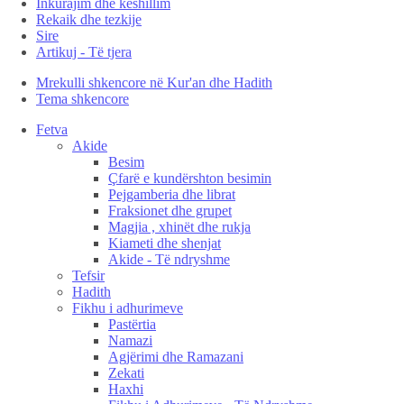
Inkurajim dhe këshillim
Rekaik dhe tezkije
Sire
Artikuj - Të tjera
Mrekulli shkencore në Kur'an dhe Hadith
Tema shkencore
Fetva
Akide
Besim
Çfarë e kundërshton besimin
Pejgamberia dhe librat
Fraksionet dhe grupet
Magjia , xhinët dhe rukja
Kiameti dhe shenjat
Akide - Të ndryshme
Tefsir
Hadith
Fikhu i adhurimeve
Pastërtia
Namazi
Agjërimi dhe Ramazani
Zekati
Haxhi