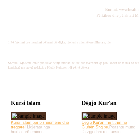
Burimi: www.healt
Përktheu dhe përshtati M
1 Përfytyrimi ose mendimi që kemi për diçka; njohuri e thjeshtë ose fillestare, ide.
Shënim: Kjo temë është publikuar në një rubrikë të lirë dhe materialet që publikohen në të nuk do të 
kurdoherë me ato që redaksia e Klubit Kulturor i di për të vërteta.
Kursi Islam
Dëgjo Kur'an
Kursi Islam për biznesmenë dhe
Dëgjo Kur'an me titrim në
tregtarë!
Ligjërata nga
Gjuhën Shqipe.
Poashtu mund
hoxhallarë eminent.
t'a zgjedhni recituesin.