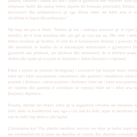
[iradeh]. Dëshirat i marrin ato dhe i çojnë te gjymtyrët dhe veprimet. Këto p
rrënjosura thellë dhe pastaj bëhen shprehi [të formuara plotësisht]. Kështu, 
[nocioneve dhe pëshpëritjeve] që nga fillimi është më lehtë sesa të nd
zhvillimit të fuqisë dhe përkryerjes."
Një faqe më pas ai thotë: "Kështu që kur i zmbraps nocionet që të vijnë 
mendje], do të kesh triumfuar mbi çdo gjë që vjen pas saj. Dhe nëse i streh
bëhen mendime që bredhin, të cilat do të konsumojnë dëshirat e personit. Pas
dhe mendimet së bashku do të inkurajojnë shfrytëzimin e gjymtyrëve [ve
gjymtyrët nuk përdoren, ato [dëshirat dhe mendimet], do të kthehen prap
dëshira dhe epshe që ta çojnë në drejtimin e duhur [kryerjen e veprimit].
Është e njohur që pastrimi [korrigjimi] i nocioneve [që kalojnë nëpër zemë
është më i lehtë sesa pastrimi i mendimeve dhe pastrimi i mendimeve është më
pastrimi i dëshirave, ndërsa pastrimi i dëshirave është më i lehtë sesa pastrimi
në veprime dhe pastrimi [i çoroditjes në veprim] është më i lehtë sesa n
[krijimi] i shprehive.
Prandaj, shërimi më efektiv është që ta angazhosh vetveten me mendime ng
dobi, duke iu kundërvënë asaj nga e cila nuk ke dobi, sepse të menduarit rre
nuk ke dobi, hap derën e çdo ligësie.
Ç'nënkupton kjo? Pra, çfarëdo mendimi, nocioni ose ideje që kalon nëpër m
ato eventualisht do të çojnë me shprehje në veprim. Kjo shprehje eventuale 