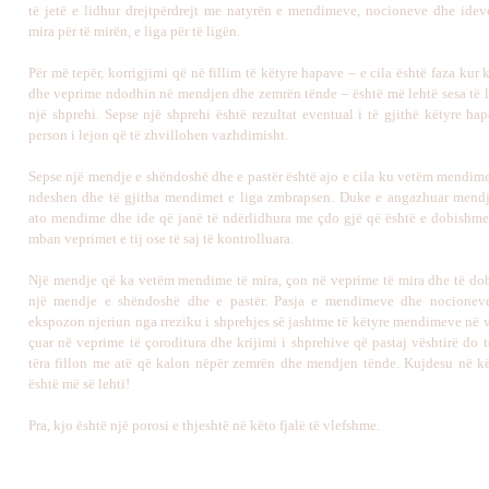
të jetë e lidhur drejtpërdrejt me natyrën e mendimeve, nocioneve dhe ideve 
mira për të mirën, e liga për të ligën.
Për më tepër, korrigjimi që në fillim të këtyre hapave – e cila është faza ku
dhe veprime ndodhin në mendjen dhe zemrën tënde – është më lehtë sesa të 
një shprehi. Sepse një shprehi është rezultat eventual i të gjithë këtyre ha
person i lejon që të zhvillohen vazhdimisht.
Sepse një mendje e shëndoshë dhe e pastër është ajo e cila ku vetëm mendim
ndeshen dhe të gjitha mendimet e liga zmbrapsen. Duke e angazhuar mend
ato mendime dhe ide që janë të ndërlidhura me çdo gjë që është e dobishme,
mban veprimet e tij ose të saj të kontrolluara.
Një mendje që ka vetëm mendime të mira, çon në veprime të mira dhe të do
një mendje e shëndoshë dhe e pastër. Pasja e mendimeve dhe nocioneve
ekspozon njeriun nga rreziku i shprehjes së jashtme të këtyre mendimeve në 
çuar në veprime të çoroditura dhe krijimi i shprehive që pastaj vështirë do 
tëra fillon me atë që kalon nëpër zemrën dhe mendjen tënde. Kujdesu në kë
është më së lehti!
Pra, kjo është një porosi e thjeshtë në këto fjalë të vlefshme.