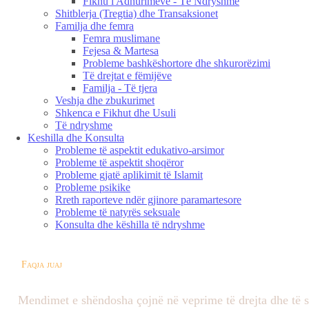
Fikhu i Adhurimeve - Të Ndryshme
Shitblerja (Tregtia) dhe Transaksionet
Familja dhe femra
Femra muslimane
Fejesa & Martesa
Probleme bashkëshortore dhe shkurorëzimi
Të drejtat e fëmijëve
Familja - Të tjera
Veshja dhe zbukurimet
Shkenca e Fikhut dhe Usuli
Të ndryshme
Keshilla dhe Konsulta
Probleme të aspektit edukativo-arsimor
Probleme të aspektit shoqëror
Probleme gjatë aplikimit të Islamit
Probleme psikike
Rreth raporteve ndër gjinore paramartesore
Probleme të natyrës seksuale
Konsulta dhe këshilla të ndryshme
Faqja juaj
Mendimet e shëndosha çojnë në veprime të drejta dhe të 