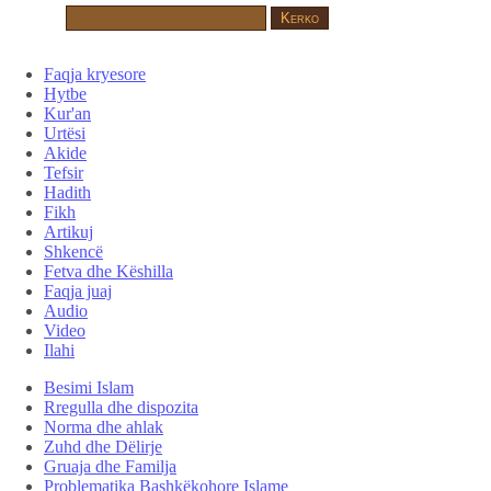
Faqja kryesore
Hytbe
Kur'an
Urtësi
Akide
Tefsir
Hadith
Fikh
Artikuj
Shkencë
Fetva dhe Këshilla
Faqja juaj
Audio
Video
Ilahi
Besimi Islam
Rregulla dhe dispozita
Norma dhe ahlak
Zuhd dhe Dëlirje
Gruaja dhe Familja
Problematika Bashkëkohore Islame