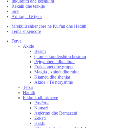
Inkurajim dhe këshillim
Rekaik dhe tezkije
Sire
Artikuj - Të tjera
Mrekulli shkencore në Kur'an dhe Hadith
Tema shkencore
Fetva
Akide
Besim
Çfarë e kundërshton besimin
Pejgamberia dhe librat
Fraksionet dhe grupet
Magjia , xhinët dhe rukja
Kiameti dhe shenjat
Akide - Të ndryshme
Tefsir
Hadith
Fikhu i adhurimeve
Pastërtia
Namazi
Agjërimi dhe Ramazani
Zekati
Haxhi