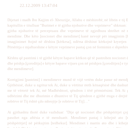
22.12.2009 13:47:04
Dijetari i madh Ibn Kajjim el- Xheuzijje, Allahu e mëshiroftë, në librin e tij 
kapitullin e titulluar “Burimet e të gjitha njohurive dhe veprimeve” shkruan: 
gjitha njohurive të perceptuara dhe veprimeve të zgjedhura shtrihet në 
mendime. Dhe këto [nocionet dhe mendimet] kanë nevojë për imagjinim [f
imagjinimet ftojnë në dëshira [kërkesa], ndërsa dëshirat kërkojnë kryerjen
Përsëritja e mjaftueshme e këtyre veprimeve pastaj çon në formimin e shprehiv
Kështu që pastrimi i të gjithë këtyre hapave kërkon që të pastrohen nocionet
dhe prishja [çoroditja] e këtyre hapave vijues çon në prishjen [çoroditjen] e t
dhe mendimeve].
Korrigjimi [pastrimi] i mendimeve mund të vijë vetëm duke pasur në mendj
Gjithësisë, duke u ngritur tek Ai, duke u vërtitur rreth kënaqësisë dhe dashur
me të vërtetë tek Ai, më Madhështori, qëndron i tërë përmirësimi. Tek Ai g
udhëzimi dhe me dhurimin e dhuntive të Tij qëndron e gjithë rruga e drejtë 
robërve të Tij është çdo mbrojtje [e robërve të Tij]…"
Ai gjithashtu thotë duke vazhduar: "Dije që nocionet dhe pëshpëritjet ço
pasohet nga aftësia e të menduarit. Mendimet pastaj i kthejnë ato [
pëshpëritjet] në përkujtim [tedhekur]. Mendimet i marrin ato dhe i kthej