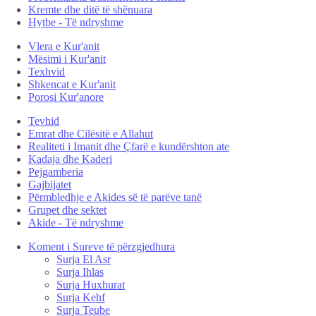
Kremte dhe ditë të shënuara
Hytbe - Të ndryshme
Vlera e Kur'anit
Mësimi i Kur'anit
Texhvid
Shkencat e Kur'anit
Porosi Kur'anore
Tevhid
Emrat dhe Cilësitë e Allahut
Realiteti i Imanit dhe Çfarë e kundërshton ate
Kadaja dhe Kaderi
Pejgamberia
Gajbijatet
Përmbledhje e Akides së të parëve tanë
Grupet dhe sektet
Akide - Të ndryshme
Koment i Sureve të përzgjedhura
Surja El Asr
Surja Ihlas
Surja Huxhurat
Surja Kehf
Surja Teube