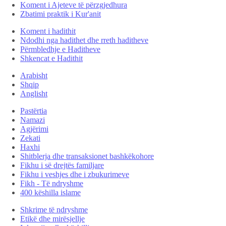
Koment i Ajeteve të përzgjedhura
Zbatimi praktik i Kur'anit
Koment i hadithit
Ndodhi nga hadithet dhe rreth haditheve
Përmbledhje e Haditheve
Shkencat e Hadithit
Arabisht
Shqip
Anglisht
Pastërtia
Namazi
Agjërimi
Zekati
Haxhi
Shitblerja dhe transaksionet bashkëkohore
Fikhu i së drejtës familjare
Fikhu i veshjes dhe i zbukurimeve
Fikh - Të ndryshme
400 këshilla islame
Shkrime të ndryshme
Etikë dhe mirësjellje