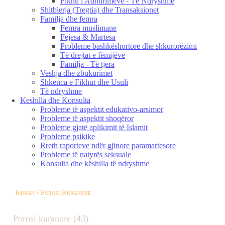
Fikhu i Adhurimeve - Të Ndryshme
Shitblerja (Tregtia) dhe Transaksionet
Familja dhe femra
Femra muslimane
Fejesa & Martesa
Probleme bashkëshortore dhe shkurorëzimi
Të drejtat e fëmijëve
Familja - Të tjera
Veshja dhe zbukurimet
Shkenca e Fikhut dhe Usuli
Të ndryshme
Keshilla dhe Konsulta
Probleme të aspektit edukativo-arsimor
Probleme të aspektit shoqëror
Probleme gjatë aplikimit të Islamit
Probleme psikike
Rreth raporteve ndër gjinore paramartesore
Probleme të natyrës seksuale
Konsulta dhe këshilla të ndryshme
Kuran / Porosi Kuranore
Porosi kuranore (43)