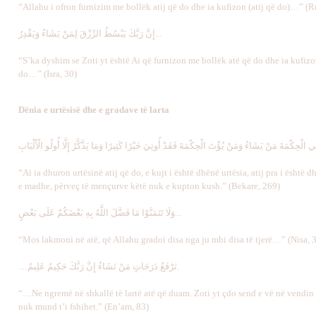
“Allahu i ofron furnizim me bollëk atij që do dhe ia kufizon (atij që do)…” (R
إِنَّ رَبَّكَ يَبْسُطُ الرِّزْقَ لِمَنْ يَشَاءُ وَيَقْدِرُ...
“S’ka dyshim se Zoti yt është Ai që furnizon me bollëk atë që do dhe ia kufizo
do…” (Isra, 30)
Dënia e urtësisë dhe e gradave të larta
“Ai ia dhuron urtësinë atij që do, e kujt i është dhënë urtësia, atij pra i është d
e madhe, përveç të mençurve këtë nuk e kupton kush.” (Bekare, 269)
وَلَا تَتَمَنَّوْا مَا فَضَّلَ اللَّهُ بِهِ بَعْضَكُمْ عَلَى بَعْضٍ...
“Mos lakmoni në atë, që Allahu gradoi disa nga ju mbi disa të tjerë…” (Nisa, 
…نَرْفَعُ دَرَجَاتٍ مَنْ نَشَاءُ إِنَّ رَبَّكَ حَكِيمٌ عَلِيمٌ.
“…Ne ngremë në shkallë të lartë atë që duam. Zoti yt çdo send e vë në vendin 
nuk mund t’i fshihet.” (En’am, 83)