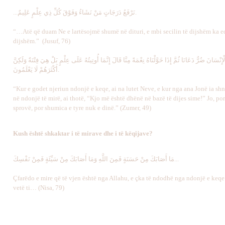
...نَرْفَعُ دَرَجَاتٍ مَنْ نَشَاءُ وَفَوْقَ كُلِّ ذِي عِلْمٍ عَلِيمٌ.
“…Atë që duam Ne e lartësojmë shumë në dituri, e mbi secilin të dijshëm ka e
dijshëm.” (Jusuf, 76)
ِنْسَانَ ضُرٌّ دَعَانَا ثُمَّ إِذَا خَوَّلْنَاهُ نِعْمَةً مِنَّا قَالَ إِنَّمَا أُوتِيتُهُ عَلَى عِلْمٍ بَلْ هِيَ فِتْنَةٌ وَلَكِنَّ
أَكْثَرَهُمْ لَا يَعْلَمُونَ.
“Kur e godet njeriun ndonjë e keqe, ai na lutet Neve, e kur nga ana Jonë ia sh
në ndonjë të mirë, ai thotë, “Kjo më është dhënë në bazë të dijes sime!” Jo, por
sprovë, por shumica e tyre nuk e dinë.” (Zumer, 49)
Kush është shkaktar i të mirave dhe i të këqijave?
مَا أَصَابَكَ مِنْ حَسَنَةٍ فَمِنَ اللَّهِ وَمَا أَصَابَكَ مِنْ سَيِّئَةٍ فَمِنْ نَفْسِكَ...
Çfarëdo e mire që të vjen është nga Allahu, e çka të ndodhë nga ndonjë e keqe
vetë ti… (Nisa, 79)