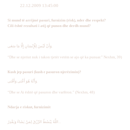
22.12.2009 13:45:00
Si mund të arrijmë pasuri, furnizim (risk), nder dhe respekt?
Cili është rezultati i atij që punon dhe derdh mund?
وَأَنْ لَيْسَ لِلْإِنْسَانِ إِلَّا مَا سَعَى.
“Dhe se njeriut nuk i takon tjetër vetëm se ajo që ka punuar.” Nexhm, 39)
Kush jep pasuri (kush e pasuron njerëzimin)?
وَأَنَّهُ هُوَ أَغْنَى وَأَقْنَى.
“Dhe se Ai është që pasuron dhe varfëron.” (Nexhm, 48)
Ndarja e riskut, furnizimit
اللَّهُ يَبْسُطُ الرِّزْقَ لِمَنْ يَشَاءُ وَيَقْدِرُ...