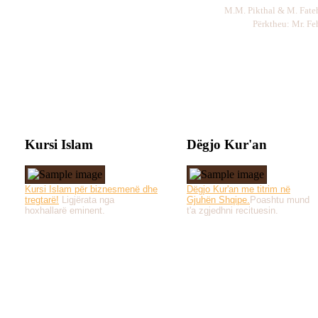
M.M. Pikthal & M. Fa
Përktheu: Mr. F
Kursi Islam
Dëgjo Kur'an
Kursi Islam për biznesmenë dhe
Dëgjo Kur'an me titrim në
tregtarë!
Ligjërata nga
Gjuhën Shqipe.
Poashtu mund
hoxhallarë eminent.
t'a zgjedhni recituesin.
Të gjitha drejtat e 