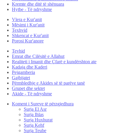
Kremte dhe ditë të shënuara
Hytbe - Të ndryshme
Vlera e Kur'anit
Mësimi i Kur'anit
Texhvid
Shkencat e Kur'anit
Porosi Kur'anore
Tevhid
Emrat dhe Cilësitë e Allahut
Realiteti i Imanit dhe Çfarë e kundërshton ate
Kadaja dhe Kaderi
Pejgamberia
Gajbijatet
Përmbledhje e Akides së të parëve tanë
Grupet dhe sektet
Akide - Të ndryshme
Koment i Sureve të përzgjedhura
Surja El Asr
Surja Ihlas
Surja Huxhurat
Surja Kehf
Surja Teube