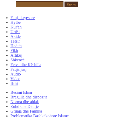
Faqja kryesore
Hytbe
Kur'an
Urtësi
Akide
Tefsir
Hadith
Fikh
Artikuj
Shkencë
Fetva dhe Këshilla
Faqja juaj
Audio
Video
Ilahi
Besimi Islam
Rregulla dhe dispozita
Norma dhe ahlak
Zuhd dhe Dëlirje
Gruaja dhe Familja
Problematika Bashkëkohore Islame