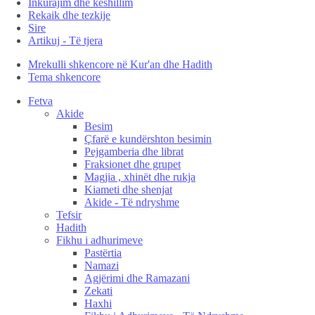
Inkurajim dhe këshillim
Rekaik dhe tezkije
Sire
Artikuj - Të tjera
Mrekulli shkencore në Kur'an dhe Hadith
Tema shkencore
Fetva
Akide
Besim
Çfarë e kundërshton besimin
Pejgamberia dhe librat
Fraksionet dhe grupet
Magjia , xhinët dhe rukja
Kiameti dhe shenjat
Akide - Të ndryshme
Tefsir
Hadith
Fikhu i adhurimeve
Pastërtia
Namazi
Agjërimi dhe Ramazani
Zekati
Haxhi