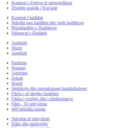
Koment i Ajeteve të përzgjedhura
Zbatimi praktik i Kur'anit
Koment i hadithit
Ndodhi nga hadithet dhe rreth haditheve
Përmbledhje e Haditheve
Shkencat e Hadithit
Arabisht
Shqip
Anglisht
Pastërtia
Namazi
Agjërimi
Zekati
Haxhi
Shitblerja dhe transaksionet bashkëkohore
Fikhu i së drejtës familjare
Fikhu i veshjes dhe i zbukurimeve
Fikh - Të ndryshme
400 këshilla islame
Shkrime të ndryshme
Etikë dhe mirësjellje