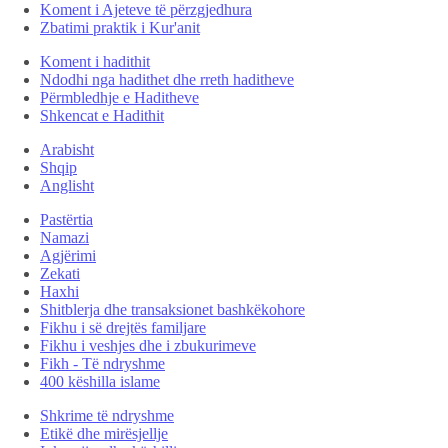
Koment i Ajeteve të përzgjedhura
Zbatimi praktik i Kur'anit
Koment i hadithit
Ndodhi nga hadithet dhe rreth haditheve
Përmbledhje e Haditheve
Shkencat e Hadithit
Arabisht
Shqip
Anglisht
Pastërtia
Namazi
Agjërimi
Zekati
Haxhi
Shitblerja dhe transaksionet bashkëkohore
Fikhu i së drejtës familjare
Fikhu i veshjes dhe i zbukurimeve
Fikh - Të ndryshme
400 këshilla islame
Shkrime të ndryshme
Etikë dhe mirësjellje