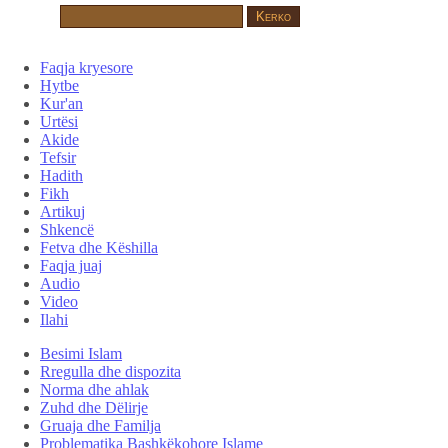
Faqja kryesore
Hytbe
Kur'an
Urtësi
Akide
Tefsir
Hadith
Fikh
Artikuj
Shkencë
Fetva dhe Këshilla
Faqja juaj
Audio
Video
Ilahi
Besimi Islam
Rregulla dhe dispozita
Norma dhe ahlak
Zuhd dhe Dëlirje
Gruaja dhe Familja
Problematika Bashkëkohore Islame