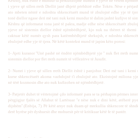
Kësisoj, nuk është e mundur ta përkufizojmë numrin e yjeve në vetëm njëmbë
i yjeve që sillen rreth Diellit janë dhjetë përfshirë edhe Tokën. Nëse e përj
ato mbeten nëntë e ndoshta shkencëtarët mund të zbulojnë edhe yje të tjer
tonë diellor ngase deri më tani nuk kemi mundur të dalim jashtë kufijve të sist
Kështu që informatat tona janë të pakta, madje edhe nëse shkencëtarët zbuloj
yjeve në sistemin diellor është njëmbëdhjetë, kjo nuk na thërret të themi
caktuar këtë numër qysh para katërmbëdhjetë shekujsh, e ndoshta shkencë
zbulojnë edhe yje të tjera. Në këtë kontekst mund të japim këto porosi:
1- Ajeti kuranor "Unë pashë në ëndërr njëmbëdhjetë yje " nuk flet rreth numr
sistemin diellor por flet rreth numrit të vëllezërve të Jusufit.
2- Numri i yjeve që sillen rreth Diellit është i panjohur. Deri më tani i kemi
kurse shkencëtarët akoma vazhdojnë t'i zbulojnë ato. Ekzistojnë miliona yj
në tërë kozmosin dhe ato nuk kufizohen në njëmbëdhjetë.
3- Patjetër duhet të vërtetojmë çdo informatë para se ta përhapim përmes inter
përgjigjur fjalës së Allahut të Lartësuar "e nëse nuk e dini këtë, atëherë pye
dijshëm".(Enbija, 7). Pë këtë arsye nuk duam që mrekullia shkencore të shndë
derë hyrëse për dyshuesit dhe mohuesit për të kritikuar këtë fe të pastër.