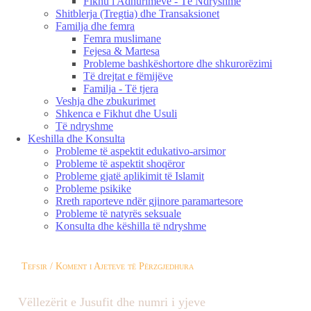
Fikhu i Adhurimeve - Të Ndryshme
Shitblerja (Tregtia) dhe Transaksionet
Familja dhe femra
Femra muslimane
Fejesa & Martesa
Probleme bashkëshortore dhe shkurorëzimi
Të drejtat e fëmijëve
Familja - Të tjera
Veshja dhe zbukurimet
Shkenca e Fikhut dhe Usuli
Të ndryshme
Keshilla dhe Konsulta
Probleme të aspektit edukativo-arsimor
Probleme të aspektit shoqëror
Probleme gjatë aplikimit të Islamit
Probleme psikike
Rreth raporteve ndër gjinore paramartesore
Probleme të natyrës seksuale
Konsulta dhe këshilla të ndryshme
Tefsir / Koment i Ajeteve të Përzgjedhura
Vëllezërit e Jusufit dhe numri i yjeve