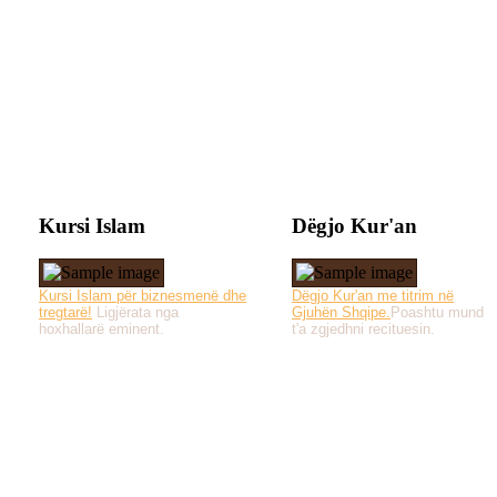
Kursi Islam
Dëgjo Kur'an
Kursi Islam për biznesmenë dhe
Dëgjo Kur'an me titrim në
tregtarë!
Ligjërata nga
Gjuhën Shqipe.
Poashtu mund
hoxhallarë eminent.
t'a zgjedhni recituesin.
Të gjitha drejtat e 