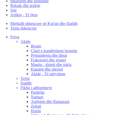
Inkurajim dhe këshillim
Rekaik dhe tezkije
Sire
Artikuj - Të tjera
Mrekulli shkencore në Kur'an dhe Hadith
Tema shkencore
Fetva
Akide
Besim
Çfarë e kundërshton besimin
Pejgamberia dhe librat
Fraksionet dhe grupet
Magjia , xhinët dhe rukja
Kiameti dhe shenjat
Akide - Të ndryshme
Tefsir
Hadith
Fikhu i adhurimeve
Pastërtia
Namazi
Agjërimi dhe Ramazani
Zekati
Haxhi