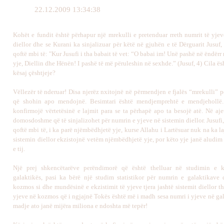
22.12.2009 13:34:38
Kohët e fundit është përhapur një mrekulli e pretenduar rreth numrit të yjev
diellor dhe se Kurani ka sinjalizuar për këtë në gjuhën e të Dërguarit Jusuf,
qoftë mbi të: "Kur Jusufi i tha babait të vet: “O babai im! Unë pashë në ëndër
yje, Diellin dhe Hënën! I pashë të më përuleshin në sexhde.” (Jusuf, 4) Cila ësh
kësaj çështjeje?
Vëllezër të nderuar! Disa njerëz nxitojnë në përmendjen e fjalës “mrekulli” 
që shohin apo mendojnë. Besimtari është mendjemprehtë e mendjehollë.
konfirmojë vërtetësinë e lajmit para se ta përhapë apo ta besojë atë. Në aje
domosdoshme që të sinjalizohet për numrin e yjeve në sistemin diellor. Jusufi,
qoftë mbi të, i ka parë njëmbëdhjetë yje, kurse Allahu i Lartësuar nuk na ka l
sistemin diellor ekzistojnë vetëm njëmbëdhjetë yje, por këto yje janë aludim 
e tij.
Një prej shkencëtarëve perëndimorë që është thelluar në studimin e 
galaktikës, pasi ka bërë një studim statistikor për numrin e galaktikave
kozmos si dhe mundësinë e ekzistimit të yjeve tjera jashtë sistemit diellor t
yjeve në kozmos që i ngjajnë Tokës është më i madh sesa numri i yjeve në gal
madje ato janë mijëra miliona e ndoshta më tepër!