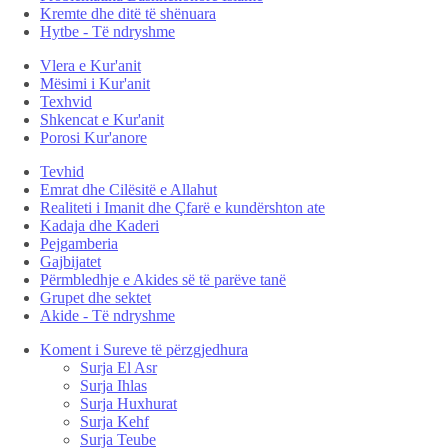
Kremte dhe ditë të shënuara
Hytbe - Të ndryshme
Vlera e Kur'anit
Mësimi i Kur'anit
Texhvid
Shkencat e Kur'anit
Porosi Kur'anore
Tevhid
Emrat dhe Cilësitë e Allahut
Realiteti i Imanit dhe Çfarë e kundërshton ate
Kadaja dhe Kaderi
Pejgamberia
Gajbijatet
Përmbledhje e Akides së të parëve tanë
Grupet dhe sektet
Akide - Të ndryshme
Koment i Sureve të përzgjedhura
Surja El Asr
Surja Ihlas
Surja Huxhurat
Surja Kehf
Surja Teube