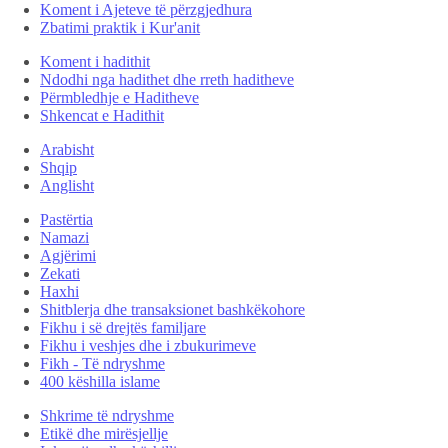
Koment i Ajeteve të përzgjedhura
Zbatimi praktik i Kur'anit
Koment i hadithit
Ndodhi nga hadithet dhe rreth haditheve
Përmbledhje e Haditheve
Shkencat e Hadithit
Arabisht
Shqip
Anglisht
Pastërtia
Namazi
Agjërimi
Zekati
Haxhi
Shitblerja dhe transaksionet bashkëkohore
Fikhu i së drejtës familjare
Fikhu i veshjes dhe i zbukurimeve
Fikh - Të ndryshme
400 këshilla islame
Shkrime të ndryshme
Etikë dhe mirësjellje