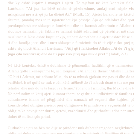
dhe ky është kuptim i mangët i ajetit. Të mjafton në këtë kontekst fjala
Lartësuar:
"Ai jua ka bërë tokën të përdorshme, andaj ecni nëpër vis
ushqehuni me atë, që ju ka dhënë Ai."
(Mulk, 15). Ajetet kuranore në këtë d
shumta, prandaj mos të të ngatërrohet kjo çështje. Ajo që ndalohet dhe qort
preokupohesh me shkaqet e furnizimit dhe ta harrosh adhurimin e Allahut t
sidomos namazin, për faktin se namazi është adhurimi që përsëritet më shu
muslimanit. Nëse është kuptuar kjo, atëherë domethënia e ajetit është: Nëse e
ti dhe familja jote- dhe i merr shkaqet e furnizimit do të të vijë risku prej 
ashtu siç thotë Allahu i Lartësuar:
"Atij që i frikësohet Allahut, Ai do t’i gj
(nga çdo vështirësi) dhe do t’i japë risk prej nga nuk e pret."
(Talak, 2-3)
Në këtë kontekst është e dobishme të përmendim hadithin që e transmeton
Allahu qoftë i kënaqur me të, se i Dërguari i Allahut ka thënë: "Allahu i Lartë
“O biri i Ademit, më adhuro Mua, do të ta mbush gjoksin me pasuri dhe do ta 
varfërinë. E në qoftë se nuk e bën këtë, atëherë do t’i mbush duart e tua me pu
telashe) dhe nuk do të ta largoj varfërinë." (Shënon Tirmidhi, Ibn Maxhe dhe të 
Në përfundim të këtij ajeti kuranor themi se çështja e urdhërimit të familjes
adhurimeve islame në përgjithësi dhe namazit në veçanti dhe kujdesi pë
konsiderohet obligim parësor prej obligimeve të prindërve e veçanërisht të b
obligim ka nevojë për durim, qetësi, vazhdimësi dhe gjithashtu edhe për urtës
duhet të stoliset çdo prind.
Gjithashtu ajeti na bën me dije se prindërit nuk duhet të tregohen neglizhues 
obligimi duke u argumentuar me sigurimin e furnizimit të fëmijëve të tyre. K