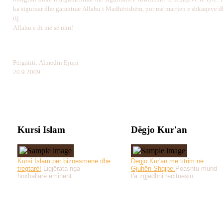
ka siguruar dhe garantuar Allahu i Madhërishëm, por me marrjen e shkaqeve d
tij.
Allahu e di më së miri!
Përgatiti: Almedin Ejupi
20.9.2009
Kursi Islam
Dëgjo Kur'an
Kursi Islam për biznesmenë dhe
Dëgjo Kur'an me titrim në
tregtarë!
Ligjërata nga
Gjuhën Shqipe.
Poashtu mund
hoxhallarë eminent.
t'a zgjedhni recituesin.
Të gjitha drejtat e 