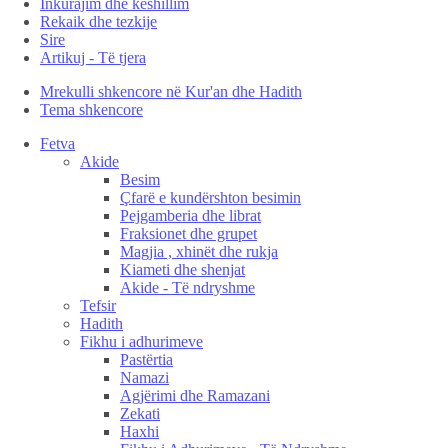
Inkurajim dhe këshillim
Rekaik dhe tezkije
Sire
Artikuj - Të tjera
Mrekulli shkencore në Kur'an dhe Hadith
Tema shkencore
Fetva
Akide
Besim
Çfarë e kundërshton besimin
Pejgamberia dhe librat
Fraksionet dhe grupet
Magjia , xhinët dhe rukja
Kiameti dhe shenjat
Akide - Të ndryshme
Tefsir
Hadith
Fikhu i adhurimeve
Pastërtia
Namazi
Agjërimi dhe Ramazani
Zekati
Haxhi