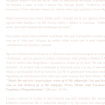
obligojnë fëmijët e tyre dhe ata që i kanë në përkujdesje me namaz si parapërg
Në hadithin e saktë, të cilin e shënon Ebu Davudi, thuhet:
"Urdhëroni fë
namaz kur t'i kenë mbushur shtatë vjet, ndërsa rrihni (nga pak) kur t'i kenë dhj
Është transmetuar nga Umeri, Allahu qoftë i kënaqur me të, kur zgjohej natë
zgjonte edhe familjen e tij dhe lexonte fjalën e Allahut të Lartësuar: "Urdh
tënde, që të falë namazin dhe këmbëngul për këtë!''
Pasi zemrat anojnë drejt kërkimit të pushimit dhe janë të plogështa e përtace 
asaj me të cilën janë obliguar, ka ardhur urdhri hyjnor për të qenë këmb
vazhdueshëm në kryerjen e namazit.
Nga ajeti dikush mund të kuptojë se adhurimet mund të jenë pengesë në arritj
e furnizimit; ajeti ka sqaruar se çështja e furnizimit është çështje e Allahut t
Zotit të robërve dhe Rregulluesi i furnizimeve, kështu që Ai thotë "Ne nuk t
furnizim", do të thotë nuk të kërkojmë ta furnizosh veten e as ata, të harro
shkak të preokupimit tënd me furnizim, por Ne të garantojmë furnizimin tënd 
Ngjashëm me këtë kuptim është edhe ajeti tjetër kuranor kur thotë Allahu i
"Xhinët dhe njerëzit i kam krijuar vetëm që të Më adhurojnë. Unë nuk kër
risk, as nuk dëshiroj që të Më ushqejnë. Vërtet, Allahu është Furnizue
Fuqishmi, i Plotpushtetshmi."
(Dharijat, 56-58)
Lexues i nderuar, ki kujdes të mos kuptosh nga ajeti tërheqjen dhe mos
kërkimin e furnizimit dhe t'i braktisësh shkaqet e tij. Kjo assesi nuk nënku