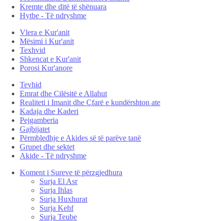
Kremte dhe ditë të shënuara
Hytbe - Të ndryshme
Vlera e Kur'anit
Mësimi i Kur'anit
Texhvid
Shkencat e Kur'anit
Porosi Kur'anore
Tevhid
Emrat dhe Cilësitë e Allahut
Realiteti i Imanit dhe Çfarë e kundërshton ate
Kadaja dhe Kaderi
Pejgamberia
Gajbijatet
Përmbledhje e Akides së të parëve tanë
Grupet dhe sektet
Akide - Të ndryshme
Koment i Sureve të përzgjedhura
Surja El Asr
Surja Ihlas
Surja Huxhurat
Surja Kehf
Surja Teube