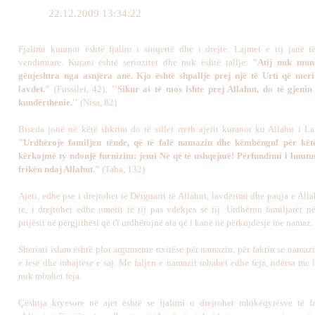
22.12.2009 13:34:22
Fjalimi kuranor është fjalim i sinqertë dhe i drejtë. Lajmet e tij janë t
vendimtare. Kurani është seriozitet dhe nuk është tallje:
"Atij nuk mund
gënjeshtra nga asnjëra anë. Kjo është shpallje prej një të Urti që meri
lavdet."
(Fussilet, 42);
''Sikur ai të mos ishte prej Allahut, do të gjeni
kundërthënie.''
(Nisa, 82)
Biseda jonë në këtë shkrim do të sillet rreth ajetit kuranor ku Allahu i Lar
"Urdhëroje familjen tënde, që të falë namazin dhe këmbëngul për kët
kërkojmë ty ndonjë furnizim: jemi Ne që të ushqejmë! Përfundimi i lumt
frikën ndaj Allahut."
(Taha, 132)
Ajeti, edhe pse i drejtohet të Dërguarit të Allahut, lavdërimi dhe paqja e All
të, i drejtohet edhe umetit të tij pas vdekjes së tij. Urdhëron familjarët n
prijësit në përgjithësi që t'i urdhërojnë ata që i kanë në përkujdesje me namaz.
Sheriati islam është plot argumente nxitëse për namazin, për faktin se namazi
e fesë dhe mbajtëse e saj. Me faljen e namazit mbahet edhe feja, ndërsa me l
nuk mbahet feja.
Çështja kryesore në ajet është se fjalimi u drejtohet mbikëqyrësve të fa