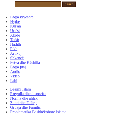
Faqja kryesore
Hytbe
Kur'an
Urtësi
Akide
Tefsir
Hadith
Fikh
Artikuj
Shkencë
Fetva dhe Këshilla
Faqja juaj
Audio
Video
Ilahi
Besimi Islam
Rregulla dhe dispozita
Norma dhe ahlak
Zuhd dhe Dëlirje
Gruaja dhe Familja
Problematika Bashkëkohore Islame