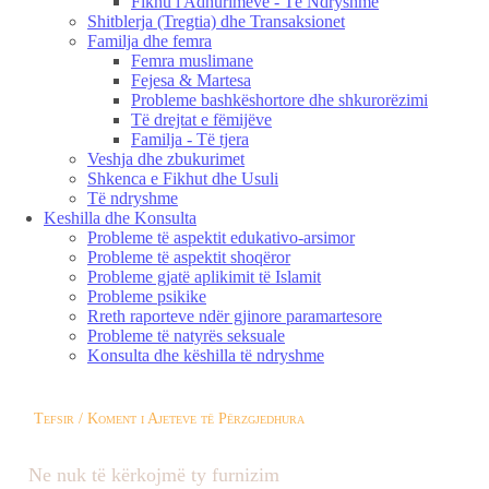
Fikhu i Adhurimeve - Të Ndryshme
Shitblerja (Tregtia) dhe Transaksionet
Familja dhe femra
Femra muslimane
Fejesa & Martesa
Probleme bashkëshortore dhe shkurorëzimi
Të drejtat e fëmijëve
Familja - Të tjera
Veshja dhe zbukurimet
Shkenca e Fikhut dhe Usuli
Të ndryshme
Keshilla dhe Konsulta
Probleme të aspektit edukativo-arsimor
Probleme të aspektit shoqëror
Probleme gjatë aplikimit të Islamit
Probleme psikike
Rreth raporteve ndër gjinore paramartesore
Probleme të natyrës seksuale
Konsulta dhe këshilla të ndryshme
Tefsir / Koment i Ajeteve të Përzgjedhura
Ne nuk të kërkojmë ty furnizim