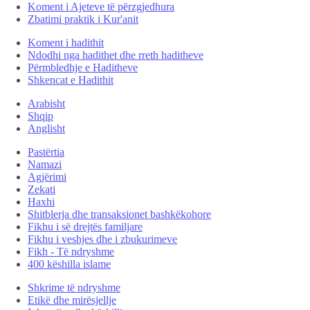
Koment i Ajeteve të përzgjedhura
Zbatimi praktik i Kur'anit
Koment i hadithit
Ndodhi nga hadithet dhe rreth haditheve
Përmbledhje e Haditheve
Shkencat e Hadithit
Arabisht
Shqip
Anglisht
Pastërtia
Namazi
Agjërimi
Zekati
Haxhi
Shitblerja dhe transaksionet bashkëkohore
Fikhu i së drejtës familjare
Fikhu i veshjes dhe i zbukurimeve
Fikh - Të ndryshme
400 këshilla islame
Shkrime të ndryshme
Etikë dhe mirësjellje