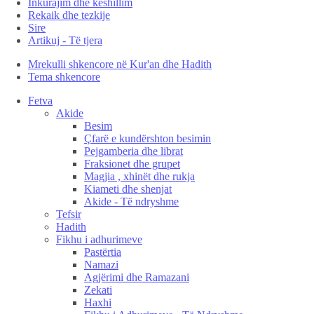
Inkurajim dhe këshillim
Rekaik dhe tezkije
Sire
Artikuj - Të tjera
Mrekulli shkencore në Kur'an dhe Hadith
Tema shkencore
Fetva
Akide
Besim
Çfarë e kundërshton besimin
Pejgamberia dhe librat
Fraksionet dhe grupet
Magjia , xhinët dhe rukja
Kiameti dhe shenjat
Akide - Të ndryshme
Tefsir
Hadith
Fikhu i adhurimeve
Pastërtia
Namazi
Agjërimi dhe Ramazani
Zekati
Haxhi