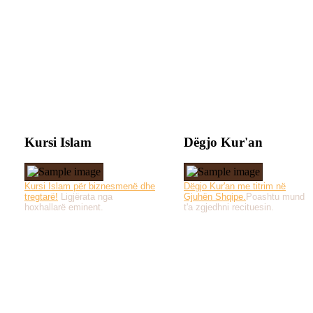
Kursi Islam
Dëgjo Kur'an
Kursi Islam për biznesmenë dhe
Dëgjo Kur'an me titrim në
tregtarë!
Ligjërata nga
Gjuhën Shqipe.
Poashtu mund
hoxhallarë eminent.
t'a zgjedhni recituesin.
Të gjitha drejtat e 