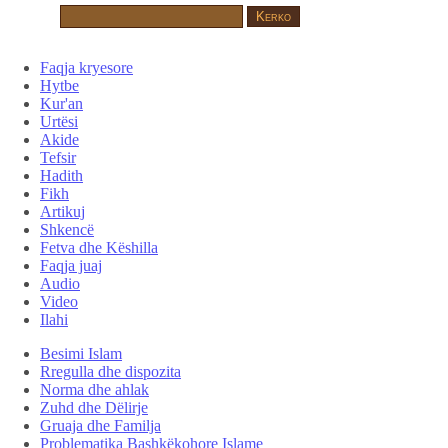
Faqja kryesore
Hytbe
Kur'an
Urtësi
Akide
Tefsir
Hadith
Fikh
Artikuj
Shkencë
Fetva dhe Këshilla
Faqja juaj
Audio
Video
Ilahi
Besimi Islam
Rregulla dhe dispozita
Norma dhe ahlak
Zuhd dhe Dëlirje
Gruaja dhe Familja
Problematika Bashkëkohore Islame