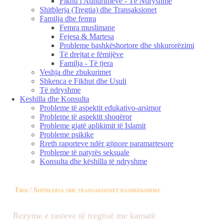
Fikhu i Adhurimeve - Të Ndryshme
Shitblerja (Tregtia) dhe Transaksionet
Familja dhe femra
Femra muslimane
Fejesa & Martesa
Probleme bashkëshortore dhe shkurorëzimi
Të drejtat e fëmijëve
Familja - Të tjera
Veshja dhe zbukurimet
Shkenca e Fikhut dhe Usuli
Të ndryshme
Keshilla dhe Konsulta
Probleme të aspektit edukativo-arsimor
Probleme të aspektit shoqëror
Probleme gjatë aplikimit të Islamit
Probleme psikike
Rreth raporteve ndër gjinore paramartesore
Probleme të natyrës seksuale
Konsulta dhe këshilla të ndryshme
Fikh / Shitblerja dhe transaksionet bashkëkohore
Rezyme e rasteve të tregtisë me kamatë