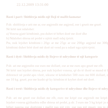
22.12.2009 13:31:00
Rasti i parë: Shitblerja midis një lloji të mallit kamatar
P.sh: shitblerja e arit me ar, ose argjendit me argjend, ose i grurit me grurë.
Në këtë rast ndalohet:
a) Vonesa gjatë këmbimit, pra duhet të bëhet dorë me dorë dhe
b) Ndalohet shtesa në peshë e njërit mall ndaj tjetrit.
Pra, nuk lejohet këmbimi i 20gr. ar me 25gr. ar ose 200gr. argjend me 300g
këmbimi duhet bërë dorë më dorë në vend pa u ndarë nga njëri-tjetri.
Rasti i dytë: Shitblerja midis dy llojeve të ndryshme të një kategorie
P.sh: ari me argjendin ose euro me dollarë, ose ar me euro apo grurë me elb.
Në këtë rast lejohet shtesa, por nuk lejohet vonesa, që do të thotë se mund 
diferencë në peshë apo vlerë, sikurse të këmbehet 500 euro me 600 dollarë, o
me 10 kg. grurë, por me kusht që ky këmbim të kryhet dorë më dorë.
Rasti i tretë: Shitblerja midis dy kategorive të ndryshme dhe llojeve të nd
P.sh: ari me grurë ose dollari me elb, euro me kripë ose argjendi me kripë.
lejohet vonesa gjithashtu edhe shtesa në peshë, p.sh: 3 euro me 5 kg kripë jo 
bëhet pagesa ose dorëzimi i mallit pas një viti, ose pas një muaji, pra jo 