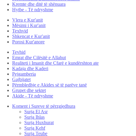
Kremte dhe ditë të shënuara
Hytbe - Të ndryshme
Vlera e Kur'anit
Mësimi i Kur'anit
Texhvid
Shkencat e Kur'anit
Porosi Kur'anore
Tevhid
Emrat dhe Cilësitë e Allahut
Realiteti i Imanit dhe Çfarë e kundërshton ate
Kadaja dhe Kaderi
Pejgamberia
Gajbijatet
Përmbledhje e Akides së të parëve tanë
Grupet dhe sektet
Akide - Të ndryshme
Koment i Sureve të përzgjedhura
Surja El Asr
Surja Ihlas
Surja Huxhurat
Surja Kehf
Surja Teube