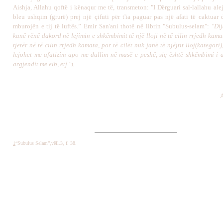
Aishja, Allahu qoftë i kënaqur me të, transmeton: "I Dërguari sal-lallahu ale
bleu ushqim (grurë) prej një çifuti për t'ia paguar pas një afati të caktuar
mburojën e tij të luftës.” Emir San'ani thotë në librin "Subulus-selam":
"Dij
kanë rënë dakord në lejimin e shkëmbimit të një lloji në të cilin rrjedh kama
tjetër në të cilin rrjedh kamata, por të cilët nuk janë të njëjtit lloj(kategori
lejohet me afatizim apo me dallim në masë e peshë, siç është shkëmbimi i a
argjendit me elb, etj."
1
A
1
“Subulus Selam”,vë
ll.3, f. 38.