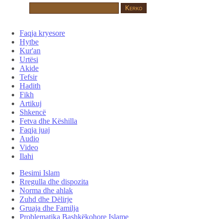
Faqja kryesore
Hytbe
Kur'an
Urtësi
Akide
Tefsir
Hadith
Fikh
Artikuj
Shkencë
Fetva dhe Këshilla
Faqja juaj
Audio
Video
Ilahi
Besimi Islam
Rregulla dhe dispozita
Norma dhe ahlak
Zuhd dhe Dëlirje
Gruaja dhe Familja
Problematika Bashkëkohore Islame