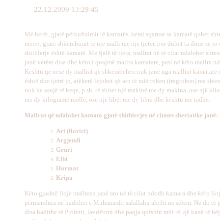
22.12.2009 13:29:45
Më herët, gjatë përkufizimit të kamatës, kemi sqaruar se kamatë quhet shte
merret gjatë shkëmbimit të një malli me një tjetër, por duhet ta dimë se jo
shitblerje është kamatë. Me fjalë të tjera, mallrat në të cilat ndalohet shte
janë vetëm disa dhe këto i quajmë mallra kamatare, pasi në këto mallra n
Kështu që nëse dy mallrat që shkëmbehen nuk janë nga mallrat kamatarë o
është dhe tjetri jo, atëherë lejohet që ato të ndërrohen (tregtohen) me shte
nuk ka asnjë të keqe, p.sh. të shitet një makinë me dy makina, ose një ki
me dy kilogramë mollë, ose një libër me dy libra dhe kështu me radhë.
Mallrat që ndalohet kamata gjatë shitblerjes në citatet sheriatike janë:
Ari (floriri)
Argjendi
Gruri
Elbi
Hurmat
Kripa
Këto gjashtë lloje mallrash janë ato në të cilat ndodh kamata dhe këto lloj
përmendura në hadithet e Muhamedit salallahu alejhi ue selem. Ne do të
disa hadithe të Profetit, lavdërimi dhe paqja qofshin mbi të, që kanë të b