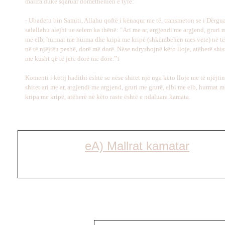
mallra duke sqaruar domethënien e tyre:
- Ubadetu bin Samiti, Allahu qoftë i kënaqur me të, transmeton se i Dërgua
salallahu alejhi ue selem ka thënë: "Ari me ar, argjendi me argjend, gruri m
me elb, hurmat me hurma dhe kripa me kripë (shkëmbehen mes vete) në të 
në të njëjtën peshë, dorë më dorë. Nëse ndryshojnë këto lloje, atëherë shis
me kusht që të jetë dorë më dorë.”
1
Komenti i këtij hadithi është se nëse shitet një nga këto lloje me të njëjtin 
shitet ari me ar, argjendi me argjend, gruri me grurë, elbi me elb, hurmat 
kripa me kripë, atëherë në këto raste është e ndaluara kamata
.
e
A) Mallrat kamatar