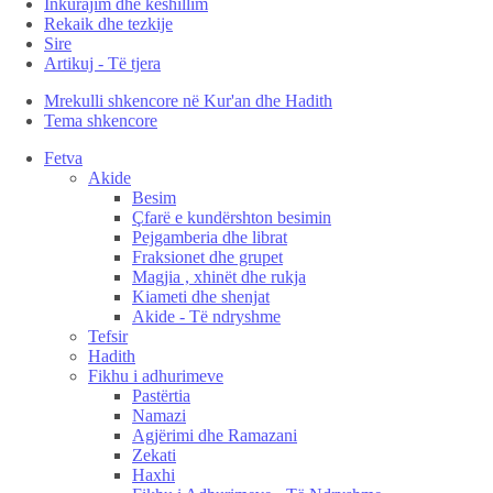
Inkurajim dhe këshillim
Rekaik dhe tezkije
Sire
Artikuj - Të tjera
Mrekulli shkencore në Kur'an dhe Hadith
Tema shkencore
Fetva
Akide
Besim
Çfarë e kundërshton besimin
Pejgamberia dhe librat
Fraksionet dhe grupet
Magjia , xhinët dhe rukja
Kiameti dhe shenjat
Akide - Të ndryshme
Tefsir
Hadith
Fikhu i adhurimeve
Pastërtia
Namazi
Agjërimi dhe Ramazani
Zekati
Haxhi