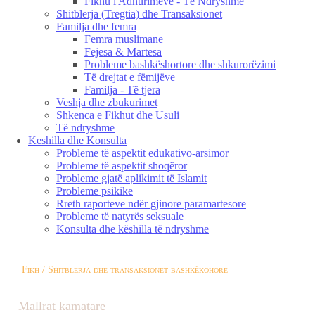
Fikhu i Adhurimeve - Të Ndryshme
Shitblerja (Tregtia) dhe Transaksionet
Familja dhe femra
Femra muslimane
Fejesa & Martesa
Probleme bashkëshortore dhe shkurorëzimi
Të drejtat e fëmijëve
Familja - Të tjera
Veshja dhe zbukurimet
Shkenca e Fikhut dhe Usuli
Të ndryshme
Keshilla dhe Konsulta
Probleme të aspektit edukativo-arsimor
Probleme të aspektit shoqëror
Probleme gjatë aplikimit të Islamit
Probleme psikike
Rreth raporteve ndër gjinore paramartesore
Probleme të natyrës seksuale
Konsulta dhe këshilla të ndryshme
Fikh / Shitblerja dhe transaksionet bashkëkohore
Mallrat kamatare