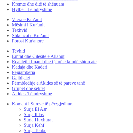
Kremte dhe ditë të shënuara
Hytbe - Të ndryshme
Vlera e Kur'anit
Mësimi i Kur'anit
Texhvid
Shkencat e Kur'anit
Porosi Kur'anore
Tevhid
Emrat dhe Cilësitë e Allahut
Realiteti i Imanit dhe Çfarë e kundërshton ate
Kadaja dhe Kaderi
Pejgamberia
Gajbijatet
Përmbledhje e Akides së të parëve tanë
Grupet dhe sektet
Akide - Të ndryshme
Koment i Sureve të përzgjedhura
Surja El Asr
Surja Ihlas
Surja Huxhurat
Surja Kehf
Surja Teube