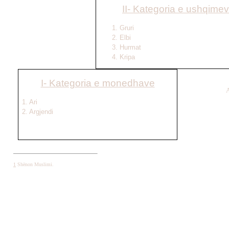
II- Kategoria e ushqime
1. Gruri
2. Elbi
3. Hurmat
4. Kripa
I- Kategoria e monedhave
A
1. Ari
2. Argjendi
1
Shënon Muslimi.