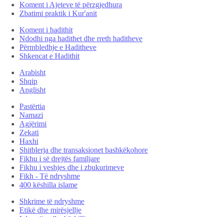
Koment i Ajeteve të përzgjedhura
Zbatimi praktik i Kur'anit
Koment i hadithit
Ndodhi nga hadithet dhe rreth haditheve
Përmbledhje e Haditheve
Shkencat e Hadithit
Arabisht
Shqip
Anglisht
Pastërtia
Namazi
Agjërimi
Zekati
Haxhi
Shitblerja dhe transaksionet bashkëkohore
Fikhu i së drejtës familjare
Fikhu i veshjes dhe i zbukurimeve
Fikh - Të ndryshme
400 këshilla islame
Shkrime të ndryshme
Etikë dhe mirësjellje