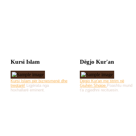
Kursi Islam
Dëgjo Kur'an
Kursi Islam për biznesmenë dhe
Dëgjo Kur'an me titrim në
tregtarë!
Ligjërata nga
Gjuhën Shqipe.
Poashtu mund
hoxhallarë eminent.
t'a zgjedhni recituesin.
Të gjitha drejtat e 