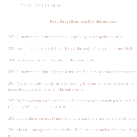
22.12.2009 13:28:16
Këshilla rreth mirësjelljes dhe miqësisë
282. Sillu mirë ndaj prindërve dhe ki kujdes nga mosrespektimi i tyre!
283. Farefisin (akrabanë) vizitoje shpesh dhe ruaju që mos t’i ndërpresësh lidh
284. Bëhu i mëshirshëm ndaj jetimit dhe nderoje atë!
285. Sillu mirë ndaj fqinjit! Mos e dëmto atë dhe duro nëse ai të shkakton ndo
286. Njerëzit e mirë vizitoji sa më shpesh, gjithashtu edhe me vëllezërit me të
feja e Allahut të Madhërishëm shkëmbe vizita!
287. Dashuro vetëm për hir të Allahut dhe urrej po ashtu vetëm për hir të Alla
është prej lidhjeve më të forta të besimit!
288. Shoqërohu me njerëz të mirë dhe ruaju nga shoqëria e keqe dhe e brishtë!
289. Mos u ul me gjynahqarët, të cilët Allahut i bëjnë mëkat dhe mos i dëgjo
tyre!