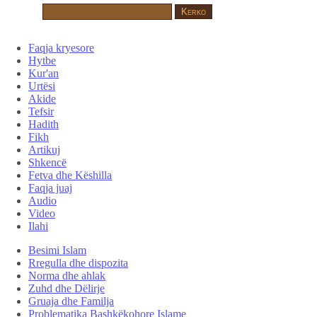
Faqja kryesore
Hytbe
Kur'an
Urtësi
Akide
Tefsir
Hadith
Fikh
Artikuj
Shkencë
Fetva dhe Këshilla
Faqja juaj
Audio
Video
Ilahi
Besimi Islam
Rregulla dhe dispozita
Norma dhe ahlak
Zuhd dhe Dëlirje
Gruaja dhe Familja
Problematika Bashkëkohore Islame