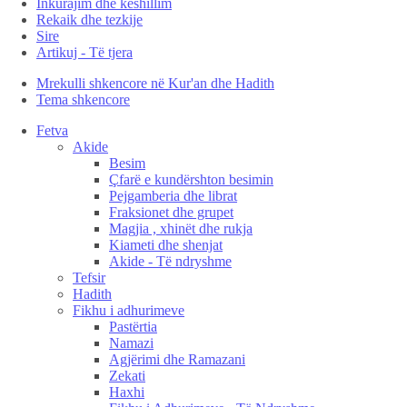
Inkurajim dhe këshillim
Rekaik dhe tezkije
Sire
Artikuj - Të tjera
Mrekulli shkencore në Kur'an dhe Hadith
Tema shkencore
Fetva
Akide
Besim
Çfarë e kundërshton besimin
Pejgamberia dhe librat
Fraksionet dhe grupet
Magjia , xhinët dhe rukja
Kiameti dhe shenjat
Akide - Të ndryshme
Tefsir
Hadith
Fikhu i adhurimeve
Pastërtia
Namazi
Agjërimi dhe Ramazani
Zekati
Haxhi