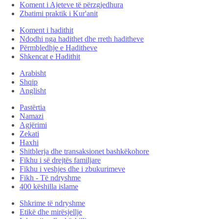
Koment i Ajeteve të përzgjedhura
Zbatimi praktik i Kur'anit
Koment i hadithit
Ndodhi nga hadithet dhe rreth haditheve
Përmbledhje e Haditheve
Shkencat e Hadithit
Arabisht
Shqip
Anglisht
Pastërtia
Namazi
Agjërimi
Zekati
Haxhi
Shitblerja dhe transaksionet bashkëkohore
Fikhu i së drejtës familjare
Fikhu i veshjes dhe i zbukurimeve
Fikh - Të ndryshme
400 këshilla islame
Shkrime të ndryshme
Etikë dhe mirësjellje