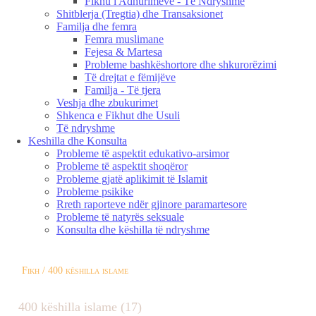
Fikhu i Adhurimeve - Të Ndryshme
Shitblerja (Tregtia) dhe Transaksionet
Familja dhe femra
Femra muslimane
Fejesa & Martesa
Probleme bashkëshortore dhe shkurorëzimi
Të drejtat e fëmijëve
Familja - Të tjera
Veshja dhe zbukurimet
Shkenca e Fikhut dhe Usuli
Të ndryshme
Keshilla dhe Konsulta
Probleme të aspektit edukativo-arsimor
Probleme të aspektit shoqëror
Probleme gjatë aplikimit të Islamit
Probleme psikike
Rreth raporteve ndër gjinore paramartesore
Probleme të natyrës seksuale
Konsulta dhe këshilla të ndryshme
Fikh / 400 këshilla islame
400 këshilla islame (17)