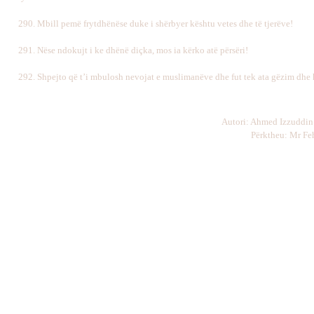
290. Mbill pemë frytdhënëse duke i shërbyer kështu vetes dhe të tjerëve!
291. Nëse ndokujt i ke dhënë diçka, mos ia kërko atë përsëri!
292. Shpejto që t’i mbulosh nevojat e muslimanëve dhe fut tek ata gëzim dhe 
Autori: Ahmed Izzuddin
Përktheu: Mr Fe