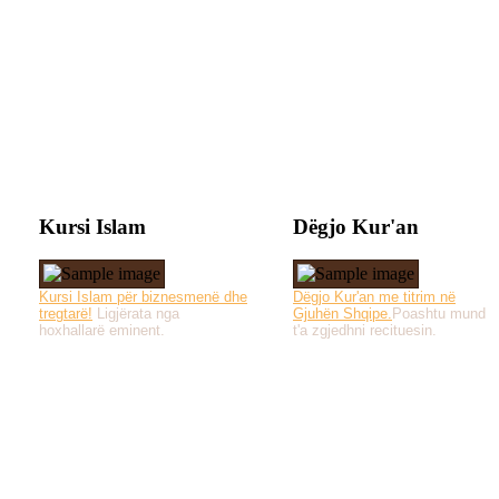
Kursi Islam
Dëgjo Kur'an
Kursi Islam për biznesmenë dhe
Dëgjo Kur'an me titrim në
tregtarë!
Ligjërata nga
Gjuhën Shqipe.
Poashtu mund
hoxhallarë eminent.
t'a zgjedhni recituesin.
Të gjitha drejtat e 