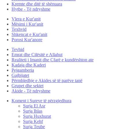
Kremte dhe ditë të shënuara
Hytbe - Të ndryshme
Vlera e Kur'anit
Mësimi i Kur'anit
Texhvid
Shkencat e Kur'anit
Porosi Kur'anore
Tevhid
Emrat dhe Cilësitë e Allahut
Realiteti i Imanit dhe Çfarë e kundërshton ate
Kadaja dhe Kaderi
Pejgamberia
Gajbijatet
Përmbledhje e Akides së të parëve tanë
Grupet dhe sektet
Akide - Të ndryshme
Koment i Sureve të përzgjedhura
Surja El Asr
Surja Ihlas
Surja Huxhurat
Surja Kehf
Surja Teube