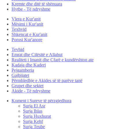
Kremte dhe ditë të shënuara
Hytbe - Të ndryshme
Vlera e Kur'anit
Mësimi i Kur'anit
Texhvid
Shkencat e Kur'anit
Porosi Kur'anore
Tevhid
Emrat dhe Cilësitë e Allahut
Realiteti i Imanit dhe Çfarë e kundërshton ate
Kadaja dhe Kaderi
Pejgamberia
Gajbijatet
Përmbledhje e Akides së të parëve tanë
Grupet dhe sektet
Akide - Të ndryshme
Koment i Sureve të përzgjedhura
Surja El Asr
Surja Ihlas
Surja Huxhurat
Surja Kehf
Surja Teube