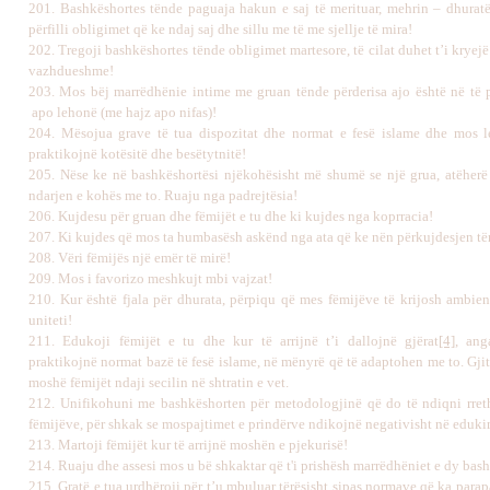
201
.
Bashkëshortes tënde paguaja hakun e saj të merituar, mehrin – dhuratë
përfilli obligimet që ke ndaj saj dhe sillu me të me sjellje të mira!
202.
Tregoji bashkëshortes tënde obligimet martesore, të cilat duhet t’i kryej
vazhdueshme!
203.
Mos bëj marrëdhënie intime me gruan tënde përderisa ajo është në të
apo lehonë (me hajz apo nifas)!
204.
Mësojua grave të tua dispozitat dhe normat e fesë islame dhe mos l
praktikojnë kotësitë dhe besëtytnitë!
205.
Nëse ke në bashkëshortësi njëkohësisht më shumë se një grua, atëherë j
ndarjen e kohës me to. Ruaju nga padrejtësia!
206.
Kujdesu për gruan dhe fëmijët e tu dhe ki kujdes nga koprracia!
207.
Ki kujdes që mos ta humbasësh askënd nga ata që ke nën përkujdesjen të
208.
Vëri fëmijës një emër të mirë!
209.
Mos i favorizo meshkujt mbi vajzat!
210.
Kur është fjala për dhurata, përpiqu që mes fëmijëve të krijosh ambien
uniteti!
211.
Edukoji fëmijët e tu dhe kur të arrijnë t’i dallojnë gjërat
[4]
, ang
praktikojnë normat bazë të fesë islame, në mënyrë që të adaptohen me to. Gji
moshë fëmijët ndaji secilin në shtratin e vet.
212.
Unifikohuni me bashkëshorten për metodologjinë që do të ndiqni rret
fëmijëve, për shkak se mospajtimet e prindërve ndikojnë negativisht në eduki
213.
Martoji fëmijët kur të arrijnë moshën e pjekurisë!
214.
Ruaju dhe assesi mos u bë shkaktar që t'i prishësh marrëdhëniet e dy bas
215.
Gratë e tua urdhëroji për t’u mbuluar tërësisht sipas normave që ka parap