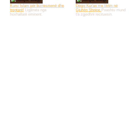
Kursi Islam për biznesmenë dhe
Dëgjo Kur'an me titrim në
tregtarë!
Ligjërata nga
Gjuhën Shqipe.
Poashtu mund
hoxhallarë eminent.
t'a zgjedhni recituesin.
Të gjitha drejtat e 