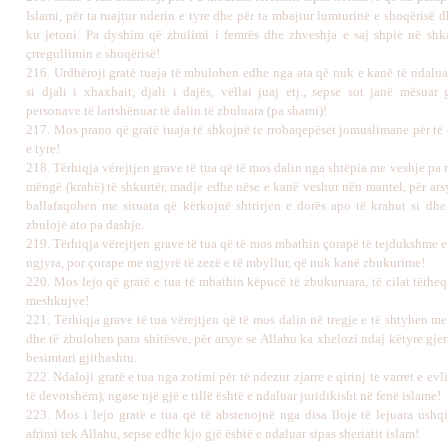
Islami, për ta ruajtur nderin e tyre dhe për ta mbajtur lumturinë e shoqërisë d
ku jetoni. Pa dyshim që zbulimi i femrës dhe zhveshja e saj shpie në shk
çrregullimin e shoqërisë!
216.
Urdhëroji gratë tuaja të mbulohen edhe nga ata që nuk e kanë të ndaluar
si djali i xhaxhait, djali i dajës, vëllai juaj etj., sepse sot janë mësuar 
personave të lartshënuar të dalin të zbuluara (pa shami)!
217.
Mos prano që gratë tuaja të shkojnë te rrobaqepëset jomuslimane për të 
e tyre!
218.
Tërhiqja vërejtjen grave të tua që të mos dalin nga shtëpia me veshje p
mëngë (krahë) të shkurtër, madje edhe nëse e kanë veshur nën mantel, për ars
ballafaqohen me situata që kërkojnë shtrirjen e dorës apo të krahut si dhe
zbulojë ato pa dashje.
219
.
Tërhiqja vërejtjen grave të tua që të mos mbathin çorapë të tejdukshme 
ngjyra, por çorape me ngjyrë të zezë e të mbyllur, që nuk kanë zbukurime!
2
20.
Mos lejo që gratë e tua të mbathin këpucë të zbukuruara, të cilat tërhe
meshkujve!
22
1.
Tërhiqja grave të tua vërejtjen që të mos dalin në tregje e të shtyhen me
dhe të zbulohen para shitësve, për arsye se Allahu ka xhelozi ndaj këtyre gje
besimtari gjithashtu.
222
.
Ndaloji gratë e tua nga zotimi për të ndezur zjarre e qirinj te varret e evl
të devotshëm), ngase një gjë e tillë është e ndaluar juridikisht në fenë islame!
223.
Mos i lejo gratë e tua që të abstenojnë nga disa lloje të lejuara ushq
afrimi tek Allahu, sepse edhe kjo gjë është e ndaluar sipas sheriatit islam!