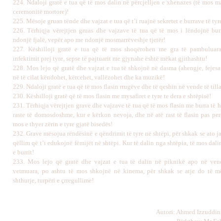
224
.
Ndaloji gratë e tua që të mos dalin në përcjelljen e xhenazes (të mos m
ceremonitë mortore)!
225
.
Mësoje gruan tënde dhe vajzat e tua që t’i ruajnë sekretet e burrave të tyr
226
.
Tërhiqja vërejtjen gruas dhe vajzave të tua që të mos i lëndojnë bur
ndonjë fjalë,
vepër apo me ndonjë mosmarrëveshje tjetër!
227
.
Këshilloji gratë e tua që të mos shoqërohen me gra të pambuluara
infektimit prej tyre, sepse të pajtuarit me gjynahe është mëkat gjithashtu!
228
.
Mos lejo që gratë dhe vajzat e tua të shkojnë në dasma (ahengje, fejesa,
në të cilat këndohet, kërcehet, vallëzohet dhe ka muzikë!
229
.
Ndaloji gratë e tua që të mos flasin rrugëve
dhe të qeshin në vende të tilla
230.
Këshilloji gratë që të mos flasin me mysafiret e tyre te dera e shtëpisë!
231.
Tërhiqja vërejtjen grave dhe vajzave të tua që të mos flasin me burra të 
raste të domosdoshme, kur e kërkon nevoja, dhe në atë rast të flasin pas pe
mos e thyer zërin e tyre gjatë bisedës!
2
32.
Grave mësojua rëndësinë e qëndrimit të tyre në shtëpi, për shkak se ato j
qëllim që t’i edukojnë fëmijët në shtëpi. Kur të dalin nga shtëpia, të mos dal
e burrit!
233.
Mos lejo që gratë dhe vajzat e tua të dalin në piknikë apo në ven
vetmuara, po ashtu të mos shkojnë në kinema, për shkak se atje do të m
shthurje, turpëri e çrregullime!
Autori: Ahmed Izzuddin