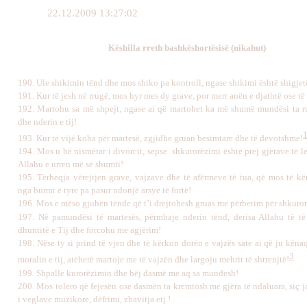
22.12.2009 13:27:02
Këshilla rreth bashkëshortësisë (nikahut)
190.
Ule shikimin tënd dhe mos shiko pa kontroll, ngase shikimi është shigje
191
.
Kur të jesh në rrugë, mos hyr mes dy grave, por merr anën e djathtë ose të
192.
Martohu sa më shpejt, ngase ai që martohet ka më shumë mundësi ta r
dhe nderin e tij!
193.
Kur të vijë koha për martesë, zgjidhe gruan besimtare dhe të devotshme!
194.
Mos u bë nismëtar i divorcit, sepse shkurorëzimi është prej gjërave të le
Allahu e urren më së shumti!
195.
Tërheqja vërejtjen grave, vajzave dhe të afërmeve të tua, që mos të kë
nga burrat e tyre pa pasur ndonjë arsye të fortë!
196.
Mos e mëso gjuhën tënde që t’i drejtohesh gruas me përbetim për shkuro
197.
Në pamundësi të martesës, përmbaje nderin tënd, derisa Allahu të t
dhuntitë e Tij dhe forcohu me agjërim!
198.
Nëse ty si prind të vjen dhe të kërkon dorën e vajzës sate ai që ju kën
3
moralin e tij, atëherë martoje me të vajzën dhe largoju mehrit të shtrenjtë!
199.
Shpalle kurorëzimin dhe bëj dasmë me aq sa mundesh!
200
.
Mos tolero që fejesën ose dasmën ta kremtosh me gjëra të ndaluara, siç 
i veglave muzikore, dëfrimi, zbavitja etj.!