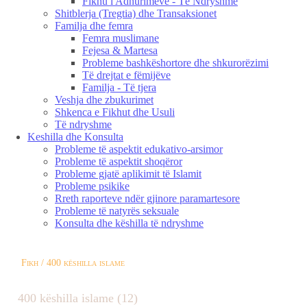
Fikhu i Adhurimeve - Të Ndryshme
Shitblerja (Tregtia) dhe Transaksionet
Familja dhe femra
Femra muslimane
Fejesa & Martesa
Probleme bashkëshortore dhe shkurorëzimi
Të drejtat e fëmijëve
Familja - Të tjera
Veshja dhe zbukurimet
Shkenca e Fikhut dhe Usuli
Të ndryshme
Keshilla dhe Konsulta
Probleme të aspektit edukativo-arsimor
Probleme të aspektit shoqëror
Probleme gjatë aplikimit të Islamit
Probleme psikike
Rreth raporteve ndër gjinore paramartesore
Probleme të natyrës seksuale
Konsulta dhe këshilla të ndryshme
Fikh / 400 këshilla islame
400 këshilla islame (12)