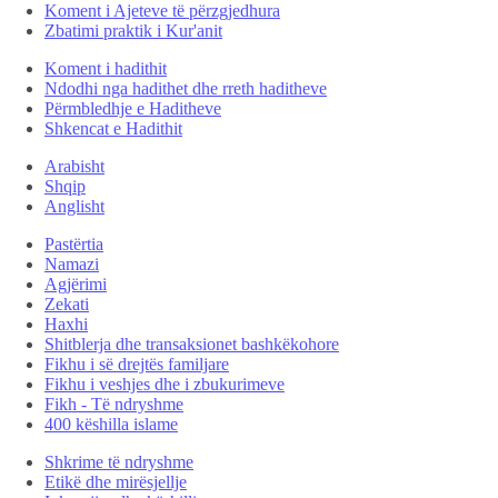
Koment i Ajeteve të përzgjedhura
Zbatimi praktik i Kur'anit
Koment i hadithit
Ndodhi nga hadithet dhe rreth haditheve
Përmbledhje e Haditheve
Shkencat e Hadithit
Arabisht
Shqip
Anglisht
Pastërtia
Namazi
Agjërimi
Zekati
Haxhi
Shitblerja dhe transaksionet bashkëkohore
Fikhu i së drejtës familjare
Fikhu i veshjes dhe i zbukurimeve
Fikh - Të ndryshme
400 këshilla islame
Shkrime të ndryshme
Etikë dhe mirësjellje