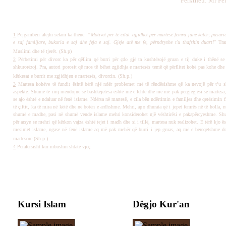
Përktheu: Mr Fe
1
Pejgamberi alejhi selam ka thënë:
“Motivet për të cilat zgjidhet për martesë femra janë katër; pasuria
e saj familjare, bukuria e saj dhe feja e saj. Gjeje atë me fe, përndryshe t'u thafshin duart!"
Tran
Muslimi dhe të tjerët. (Sh.p)
2
Përbetimi për divorc ka për qëllim që burri për çdo gjë ta kushtëzojë gruan e tij duke i thënë se 
shkurorëzoj. Pra, autori porosit që mos të bëhet zgjidhja e martesës temë që përflitet kohë pas kohe dhe 
kërkesat e burrit me zgjidhjen e martesës, divorcin. (Sh.p.)
3
Martesa kohëve të fundit është bërë një ndër problemet më të rëndësishme që ka nevojë për t’u 
aspekte. Shumë të rinj mendojnë se bashkëjetesa është më e lehtë dhe me më pak përgjegjësi se martesa
se ajo është e ndaluar në fenë islame. Ndërsa në martesë, e cila bën ndërtimin e familjes dhe qetësimin f
të çiftit, ka të mira në këtë dhe në botën e ardhshme. Mehri, apo dhurata që i jepet femrës në të holla, n
shumë e madhe, pasi në shumë vende islame mehri konsiderohet një vështirësi e pakapërcyeshme. Shu
për arsye se mehri që kërkon vajza është tejet i madh dhe si i tillë, martesa nuk realizohet. E tërë kjo ë
mesimet islame, ngase në fenë islame aq më pak mehër që burri i jep gruas, aq më e bereqetshme do 
martesore (Sh.p.)
4
Përafërsisht kur mbushin shtatë vjeç.
Kursi Islam
Dëgjo Kur'an