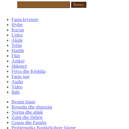
Faqja kryesore
Hytbe
Kur'an
Urtësi
Akide
Tefsir
Hadith
Fikh
Artikuj
Shkencë
Fetva dhe Këshilla
Faqja juaj
Audio
Video
Ilahi
Besimi Islam
Rregulla dhe dispozita
Norma dhe ahlak
Zuhd dhe Dëlirje
Gruaja dhe Familja
Problematika Bashkëkohore Islame