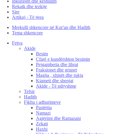
Inkurajim dhe këshillim
Rekaik dhe tezkije
Sire
Artikuj - Të tjera
Mrekulli shkencore në Kur'an dhe Hadith
Tema shkencore
Fetva
Akide
Besim
Çfarë e kundërshton besimin
Pejgamberia dhe librat
Fraksionet dhe grupet
Magjia , xhinët dhe rukja
Kiameti dhe shenjat
Akide - Të ndryshme
Tefsir
Hadith
Fikhu i adhurimeve
Pastërtia
Namazi
Agjërimi dhe Ramazani
Zekati
Haxhi