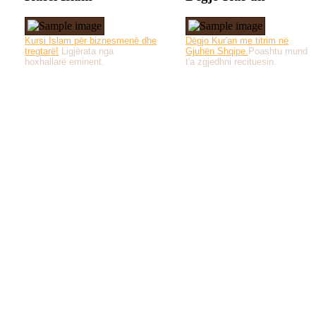
Kursi Islam për biznesmenë dhe
Dëgjo Kur'an me titrim në
tregtarë!
Ligjërata nga
Gjuhën Shqipe.
Poashtu mund
hoxhallarë eminent.
t'a zgjedhni recituesin.
Të gjitha drejtat e 