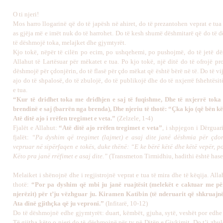
O ti njeri!
Mos harro llogarinë që do të japësh në ahiret, do të prezantohen veprat e tua
as gjëja më e imët nuk do të harrohet. Do të kesh shumë dëshmitarë që do të 
të dëshmojë toka, melajket dhe gjymtyrët.
Kjo tokë, nëpër të cilën po ecim, po ushqehemi, po pushojmë, do të jetë dë
Allahut të Lartësuar për mëkatet e tua. Po kjo tokë, një ditë do të ofrojë p
dëshmojë për çdonjërin, do të flasë për çdo mëkat që është bërë në të. Do të vij
ajo do të shpalosë, do të zbulojë, do të publikojë dhe do të nxjerrë fshehtësit
e tua.
“Kur të dridhet toka me dridhjen e saj të fuqishme, Dhe të nxjerrë toka
brendinë e saj (barrën nga brenda), Dhe njeriu të thotë: “Çka kjo (që bën kë
Atë ditë ajo i rrëfen tregimet e veta.”
(Zelzele, 1-4)
Fjalët e Allahut:
“Atë ditë ajo rrëfen tregimet e veta”
, i shpjegon i Dërguar
fjalët:
“Pa dyshim që tregimet (lajmet) e asaj dite janë dëshmia për çdo
vepruar në sipërfaqen e tokës, duke thënë: “E ke bërë këtë dhe këtë vepër, po
Këto pra janë rrëfimet e asaj dite.”
(Transmeton Tirmidhiu, hadithi është hase
Melaiket i shënojnë dhe i regjistrojnë veprat e tua të mira dhe të këqija. Alla
thotë:
“Por pa dyshim që mbi ju janë ruajtësit (melekët e caktuar me pë
njerëzit) për t’ju vëzhguar ju. Kiramen Katibin (të nderuarit që shkruajnë
Ata dinë gjithçka që ju veproni.”
(Infitarë, 10-12)
Do të dëshmojnë edhe gjymtyrët: duart, këmbët, gjuha, sytë, veshët por edhe 
Të gjitha këto o njeri do të dëshmojnë për ty në Ditën e Gjykimit. Do t’i zbu