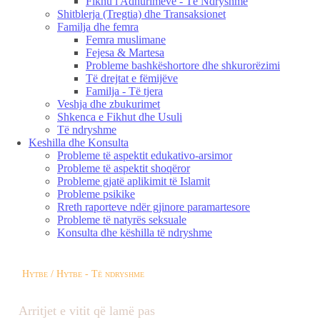
Fikhu i Adhurimeve - Të Ndryshme
Shitblerja (Tregtia) dhe Transaksionet
Familja dhe femra
Femra muslimane
Fejesa & Martesa
Probleme bashkëshortore dhe shkurorëzimi
Të drejtat e fëmijëve
Familja - Të tjera
Veshja dhe zbukurimet
Shkenca e Fikhut dhe Usuli
Të ndryshme
Keshilla dhe Konsulta
Probleme të aspektit edukativo-arsimor
Probleme të aspektit shoqëror
Probleme gjatë aplikimit të Islamit
Probleme psikike
Rreth raporteve ndër gjinore paramartesore
Probleme të natyrës seksuale
Konsulta dhe këshilla të ndryshme
Hytbe / Hytbe - Të ndryshme
Arritjet e vitit që lamë pas