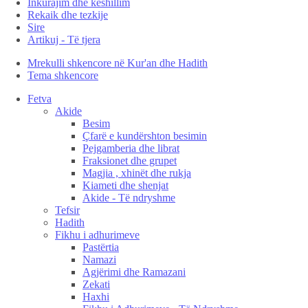
Inkurajim dhe këshillim
Rekaik dhe tezkije
Sire
Artikuj - Të tjera
Mrekulli shkencore në Kur'an dhe Hadith
Tema shkencore
Fetva
Akide
Besim
Çfarë e kundërshton besimin
Pejgamberia dhe librat
Fraksionet dhe grupet
Magjia , xhinët dhe rukja
Kiameti dhe shenjat
Akide - Të ndryshme
Tefsir
Hadith
Fikhu i adhurimeve
Pastërtia
Namazi
Agjërimi dhe Ramazani
Zekati
Haxhi