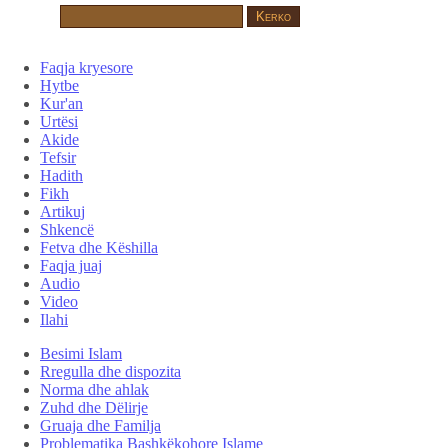
Faqja kryesore
Hytbe
Kur'an
Urtësi
Akide
Tefsir
Hadith
Fikh
Artikuj
Shkencë
Fetva dhe Këshilla
Faqja juaj
Audio
Video
Ilahi
Besimi Islam
Rregulla dhe dispozita
Norma dhe ahlak
Zuhd dhe Dëlirje
Gruaja dhe Familja
Problematika Bashkëkohore Islame