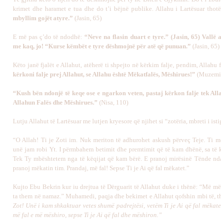
krimet dhe haramet e tua dhe do t’i bëjnë publike. Allahu i Lartësuar thot
mbyllim gojët atyre.”
(Jasin, 65)
E më pas ç’do të ndodhë:
“Neve na flasin duart e tyre.” (Jasin, 65) Vallë 
me kaq, jo! “Kurse këmbët e tyre dëshmojnë për atë që punuan.”
(Jasin, 65)
Këto janë fjalët e Allahut, atëherë ti shpejto në kërkim falje, pendim, Allahu
kërkoni falje prej Allahut, se Allahu është Mëkatfalës, Mëshirues!”
(Muzemil
“Kush bën ndonjë të keqe ose e ngarkon veten, pastaj kërkon falje tek Alla
Allahun Falës dhe Mëshirues.”
(Nisa, 110)
Lutju Allahut të Lartësuar me lutjen kryesore që njihet si “zotëria, mbreti i isti
“O Allah! Ti je Zoti im. Nuk meriton të adhurohet askush përveç Teje. Ti m
unë jam robi Yt. I përmbahem betimit dhe premtimit që të kam dhënë, sa të
Tek Ty mbështetem nga të këqijat që kam bërë. E pranoj mirësinë Tënde nd
pranoj mëkatin tim. Prandaj, më fal! Sepse Ti je Ai që fal mëkatet.”
Kujto Ebu Bekrin kur iu drejtua të Dërguarit të Allahut duke i thënë: “Më më
ta them në namaz.” Muhamedi, paqja dhe bekimet e Allahut qofshin mbi të, t
Zot! Unë i kam shkaktuar vetes shumë padrejtësi, vetëm Ti je Ai që fal mëkate
më fal e më mëshiro, sepse Ti je Ai që fal dhe mëshiron.”