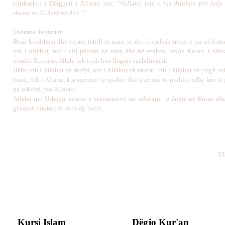
Gjithashtu i Dërguari i Allahut tha:
“Vallahi, unë e lus Allahun për falj
shumë se 70 herë në ditë.”
I nderuar besimtar!
Beso bindshëm dhe vepro, mbill të mira, se do t’i vjelësh frytet e saj në botë
rob i Allahut, rob i cili përulet në ruku dhe në sexhde, lexon Kuran, i nëns
përulet Krijuesit Allah, rob i cili bën llogari vazhdimisht.
Bëhu rob i Allahut në shtëpi, rob i Allahut në xhami, rob i Allahut në rrugë, ro
punë, rob i Allahut kur njerëzit të njohin dhe kur nuk të njohin, edhe kur të
pa askënd, pos Allahut.
Allahu im! Ushqeji zemrat e besimtarëve me udhëzim të drejtë në Kuran dhe
gëzojnë lumturinë në të dy botët
.
Ul
Kursi Islam
Dëgjo Kur'an