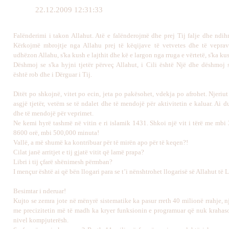
22.12.2009 12:31:33
Falënderimi
i takon Allahut. Atë e falënderojmë dhe prej Tij falje dhe ndi
Kërkojmë mbrojtje nga Allahu prej të këqijave të vetvetes dhe të vepra
udhëzon Allahu, s'ka kush e lajthit dhe kë e largon nga rruga e vërtetë, s'ka k
Dëshmoj se s'ka hyjni tjetër përveç Allahut, i Cili është Një dhe dëshmo
është rob dhe i Dërguar i Tij.
Ditët po shkojnë, vitet po ecin, jeta po pakësohet, vdekja po afrohet. Njeriu
asgjë tjetër, vetëm se të ndalet dhe të mendojë për aktivitetin e kaluar. Ai d
dhe të mendojë për veprimet.
Ne kemi hyrë tashmë në vitin e ri islamik 1431. Shkoi një vit i tërë me mbi 
8600 orë, mbi 500,000 minuta!
Vallë, a më shumë ka kontribuar për të mirën apo për të keqen?!
Cilat janë arritjet e tij gjatë vitit që lamë prapa?
Libri i tij çfarë shënimesh përmban?
I mençur është ai që bën llogari para se t’i nënshtrohet llogarisë së Allahut të L
Besimtar i nderuar!
Kujto se zemra jote në mënyrë sistematike ka pasur rreth 40 milionë rrahje, nj
me precizitetin më të madh ka kryer funksionin e programuar që nuk krahas
nivel kompjuterësh.