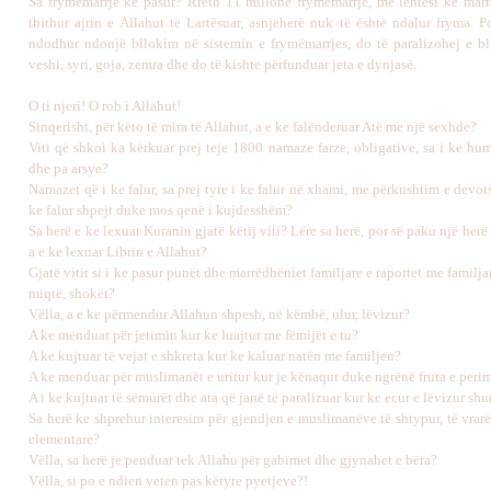
Sa frymëmarrje ke pasur? Rreth 11 milionë frymëmarrje, me lehtësi ke marr
thithur ajrin e Allahut të Lartësuar, asnjëherë nuk të është ndalur fryma. P
ndodhur ndonjë bllokim në sistemin e frymëmarrjes, do të paralizohej e bll
veshi, syri, goja, zemra dhe do të kishte përfunduar jeta e dynjasë.
O ti njeri! O rob i Allahut!
Sinqerisht, për këto të mira të Allahut, a e ke falënderuar Atë me një sexhde?
Viti që shkoi ka kërkuar prej teje 1800 namaze farze, obligative, sa i ke hu
dhe pa arsye?
Namazet që i ke falur, sa prej tyre i ke falur në xhami, me përkushtim e devo
ke falur shpejt duke mos qenë i kujdesshëm?
Sa herë e ke lexuar Kuranin gjatë këtij viti? Lëre sa herë, por së paku një he
a e ke lexuar Librin e Allahut?
Gjatë vitit si i ke pasur punët dhe marrëdhëniet familjare e raportet me familjarë
miqtë, shokët?
Vëlla, a e ke përmendur Allahun shpesh, në këmbë, ulur, lëvizur?
A ke menduar për jetimin kur ke luajtur me fëmijët e tu?
A ke kujtuar të vejat e shkreta kur ke kaluar natën me familjen?
A ke menduar për muslimanët e uritur kur je kënaqur duke ngrënë fruta e peri
A i ke kujtuar të sëmurët dhe ata që janë të paralizuar kur ke ecur e lëvizur sh
Sa herë ke shprehur interesim për gjendjen e muslimanëve të shtypur, të vrarë,
elementare?
Vëlla, sa herë je penduar tek Allahu për gabimet dhe gjynahet e bëra?
Vëlla, si po e ndien veten pas këtyre pyetjeve?!