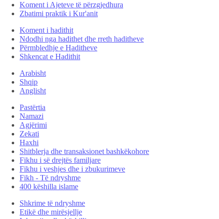
Koment i Ajeteve të përzgjedhura
Zbatimi praktik i Kur'anit
Koment i hadithit
Ndodhi nga hadithet dhe rreth haditheve
Përmbledhje e Haditheve
Shkencat e Hadithit
Arabisht
Shqip
Anglisht
Pastërtia
Namazi
Agjërimi
Zekati
Haxhi
Shitblerja dhe transaksionet bashkëkohore
Fikhu i së drejtës familjare
Fikhu i veshjes dhe i zbukurimeve
Fikh - Të ndryshme
400 këshilla islame
Shkrime të ndryshme
Etikë dhe mirësjellje