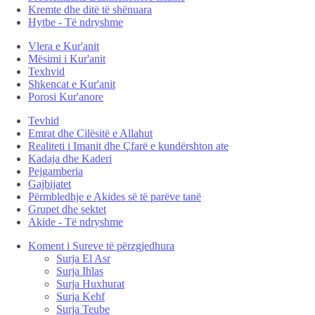
Kremte dhe ditë të shënuara
Hytbe - Të ndryshme
Vlera e Kur'anit
Mësimi i Kur'anit
Texhvid
Shkencat e Kur'anit
Porosi Kur'anore
Tevhid
Emrat dhe Cilësitë e Allahut
Realiteti i Imanit dhe Çfarë e kundërshton ate
Kadaja dhe Kaderi
Pejgamberia
Gajbijatet
Përmbledhje e Akides së të parëve tanë
Grupet dhe sektet
Akide - Të ndryshme
Koment i Sureve të përzgjedhura
Surja El Asr
Surja Ihlas
Surja Huxhurat
Surja Kehf
Surja Teube