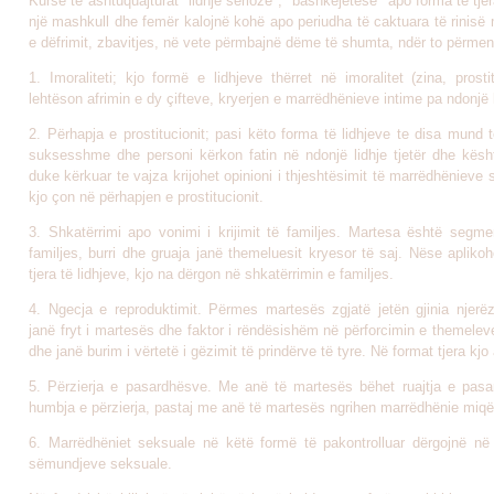
Kurse të ashtuquajturat "lidhje serioze", "bashkëjetesë" apo forma të tjer
një mashkull dhe femër kalojnë kohë apo periudha të caktuara të rinisë
e dëfrimit, zbavitjes, në vete përmbajnë dëme të shumta, ndër to përme
1. Imoraliteti; kjo formë e lidhjeve thërret në imoralitet (zina, prosti
lehtëson afrimin e dy çifteve, kryerjen e marrëdhënieve intime pa ndonjë k
2. Përhapja e prostitucionit; pasi këto forma të lidhjeve te disa mund 
suksesshme dhe personi kërkon fatin në ndonjë lidhje tjetër dhe kës
duke kërkuar te vajza krijohet opinioni i thjeshtësimit të marrëdhënieve
kjo çon në përhapjen e prostitucionit.
3. Shkatërrimi apo vonimi i krijimit të familjes. Martesa është segmen
familjes, burri dhe gruaja janë themeluesit kryesor të saj. Nëse apliko
tjera të lidhjeve, kjo na dërgon në shkatërrimin e familjes.
4. Ngecja e reproduktimit. Përmes martesës zgjatë jetën gjinia njerëz
janë fryt i martesës dhe faktor i rëndësishëm në përforcimin e themeleve
dhe janë burim i vërtetë i gëzimit të prindërve të tyre. Në format tjera kjo
5. Përzierja e pasardhësve. Me anë të martesës bëhet ruajtja e pas
humbja e përzierja, pastaj me anë të martesës ngrihen marrëdhënie miqës
6. Marrëdhëniet seksuale në këtë formë të pakontrolluar dërgojnë në
sëmundjeve seksuale.