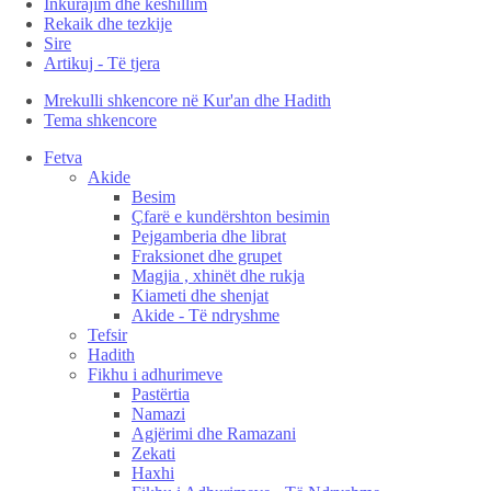
Inkurajim dhe këshillim
Rekaik dhe tezkije
Sire
Artikuj - Të tjera
Mrekulli shkencore në Kur'an dhe Hadith
Tema shkencore
Fetva
Akide
Besim
Çfarë e kundërshton besimin
Pejgamberia dhe librat
Fraksionet dhe grupet
Magjia , xhinët dhe rukja
Kiameti dhe shenjat
Akide - Të ndryshme
Tefsir
Hadith
Fikhu i adhurimeve
Pastërtia
Namazi
Agjërimi dhe Ramazani
Zekati
Haxhi