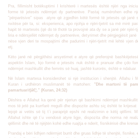
Pra, fillimisht botëkuptimi I krishterë i martesës është njëri nga inici
forme të jetesës ndërmjet dy partnerëve. Pastaj numërohen edhe nj
"përparësive" sipas atyre që zgjedhin këtë formë të jetesës që janë 
nxitëse për ta, si: eksperienca, apo njohja e njëri-tjetrit sa më mirë pa
hapit të martesës (që do të thotë ta provojnë ata dy se a janë për njëri-tje
liria e ndërsjellët ndërmjet dy partnerëve, detyrimet dhe përgjegjësit janë
nëse vjen deri te mospajtimi dhe padurimi i njëri-tjetrit më lehtë vjen de
etj.
Këto janë në përgjithësi arsyetimet e atyre që preferojnë bashkëjetes
aspektin Islam, kjo formë e jetesës nuk është e pranuar dhe çdo for
ndërmjet mashkullit dhe femrës së huaj, jashtë kurorës, është e ndaluar.
Në Islam martesa konsiderohet si një institucion i shenjtë. Allahu i 
Kuran i urdhëron muslimanët të martohen:
"
Dhe martoni të pama
pamartuarit)
â€¦."
(Kuran, 24:32)
Dëshira e Allahut ka qenë për njeriun që bashkimi ndërmjet mashkulli
mos të jetë pa kurrfarë rregulli dhe dispozite ashtu siç është te krijesat t
lejojë ai vetës së tij t`i paraprijë epshi në realizimin e këtij qëllimi. M
Allahut ishte që t`u vendosë atyre ligje, dispozita dhe norma në reali
qëllimit dhe në të njëjtën kohë edhe ruajtja e nderit, fisnikërisë dhe krenari
Prandaj e bëri lidhjen ndërmjet burrit dhe gruas lidhje të shenjtë, fisnike,