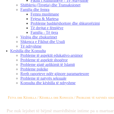
Fikhu i Adhurimeve - Të Ndryshme
Shitblerja (Tregtia) dhe Transaksionet
Familja dhe femra
Femra muslimane
Fejesa & Martesa
Probleme bashkëshortore dhe shkurorëzimi
Të drejtat e fëmijëve
Familja - Të tjera
Veshja dhe zbukurimet
Shkenca e Fikhut dhe Usuli
Të ndryshme
Keshilla dhe Konsulta
Probleme të aspektit edukativo-arsimor
Probleme të aspektit shoqëror
Probleme gjatë aplikimit të Islamit
Probleme psikike
Rreth raporteve ndër gjinore paramartesore
Probleme të natyrës seksuale
Konsulta dhe këshilla të ndryshme
Fetva dhe Këshilla / Këshilla dhe Konsulta / Probleme të natyrës sek
Pse nuk lejohet të bëjmë marrëdhënie intime pa u martuar