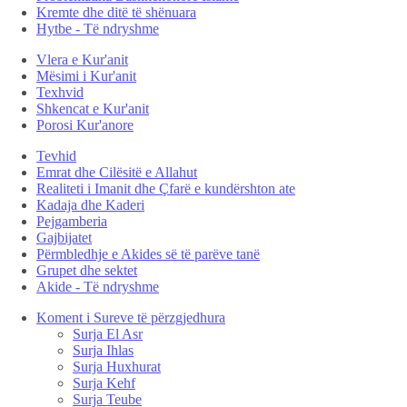
Kremte dhe ditë të shënuara
Hytbe - Të ndryshme
Vlera e Kur'anit
Mësimi i Kur'anit
Texhvid
Shkencat e Kur'anit
Porosi Kur'anore
Tevhid
Emrat dhe Cilësitë e Allahut
Realiteti i Imanit dhe Çfarë e kundërshton ate
Kadaja dhe Kaderi
Pejgamberia
Gajbijatet
Përmbledhje e Akides së të parëve tanë
Grupet dhe sektet
Akide - Të ndryshme
Koment i Sureve të përzgjedhura
Surja El Asr
Surja Ihlas
Surja Huxhurat
Surja Kehf
Surja Teube