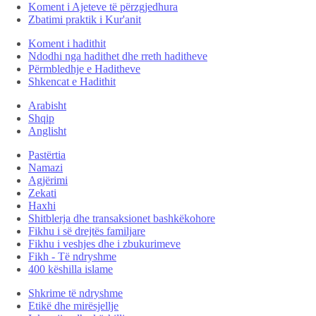
Koment i Ajeteve të përzgjedhura
Zbatimi praktik i Kur'anit
Koment i hadithit
Ndodhi nga hadithet dhe rreth haditheve
Përmbledhje e Haditheve
Shkencat e Hadithit
Arabisht
Shqip
Anglisht
Pastërtia
Namazi
Agjërimi
Zekati
Haxhi
Shitblerja dhe transaksionet bashkëkohore
Fikhu i së drejtës familjare
Fikhu i veshjes dhe i zbukurimeve
Fikh - Të ndryshme
400 këshilla islame
Shkrime të ndryshme
Etikë dhe mirësjellje