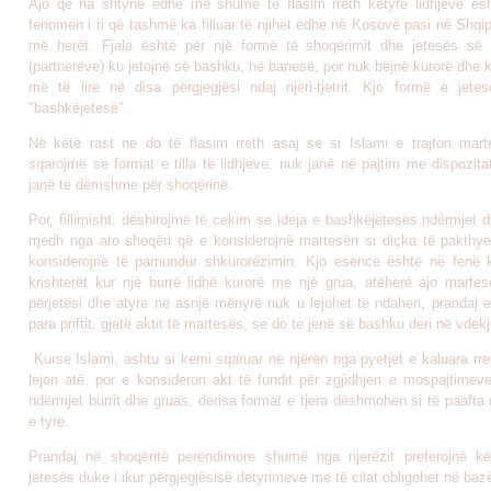
Ajo që na shtynë edhe më shumë të flasim rreth këtyre lidhjeve ës
fenomen i ri që tashmë ka filluar të njihet edhe në Kosovë pasi në Shqipë
më herët. Fjala është për një formë të shoqërimit dhe jetesës së 
(partnerëve) ku jetojnë së bashku, në banesë, por nuk bëjnë kurorë dhe 
më të lirë në disa përgjegjësi ndaj njëri-tjetrit. Kjo formë e jetes
"bashkëjetesë".
Në këtë rast ne do të flasim rreth asaj se si Islami e trajton mar
sqarojmë se format e tilla të lidhjeve, nuk janë në pajtim me dispozit
janë të dëmshme për shoqërinë.
Por, fillimisht, dëshirojmë të cekim se ideja e bashkëjetesës ndërmjet 
rrjedh nga ato shoqëri që e konsiderojnë martesën si diçka të pakth
konsiderojnë të pamundur shkurorëzimin. Kjo esencë është në fenë k
krishterët kur një burrë lidhë kurorë me një grua, atëherë ajo marte
përjetësi dhe atyre në asnjë mënyrë nuk u lejohet të ndahen, prandaj 
para priftit, gjatë aktit të martesës, se do te jenë së bashku deri në vdekj
Kurse Islami, ashtu si kemi sqaruar në njërën nga pyetjet e kaluara rret
lejon atë,
por e konsideron akt të fundit për zgjidhjen e mospajtimeve
ndërmjet burrit dhe gruas, derisa format e tjera dëshmohen si të paafta
e tyre.
Prandaj në shoqëritë perëndimore shumë nga njerëzit preferojnë k
jetesës duke i ikur përgjegjësisë detyrimeve me të cilat obligohet në bazë