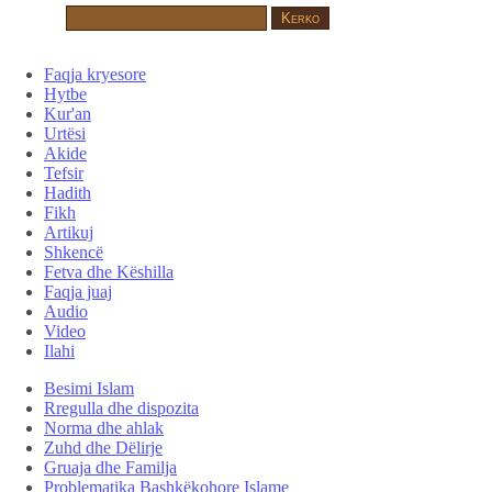
Faqja kryesore
Hytbe
Kur'an
Urtësi
Akide
Tefsir
Hadith
Fikh
Artikuj
Shkencë
Fetva dhe Këshilla
Faqja juaj
Audio
Video
Ilahi
Besimi Islam
Rregulla dhe dispozita
Norma dhe ahlak
Zuhd dhe Dëlirje
Gruaja dhe Familja
Problematika Bashkëkohore Islame