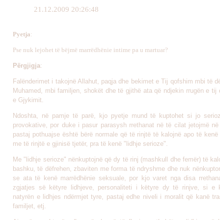
21.12.2009 20:26:48
Pyetja
:
Pse nuk
lejohet të bëjmë
marrëdhënie intime pa u martuar?
Përgjigja
:
Falënderimet i takojnë Allahut, paqja dhe bekimet e Tij qofshim mbi të dë
Muhamed, mbi familjen, shokët dhe të gjithë ata që ndjekin rrugën e tij 
e Gjykimit.
Ndoshta, në pamje të parë, kjo pyetje mund të kuptohet si jo seri
provokative, por duke i pasur parasysh rrethanat në të cilat jetojmë n
pastaj pothuajse është bërë normale që të rinjtë të kalojnë apo të ken
me të rinjtë e gjinisë tjetër, pra të kenë "lidhje serioze".
Me "lidhje serioze" nënkuptojnë që dy të rinj (mashkull dhe femër) të ka
bashku, të dëfrehen, zbaviten me forma të ndryshme dhe nuk nënkupton
se ata të kenë marrëdhënie seksuale, por kjo varet nga disa rrethan
zgjatjes së këtyre lidhjeve, personaliteti i këtyre dy të rinjve, si e
natyrën e lidhjes ndërmjet tyre, pastaj edhe niveli i moralit që kanë t
familjet, etj.