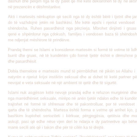
dashuri dhe pëlqim nga të dy palët që me këtë deklarohen të dy në akti
në prezencën e dëshmitarëve.
Akti i martesës nënkupton që secili nga të dy është bërë i tjetrit dhe ja
do të vazhdojnë jetën në bashkësi. Me këtë epshi i njeriut vendoset 
shëndosha. Ruhen pasardhësit nga përzierja. Mbrohet dinjiteti i grua
qenë e shpërdorur nga çdokush, familjes i vendosen baza të shëndosh
me ndjenjat mëshirore të prindërve.
Prandaj themi se Islami e konsideron martesën si formë të vetme të lid
burrit dhe gruas, në të kundërtën çdo formë tjetër është e dëmshme p
dhe pasardhësit.
Dobia themelore e martesës mund të përmblidhet në pikën se Allahu i 
natyrën e njeriut krijoi instiktin seksual dhe ai duhet të ketë partner p
nevojat e veta seksuale në një ambient të qetë dhe të sigurtë.
Islami nuk asgjëson këtë nevojë prandaj edhe e refuzon murgërinë dhe
nga marrëdhëniet seksuale, mirëpo në anën tjetër ndalon edhe të kundër
trajtohet në formë të shfrenuar dhe të pakontrolluar, por të vendoset 
qarta dhe të shëndosha. Martesa është forma e vetme që arrihet kjo, 
bashkim kuptohet serioziteti i kërkuar, përgjegjësia, qetësia dhe m
askujt, pasi që edhe nëse vjen deri te ndarja e dy partnerëve ajo bëhe
marrë secili atë që i takon dhe për të cilën ka të drejtë.