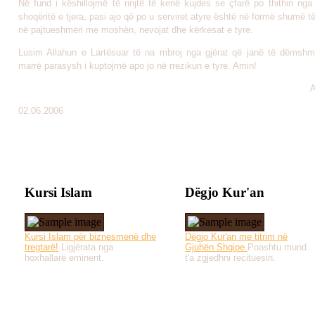
Në fund i këshillojmë të rinjtë të kenë kujdes se çfarë po thithin nga
shoqëritë e tjera, pasi ajo që po u serviret atyre është në formë shumë 
në pajtueshmëri me moshën, nevojat dhe kërkesat e tyre.
Lusim Allahun e Lartësuar të na mbroj nga gjërat që janë të dëmsh
marrë parasysh i kuptojmë apo jo në rrezikun e tyre. Amin!
A
02.06.2006
Kursi Islam
Dëgjo Kur'an
Kursi Islam për biznesmenë dhe
Dëgjo Kur'an me titrim në
tregtarë!
Ligjërata nga
Gjuhën Shqipe.
Poashtu mund
hoxhallarë eminent.
t'a zgjedhni recituesin.
Të gjitha drejtat e 