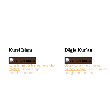
Kursi Islam
Dëgjo Kur'an
Kursi Islam për biznesmenë dhe
Dëgjo Kur'an me titrim në
tregtarë!
Ligjërata nga
Gjuhën Shqipe.
Poashtu mund
hoxhallarë eminent.
t'a zgjedhni recituesin.
Të gjitha drejtat e 