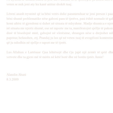
veten se nuk jeni aty ku kanë arritur shokët tuaj.
Lëreni anash trysninë që ia bëni vetës duke paramenduar se jeni person i paa
bëni shumë problematike nëse gaboni para të tjerëve, pasi është normale të g
kemi aftësi të gjendemi si duhet në situata të ndryshme. Madje shumica e nje
në situata me njerëz shumë, ose në raporte me ta, manifestojnë sjellje të pakon
dinë të bisedojnë mirë, gabojnë në vlerësime, shtangen nëse u drejtohet nd
papritur, befasohen, etj. Prandaj ju lus që në veten tuaj të zvogëloni komenti
që ju ndodhin në sjellje e raport me të tjerët.
Lus Allahun e Lartësuar t'jua lehtësojë dhe t'ju japë një zemër të qetë dhe
vetvete dhe ta gjeni më të mirën në këtë botë dhe në botën tjetër. Amin!
Alaudin Abazi
8.3.2009