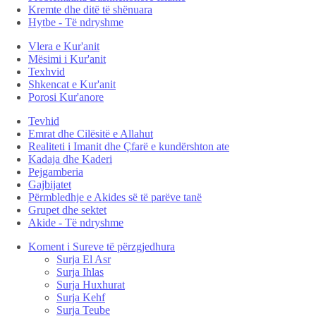
Kremte dhe ditë të shënuara
Hytbe - Të ndryshme
Vlera e Kur'anit
Mësimi i Kur'anit
Texhvid
Shkencat e Kur'anit
Porosi Kur'anore
Tevhid
Emrat dhe Cilësitë e Allahut
Realiteti i Imanit dhe Çfarë e kundërshton ate
Kadaja dhe Kaderi
Pejgamberia
Gajbijatet
Përmbledhje e Akides së të parëve tanë
Grupet dhe sektet
Akide - Të ndryshme
Koment i Sureve të përzgjedhura
Surja El Asr
Surja Ihlas
Surja Huxhurat
Surja Kehf
Surja Teube