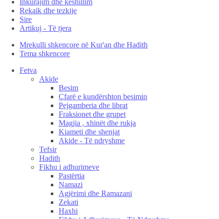
Inkurajim dhe këshillim
Rekaik dhe tezkije
Sire
Artikuj - Të tjera
Mrekulli shkencore në Kur'an dhe Hadith
Tema shkencore
Fetva
Akide
Besim
Çfarë e kundërshton besimin
Pejgamberia dhe librat
Fraksionet dhe grupet
Magjia , xhinët dhe rukja
Kiameti dhe shenjat
Akide - Të ndryshme
Tefsir
Hadith
Fikhu i adhurimeve
Pastërtia
Namazi
Agjërimi dhe Ramazani
Zekati
Haxhi