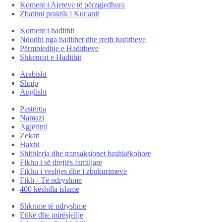
Koment i Ajeteve të përzgjedhura
Zbatimi praktik i Kur'anit
Koment i hadithit
Ndodhi nga hadithet dhe rreth haditheve
Përmbledhje e Haditheve
Shkencat e Hadithit
Arabisht
Shqip
Anglisht
Pastërtia
Namazi
Agjërimi
Zekati
Haxhi
Shitblerja dhe transaksionet bashkëkohore
Fikhu i së drejtës familjare
Fikhu i veshjes dhe i zbukurimeve
Fikh - Të ndryshme
400 këshilla islame
Shkrime të ndryshme
Etikë dhe mirësjellje