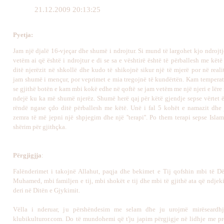
21.12.2009 20:13:25
Pyetja
:
Jam një djalë 16-vjeçar dhe shumë i ndrojtur. Si mund të largohet kjo ndrojtj
vetëm ai që është i ndrojtur e di se sa e vështirë është të përballesh me kët
ditë njerëzit në shkollë dhe kudo të shikojnë sikur një të mjerë por në reali
jam shumë i mençur, por veprimet e mia tregojnë të kundërtën. Kam temperat
se gjithë botën e kam mbi kokë edhe në qoftë se jam vetëm me një njeri e lër
ndejë ku ka më shumë njerëz. Shumë herë qaj për këtë gjendje sepse vërtet 
rëndë ngase çdo ditë përballesh me këtë. Unë i fal 5 kohët e namazit dhe
zemra të më jepni një shpjegim dhe një ''terapi''. Po them terapi sepse Islam
shërim për gjithçka.
Përgjigj
j
a
:
Falënderimet i takojnë Allahut, paqja dhe bekimet e Tij qofshin mbi të Dë
Muhamed, mbi familjen
e tij
,
mbi
shokët
e tij
dhe
mbi
të gjithë ata që ndjeki
deri në Ditën e Gjykimit.
Vëlla i nderuar, ju përshëndesim me selam dhe ju urojmë mirëseardh
klubikulturor.com. Do të mundohemi që t'ju japim përgjigje në lidhje me pr