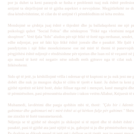
por ju duhet ta keni parasysh se fusha e problemit tuaj nuk është profesion
arrijmë ta shtjellojmë në të gjitha aspektet e nevojshme. Megjithëkëtë ne do
disa këndvështrime, të cilat do të arrijmë t'i përmbledhim në këta rreshta.
Mendojmë se çështja juaj është e thjeshtë dhe ju ballafaqoheni me një 
psikologji quhet "Social Fobia" dhe nënkupton "Frikë nga vlerësimi negat
shoqërore". Vetë fjala "fobi" aludon për një frikë të fortë nga rrethanat, sendet
edhe ndjenjat, por në fakt kjo frikë është joreale dhe e pasaktë. Me fjalë t
parafytyrim i një frike mosekzistuese ose më mirë të themi të panevojs
përgjithësi është ndjenjë e rëndësishme për njeriun dhe luan rol të veçantë në je
ajo mund të ketë rol negativ nëse ndodh rreth gjërave nga të cilat nuk
frikësohemi.
Sido që të jetë, ju këshillojmë vëlla i nderuar që të kuptoni se ju nuk jeni me p
dobët dhe nuk ju mungon diçka të cilën të tjerët e kanë. Ju duhet ta keni p
gjithë njerëzit në këtë botë, duke filluar nga më i mençuri, kanë mangësi dh
të përmirësohen, pasi përsosmëria absolute i takon vetëm Allahut, Krijuesit të 
Muhamedi, lavdërimi dhe paqja qofshin mbi të, thotë:
"Çdo bir i Ademit 
gabimtar dhe gabimtari më i mirë është ai që kërkon falje për gabimet."
Shën
me zinxhir të fortë transmetuesish.
Ndjenja se të gjithë në shoqëri ju shikojnë si të mjerë dhe të dobët është 
pasaktë, pasi të gjithë ata janë njëjtë si ju, gabojnë si ju dhe përmirësohen nga t
Pa dyshim se dikush mund të jetë më i dalluar se të tjerët, por ju assesi mos 