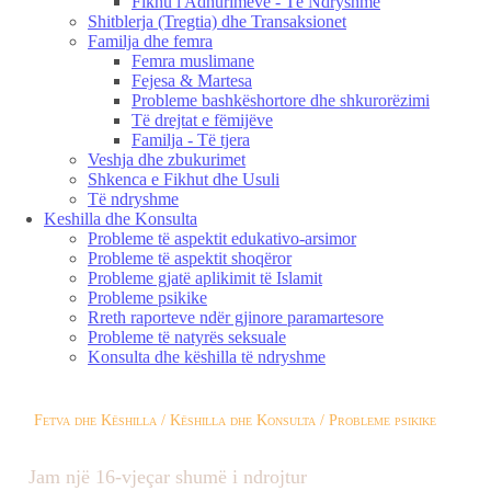
Fikhu i Adhurimeve - Të Ndryshme
Shitblerja (Tregtia) dhe Transaksionet
Familja dhe femra
Femra muslimane
Fejesa & Martesa
Probleme bashkëshortore dhe shkurorëzimi
Të drejtat e fëmijëve
Familja - Të tjera
Veshja dhe zbukurimet
Shkenca e Fikhut dhe Usuli
Të ndryshme
Keshilla dhe Konsulta
Probleme të aspektit edukativo-arsimor
Probleme të aspektit shoqëror
Probleme gjatë aplikimit të Islamit
Probleme psikike
Rreth raporteve ndër gjinore paramartesore
Probleme të natyrës seksuale
Konsulta dhe këshilla të ndryshme
Fetva dhe Këshilla / Këshilla dhe Konsulta / Probleme psikike
Jam një 16-vjeçar shumë i ndrojtur