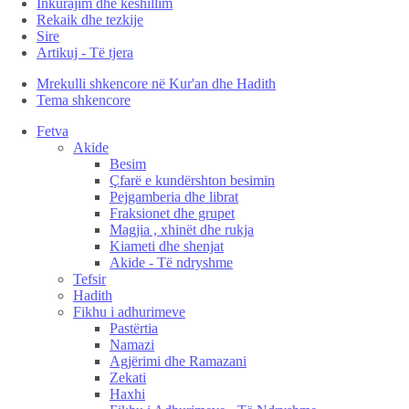
Inkurajim dhe këshillim
Rekaik dhe tezkije
Sire
Artikuj - Të tjera
Mrekulli shkencore në Kur'an dhe Hadith
Tema shkencore
Fetva
Akide
Besim
Çfarë e kundërshton besimin
Pejgamberia dhe librat
Fraksionet dhe grupet
Magjia , xhinët dhe rukja
Kiameti dhe shenjat
Akide - Të ndryshme
Tefsir
Hadith
Fikhu i adhurimeve
Pastërtia
Namazi
Agjërimi dhe Ramazani
Zekati
Haxhi