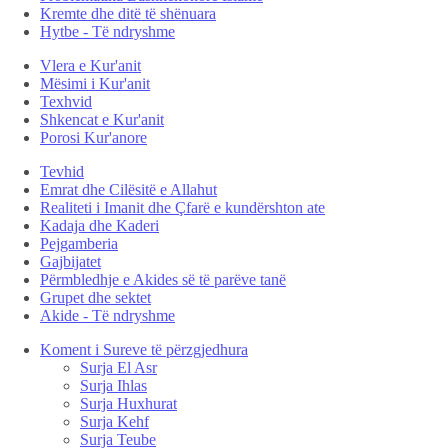
Kremte dhe ditë të shënuara
Hytbe - Të ndryshme
Vlera e Kur'anit
Mësimi i Kur'anit
Texhvid
Shkencat e Kur'anit
Porosi Kur'anore
Tevhid
Emrat dhe Cilësitë e Allahut
Realiteti i Imanit dhe Çfarë e kundërshton ate
Kadaja dhe Kaderi
Pejgamberia
Gajbijatet
Përmbledhje e Akides së të parëve tanë
Grupet dhe sektet
Akide - Të ndryshme
Koment i Sureve të përzgjedhura
Surja El Asr
Surja Ihlas
Surja Huxhurat
Surja Kehf
Surja Teube