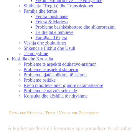
Fikhu i Adhurimeve - Të Ndryshme
Shitblerja (Tregtia) dhe Transaksionet
Familja dhe femra
Femra muslimane
Fejesa & Martesa
Probleme bashkëshortore dhe shkurorëzimi
Të drejtat e fëmijëve
Familja - Të tjera
Veshja dhe zbukurimet
Shkenca e Fikhut dhe Usuli
Të ndryshme
Keshilla dhe Konsulta
Probleme të aspektit edukativo-arsimor
Probleme të aspektit shoqëror
Probleme gjatë aplikimit të Islamit
Probleme psikike
Rreth raporteve ndër gjinore paramartesore
Probleme të natyrës seksuale
Konsulta dhe këshilla të ndryshme
Fetva dhe Këshilla / Fetva / Veshja dhe Zbukurimet
A lejohet përdorimi i kremrave apo pomadave të ndryshm