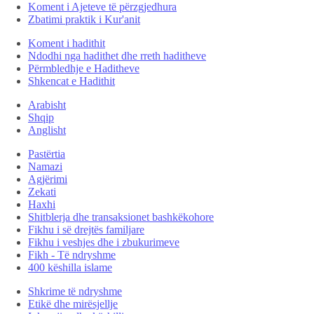
Koment i Ajeteve të përzgjedhura
Zbatimi praktik i Kur'anit
Koment i hadithit
Ndodhi nga hadithet dhe rreth haditheve
Përmbledhje e Haditheve
Shkencat e Hadithit
Arabisht
Shqip
Anglisht
Pastërtia
Namazi
Agjërimi
Zekati
Haxhi
Shitblerja dhe transaksionet bashkëkohore
Fikhu i së drejtës familjare
Fikhu i veshjes dhe i zbukurimeve
Fikh - Të ndryshme
400 këshilla islame
Shkrime të ndryshme
Etikë dhe mirësjellje