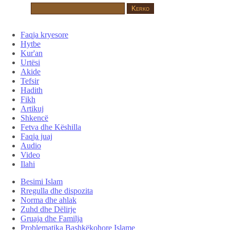
Faqja kryesore
Hytbe
Kur'an
Urtësi
Akide
Tefsir
Hadith
Fikh
Artikuj
Shkencë
Fetva dhe Këshilla
Faqja juaj
Audio
Video
Ilahi
Besimi Islam
Rregulla dhe dispozita
Norma dhe ahlak
Zuhd dhe Dëlirje
Gruaja dhe Familja
Problematika Bashkëkohore Islame