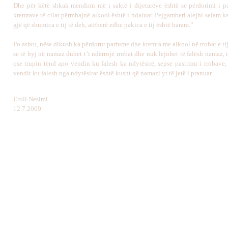
Dhe për këtë shkak mendimi më i saktë i dijetarëve është se përdorimi i 
kremrave të cilat përmbajnë alkool është i ndaluar. Pejgamberi alejhi selam 
gjë që shumica e tij të deh, atëherë edhe pakica e tij është haram.”
Po ashtu, nëse dikush ka përdorur parfume dhe kremra me alkool në rrobat e tij
se të hyj në namaz duhet t’i ndërrojë rrobat dhe nuk lejohet të falësh namaz, 
ose trupin tënd apo vendin ku falesh ka ndytësirë, sepse pastrimi i rrobave, 
vendit ku falesh nga ndytësirat është kusht që namazi yt të jetë i pranuar.
Eroll Nesimi
12.7.2009