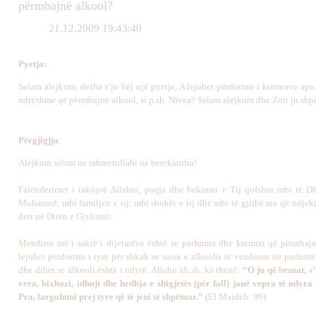
përmbajnë alkool?
21.12.2009 19:43:40
Pyetja
:
Selam alejkum, desha t’ju bëj një pyetje, A lejohet përdorimi i kremrave ap
ndryshme që përmbajnë alkool, si p.sh. Nivea? Selam alejkum dhe Zoti ju shpë
Përgjigj
j
a
:
Alejkum selam ue rahmetullahi ue berekatuhu!
Falënderimet i takojnë Allahut, paqja dhe bekimet e Tij qofshin mbi të Dë
Muhamed, mbi familjen e tij, mbi shokët e tij dhe mbi të gjithë ata që ndjeki
deri në Ditën e Gjykimit.
Mendimi më i saktë i dijetarëve është se parfumet dhe kremrat që përmbaj
lejohet përdorimi i tyre për shkak se sasia e alkoolit të vendosur në parfum
dhe dihet se alkooli është i ndyrë. Allahu xh.sh. ka thënë:
“O ju që besuat, s
vera, bixhozi, idhujt dhe hedhja e shigjetës (për fall) janë vepra të ndyra 
Pra, largohuni prej tyre që të jeni të shpëtuar.”
(El Maideh: 90)