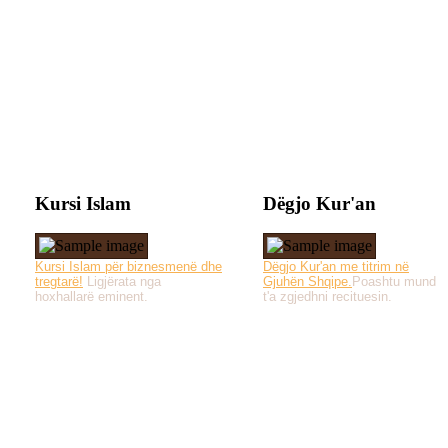
Kursi Islam
Dëgjo Kur'an
Kursi Islam për biznesmenë dhe
Dëgjo Kur'an me titrim në
tregtarë!
Ligjërata nga
Gjuhën Shqipe.
Poashtu mund
hoxhallarë eminent.
t'a zgjedhni recituesin.
Të gjitha drejtat e 