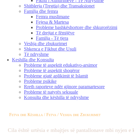
Fikhu i Adhurimeve - Të Ndryshme
Shitblerja (Tregtia) dhe Transaksionet
Familja dhe femra
Femra muslimane
Fejesa & Martesa
Probleme bashkëshortore dhe shkurorëzimi
Të drejtat e fëmijëve
Familja - Të tjera
Veshja dhe zbukurimet
Shkenca e Fikhut dhe Usuli
Të ndryshme
Keshilla dhe Konsulta
Probleme të aspektit edukativo-arsimor
Probleme të aspektit shoqëror
Probleme gjatë aplikimit të Islamit
Probleme psikike
Rreth raporteve ndër gjinore paramartesore
Probleme të natyrës seksuale
Konsulta dhe këshilla të ndryshme
Fetva dhe Këshilla / Fetva / Veshja dhe Zbukurimet
Cila është urtësia e mbajtjes së pantallonave mbi nyjen e