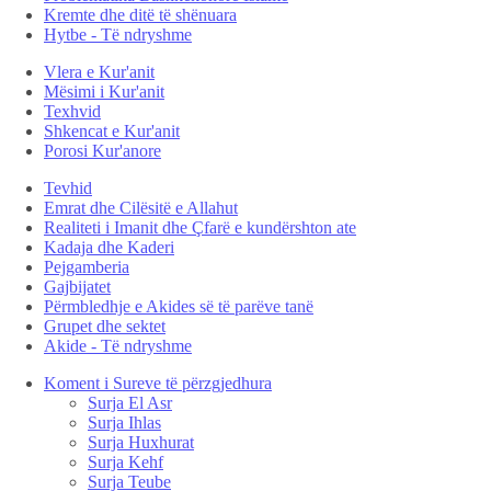
Kremte dhe ditë të shënuara
Hytbe - Të ndryshme
Vlera e Kur'anit
Mësimi i Kur'anit
Texhvid
Shkencat e Kur'anit
Porosi Kur'anore
Tevhid
Emrat dhe Cilësitë e Allahut
Realiteti i Imanit dhe Çfarë e kundërshton ate
Kadaja dhe Kaderi
Pejgamberia
Gajbijatet
Përmbledhje e Akides së të parëve tanë
Grupet dhe sektet
Akide - Të ndryshme
Koment i Sureve të përzgjedhura
Surja El Asr
Surja Ihlas
Surja Huxhurat
Surja Kehf
Surja Teube