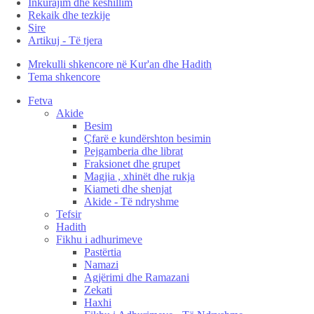
Inkurajim dhe këshillim
Rekaik dhe tezkije
Sire
Artikuj - Të tjera
Mrekulli shkencore në Kur'an dhe Hadith
Tema shkencore
Fetva
Akide
Besim
Çfarë e kundërshton besimin
Pejgamberia dhe librat
Fraksionet dhe grupet
Magjia , xhinët dhe rukja
Kiameti dhe shenjat
Akide - Të ndryshme
Tefsir
Hadith
Fikhu i adhurimeve
Pastërtia
Namazi
Agjërimi dhe Ramazani
Zekati
Haxhi