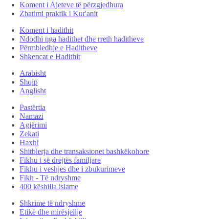
Koment i Ajeteve të përzgjedhura
Zbatimi praktik i Kur'anit
Koment i hadithit
Ndodhi nga hadithet dhe rreth haditheve
Përmbledhje e Haditheve
Shkencat e Hadithit
Arabisht
Shqip
Anglisht
Pastërtia
Namazi
Agjërimi
Zekati
Haxhi
Shitblerja dhe transaksionet bashkëkohore
Fikhu i së drejtës familjare
Fikhu i veshjes dhe i zbukurimeve
Fikh - Të ndryshme
400 këshilla islame
Shkrime të ndryshme
Etikë dhe mirësjellje