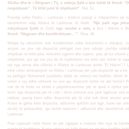
Allahu dhe te i Dërguari i Tij, e vetmja fjalë e tyre është të thonë: 
respektuam”. Të tillët janë të shpëtuarit”.
Nur, 51.
Prandaj edhe Allahu i Lartësuar i kritikon popujt e mëparshëm që k
nënshtrimin ndaj Allahut të Lartësuar. Ai thotë:
“Një palë nga jehu
ndryshojnë fjalët
(e Zotit)
nga vendet e veta, e
(kur i thërret ti 
thonë: ‘Dëgjuam dhe kundërshtuam...’”.
Nisa, 46.
Mirëpo ky nënshtrim nuk kundërshton edhe hulumtimin e shkakut, mo
arsyes se pse një dispozitë përligjet ose pse ndonjë çështje ndalo
shtjelluar në këtë pikë, kërkohet zgjerim dhe sqarim, pasi që ka shumë ç
shtjellohet, por ajo me çka do të mjaftohemi me këtë rast është të sqa
një nga emrat dhe cilësitë e Allahut të Lartësuar është “El Hakim”-“I 
këtë cilësi nënkuptojmë se Allahu i Lartësuar për çdo dispozitë që e ka 
ka përligjur Muhamedi (salallahu alejhi ue selem) me hadithe, duhet të
veten e saj edhe urtësinë se pse ajo dispozitë është në atë formë? Por
nuk do të thotë se është e patjetërsueshme për të qenë e njohur për
kemi nga dispozitat për të cilat i dimë urtësinë pse janë ligjësuar ose 
ndaluar, pastaj kemi edhe dispozitat për të cilat nuk dimë arsyen pse
Kurse të gjitha këto dispozita, adhurime qofshin ose ligje, kanë një urt
(el-ile) të përbashkët, ajo është realizimi i adhurimit dhe nënshtrimit nd
Lartësuar.
Pasi sqaruam këtë themi se për zgjatjen e rrobave nën nyje të këmb
numër të haditheve. Kurse urtësia në këtë themi se në disa hadithe ësh