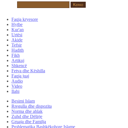
Faqja kryesore
Hytbe
Kur'an
Urtësi
Akide
Tefsir
Hadith
Fikh
Artikuj
Shkencë
Fetva dhe Këshilla
Faqja juaj
Audio
Video
Ilahi
Besimi Islam
Rregulla dhe dispozita
Norma dhe ahlak
Zuhd dhe Dëlirje
Gruaja dhe Familja
Problematika Bashkëkohore Islame