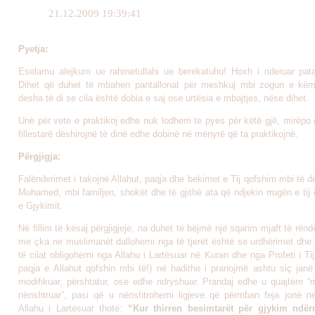
21.12.2009 19:39:41
Pyetja:
Eselamu alejkum ue rahmetullahi ue berekatuhu! Hoxh i nderuar pata
Dihet që duhet të mbahen pantallonat për meshkuj mbi zogun e këm
desha të di se cila është dobia e saj ose urtësia e mbajtjes, nëse dihet.
Unë për vete e praktikoj edhe nuk lodhem te pyes për këtë gjë, mirëpo 
fillestarë dëshirojnë të dinë edhe dobinë në mënyrë që ta praktikojnë.
Përgjigja:
Falënderimet i takojnë Allahut, paqja dhe bekimet e Tij qofshim mbi të dë
Muhamed, mbi familjen, shokët dhe të gjithë ata që ndjekin rrugën e tij 
e Gjykimit.
Në fillim të kësaj përgjigjeje, na duhet të bëjmë një sqarim mjaft të rën
me çka ne muslimanët dallohemi nga të tjerët është se urdhërimet dhe
të cilat obligohemi nga Allahu i Lartësuar në Kuran dhe nga Profeti i Ti
paqja e Allahut qofshin mbi të!) në hadithe i pranojmë ashtu siç jan
modifikuar, përshtatur, ose edhe ndryshuar. Prandaj edhe u quajtëm “m
nënshtruar”, pasi që u nënshtrohemi ligjeve që përmban feja jonë në 
Allahu i Lartësuar thotë:
“Kur thirren besimtarët për gjykim ndërm