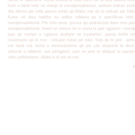
kush e bënë këtë në shenjë të mendjemadhësisë, atëherë mëkati ësh
dhe dënimi për këtë person është që Allahu nuk do ta shikojë atë Ditën
Kurse në disa hadithe ka ardhur ndalesa pa e specifikuar kët
mendjemadhësinë. Për këto raste, pra kur ajo praktikohet duke mos pasu
mendjemadhësinë, themi se urtësia në to mund të jetë ngjasimi i mend
pasi që veshjet e zgjatura aludojnë në kryelartësi. pastaj është m
muslimanin që të mos i shkojnë rrobat për toke. Sido që të jetë, asht
më herët nuk është e domosdoshme që për çdo dispozitë të dimë
urtësinë e ndalimit, ose përligjësin, pasi ne jemi të obliguar të paso
cilën urdhërohemi. Allahu e di më së miri.
A