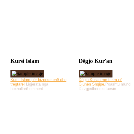
Kursi Islam
Dëgjo Kur'an
Kursi Islam për biznesmenë dhe
Dëgjo Kur'an me titrim në
tregtarë!
Ligjërata nga
Gjuhën Shqipe.
Poashtu mund
hoxhallarë eminent.
t'a zgjedhni recituesin.
Të gjitha drejtat e 