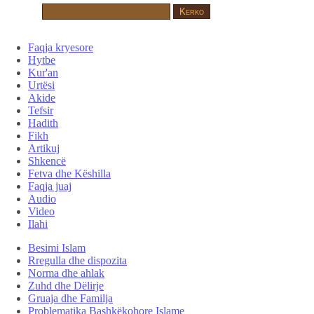
Faqja kryesore
Hytbe
Kur'an
Urtësi
Akide
Tefsir
Hadith
Fikh
Artikuj
Shkencë
Fetva dhe Këshilla
Faqja juaj
Audio
Video
Ilahi
Besimi Islam
Rregulla dhe dispozita
Norma dhe ahlak
Zuhd dhe Dëlirje
Gruaja dhe Familja
Problematika Bashkëkohore Islame