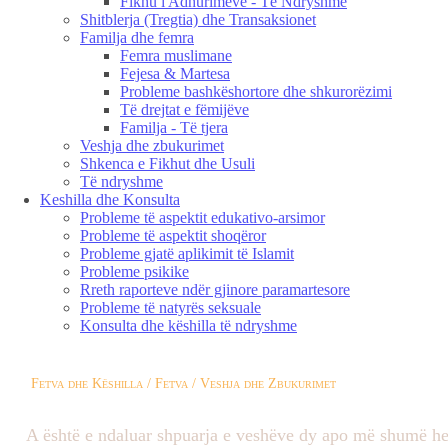
Fikhu i Adhurimeve - Të Ndryshme
Shitblerja (Tregtia) dhe Transaksionet
Familja dhe femra
Femra muslimane
Fejesa & Martesa
Probleme bashkëshortore dhe shkurorëzimi
Të drejtat e fëmijëve
Familja - Të tjera
Veshja dhe zbukurimet
Shkenca e Fikhut dhe Usuli
Të ndryshme
Keshilla dhe Konsulta
Probleme të aspektit edukativo-arsimor
Probleme të aspektit shoqëror
Probleme gjatë aplikimit të Islamit
Probleme psikike
Rreth raporteve ndër gjinore paramartesore
Probleme të natyrës seksuale
Konsulta dhe këshilla të ndryshme
Fetva dhe Këshilla / Fetva / Veshja dhe Zbukurimet
A është e ndaluar shpuarja e veshëve dy apo më shumë he