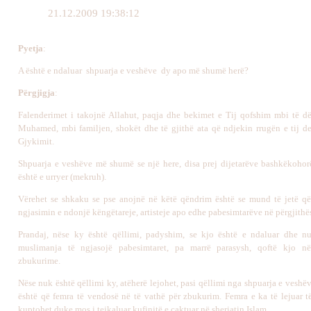
21.12.2009 19:38:12
Pyetja
:
A është e ndaluar shpuarja e veshëve dy apo më shumë herë?
Përgjigja
:
Falenderimet i takojnë Allahut, paqja dhe bekimet e Tij qofshim mbi të dë
Muhamed, mbi familjen, shokët dhe të gjithë ata që ndjekin rrugën e tij de
Gjykimit.
Shpuarja e veshëve më shumë se një here, disa prej dijetarëve bashkëkohor
është e urryer (mekruh).
Vërehet se shkaku se pse anojnë në këtë qëndrim është se mund të jetë që
ngjasimin e ndonjë këngëtareje, artisteje apo edhe pabesimtarëve në përgjithës
Prandaj, nëse ky është qëllimi, padyshim, se kjo është e ndaluar dhe n
muslimanja të ngjasojë pabesimtaret, pa marrë parasysh, qoftë kjo n
zbukurime.
Nëse nuk është qëllimi ky, atëherë lejohet, pasi qëllimi nga shpuarja e veshëv
është që femra të vendosë në të vathë për zbukurim. Femra e ka të lejuar t
kuptohet duke mos i tejkaluar kufinjtë e caktuar në sheriatin Islam.