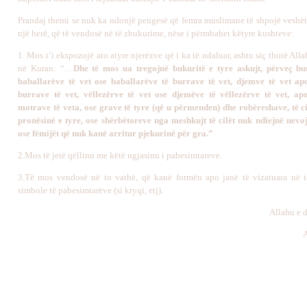
Prandaj themi se nuk ka ndonjë pengesë që femra muslimane të shpojë veshë
një herë, që të vendosë në të zbukurime, nëse i përmbahet këtyre kushteve:
1. Mos t’i ekspozojë ato atyre njerëzve që i ka të ndaluar, ashtu siç thotë Alla
në Kuran: “…
Dhe të mos ua tregojnë bukuritë e tyre askujt, përveç bu
baballarëve të vet ose baballarëve të burrave të vet, djemve të vet ap
burrave të vet, vëllezërve të vet ose djemëve të vëllezërve të vet, ap
motrave të veta, ose grave të tyre (që u përmenden) dhe robëreshave, të ci
pronësinë e tyre, ose shërbëtoreve nga meshkujt të cilët nuk ndiejnë nevo
ose fëmijët që nuk kanë arritur pjekurinë për gra.”
2.Mos të jetë qëllimi me këtë ngjasimi i pabesimtareve.
3.Të mos vendosë në to vathë, që kanë formën apo janë të vizatuara në 
simbole të pabesimtarëve (si kryqi, etj).
Allahu e 
A