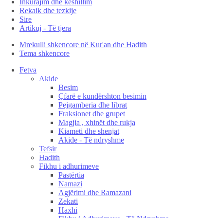
Inkurajim dhe këshillim
Rekaik dhe tezkije
Sire
Artikuj - Të tjera
Mrekulli shkencore në Kur'an dhe Hadith
Tema shkencore
Fetva
Akide
Besim
Çfarë e kundërshton besimin
Pejgamberia dhe librat
Fraksionet dhe grupet
Magjia , xhinët dhe rukja
Kiameti dhe shenjat
Akide - Të ndryshme
Tefsir
Hadith
Fikhu i adhurimeve
Pastërtia
Namazi
Agjërimi dhe Ramazani
Zekati
Haxhi