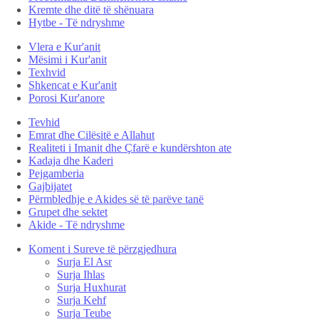
Kremte dhe ditë të shënuara
Hytbe - Të ndryshme
Vlera e Kur'anit
Mësimi i Kur'anit
Texhvid
Shkencat e Kur'anit
Porosi Kur'anore
Tevhid
Emrat dhe Cilësitë e Allahut
Realiteti i Imanit dhe Çfarë e kundërshton ate
Kadaja dhe Kaderi
Pejgamberia
Gajbijatet
Përmbledhje e Akides së të parëve tanë
Grupet dhe sektet
Akide - Të ndryshme
Koment i Sureve të përzgjedhura
Surja El Asr
Surja Ihlas
Surja Huxhurat
Surja Kehf
Surja Teube