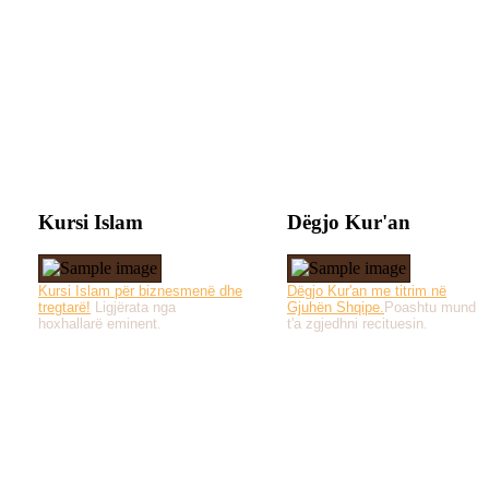
Kursi Islam
Dëgjo Kur'an
Kursi Islam për biznesmenë dhe
Dëgjo Kur'an me titrim në
tregtarë!
Ligjërata nga
Gjuhën Shqipe.
Poashtu mund
hoxhallarë eminent.
t'a zgjedhni recituesin.
Të gjitha drejtat e 