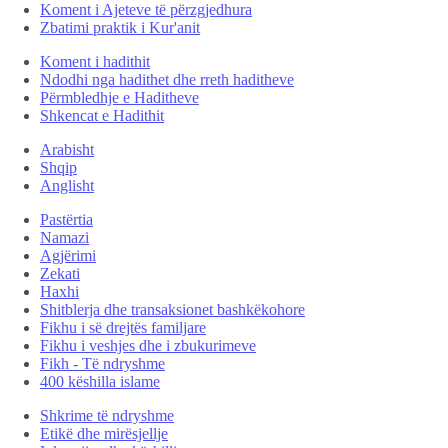
Koment i Ajeteve të përzgjedhura
Zbatimi praktik i Kur'anit
Koment i hadithit
Ndodhi nga hadithet dhe rreth haditheve
Përmbledhje e Haditheve
Shkencat e Hadithit
Arabisht
Shqip
Anglisht
Pastërtia
Namazi
Agjërimi
Zekati
Haxhi
Shitblerja dhe transaksionet bashkëkohore
Fikhu i së drejtës familjare
Fikhu i veshjes dhe i zbukurimeve
Fikh - Të ndryshme
400 këshilla islame
Shkrime të ndryshme
Etikë dhe mirësjellje