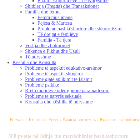
Fikhu i Adhurimeve - Të Ndryshme
Shitblerja (Tregtia) dhe Transaksionet
Familja dhe femra
Femra muslimane
Fejesa & Martesa
Probleme bashkëshortore dhe shkurorëzimi
Të drejtat e fëmijëve
Familja - Të tjera
Veshja dhe zbukurimet
Shkenca e Fikhut dhe Usuli
Të ndryshme
Keshilla dhe Konsulta
Probleme të aspektit edukativo-arsimor
Probleme të aspektit shoqëror
Probleme gjatë aplikimit të Islamit
Probleme psikike
Rreth raporteve ndër gjinore paramartesore
Probleme të natyrës seksuale
Konsulta dhe këshilla të ndryshme
Fetva dhe Këshilla / Fetva / Familja dhe femra / Probleme bashkëshor
Një pyetje në lidhje me marrëdhëniet bashkëshortore