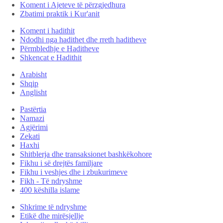
Koment i Ajeteve të përzgjedhura
Zbatimi praktik i Kur'anit
Koment i hadithit
Ndodhi nga hadithet dhe rreth haditheve
Përmbledhje e Haditheve
Shkencat e Hadithit
Arabisht
Shqip
Anglisht
Pastërtia
Namazi
Agjërimi
Zekati
Haxhi
Shitblerja dhe transaksionet bashkëkohore
Fikhu i së drejtës familjare
Fikhu i veshjes dhe i zbukurimeve
Fikh - Të ndryshme
400 këshilla islame
Shkrime të ndryshme
Etikë dhe mirësjellje