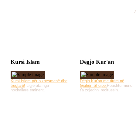
A
Kursi Islam
Dëgjo Kur'an
Kursi Islam për biznesmenë dhe
Dëgjo Kur'an me titrim në
tregtarë!
Ligjërata nga
Gjuhën Shqipe.
Poashtu mund
hoxhallarë eminent.
t'a zgjedhni recituesin.
Të gjitha drejtat e 