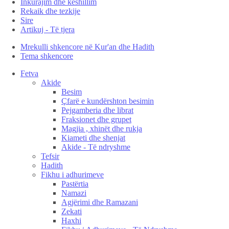
Inkurajim dhe këshillim
Rekaik dhe tezkije
Sire
Artikuj - Të tjera
Mrekulli shkencore në Kur'an dhe Hadith
Tema shkencore
Fetva
Akide
Besim
Çfarë e kundërshton besimin
Pejgamberia dhe librat
Fraksionet dhe grupet
Magjia , xhinët dhe rukja
Kiameti dhe shenjat
Akide - Të ndryshme
Tefsir
Hadith
Fikhu i adhurimeve
Pastërtia
Namazi
Agjërimi dhe Ramazani
Zekati
Haxhi