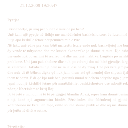
21.12.2009 19:30:47
Pyetja
:
Përshëndetje, ju uroj për punën e mirë që po bëni!
Unë kam një pyetje në lidhje me marrëdhëniet bashkëshortore. Ju lutem më
lutje apo këshillë fetare për përmirësimin e tyre.
Në fakt, unë edhe pse kam bërë martesën fetare ende nuk bashkëjetoj me bur
dy vende të ndryshme dhe me kushte ekonomike jo shumë të mira. Kjo ësht
pse ende nuk po arrijmë të realizojmë dhe martesën faktike. Largësia po na s
probleme. Unë jam pak xheloze dhe nuk po e duroj dot më këtë gjendje, lar
se katër vite. Takohemi një herë në muaj ose në dy muaj. Unë për vete jam p
dhe nuk di të bëhem diçka që nuk jam, them atë që mendoj dhe shpesh fjal
them të parën. E di që kjo nuk bën, por nuk mund të bëhem ndryshe nga ç’jam
jepni ndonjë këshillë fetare për marrëdhëniet bashkëshortore ose ndonjë r
ndonjë libër islam të këtij lloji.
Po të jetë e mundur në të të përgjigjet Alaudin Abazi, sepse kam shumë besim
e tij, kanë një argumentim bindës. Përshëndes dhe falënderoj të gjithë
kontribuoni në këtë ueb
faqe, është shumë shumë praktike dhe aq më shum
për jetën në ditët e sotme.
Përgjigj
j
a
: