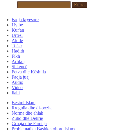
Faqja kryesore
Hytbe
Kur'an
Urtësi
Akide
Tefsir
Hadith
Fikh
Artikuj
Shkencë
Fetva dhe Këshilla
Faqja juaj
Audio
Video
Ilahi
Besimi Islam
Rregulla dhe dispozita
Norma dhe ahlak
Zuhd dhe Dëlirje
Gruaja dhe Familja
Problematika Bashkëkohore Islame