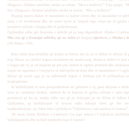
Dërguari i Allahut salallahu alejhi ue selem:
“Mos u hidhëro!”
I tha prapë: “M
tha i Dërguari i Allahut salallahu alejhi ue selem:
“Mos u hidhëro!”
Prandaj njeriu duhet të mundohet ta kalisë veten dhe të mundohet të përfit
mira e të lavdëruara dhe në anën tjetër të largojë nga vetja me të gjitha
posedon cilësitë e këqija dhe të padëshiruara.
Gjithashtu edhe për frenimin e mllefit që ju kap shpeshherë, Allahu i Lartës
Dhe ata që e frenojnë mllefin, që ua falin
(të keqen)
njerëzve, e Allahu i d
(Ali Imran, 134)
Këto ishin disa këshilla që kishin të bënin me ju, se si duhet të silleni së
tuaj. Kurse sa i përket hapave konkretë me burrin tuaj, themi se duhet të jeni 
e hapur me të, jo në kuptim që për çdo imtësi të ngrini problem dhe diskutim,
hapur në sqarimin e vërejtjeve të ndërsjella që keni dhe të mundoheni t’i zgj
filluar që secili nga ju ta ndërmarrë hapin e kërkuar për të përfunduar 
keqkuptimet.
Ju këshillojmë të mos përqendroheni në gabimet e tij, pasi shejtani e dësh
nëse ju vazhdoni kështu, atëherë do të harroni të gjitha cilësitë e mira (q
posedon) që ka ai, madje edhe ato që ju tërhoqën ju në fillim të lidhni 
Gjithashtu, ju këshillojmë të lexoni edhe ndonjë libër që flet rre
bashkëshortore, siç është libri i përkthyer “Fshehtësia e një martese të lumtur”.
Në fund, lusim Allahun e Lartësuar t’ju japë sukses t’i tejkaloni probleme
ballafaqoheni dhe ta bëjë martesën tuaj të lumtur!