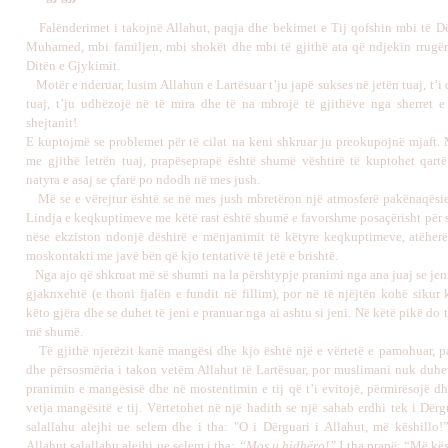
Falënderimet
i takojnë Allahut, paqja dhe bekimet e Tij qofshin mbi të Dë
Muhamed, mbi familjen, mbi shokët dhe mbi të gjithë ata që ndjekin rrugën 
Ditën e Gjykimit.
Motër e nderuar, lusim Allahun e Lartësuar t’ju japë sukses në jetën tuaj, t’i 
tuaj, t’ju udhëzojë në të mira dhe të na mbrojë të gjithëve nga sherret e
shejtanit!
E kuptojmë se problemet për të cilat na keni shkruar ju preokupojnë mjaft. 
me gjithë letrën tuaj, prapëseprapë është shumë vështirë të kuptohet qartë 
natyra e asaj se çfarë po ndodh në mes jush.
Më se e vërejtur është se në mes jush mbretëron një atmosferë pakënaqësie 
Lindja e keqkuptimeve me këtë rast është shumë e favorshme posaçërisht për 
nëse ekziston ndonjë dëshirë e mënjanimit të këtyre keqkuptimeve, atëherë
moskontakti me javë bën që kjo tentativë të jetë e brishtë.
Nga ajo që shkruat më së shumti na la përshtypje pranimi nga ana juaj se jen
gjaknxehtë (e thoni fjalën e fundit në fillim), por në të njëjtën kohë sikur
këto gjëra dhe se duhet të jeni e pranuar nga ai ashtu si jeni. Në këtë pikë do
më shumë.
Të gjithë njerëzit kanë mangësi dhe kjo është një e vërtetë e pamohuar, pa
dhe përsosmëria i takon vetëm Allahut të Lartësuar, por muslimani nuk duhet
pranimin e mangësisë dhe në mostentimin e tij që t’i evitojë, përmirësojë dh
vetja mangësitë e tij. Vërtetohet në një hadith se një sahab erdhi tek i Dërg
salallahu alejhi ue selem dhe i tha: "O i Dërguari i Allahut, më këshillo!”
Allahut salallahu alejhi ue selem i tha:
“Mos u hidhëro!”
I tha prapë: “Më kësh