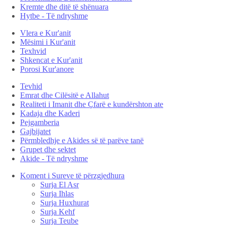
Kremte dhe ditë të shënuara
Hytbe - Të ndryshme
Vlera e Kur'anit
Mësimi i Kur'anit
Texhvid
Shkencat e Kur'anit
Porosi Kur'anore
Tevhid
Emrat dhe Cilësitë e Allahut
Realiteti i Imanit dhe Çfarë e kundërshton ate
Kadaja dhe Kaderi
Pejgamberia
Gajbijatet
Përmbledhje e Akides së të parëve tanë
Grupet dhe sektet
Akide - Të ndryshme
Koment i Sureve të përzgjedhura
Surja El Asr
Surja Ihlas
Surja Huxhurat
Surja Kehf
Surja Teube