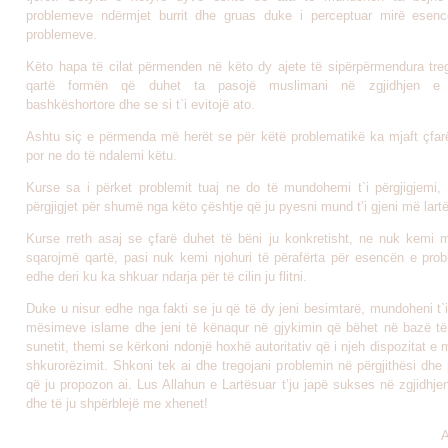
problemeve ndërmjet burrit dhe gruas duke i perceptuar mirë esen
problemeve.
Këto hapa të cilat përmenden në këto dy ajete të sipërpërmendura tr
qartë formën që duhet ta pasojë muslimani në zgjidhjen e 
bashkëshortore dhe se si t`i evitojë ato.
Ashtu siç e përmenda më herët se për këtë problematikë ka mjaft çfarë
por ne do të ndalemi këtu.
Kurse sa i përket problemit tuaj ne do të mundohemi t`i përgjigjemi, p
përgjigjet për shumë nga këto çështje që ju pyesni mund t’i gjeni më lartë
Kurse rreth asaj se çfarë duhet të bëni ju konkretisht, ne nuk kemi 
sqarojmë qartë, pasi nuk kemi njohuri të përafërta për esencën e probl
edhe deri ku ka shkuar ndarja për të cilin ju flitni.
Duke u nisur edhe nga fakti se ju që të dy jeni besimtarë, mundoheni t
mësimeve islame dhe jeni të kënaqur në gjykimin që bëhet në bazë të
sunetit, themi se kërkoni ndonjë hoxhë autoritativ që i njeh dispozitat e
shkurorëzimit. Shkoni tek ai dhe tregojani problemin në përgjithësi dhe 
që ju propozon ai. Lus Allahun e Lartësuar t’ju japë sukses në zgjidhje
dhe të ju shpërblejë me xhenet!
A