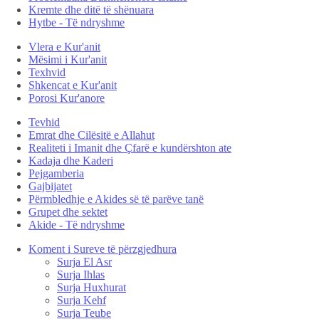
Kremte dhe ditë të shënuara
Hytbe - Të ndryshme
Vlera e Kur'anit
Mësimi i Kur'anit
Texhvid
Shkencat e Kur'anit
Porosi Kur'anore
Tevhid
Emrat dhe Cilësitë e Allahut
Realiteti i Imanit dhe Çfarë e kundërshton ate
Kadaja dhe Kaderi
Pejgamberia
Gajbijatet
Përmbledhje e Akides së të parëve tanë
Grupet dhe sektet
Akide - Të ndryshme
Koment i Sureve të përzgjedhura
Surja El Asr
Surja Ihlas
Surja Huxhurat
Surja Kehf
Surja Teube