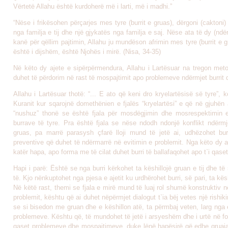
Vërtetë Allahu është kurdoherë më i larti, më i madhi.”
“Nëse i frikësohen përçarjes mes tyre (burrit e gruas), dërgoni (caktoni)
nga familja e tij dhe një gjykatës nga familja e saj. Nëse ata të dy (ndë
kanë për qëllim pajtimin, Allahu ju mundëson afrimin mes tyre (burrit e g
është i dijshëm, është Njohës i mirë. (Nisa, 34-35)
Në këto dy ajete e sipërpërmendura, Allahu i Lartësuar na tregon meto
duhet të përdorim në rast të mospajtimit apo problemeve ndërmjet burrit 
Allahu i Lartësuar thotë: “... E ato që keni dro kryelartësisë së tyre”, 
Kuranit kur sqarojnë domethënien e fjalës “kryelartësi” e që në gjuhën
“nushuz” thonë se është fjala për mosdëgjimin dhe mosrespektimin 
burrave të tyre. Pra është fjala se nëse ndodh ndonjë konflikt ndërmje
gruas, pa marrë parasysh çfarë lloji mund të jetë ai, udhëzohet bur
preventive që duhet të ndërmarrë në evitimin e problemit. Nga këto dy a
katër hapa, apo forma me të cilat duhet burri të ballafaqohet apo t`i qaset
Hapi i parë: Është se nga burri kërkohet ta këshillojë gruan e tij dhe t
të. Kjo nënkuptohet nga pjesa e ajetit ku urdhërohet burri, së pari, ta kësh
Në këtë rast, themi se fjala e mirë mund të luaj rol shumë konstruktiv n
problemit, kështu që ai duhet nëpërmjet dialogut t`ia bëj vetes një rishi
se si bisedon me gruan dhe e këshillon atë, ta përmbaj veten, larg nga 
problemeve. Kështu që, të mundohet të jetë i arsyeshëm dhe i urtë në f
qaset problemeve dhe mospajtimeve, duke lënë hapësirë që edhe gruaja