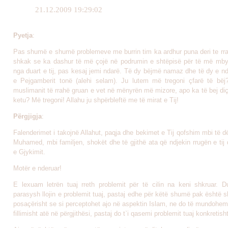
21.12.2009 19:29:02
Pyetja
:
Pas shumë e shumë problemeve me burrin tim ka ardhur puna deri te rra
shkak se ka dashur të më çojë në podrumin e shtëpisë për të më mby
nga duart e tij, pas kesaj jemi ndarë. Të dy bëjmë namaz dhe të dy e n
e Pejgamberit tonë (alehi selam). Ju lutem më tregoni çfarë të bëj?
muslimanit të rrahë gruan e vet në mënyrën më mizore, apo ka të bej di
ketu? Më tregoni! Allahu ju shpërbleftë me të mirat e Tij!
Përgjigja
:
Falenderimet i takojnë Allahut, paqja dhe bekimet e Tij qofshim mbi të dë
Muhamed, mbi familjen, shokët dhe të gjithë ata që ndjekin rrugën e tij 
e Gjykimit.
Motër e nderuar!
E lexuam letrën tuaj rreth problemit për të cilin na keni shkruar. 
parasysh llojin e problemit tuaj, pastaj edhe për këtë shumë pak është s
posaçërisht se si perceptohet ajo në aspektin Islam, ne do të mundohemi
fillimisht atë në përgjithësi, pastaj do t`i qasemi problemit tuaj konkretisht