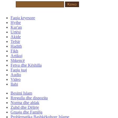
Faqja kryesore
Hytbe
Kur'an
Urtësi
Akide
Tefsir
Hadith
Fikh
Artikuj
Shkencë
Fetva dhe Këshilla
Faqja juaj
Audio
Video
Ilahi
Besimi Islam
Rregulla dhe dispozita
Norma dhe ahlak
Zuhd dhe Dëlirje
Gruaja dhe Familja
Problematika Bashkëkohore Islame