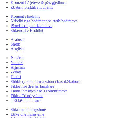
Koment i Ajeteve të përzgjedhura
Zbatimi praktik i Kur'anit
Koment i hadithit
Ndodhi nga hadithet dhe rreth haditheve
Përmbledhje e Haditheve
Shkencat e Hadithit
Arabisht
Shqip
Anglisht
Pastërtia
Namazi
Agjërimi
Zekati
Haxhi
Shitblerja dhe transaksionet bashkëkohore
Fikhu i së drejtës familjare
Fikhu i veshjes dhe i zbukurimeve
Fikh - Të ndryshme
400 këshilla islame
Shkrime të ndryshme
Etikë dhe mirësjellje