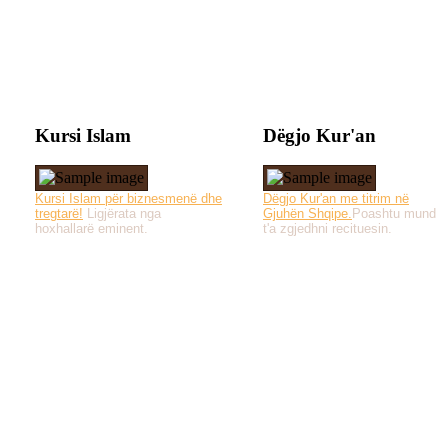
Kursi Islam
Dëgjo Kur'an
Kursi Islam për biznesmenë dhe
Dëgjo Kur'an me titrim në
tregtarë!
Ligjërata nga
Gjuhën Shqipe.
Poashtu mund
hoxhallarë eminent.
t'a zgjedhni recituesin.
Të gjitha drejtat e 