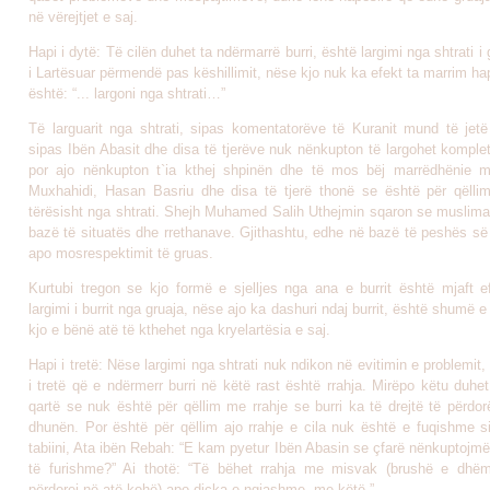
në vërejtjet e saj.
Hapi i dytë: Të cilën duhet ta ndërmarrë burri, është largimi nga shtrati i 
i Lartësuar përmendë pas këshillimit, nëse kjo nuk ka efekt ta marrim hapi
është: “... largoni nga shtrati…”
Të larguarit nga shtrati, sipas komentatorëve të Kuranit mund të jetë
sipas Ibën Abasit dhe disa të tjerëve nuk nënkupton të largohet komplet
por ajo nënkupton t`ia kthej shpinën dhe të mos bëj marrëdhënie 
Muxhahidi, Hasan Basriu dhe disa të tjerë thonë se është për qëllim 
tërësisht nga shtrati. Shejh Muhamed Salih Uthejmin sqaron se muslima
bazë të situatës dhe rrethanave. Gjithashtu, edhe në bazë të peshës së
apo mosrespektimit të gruas.
Kurtubi tregon se kjo formë e sjelljes nga ana e burrit është mjaft ef
largimi i burrit nga gruaja, nëse ajo ka dashuri ndaj burrit, është shumë e
kjo e bënë atë të kthehet nga kryelartësia e saj.
Hapi i tretë: Nëse largimi nga shtrati nuk ndikon në evitimin e problemit,
i tretë që e ndërmerr burri në këtë rast është rrahja. Mirëpo këtu duhe
qartë se nuk është për qëllim me rrahje se burri ka të drejtë të përdo
dhunën. Por është për qëllim ajo rrahje e cila nuk është e fuqishme s
tabiini, Ata ibën Rebah: “E kam pyetur Ibën Abasin se çfarë nënkuptojmë
të furishme?” Ai thotë: “Të bëhet rrahja me misvak (brushë e dhë
përdorej në atë kohë) apo diçka e ngjashme me këtë.”