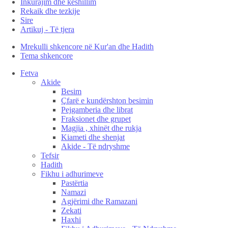
Inkurajim dhe këshillim
Rekaik dhe tezkije
Sire
Artikuj - Të tjera
Mrekulli shkencore në Kur'an dhe Hadith
Tema shkencore
Fetva
Akide
Besim
Çfarë e kundërshton besimin
Pejgamberia dhe librat
Fraksionet dhe grupet
Magjia , xhinët dhe rukja
Kiameti dhe shenjat
Akide - Të ndryshme
Tefsir
Hadith
Fikhu i adhurimeve
Pastërtia
Namazi
Agjërimi dhe Ramazani
Zekati
Haxhi