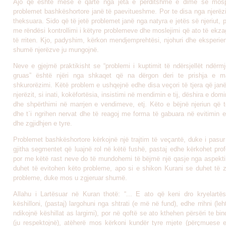
Ajo që është mëse e qartë nga jeta e përditshme e dimë se mosp
problemet bashkëshortore janë të paevitueshme. Por te disa nga njerëzi
theksuara. Sido që të jetë problemet janë nga natyra e jetës së njeriut, 
me rëndësi kontrollimi i këtyre problemeve dhe moslejimi që ato të ekz
të rriten. Kjo, padyshim, kërkon mendjemprehtësi, njohuri dhe eksperie
shumë njerëzve ju mungojnë.
Neve e gjejmë praktikisht se “problemi i kuptimit të ndërsjellët ndërmj
gruas” është njëri nga shkaqet që na dërgon deri te prishja e m
shkurorëzimi. Këtë problem e ushqejnë edhe disa veçori të tjera që jan
njerëzit, si inati, kokëfortësia, insistimi në mendimin e tij, dëshira e domi
dhe shpërthimi në marrjen e vendimeve, etj. Këto e bëjnë njeriun që t
dhe t`i ngrihen nervat dhe të reagoj me forma të gabuara në evitimin 
dhe zgjidhjen e tyre.
Problemet bashkëshortore kërkojnë një trajtim të veçantë, duke i pasur
gjitha segmentet që luajnë rol në këtë fushë, pastaj edhe kërkohet pro
por me këtë rast neve do të mundohemi të bëjmë një qasje nga aspekti 
duhet të evitohen këto probleme, apo si e shikon Kurani se duhet të z
probleme, duke mos u zgjeruar shumë.
Allahu i Lartësuar në Kuran thotë: “... E ato që keni dro kryelartës
këshilloni, (pastaj) largohuni nga shtrati (e më në fund), edhe rrihni (le
ndikojnë këshillat as largimi), por në qoftë se ato kthehen përsëri te bin
(ju respektojnë), atëherë mos kërkoni kundër tyre mjete (përçmuese e