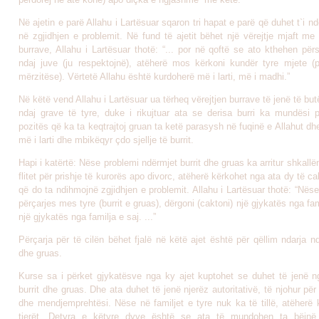
Në ajetin e parë Allahu i Lartësuar sqaron tri hapat e parë që duhet t`i nd
në zgjidhjen e problemit. Në fund të ajetit bëhet një vërejtje mjaft me
burrave, Allahu i Lartësuar thotë: “... por në qoftë se ato kthehen përs
ndaj juve (ju respektojnë), atëherë mos kërkoni kundër tyre mjete 
mërzitëse). Vërtetë Allahu është kurdoherë më i larti, më i madhi.”
Në këtë vend Allahu i Lartësuar ua tërheq vërejtjen burrave të jenë të bu
ndaj grave të tyre, duke i rikujtuar ata se derisa burri ka mundësi 
pozitës që ka ta keqtrajtoj gruan ta ketë parasysh në fuqinë e Allahut dh
më i larti dhe mbikëqyr çdo sjellje të burrit.
Hapi i katërtë: Nëse problemi ndërmjet burrit dhe gruas ka arritur shkall
flitet për prishje të kurorës apo divorc, atëherë kërkohet nga ata dy të ca
që do ta ndihmojnë zgjidhjen e problemit. Allahu i Lartësuar thotë: “Nëse
përçarjes mes tyre (burrit e gruas), dërgoni (caktoni) një gjykatës nga fami
një gjykatës nga familja e saj. ...”
Përçarja për të cilën bëhet fjalë në këtë ajet është për qëllim ndarja nd
dhe gruas.
Kurse sa i përket gjykatësve nga ky ajet kuptohet se duhet të jenë ng
burrit dhe gruas. Dhe ata duhet të jenë njerëz autoritativë, të njohur për d
dhe mendjemprehtësi. Nëse në familjet e tyre nuk ka të tillë, atëherë 
tjerët. Detyra e këtyre dyve është se ata të mundohen ta bëjnë 