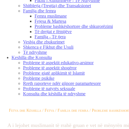
Fikhu i Adhurimeve - Të Ndryshme
Shitblerja (Tregtia) dhe Transaksionet
Familja dhe femra
Femra muslimane
Fejesa & Martesa
Probleme bashkëshortore dhe shkurorëzimi
Të drejtat e fëmijëve
Familja - Të tjera
Veshja dhe zbukurimet
Shkenca e Fikhut dhe Usuli
Të ndryshme
Keshilla dhe Konsulta
Probleme të aspektit edukativo-arsimor
Probleme të aspektit shoqëror
Probleme gjatë aplikimit të Islamit
Probleme psikike
Rreth raporteve ndër gjinore paramartesore
Probleme të natyrës seksuale
Konsulta dhe këshilla të ndryshme
Fetva dhe Këshilla / Fetva / Familja dhe femra / Probleme bashkëshor
A i lejohet muslimanit të rrahë gruan e vet në mënyrën m