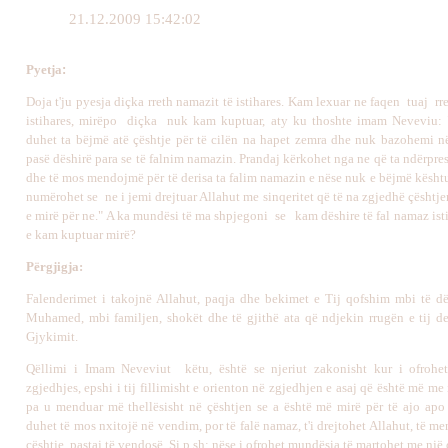
21.12.2009 15:42:02
Pyetja
:
Doja t'ju pyesja diçka rreth namazit të istihares. Kam lexuar ne faqen tuaj rr
istihares, mirëpo diçka nuk kam kuptuar, aty ku thoshte imam Neveviu: "
duhet ta bëjmë atë çështje për të cilën na hapet zemra dhe nuk bazohemi n
pasë dëshirë para se të falnim namazin. Prandaj kërkohet nga ne që ta ndërpr
dhe të mos mendojmë për të derisa ta falim namazin e nëse nuk e bëjmë kështu
numërohet se ne i jemi drejtuar Allahut me sinqeritet që të na zgjedhë çështj
e mirë për ne." A ka mundësi të ma shpjegoni se kam dëshire të fal namaz ist
e kam kuptuar mirë?
Përgjigja:
Falenderimet i takojnë Allahut, paqja dhe bekimet e Tij qofshim mbi të dë
Muhamed, mbi familjen, shokët dhe të gjithë ata që ndjekin rrugën e tij de
Gjykimit.
Qëllimi i Imam Neveviut këtu, është se njeriut zakonisht kur i ofrohe
zgjedhjes, epshi i tij fillimisht e orienton në zgjedhjen e asaj që është më me i
pa u menduar më thellësisht në çështjen se a është më mirë për të ajo apo tj
duhet të mos nxitojë në vendim, por të falë namaz, t'i drejtohet Allahut, të m
çështje, pastaj të vendosë. Si p.sh: nëse i ofrohet mundësia të martohet me një 