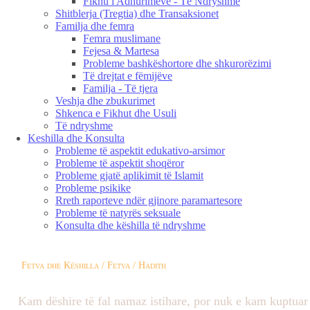
Fikhu i Adhurimeve - Të Ndryshme
Shitblerja (Tregtia) dhe Transaksionet
Familja dhe femra
Femra muslimane
Fejesa & Martesa
Probleme bashkëshortore dhe shkurorëzimi
Të drejtat e fëmijëve
Familja - Të tjera
Veshja dhe zbukurimet
Shkenca e Fikhut dhe Usuli
Të ndryshme
Keshilla dhe Konsulta
Probleme të aspektit edukativo-arsimor
Probleme të aspektit shoqëror
Probleme gjatë aplikimit të Islamit
Probleme psikike
Rreth raporteve ndër gjinore paramartesore
Probleme të natyrës seksuale
Konsulta dhe këshilla të ndryshme
Fetva dhe Këshilla / Fetva / Hadith
Kam dëshire të fal namaz istihare, por nuk e kam kuptuar