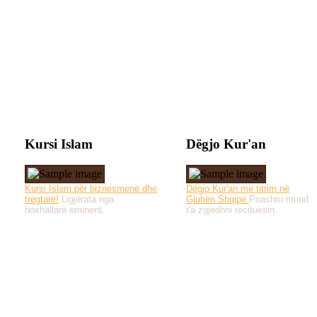
Kursi Islam
Dëgjo Kur'an
Kursi Islam për biznesmenë dhe
Dëgjo Kur'an me titrim në
tregtarë!
Ligjërata nga
Gjuhën Shqipe.
Poashtu mund
hoxhallarë eminent.
t'a zgjedhni recituesin.
Të gjitha drejtat e 