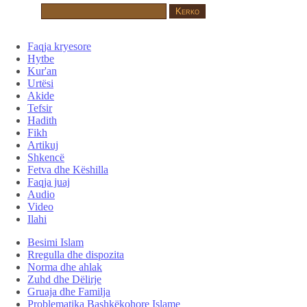
Faqja kryesore
Hytbe
Kur'an
Urtësi
Akide
Tefsir
Hadith
Fikh
Artikuj
Shkencë
Fetva dhe Këshilla
Faqja juaj
Audio
Video
Ilahi
Besimi Islam
Rregulla dhe dispozita
Norma dhe ahlak
Zuhd dhe Dëlirje
Gruaja dhe Familja
Problematika Bashkëkohore Islame