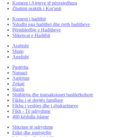
Koment i Ajeteve të përzgjedhura
Zbatimi praktik i Kur'anit
Koment i hadithit
Ndodhi nga hadithet dhe rreth haditheve
Përmbledhje e Haditheve
Shkencat e Hadithit
Arabisht
Shqip
Anglisht
Pastërtia
Namazi
Agjërimi
Zekati
Haxhi
Shitblerja dhe transaksionet bashkëkohore
Fikhu i së drejtës familjare
Fikhu i veshjes dhe i zbukurimeve
Fikh - Të ndryshme
400 këshilla islame
Shkrime të ndryshme
Etikë dhe mirësjellje