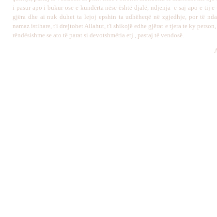
i pasur apo i bukur ose e kundërta nëse është djalë, ndjenja e saj apo e tij e
gjëra dhe ai nuk duhet ta lejoj epshin ta udhëheqë në zgjedhje, por të ndal
namaz istihare, t'i drejtohet Allahut, t'i shikojë edhe gjërat e tjera te ky person
rëndësishme se ato të parat si devotshmëria etj., pastaj të vendosë.
A