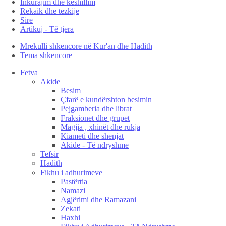
Inkurajim dhe këshillim
Rekaik dhe tezkije
Sire
Artikuj - Të tjera
Mrekulli shkencore në Kur'an dhe Hadith
Tema shkencore
Fetva
Akide
Besim
Çfarë e kundërshton besimin
Pejgamberia dhe librat
Fraksionet dhe grupet
Magjia , xhinët dhe rukja
Kiameti dhe shenjat
Akide - Të ndryshme
Tefsir
Hadith
Fikhu i adhurimeve
Pastërtia
Namazi
Agjërimi dhe Ramazani
Zekati
Haxhi