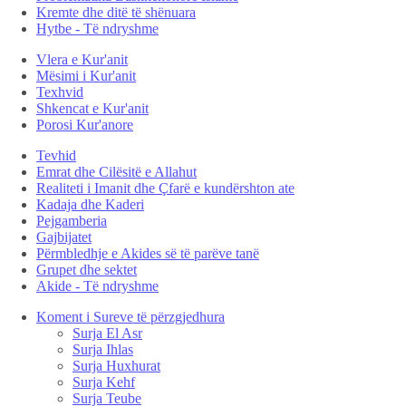
Kremte dhe ditë të shënuara
Hytbe - Të ndryshme
Vlera e Kur'anit
Mësimi i Kur'anit
Texhvid
Shkencat e Kur'anit
Porosi Kur'anore
Tevhid
Emrat dhe Cilësitë e Allahut
Realiteti i Imanit dhe Çfarë e kundërshton ate
Kadaja dhe Kaderi
Pejgamberia
Gajbijatet
Përmbledhje e Akides së të parëve tanë
Grupet dhe sektet
Akide - Të ndryshme
Koment i Sureve të përzgjedhura
Surja El Asr
Surja Ihlas
Surja Huxhurat
Surja Kehf
Surja Teube