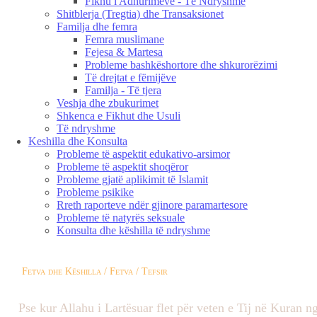
Fikhu i Adhurimeve - Të Ndryshme
Shitblerja (Tregtia) dhe Transaksionet
Familja dhe femra
Femra muslimane
Fejesa & Martesa
Probleme bashkëshortore dhe shkurorëzimi
Të drejtat e fëmijëve
Familja - Të tjera
Veshja dhe zbukurimet
Shkenca e Fikhut dhe Usuli
Të ndryshme
Keshilla dhe Konsulta
Probleme të aspektit edukativo-arsimor
Probleme të aspektit shoqëror
Probleme gjatë aplikimit të Islamit
Probleme psikike
Rreth raporteve ndër gjinore paramartesore
Probleme të natyrës seksuale
Konsulta dhe këshilla të ndryshme
Fetva dhe Këshilla / Fetva / Tefsir
Pse kur Allahu i Lartësuar flet për veten e Tij në Kuran n