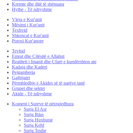
Kremte dhe ditë të shënuara
Hytbe - Të ndryshme
Vlera e Kur'anit
Mësimi i Kur'anit
Texhvid
Shkencat e Kur'anit
Porosi Kur'anore
Tevhid
Emrat dhe Cilësitë e Allahut
Realiteti i Imanit dhe Çfarë e kundërshton ate
Kadaja dhe Kaderi
Pejgamberia
Gajbijatet
Përmbledhje e Akides së të parëve tanë
Grupet dhe sektet
Akide - Të ndryshme
Koment i Sureve të përzgjedhura
Surja El Asr
Surja Ihlas
Surja Huxhurat
Surja Kehf
Surja Teube