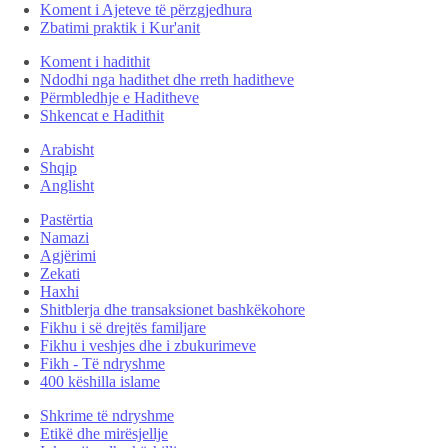
Koment i Ajeteve të përzgjedhura
Zbatimi praktik i Kur'anit
Koment i hadithit
Ndodhi nga hadithet dhe rreth haditheve
Përmbledhje e Haditheve
Shkencat e Hadithit
Arabisht
Shqip
Anglisht
Pastërtia
Namazi
Agjërimi
Zekati
Haxhi
Shitblerja dhe transaksionet bashkëkohore
Fikhu i së drejtës familjare
Fikhu i veshjes dhe i zbukurimeve
Fikh - Të ndryshme
400 këshilla islame
Shkrime të ndryshme
Etikë dhe mirësjellje