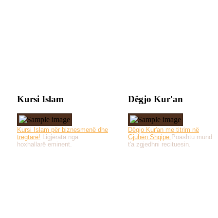
Kursi Islam
Dëgjo Kur'an
Kursi Islam për biznesmenë dhe
Dëgjo Kur'an me titrim në
tregtarë!
Ligjërata nga
Gjuhën Shqipe.
Poashtu mund
hoxhallarë eminent.
t'a zgjedhni recituesin.
Të gjitha drejtat e 