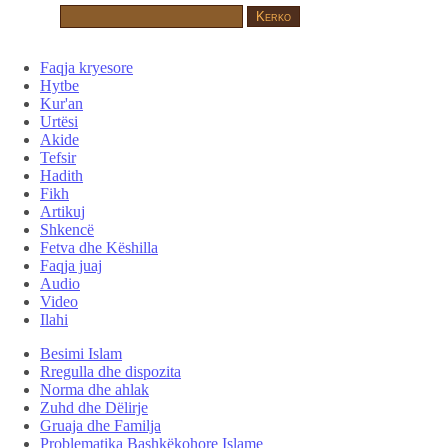
Faqja kryesore
Hytbe
Kur'an
Urtësi
Akide
Tefsir
Hadith
Fikh
Artikuj
Shkencë
Fetva dhe Këshilla
Faqja juaj
Audio
Video
Ilahi
Besimi Islam
Rregulla dhe dispozita
Norma dhe ahlak
Zuhd dhe Dëlirje
Gruaja dhe Familja
Problematika Bashkëkohore Islame