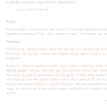
e përdor njëjësin, nganjëherë shumësin?
21.12.2009 15:40:46
Pyetja
:
Pse kur Allahu i Lartësuar flet për veten e Tij në Kuran nganjëherë e për
nganjëherë shumësin? P.sh.: “Ne e zbritëm Kuranin”; “Ne krijuam qiejt” et
Përgjigja:
Falënderimet i takojnë Allahut, paqja dhe bekimet e Tij qofshim mbi të dë
Muhamed, mbi familjen, shokët dhe të gjithë ata që ndjekin rrugën e tij 
e Gjykimit.
Kurani ka zbritur në gjuhën e pastër arabe, Allahu i Lartësuar thotë: “
kulluar arabe.”
Shuara, 195.
Dhe ajo çfarë përmban Kurani nga shprehj
janë forma që janë të përdorshme në këtë gjuhë. Prandaj edhe përdorim
në formën që juve bëni pyetje është e njohur dhe e pranuar. Ky stil në
përdoret në shenjë madhërimi, respekti dhe nderi. Dhe kjo nuk është veç
arabe, por edhe në gjuhë tjera është e njohur kjo formë e të shprehurit. A
së miri.
A