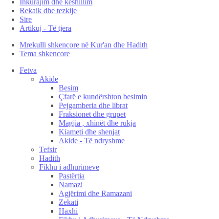
Inkurajim dhe këshillim
Rekaik dhe tezkije
Sire
Artikuj - Të tjera
Mrekulli shkencore në Kur'an dhe Hadith
Tema shkencore
Fetva
Akide
Besim
Çfarë e kundërshton besimin
Pejgamberia dhe librat
Fraksionet dhe grupet
Magjia , xhinët dhe rukja
Kiameti dhe shenjat
Akide - Të ndryshme
Tefsir
Hadith
Fikhu i adhurimeve
Pastërtia
Namazi
Agjërimi dhe Ramazani
Zekati
Haxhi