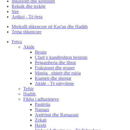
Inkurajim dhe këshillim
Rekaik dhe tezkije
Sire
Artikuj - Të tjera
Mrekulli shkencore në Kur'an dhe Hadith
Tema shkencore
Fetva
Akide
Besim
Çfarë e kundërshton besimin
Pejgamberia dhe librat
Fraksionet dhe grupet
Magjia , xhinët dhe rukja
Kiameti dhe shenjat
Akide - Të ndryshme
Tefsir
Hadith
Fikhu i adhurimeve
Pastërtia
Namazi
Agjërimi dhe Ramazani
Zekati
Haxhi