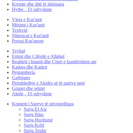
Kremte dhe ditë të shënuara
Hytbe - Të ndryshme
Vlera e Kur'anit
Mësimi i Kur'anit
Texhvid
Shkencat e Kur'anit
Porosi Kur'anore
Tevhid
Emrat dhe Cilësitë e Allahut
Realiteti i Imanit dhe Çfarë e kundërshton ate
Kadaja dhe Kaderi
Pejgamberia
Gajbijatet
Përmbledhje e Akides së të parëve tanë
Grupet dhe sektet
Akide - Të ndryshme
Koment i Sureve të përzgjedhura
Surja El Asr
Surja Ihlas
Surja Huxhurat
Surja Kehf
Surja Teube