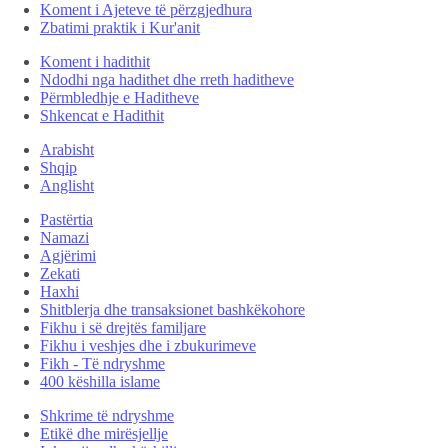
Koment i Ajeteve të përzgjedhura
Zbatimi praktik i Kur'anit
Koment i hadithit
Ndodhi nga hadithet dhe rreth haditheve
Përmbledhje e Haditheve
Shkencat e Hadithit
Arabisht
Shqip
Anglisht
Pastërtia
Namazi
Agjërimi
Zekati
Haxhi
Shitblerja dhe transaksionet bashkëkohore
Fikhu i së drejtës familjare
Fikhu i veshjes dhe i zbukurimeve
Fikh - Të ndryshme
400 këshilla islame
Shkrime të ndryshme
Etikë dhe mirësjellje