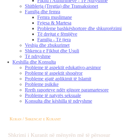
Fikhu i Adhurimeve - Të Ndryshme
Shitblerja (Tregtia) dhe Transaksionet
Familja dhe femra
Femra muslimane
Fejesa & Martesa
Probleme bashkëshortore dhe shkurorëzimi
Të drejtat e fëmijëve
Familja - Të tjera
Veshja dhe zbukurimet
Shkenca e Fikhut dhe Usuli
Të ndryshme
Keshilla dhe Konsulta
Probleme të aspektit edukativo-arsimor
Probleme të aspektit shoqëror
Probleme gjatë aplikimit të Islamit
Probleme psikike
Rreth raporteve ndër gjinore paramartesore
Probleme të natyrës seksuale
Konsulta dhe këshilla të ndryshme
Kuran / Shkencat e Kuranit
Shkrimi i Kuranit në mënyrën më të përsosur