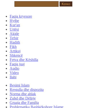
Faqja kryesore
Hytbe
Kur'an
Urtësi
Akide
Tefsir
Hadith
Fikh
Artikuj
Shkencë
Fetva dhe Këshilla
Faqja juaj
Audio
Video
Ilahi
Besimi Islam
Rregulla dhe dispozita
Norma dhe ahlak
Zuhd dhe Dëlirje
Gruaja dhe Familja
Problematika Bashkëkohore Islame