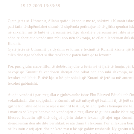
19.12.2009 13:33:58
Gjatë jetës së Uthmanit, Allahu qoftë i kënaqur me të, shkrimi i Kuranit isht
pati fatin të shpërndahet shumë. U shpërnda pothuajse në të gjitha qendrat isl
në shkallën më të lartë të përsosmërisë. Kjo shkallë e përsosmërisë ishte si 
edhe te shenjat e vendosura mbi apo nën shkronja, të cilat e lehtësuan duks
Kuranit.
Gjatë jetës së Uthmanit pa dyshim se forma e leximit të Kuranit kishte një fo
cilën disa nga sahabët si dhe tabi’inët e patën fatin që ta lexonin.
Por, pasi gjuha arabe filloi të dobësohej dhe u futën në të fjalë të huaja, për k
nevojë që Kuranit t’i vendosen shenjat dhe pikat nën apo mbi shkronja, në
lexohet më lehtë. E tërë kjo u bë për shkak që Kurani të jetë sa më autent
lexohet gabimisht.
Ai që i vendosi i pari rregullat e gjuhës arabe ishte Ebu Elesved Edueli, tabi’in
vokalizimin dhe shqiptimin e Kuranit në atë mënyrë që leximi i tij të jetë sa
gjithë kjo ishte edhe si pasojë e urdhrit të Aliut, Allahu qoftë i kënaqur me të
i marrjes së këtyre hapave në vendosjen e rregullave të gjuhës arabe ishte n
Elesved Edueliu një ditë dëgjoi njërin duke e lexuar një ajet nga Kurani
shënoheshin deri atë ditë për shkak se ata dinin t’i lexonin. Por ai lexuesi bër
në leximin e atij ajeti dhe në këtë rast u bë një gabim trashanik. Ky gabim u 