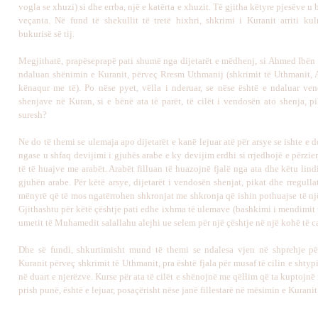
vogla se xhuzi) si dhe errba, një e katërta e xhuzit. Të gjitha këtyre pjesëve u 
veçanta. Në fund të shekullit të tretë hixhri, shkrimi i Kuranit arriti ku
bukurisë së tij.
Megjithatë, prapëseprapë pati shumë nga dijetarët e mëdhenj, si Ahmed Ibën 
ndaluan shënimin e Kuranit, përveç Rresm Uthmanij (shkrimit të Uthmanit, A
kënaqur me të). Po nëse pyet, vëlla i nderuar, se nëse është e ndaluar ven
shenjave në Kuran, si e bënë ata të parët, të cilët i vendosën ato shenja, p
suresh?
Ne do të themi se ulemaja apo dijetarët e kanë lejuar atë për arsye se ishte 
ngase u shfaq devijimi i gjuhës arabe e ky devijim erdhi si rrjedhojë e përzie
të të huajve me arabët. Arabët filluan të huazojnë fjalë nga ata dhe këtu lin
gjuhën arabe. Për këtë arsye, dijetarët i vendosën shenjat, pikat dhe rregulla
mënyrë që të mos ngatërrohen shkronjat me shkronja që ishin pothuajse të një
Gjithashtu për këtë çështje pati edhe ixhma të ulemave (bashkimi i mendimit 
umetit të Muhamedit salallahu alejhi ue selem për një çështje në një kohë të c
Dhe së fundi, shkurtimisht mund të themi se ndalesa vjen në shprehje p
Kuranit përveç shkrimit të Uthmanit, pra është fjala për musaf të cilin e shty
në duart e njerëzve. Kurse për ata të cilët e shënojnë me qëllim që ta kuptojnë
prish punë, është e lejuar, posaçërisht nëse janë fillestarë në mësimin e Kuranit