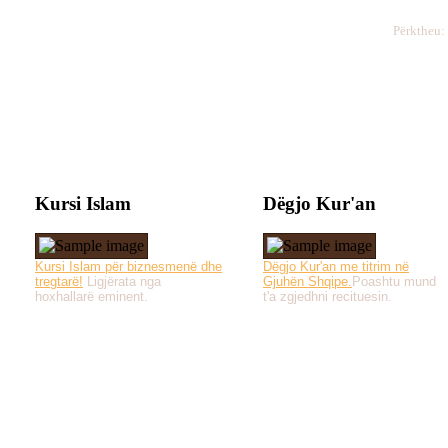
Përktheu:
Kursi Islam
Dëgjo Kur'an
Kursi Islam për biznesmenë dhe
Dëgjo Kur'an me titrim në
tregtarë!
Ligjërata nga
Gjuhën Shqipe.
Poashtu mund
hoxhallarë eminent.
t'a zgjedhni recituesin.
Të gjitha drejtat e 