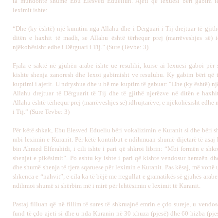
ta mundonte shumë Ebu Elesved Edueliun. Ajeti që lexuesi bëri gabim t
leximit ishte:
“Dhe (ky është) një kumtim nga Allahu dhe i Dërguari i Tij drejtuar të gjith
ditën e haxhit të madh, se Allahu është tërhequr prej (marrëveshjes së) i
njëkohësisht edhe i Dërguari i Tij.” (Sure (Tevbe: 3)
Fjala e saktë në gjuhën arabe ishte ue resulihi, kurse ai lexuesi gaboi për
kishte shenja zanoresh dhe lexoi gabimisht ve resuluhu. Ky gabim bëri që 
kuptimi i ajetit. U ndryshua dhe u bë me kuptim të gabuar: “Dhe (ky është) n
Allahu drejtuar të Dërguarit të Tij dhe të gjithë njerëzve në ditën e haxhi
Allahu është tërhequr prej (marrëveshjes së) idhujtarëve, e njëkohësisht edhe 
i Tij.” (Sure Tevbe: 3)
Për këtë shkak, Ebu Elesved Edueliu bëri vokalizimin e Kuranit si dhe bëri s
mbi leximin e Kuranit. Për këtë kontribut e ndihmuan shumë dijetarë të asaj 
bin Ahmed Elferahidi, i cili ishte i pari që shkroi librin: “Mbi formën e shk
shenjat e pikësimit”. Po ashtu ky ishte i pari që kishte vendosur hemzën dhe
dhe shumë shenja të tjera sqaruese për leximin e Kuranit. Pas kësaj, më vonë
shkenca e “nahvit”, e cila ka të bëjë me rregullat e gramatikës së gjuhës arab
ndihmoi shumë si shërbim më i mirë për lehtësimin e leximit të Kuranit.
Pastaj filluan që në fillim të sures të shkruajnë emrin e çdo sureje, u vendo
fund të çdo ajeti si dhe u nda Kuranin në 30 xhuza (pjesë) dhe 60 hizba (pje