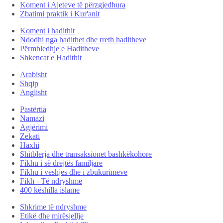
Koment i Ajeteve të përzgjedhura
Zbatimi praktik i Kur'anit
Koment i hadithit
Ndodhi nga hadithet dhe rreth haditheve
Përmbledhje e Haditheve
Shkencat e Hadithit
Arabisht
Shqip
Anglisht
Pastërtia
Namazi
Agjërimi
Zekati
Haxhi
Shitblerja dhe transaksionet bashkëkohore
Fikhu i së drejtës familjare
Fikhu i veshjes dhe i zbukurimeve
Fikh - Të ndryshme
400 këshilla islame
Shkrime të ndryshme
Etikë dhe mirësjellje