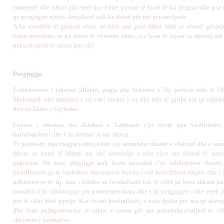
eminentë dhe xhini çdo herë kur është pyetur se kush të ka dërguar dhe pse t
qe përgjigjur njëjtë. Asnjëherë nuk ka thënë për një person tjetër.
A ka mundësi të gënjejë xhini në këtë rast, pasi dihet mirë se xhinët gënje
është mundësia se ka thënë të vërtetën xhini, a e kam të lejuar ta akuzoj atë
paku të tjerët të ruhen prej tij?
Përgjigj
j
a
:
Falënderimet i takojnë Allahut, paqja dhe bekimet e Tij qofshin mbi të Dë
Muhamed, mbi familjen
e tij
,
mbi
shokët
e tij
dhe
mbi
të gjithë ata që ndjeki
deri në Ditën e Gjykimit.
Lexues i nderuar, lus Allahun e Lartësuar t’ju lirojë nga vështirësitë
ballafaqoheni dhe t’ju shërojë sa më shpejt.
Të goditurit nga magjia (sihri) është një sëmundje shumë e vështirë dhe e m
faktin se kemi të bëjmë me një sëmundje e cila vjen me shumë të panj
papritura. Në këtë përgjigje nuk kemi mundësi t’ju ndihmojmë shumë,
këshillonim që të vazhdoni shërimin te hoxha i cili keni filluar rukjen dhe 
udhëzimeve të tij. Jam i bindur se hoxhallarët tek të cilët ju keni shkuar 
mundësi t’ju ndihmojnë për problemet tuaja dhe t`ju përgjigjen edhe rreth
për të cilat bëni pyetje. Kur themi hoxhallarët, e kam fjalën për ata që shë
dhe lutje pejngamberike të sakta, e assesi për ata pseudohoxhallarë të ci
shkrimin e hajmalive.