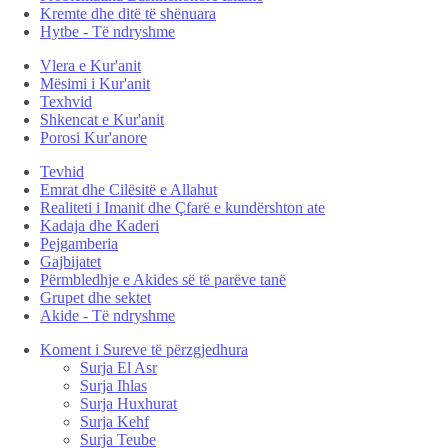
Kremte dhe ditë të shënuara
Hytbe - Të ndryshme
Vlera e Kur'anit
Mësimi i Kur'anit
Texhvid
Shkencat e Kur'anit
Porosi Kur'anore
Tevhid
Emrat dhe Cilësitë e Allahut
Realiteti i Imanit dhe Çfarë e kundërshton ate
Kadaja dhe Kaderi
Pejgamberia
Gajbijatet
Përmbledhje e Akides së të parëve tanë
Grupet dhe sektet
Akide - Të ndryshme
Koment i Sureve të përzgjedhura
Surja El Asr
Surja Ihlas
Surja Huxhurat
Surja Kehf
Surja Teube