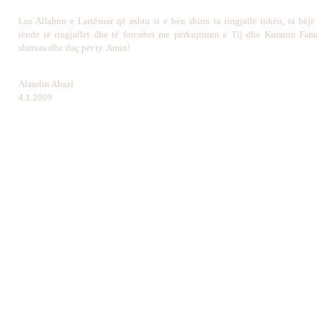
Lus Allahun e Lartësuar që ashtu si e bën shiun ta ringjallë tokën, ta bëj
tënde të ringjallet dhe të forcohet me përkujtimin e Tij dhe Kuranin Famë
shërues dhe ilaç për ty. Amin!
Alaudin Abazi
4.1.2009