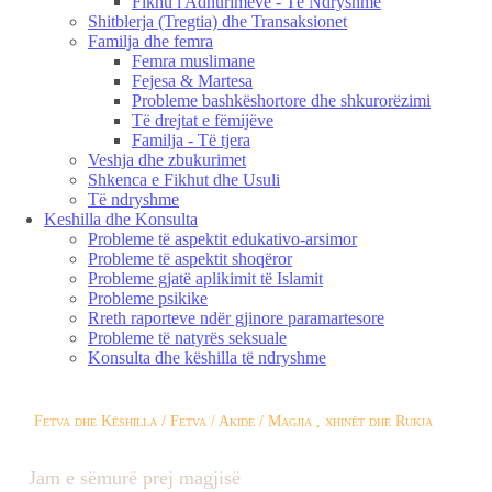
Fikhu i Adhurimeve - Të Ndryshme
Shitblerja (Tregtia) dhe Transaksionet
Familja dhe femra
Femra muslimane
Fejesa & Martesa
Probleme bashkëshortore dhe shkurorëzimi
Të drejtat e fëmijëve
Familja - Të tjera
Veshja dhe zbukurimet
Shkenca e Fikhut dhe Usuli
Të ndryshme
Keshilla dhe Konsulta
Probleme të aspektit edukativo-arsimor
Probleme të aspektit shoqëror
Probleme gjatë aplikimit të Islamit
Probleme psikike
Rreth raporteve ndër gjinore paramartesore
Probleme të natyrës seksuale
Konsulta dhe këshilla të ndryshme
Fetva dhe Këshilla / Fetva / Akide / Magjia , xhinët dhe Rukja
Jam e sëmurë prej magjisë