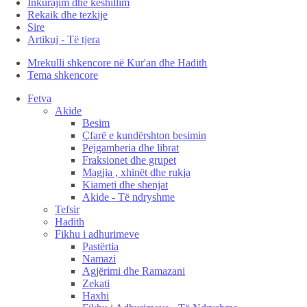
Inkurajim dhe këshillim
Rekaik dhe tezkije
Sire
Artikuj - Të tjera
Mrekulli shkencore në Kur'an dhe Hadith
Tema shkencore
Fetva
Akide
Besim
Çfarë e kundërshton besimin
Pejgamberia dhe librat
Fraksionet dhe grupet
Magjia , xhinët dhe rukja
Kiameti dhe shenjat
Akide - Të ndryshme
Tefsir
Hadith
Fikhu i adhurimeve
Pastërtia
Namazi
Agjërimi dhe Ramazani
Zekati
Haxhi