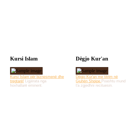
Kursi Islam
Dëgjo Kur'an
Kursi Islam për biznesmenë dhe
Dëgjo Kur'an me titrim në
tregtarë!
Ligjërata nga
Gjuhën Shqipe.
Poashtu mund
hoxhallarë eminent.
t'a zgjedhni recituesin.
Të gjitha drejtat e 