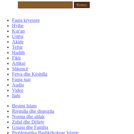
Faqja kryesore
Hytbe
Kur'an
Urtësi
Akide
Tefsir
Hadith
Fikh
Artikuj
Shkencë
Fetva dhe Këshilla
Faqja juaj
Audio
Video
Ilahi
Besimi Islam
Rregulla dhe dispozita
Norma dhe ahlak
Zuhd dhe Dëlirje
Gruaja dhe Familja
Problematika Bashkëkohore Islame