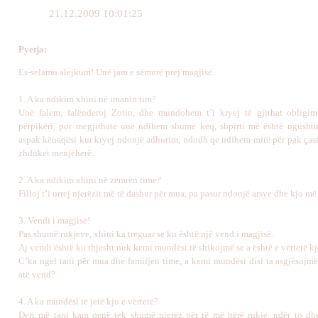
21.12.2009 10:01:25
Pyetja
:
Es-selamu alejkum! Unë jam e sëmurë prej magjisë.
1. A ka ndikim xhini në imanin tim?
Unë falem, falënderoj Zotin, dhe mundohem t’i kryej të gjithat obligi
përpikëri, por megjithatë unë ndihem shumë keq, shpirti më është ngushtu
aspak kënaqësi kur kryej ndonjë adhurim, ndodh qe ndihem mirë për pak çast
zhduket menjëherë.
2. A ka ndikim xhini në zemrën time?
Filloj t’i urrej njerëzit më të dashur për mua, pa pasur ndonjë arsye dhe kjo më
3. Vendi i magjisë!
Pas shumë rukjeve, xhini ka treguar se ku është një vend i magjisë.
Aj vendi është ku thjesht nuk kemi mundësi të shikojmë se a është e vërtetë kj
C’ka ngel tani për mua dhe familjen time, a kemi mundësi disi ta asgjësojmë
atë vend?
4. A ka mundësi të jetë kjo e vërtetë?
Deri më tani kam qenë tek shumë njerëz për të më bërë rukje, ndër to dh