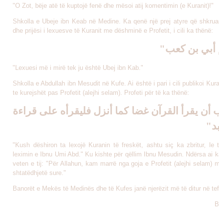
"O Zot, bëje atë të kuptojë fenë dhe mësoi atij komentimin (e Kuranit)!"
Shkolla e Ubeje ibn Keab në Medine. Ka qenë një prej atyre që shkruan
dhe prijësi i lexuesve të Kuranit me dëshminë e Profetit, i cili ka thënë:
"أبي بن كعب
"Lexuesi më i mirë tek ju është Ubej ibn Kab."
Shkolla e Abdullah ibn Mesudit në Kufe. Ai është i pari i cili publikoi Ku
te kurejshët pas Profetit (alejhi selam). Profeti për të ka thënë:
"ن يقرأ القرآن غضا كما أنزل فليقرأه على قراءة
عبد
"Kush dëshiron ta lexojë Kuranin të freskët, ashtu siç ka zbritur, le 
leximin e Ibnu Umi Abd." Ku kishte për qëllim Ibnu Mesudin. Ndërsa ai k
veten e tij: "Për Allahun, kam marrë nga goja e Profetit (alejhi selam
shtatëdhjetë sure."
Banorët e Mekës të Medinës dhe të Kufes janë njerëzit më të ditur në tefs
B