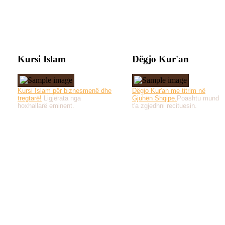
Kursi Islam
Dëgjo Kur'an
Kursi Islam për biznesmenë dhe
Dëgjo Kur'an me titrim në
tregtarë!
Ligjërata nga
Gjuhën Shqipe.
Poashtu mund
hoxhallarë eminent.
t'a zgjedhni recituesin.
Të gjitha drejtat e 