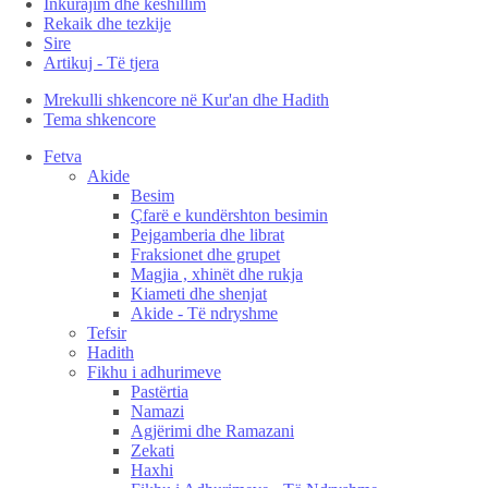
Inkurajim dhe këshillim
Rekaik dhe tezkije
Sire
Artikuj - Të tjera
Mrekulli shkencore në Kur'an dhe Hadith
Tema shkencore
Fetva
Akide
Besim
Çfarë e kundërshton besimin
Pejgamberia dhe librat
Fraksionet dhe grupet
Magjia , xhinët dhe rukja
Kiameti dhe shenjat
Akide - Të ndryshme
Tefsir
Hadith
Fikhu i adhurimeve
Pastërtia
Namazi
Agjërimi dhe Ramazani
Zekati
Haxhi