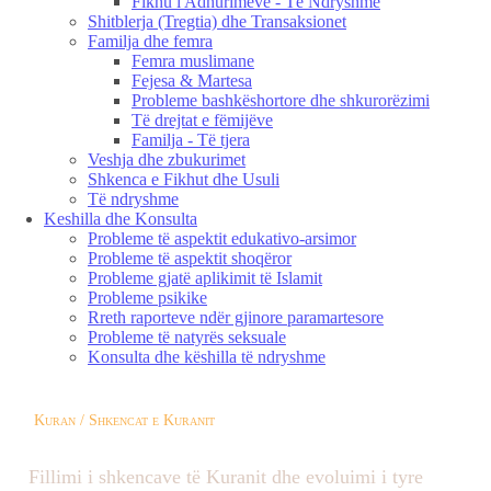
Fikhu i Adhurimeve - Të Ndryshme
Shitblerja (Tregtia) dhe Transaksionet
Familja dhe femra
Femra muslimane
Fejesa & Martesa
Probleme bashkëshortore dhe shkurorëzimi
Të drejtat e fëmijëve
Familja - Të tjera
Veshja dhe zbukurimet
Shkenca e Fikhut dhe Usuli
Të ndryshme
Keshilla dhe Konsulta
Probleme të aspektit edukativo-arsimor
Probleme të aspektit shoqëror
Probleme gjatë aplikimit të Islamit
Probleme psikike
Rreth raporteve ndër gjinore paramartesore
Probleme të natyrës seksuale
Konsulta dhe këshilla të ndryshme
Kuran / Shkencat e Kuranit
Fillimi i shkencave të Kuranit dhe evoluimi i tyre