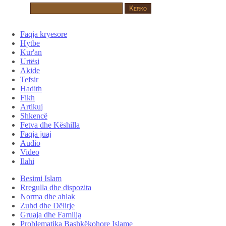
Faqja kryesore
Hytbe
Kur'an
Urtësi
Akide
Tefsir
Hadith
Fikh
Artikuj
Shkencë
Fetva dhe Këshilla
Faqja juaj
Audio
Video
Ilahi
Besimi Islam
Rregulla dhe dispozita
Norma dhe ahlak
Zuhd dhe Dëlirje
Gruaja dhe Familja
Problematika Bashkëkohore Islame