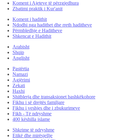
Koment i Ajeteve të përzgjedhura
Zbatimi praktik i Kur'anit
Koment i hadithit
Ndodhi nga hadithet dhe rreth haditheve
Përmbledhje e Haditheve
Shkencat e Hadithit
Arabisht
Shqip
Anglisht
Pastërtia
Namazi
Agjërimi
Zekati
Haxhi
Shitblerja dhe transaksionet bashkëkohore
Fikhu i së drejtës familjare
Fikhu i veshjes dhe i zbukurimeve
Fikh - Të ndryshme
400 këshilla islame
Shkrime të ndryshme
Etikë dhe mirësjellje