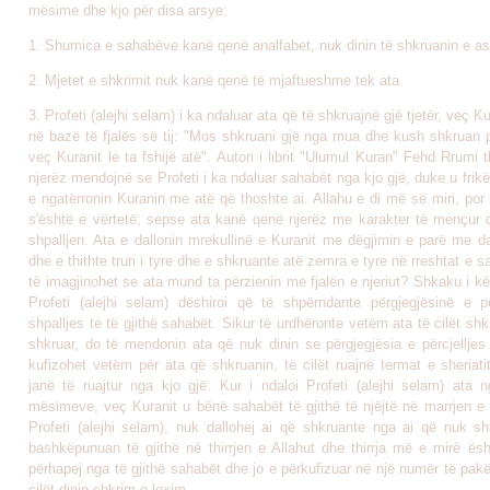
mësime dhe kjo për disa arsye:
1. Shumica e sahabëve kanë qenë analfabet, nuk dinin të shkruanin e as 
2. Mjetet e shkrimit nuk kanë qenë të mjaftueshme tek ata.
3. Profeti (alejhi selam) i ka ndaluar ata që të shkruajnë gjë tjetër, veç K
në bazë të fjalës së tij: "Mos shkruani gjë nga mua dhe kush shkruan p
veç Kuranit le ta fshijë atë". Autori i librit "Ulumul Kuran" Fehd Rrumi 
njerëz mendojnë se Profeti i ka ndaluar sahabët nga kjo gjë, duke u fri
e ngatërronin Kuranin me atë që thoshte ai. Allahu e di më së miri, por
s'është e vërtetë, sepse ata kanë qenë njerëz me karakter të mençur q
shpalljen. Ata e dallonin mrekullinë e Kuranit me dëgjimin e parë me da
dhe e thithte truri i tyre dhe e shkruante atë zemra e tyre në rreshtat e s
të imagjinohet se ata mund ta përzienin me fjalën e njeriut? Shkaku i k
Profeti (alejhi selam) dëshiroi që të shpërndante përgjegjësinë e pë
shpalljes te të gjithë sahabët. Sikur të urdhëronte vetëm ata të cilët shk
shkruar, do të mendonin ata që nuk dinin se përgjegjësia e përcjelljes
kufizohet vetëm për ata që shkruanin, të cilët ruajnë termat e sheriat
janë të ruajtur nga kjo gjë. Kur i ndaloi Profeti (alejhi selam) ata n
mësimeve, veç Kuranit u bënë sahabët të gjithë të njëjtë në marrjen e
Profeti (alejhi selam); nuk dallohej ai që shkruante nga ai që nuk sh
bashkëpunuan të gjithë në thirrjen e Allahut dhe thirrja më e mirë ësh
përhapej nga të gjithë sahabët dhe jo e përkufizuar në një numër të pakë
cilët dinin shkrim e lexim.