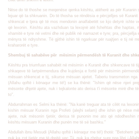
Nëse do të thoshe se meqenëse qenka kështu, atëherë as për Kuranin s'd
lejuar që ta shkruanin. Do të thosha se rëndësia e përcjelljes së Kuranit
shkencat e tjera që të mos mendonin analfabetët se kjo detyrë ishte v
që lexonin. Kështu ata vazhduan ta lexojnë atë fshehtas dhe haptas, n
xhamitë e tyre në vetmi dhe në publik në namazet e tyre; pra, përcjellja e
mënyra të ndryshme. Të gjithë ishin të ngarkuar për ruajtjen e tij në r
kraharorët e tyre.
Shembuj të sahabëve për mësimin përmendësh të Kuranit dhe shken
Kështu pra triumfuan sahabët në mësimin e Kuranit dhe shkencave të tij
shkaqeve të lartpërmendura dhe kujdesja e fortë për mësimin përmendë
mësuan shkencat e tij, sikurse mësuan ajetet. Taberiu transmeton nga
(Allahu qoftë i kënaqur me të!) se ka thënë: "Ishim që nëse njeri pre
mësonte dhjetë ajete, nuk i tejkalonte ato derisa t'i mësonte mirë dhe 
to".
Abdurrahman es Selmi ka thënë: "Na kanë treguar ata të cilët na lexoni
kishin mësuar Kuranin nga Profeti (alejhi selam) dhe ishin që nëse më
ajete, nuk mësonin tjetër, derisa të punonin me ato që ndodheshin 
kështu mësuam Kuranin dhe punën me të së bashku."
Abdullah ibnu Mesudi (Allahu qoftë i kënaqur me të!) thotë: "Betohem pë
nuk ka zot tjetër me të drejtë veç Tij, nuk ka zbritur sure nga libri i Alla