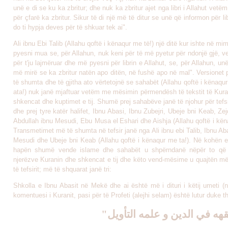
unë e di se ku ka zbritur; dhe nuk ka zbritur ajet nga libri i Allahut vetëm
për çfarë ka zbritur. Sikur të di një më të ditur se unë që informon për lib
do ti hypja deves për të shkuar tek ai".
Ali ibnu Ebi Talib (Allahu qoftë i kënaqur me të!) një ditë kur ishte në
mim
pyesni mua se, për Allahun, nuk keni për të më pyetur për ndonjë gjë, 
për t'ju lajmëruar dhe më pyesni për librin e Allahut, se, për Allahun, un
më mirë se ka zbritur natën apo ditën, në fushë apo në mal". Versionet 
të shumta dhe të gjitha ato vërtetojnë se sahabët (Allahu qoftë i kënaqur
ata!) nuk janë mjaftuar vetëm me mësimin përmendësh të tekstit të Kura
shkencat dhe kuptimet e tij. Shumë prej sahabëve janë të njohur për tefsi
dhe prej tyre katër halifet, Ibnu Abasi, Ibnu Zubejri, Ubeje bni Keab, Zej
Abdullah ibnu Mesudi, Ebu Musa el
Eshari dhe Aishja (Allahu qoftë i kën
Transmetimet më të shumta në tefsir janë nga Ali ibnu ebi Talib, Ibnu Ab
Mesudi dhe Ubeje bni Keab (Allahu qoftë i kënaqur me ta!). Në kohën 
hapën shumë vende islame dhe sahabët u shpërndanë nëpër to që 
njerëzve Kuranin dhe shkencat e tij dhe këto vend-mësime u quajtën më
të tefsirit; më të shquarat janë tri:
Shkolla e Ibnu Abasit në Mekë dhe ai është më i dituri i këtij umeti (n
komentuesi i Kuranit, pasi për të Profeti (alejhi selam) është lutur duke 
"هه في الدين و علمه التأويل