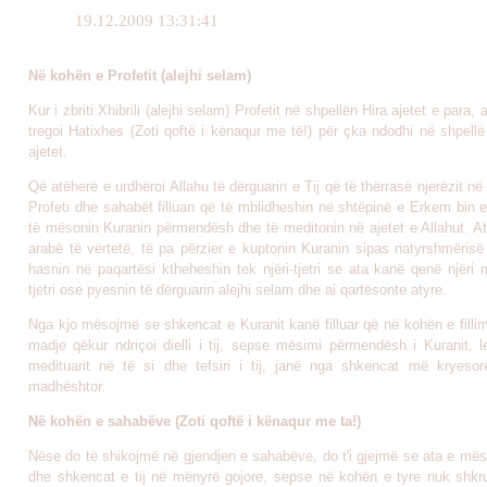
19.12.2009 13:31:41
Në kohën e Profetit (alejhi selam)
Kur i zbriti Xhibrili (alejhi selam) Profetit në shpellën Hira ajetet e para, 
tregoi Hatixhes (Zoti qoftë i kënaqur me të!) për çka ndodhi në shpellë
ajetet.
Që atëherë e urdhëroi Allahu të dërguarin e Tij që të thërrasë njerëzit në
Profeti dhe sahabët filluan që të mblidheshin në shtëpinë e Erkem bin 
të mësonin Kuranin përmendësh dhe të meditonin në ajetet e Allahut. A
arabë të vërtetë, të pa përzier e kuptonin Kuranin sipas natyrshmërisë
hasnin në paqartësi ktheheshin tek njëri-tjetri se ata kanë qenë njëri 
tjetri ose pyesnin të dërguarin alejhi selam dhe ai qartësonte atyre.
Nga kjo mësojmë se shkencat e Kuranit kanë filluar që në kohën e fillimi
madje qëkur ndriçoi dielli i tij, sepse mësimi përmendësh i Kuranit, l
medituarit në të si dhe tefsiri i tij, janë nga shkencat më kryesor
madhështor.
Në kohën e sahabëve (Zoti qoftë i kënaqur me ta!)
Nëse do të shikojmë në gjendjen e sahabëve, do t'i gjejmë se ata e mës
dhe shkencat e tij në mënyrë gojore, sepse në kohën e tyre nuk shkr