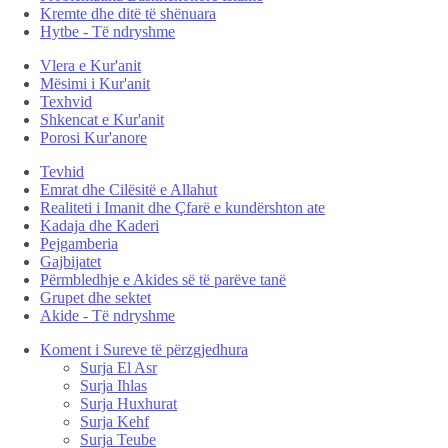
Kremte dhe ditë të shënuara
Hytbe - Të ndryshme
Vlera e Kur'anit
Mësimi i Kur'anit
Texhvid
Shkencat e Kur'anit
Porosi Kur'anore
Tevhid
Emrat dhe Cilësitë e Allahut
Realiteti i Imanit dhe Çfarë e kundërshton ate
Kadaja dhe Kaderi
Pejgamberia
Gajbijatet
Përmbledhje e Akides së të parëve tanë
Grupet dhe sektet
Akide - Të ndryshme
Koment i Sureve të përzgjedhura
Surja El Asr
Surja Ihlas
Surja Huxhurat
Surja Kehf
Surja Teube