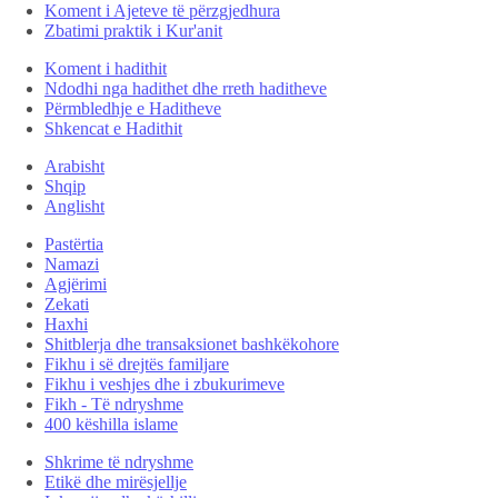
Koment i Ajeteve të përzgjedhura
Zbatimi praktik i Kur'anit
Koment i hadithit
Ndodhi nga hadithet dhe rreth haditheve
Përmbledhje e Haditheve
Shkencat e Hadithit
Arabisht
Shqip
Anglisht
Pastërtia
Namazi
Agjërimi
Zekati
Haxhi
Shitblerja dhe transaksionet bashkëkohore
Fikhu i së drejtës familjare
Fikhu i veshjes dhe i zbukurimeve
Fikh - Të ndryshme
400 këshilla islame
Shkrime të ndryshme
Etikë dhe mirësjellje