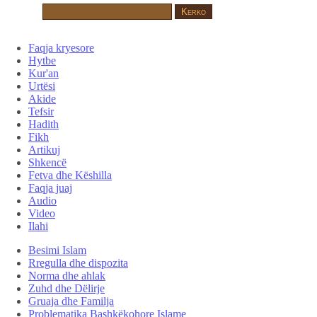
Faqja kryesore
Hytbe
Kur'an
Urtësi
Akide
Tefsir
Hadith
Fikh
Artikuj
Shkencë
Fetva dhe Këshilla
Faqja juaj
Audio
Video
Ilahi
Besimi Islam
Rregulla dhe dispozita
Norma dhe ahlak
Zuhd dhe Dëlirje
Gruaja dhe Familja
Problematika Bashkëkohore Islame