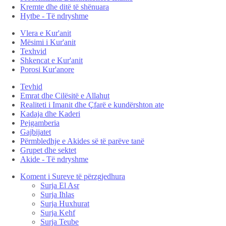
Kremte dhe ditë të shënuara
Hytbe - Të ndryshme
Vlera e Kur'anit
Mësimi i Kur'anit
Texhvid
Shkencat e Kur'anit
Porosi Kur'anore
Tevhid
Emrat dhe Cilësitë e Allahut
Realiteti i Imanit dhe Çfarë e kundërshton ate
Kadaja dhe Kaderi
Pejgamberia
Gajbijatet
Përmbledhje e Akides së të parëve tanë
Grupet dhe sektet
Akide - Të ndryshme
Koment i Sureve të përzgjedhura
Surja El Asr
Surja Ihlas
Surja Huxhurat
Surja Kehf
Surja Teube