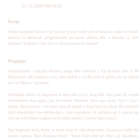
21.12.2009 09:58:25
Pyetja
:
Selam alejkum! Desha t’ju bëj një pyetje rreth syrit të keq ose sihrit në Isla
njeriun ta shëmtojë përgjithmonë pa pasur shërim dhe a mundet ta sëm
përherë? A ndikon edhe kjo te disa persona të caktuar?
Përgjigj
j
a
:
Falënderimet i takojnë Allahut, paqja dhe bekimet e Tij qofshin mbi të Dë
Muhamed, mbi familjen e tij, mbi shokët e tij dhe mbi të gjithë ata që ndjeki
deri në Ditën e Gjykimit.
Fillimisht duhet të kuptojmë se mësyshi (syri i keq) dhe sihri janë dy vepri
përbashkëta disa gjëra, por në esencë dallojnë njëra nga tjetra. Syri i keq 
dashje dhe personi i cili merr mësysh mund ta bëjë këtë pa dijen dhe dëshirën
sihri shkaktohet me ndërhyrjen e disa veprimeve të qëllimta që i vepron nje
dhe me këtë bëhet magjia me të cilën arrihet t`i bëhet sihër tjetrit.
Pasi kuptuam këtë, themi se kemi lloje të ndryshme sihri; ekzistojnë edhe ll
vrasin njeriun. Ibën Kudame thotë: “Kemi lloje sihri që mbyt, që shkakton