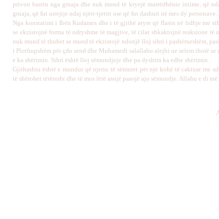
privon burrin nga gruaja dhe nuk mund të kryejë marrëdhënie intime, që nd
gruaja, që fut urrejtje ndaj njëri-tjetrit ose që fut dashuri në mes dy personave..
Nga konstatimi i Ibën Kudames dhe i të gjithë atyre që flasin në lidhje me s
se ekzistojnë forma të ndryshme të magjive, të cilat shkaktojnë reaksione të
nuk mund të thuhet se mund të ekzistojë ndonjë lloj sihri i pashërueshëm, pas
i Plotfuqishëm për çdo send dhe Muhamedi salallahu alejhi ue selem thotë se
e ka shërimin. Sihri është lloj sëmundjeje dhe pa dyshim ka edhe shërimin.
Gjithashtu është e mundur që njeriu të sëmuret për një kohë të caktuar me si
të shërohet tërësisht dhe të mos lërë asnjë pasojë ajo sëmundje. Allahu e di më 
A