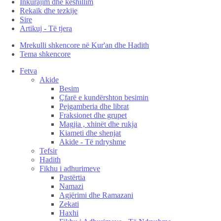
Inkurajim dhe këshillim
Rekaik dhe tezkije
Sire
Artikuj - Të tjera
Mrekulli shkencore në Kur'an dhe Hadith
Tema shkencore
Fetva
Akide
Besim
Çfarë e kundërshton besimin
Pejgamberia dhe librat
Fraksionet dhe grupet
Magjia , xhinët dhe rukja
Kiameti dhe shenjat
Akide - Të ndryshme
Tefsir
Hadith
Fikhu i adhurimeve
Pastërtia
Namazi
Agjërimi dhe Ramazani
Zekati
Haxhi