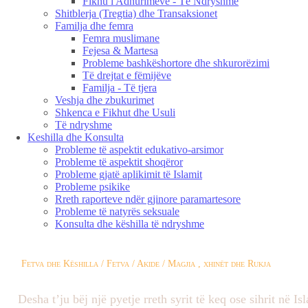
Fikhu i Adhurimeve - Të Ndryshme
Shitblerja (Tregtia) dhe Transaksionet
Familja dhe femra
Femra muslimane
Fejesa & Martesa
Probleme bashkëshortore dhe shkurorëzimi
Të drejtat e fëmijëve
Familja - Të tjera
Veshja dhe zbukurimet
Shkenca e Fikhut dhe Usuli
Të ndryshme
Keshilla dhe Konsulta
Probleme të aspektit edukativo-arsimor
Probleme të aspektit shoqëror
Probleme gjatë aplikimit të Islamit
Probleme psikike
Rreth raporteve ndër gjinore paramartesore
Probleme të natyrës seksuale
Konsulta dhe këshilla të ndryshme
Fetva dhe Këshilla / Fetva / Akide / Magjia , xhinët dhe Rukja
Desha t’ju bëj një pyetje rreth syrit të keq ose sihrit në Is