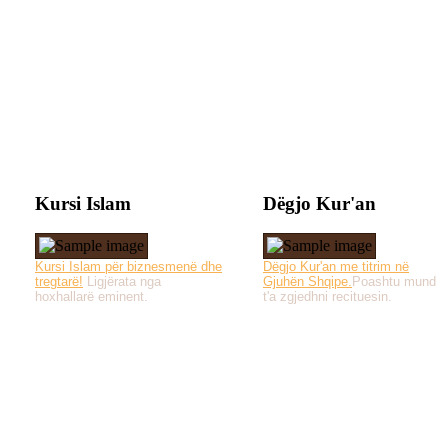
Kursi Islam
Dëgjo Kur'an
Kursi Islam për biznesmenë dhe
Dëgjo Kur'an me titrim në
tregtarë!
Ligjërata nga
Gjuhën Shqipe.
Poashtu mund
hoxhallarë eminent.
t'a zgjedhni recituesin.
Të gjitha drejtat e 