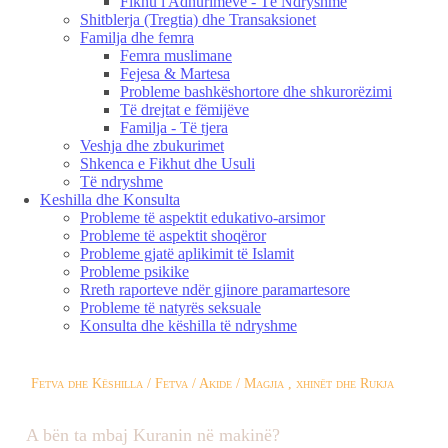
Fikhu i Adhurimeve - Të Ndryshme
Shitblerja (Tregtia) dhe Transaksionet
Familja dhe femra
Femra muslimane
Fejesa & Martesa
Probleme bashkëshortore dhe shkurorëzimi
Të drejtat e fëmijëve
Familja - Të tjera
Veshja dhe zbukurimet
Shkenca e Fikhut dhe Usuli
Të ndryshme
Keshilla dhe Konsulta
Probleme të aspektit edukativo-arsimor
Probleme të aspektit shoqëror
Probleme gjatë aplikimit të Islamit
Probleme psikike
Rreth raporteve ndër gjinore paramartesore
Probleme të natyrës seksuale
Konsulta dhe këshilla të ndryshme
Fetva dhe Këshilla / Fetva / Akide / Magjia , xhinët dhe Rukja
A bën ta mbaj Kuranin në makinë?