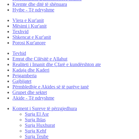
Kremte dhe ditë të shënuara
Hytbe - Të ndryshme
Vlera e Kur'anit
Mësimi i Kur'anit
Texhvid
Shkencat e Kur'anit
Porosi Kur'anore
Tevhid
Emrat dhe Cilësitë e Allahut
Realiteti i Imanit dhe Çfarë e kundërshton ate
Kadaja dhe Kaderi
Pejgamberia
Gajbijatet
Përmbledhje e Akides së të parëve tanë
Grupet dhe sektet
Akide - Të ndryshme
Koment i Sureve të përzgjedhura
Surja El Asr
Surja Ihlas
Surja Huxhurat
Surja Kehf
Surja Teube