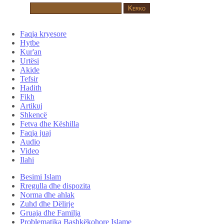
Faqja kryesore
Hytbe
Kur'an
Urtësi
Akide
Tefsir
Hadith
Fikh
Artikuj
Shkencë
Fetva dhe Këshilla
Faqja juaj
Audio
Video
Ilahi
Besimi Islam
Rregulla dhe dispozita
Norma dhe ahlak
Zuhd dhe Dëlirje
Gruaja dhe Familja
Problematika Bashkëkohore Islame