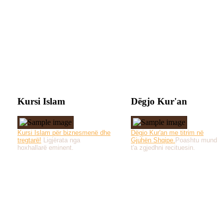
Kursi Islam
Dëgjo Kur'an
Kursi Islam për biznesmenë dhe
Dëgjo Kur'an me titrim në
tregtarë!
Ligjërata nga
Gjuhën Shqipe.
Poashtu mund
hoxhallarë eminent.
t'a zgjedhni recituesin.
Të gjitha drejtat e 