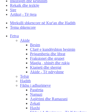
Inkurajim dhe këshillim
Rekaik dhe tezkije
Sire
Artikuj - Të tjera
Mrekulli shkencore në Kur'an dhe Hadith
Tema shkencore
Fetva
Akide
Besim
Çfarë e kundërshton besimin
Pejgamberia dhe librat
Fraksionet dhe grupet
Magjia , xhinët dhe rukja
Kiameti dhe shenjat
Akide - Të ndryshme
Tefsir
Hadith
Fikhu i adhurimeve
Pastërtia
Namazi
Agjërimi dhe Ramazani
Zekati
Haxhi