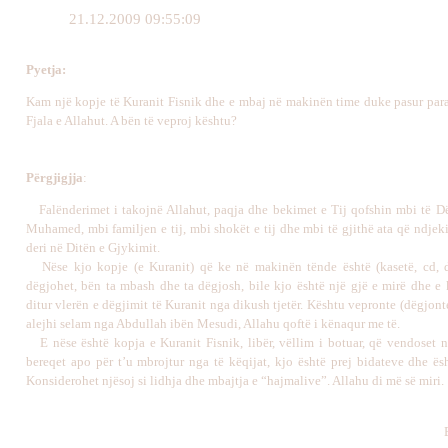
21.12.2009 09:55:09
Pyetja
:
Kam një kopje të Kuranit Fisnik dhe e mbaj në makinën time duke pasur para
Fjala e Allahut. A bën të veproj kështu?
Përgjigj
j
a
:
Falënderimet i takojnë Allahut, paqja dhe bekimet e Tij qofshin mbi të Dë
Muhamed, mbi familjen e tij, mbi shokët e tij dhe mbi të gjithë ata që ndjeki
deri në Ditën e Gjykimit.
Nëse kjo kopje (e Kuranit) që ke në makinën tënde është (kasetë, cd, 
dëgjohet, bën ta mbash dhe ta dëgjosh, bile kjo është një gjë e mirë dhe e 
ditur vlerën e dëgjimit të Kuranit nga dikush tjetër. Kështu vepronte (dëgjon
alejhi selam nga Abdullah ibën Mesudi, Allahu qoftë i kënaqur me të.
E nëse është kopja e Kuranit Fisnik, libër, vëllim i botuar, që vendoset 
bereqet apo për t’u mbrojtur nga të këqijat, kjo është prej bidateve dhe ësh
Konsiderohet njësoj si lidhja dhe mbajtja e “hajmalive”. Allahu di më së miri.