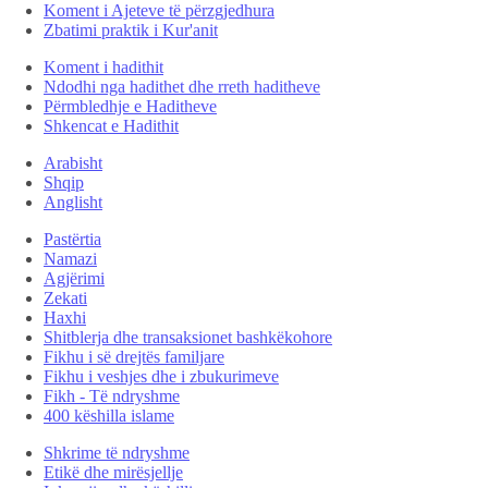
Koment i Ajeteve të përzgjedhura
Zbatimi praktik i Kur'anit
Koment i hadithit
Ndodhi nga hadithet dhe rreth haditheve
Përmbledhje e Haditheve
Shkencat e Hadithit
Arabisht
Shqip
Anglisht
Pastërtia
Namazi
Agjërimi
Zekati
Haxhi
Shitblerja dhe transaksionet bashkëkohore
Fikhu i së drejtës familjare
Fikhu i veshjes dhe i zbukurimeve
Fikh - Të ndryshme
400 këshilla islame
Shkrime të ndryshme
Etikë dhe mirësjellje