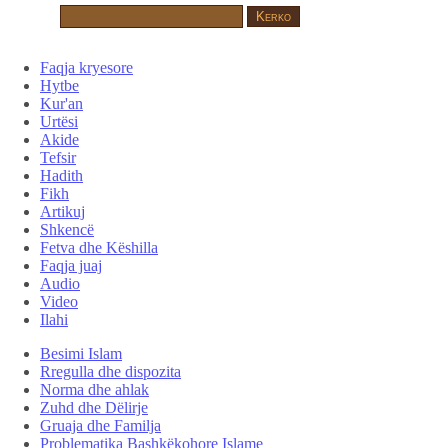
Faqja kryesore
Hytbe
Kur'an
Urtësi
Akide
Tefsir
Hadith
Fikh
Artikuj
Shkencë
Fetva dhe Këshilla
Faqja juaj
Audio
Video
Ilahi
Besimi Islam
Rregulla dhe dispozita
Norma dhe ahlak
Zuhd dhe Dëlirje
Gruaja dhe Familja
Problematika Bashkëkohore Islame