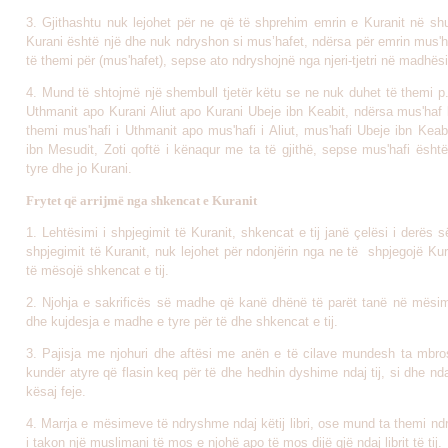
3. Gjithashtu nuk lejohet për ne që të shprehim emrin e Kuranit në s
Kurani është një dhe nuk ndryshon si mus’hafet, ndërsa për emrin mus'h
të themi për (mus'hafet), sepse ato ndryshojnë nga njeri-tjetri në madhësi
4. Mund të shtojmë një shembull tjetër këtu se ne nuk duhet të themi p.
Uthmanit apo Kurani Aliut apo Kurani Ubeje ibn Keabit, ndërsa mus'haf 
themi mus'hafi i Uthmanit apo mus'hafi i Aliut, mus'hafi Ubeje ibn Keabi
ibn Mesudit, Zoti qoftë i kënaqur me ta të gjithë, sepse mus'hafi ësht
tyre dhe jo Kurani.
Frytet që arrijmë nga shkencat e Kuranit
1. Lehtësimi i shpjegimit të Kuranit, shkencat e tij janë çelësi i derës së 
shpjegimit të Kuranit, nuk lejohet për ndonjërin nga ne të shpjegojë Ku
të mësojë shkencat e tij.
2. Njohja e sakrificës së madhe që kanë dhënë të parët tanë në mësim
dhe kujdesja e madhe e tyre për të dhe shkencat e tij.
3. Pajisja me njohuri dhe aftësi me anën e të cilave mundesh ta mbros
kundër atyre që flasin keq për të dhe hedhin dyshime ndaj tij, si dhe nd
kësaj feje.
4. Marrja e mësimeve të ndryshme ndaj këtij libri, ose mund ta themi n
i takon një muslimani të mos e njohë apo të mos dijë gjë ndaj librit të tij.