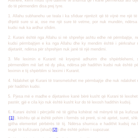
Atëherë, kemi midis tyre dallime të shumta që i kanë përmendur ato dij
do të përmendim disa prej tyre.
1. Allahu subhanehu ue teala i ka sfiduar njerëzit që të vijnë me një të
dhjetë sure si ai, ose me një sure të vetme, por nuk mundën, ndërsa 
kudsi nuk ka ardhur sfidim.
2. Kurani është nga Allahu si në shprehje ashtu edhe në përmbajtje, nd
kudsi përmbajtjen e ka nga Allahu dhe ky mendim është i përkrahur n
dijetarët, ndërsa për shprehjen nuk janë të një mendimi.
3. Me leximin e Kuranit në kryejmë adhurim dhe shpërblehemi, 
përmendëm më lart në dy pika, ndërsa për hadithin kudsi nuk është p
leximin e tij shpërblim si leximi i Kuranit.
4. Ndalohet që Kurani të transmetohet me përmbajtje dhe nuk ndalohet nj
për hadithin kudsi.
5. Pjesa më e madhe e dijetarëve kanë bërë kusht që Kurani të lexohet
pastër, gjë e cila kjo nuk është kusht kur do të lexosh hadithin kudsij.
6. Kurani është i përcjellë në të gjitha kohërat në mënyrë të pa kufizua
(
[1]
), kështu që ai është pohim i formës së prerë, si në ajetet, suret, shk
gjitha elementet përbërës të tij. Ndërsa shumica e hadithit kudsij na 
rrugë të kufizuara (ahad)(
[2]
) dhe është pohim i supozuar.