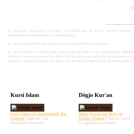
B
[1]
. Muteuatir, konsiderohet çdo lajm i cili përcillet nga një numër i shumtë njerëzish
imagjinueshme rënia dakord e tyre për të gënjyer.
[2]
- Ahad, konsiderohet çdo lajm që nuk i përmbush kushtet e muteuatirit.
[3]
. Duhet të dimë se Kurani është emërtuar me një emër të tillë menjëherë pas mbledhje
një libër të vetëm në kohën e Ebu Bekrit. Mus’haf rrjedh nga emri safha (fletë) shumësi i të c
ndaj dhe e emërtuan atë mesahif, që d.m.th.: fletushka të mbledhur në një libër të vetëm.
Kursi Islam
Dëgjo Kur'an
Kursi Islam për biznesmenë dhe
Dëgjo Kur'an me titrim në
tregtarë!
Ligjërata nga
Gjuhën Shqipe.
Poashtu mund
hoxhallarë eminent.
t'a zgjedhni recituesin.