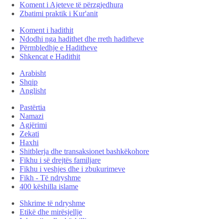
Koment i Ajeteve të përzgjedhura
Zbatimi praktik i Kur'anit
Koment i hadithit
Ndodhi nga hadithet dhe rreth haditheve
Përmbledhje e Haditheve
Shkencat e Hadithit
Arabisht
Shqip
Anglisht
Pastërtia
Namazi
Agjërimi
Zekati
Haxhi
Shitblerja dhe transaksionet bashkëkohore
Fikhu i së drejtës familjare
Fikhu i veshjes dhe i zbukurimeve
Fikh - Të ndryshme
400 këshilla islame
Shkrime të ndryshme
Etikë dhe mirësjellje