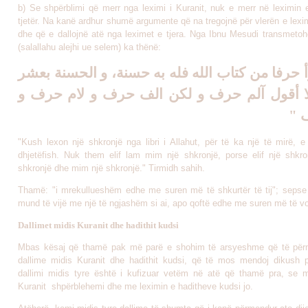
b) Se shpërblimi që merr nga leximi i Kuranit, nuk e merr në leximin e
tjetër. Na kanë ardhur shumë argumente që na tregojnë për vlerën e lexim
dhe që e dallojnë atë nga leximet e tjera. Nga Ibnu Mesudi transmetohe
(salallahu alejhi ue selem) ka thënë:
" رفا من كتاب الله فله به حسنة، و الحسنة بعشر
 لا أقول آلم حرف و لكن الف حرف و لام حرف و
رف
"Kush lexon një shkronjë nga libri i Allahut, për të ka një të mirë, e
dhjetëfish. Nuk them elif lam mim një shkronjë, porse elif një shkro
shkronjë dhe mim një shkronjë." Tirmidh sahih.
Thamë: "i mrekullueshëm edhe me suren më të shkurtër të tij"; seps
mund të vijë me një të ngjashëm si ai, apo qoftë edhe me suren më të vogë
Dallimet midis Kuranit dhe hadithit kudsi
Mbas kësaj që thamë pak më parë e shohim të arsyeshme që të për
dallime midis Kuranit dhe hadithit kudsi, që të mos mendoj dikush 
dallimi midis tyre është i kufizuar vetëm në atë që thamë pra, se 
Kuranit shpërblehemi dhe me leximin e haditheve kudsi jo.