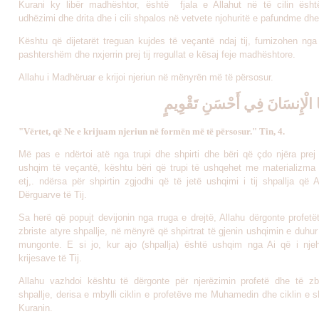
Kurani ky libër madhështor, është fjala e Allahut në të cilin ësht
udhëzimi dhe drita dhe i cili shpalos në vetvete njohuritë e pafundme dhe
Kështu që dijetarët treguan kujdes të veçantë ndaj tij, furnizohen nga b
pashtershëm dhe nxjerrin prej tij rregullat e kësaj feje madhështore.
Allahu i Madhëruar e krijoi njeriun në mënyrën më të përsosur.
نَا الْإِنسَانَ فِي أَحْسَنِ تَقْوِيمٍ
"Vërtet, që Ne e krijuam njeriun në formën më të përsosur." Tin, 4.
Më pas e ndërtoi atë nga trupi dhe shpirti dhe bëri që çdo njëra prej 
ushqim të veçantë, kështu bëri që trupi të ushqehet me materializma s
etj,. ndërsa për shpirtin zgjodhi që të jetë ushqimi i tij shpallja që 
Dërguarve të Tij.
Sa herë që popujt devijonin nga rruga e drejtë, Allahu dërgonte profetë
zbriste atyre shpallje, në mënyrë që shpirtrat të gjenin ushqimin e duhur
mungonte. E si jo, kur ajo (shpallja) është ushqim nga Ai që i njeh
krijesave të Tij.
Allahu vazhdoi kështu të dërgonte për njerëzimin profetë dhe të zb
shpallje, derisa e mbylli ciklin e profetëve me Muhamedin dhe ciklin e 
Kuranin.