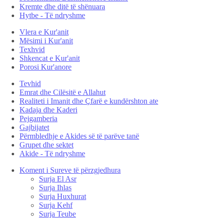
Kremte dhe ditë të shënuara
Hytbe - Të ndryshme
Vlera e Kur'anit
Mësimi i Kur'anit
Texhvid
Shkencat e Kur'anit
Porosi Kur'anore
Tevhid
Emrat dhe Cilësitë e Allahut
Realiteti i Imanit dhe Çfarë e kundërshton ate
Kadaja dhe Kaderi
Pejgamberia
Gajbijatet
Përmbledhje e Akides së të parëve tanë
Grupet dhe sektet
Akide - Të ndryshme
Koment i Sureve të përzgjedhura
Surja El Asr
Surja Ihlas
Surja Huxhurat
Surja Kehf
Surja Teube