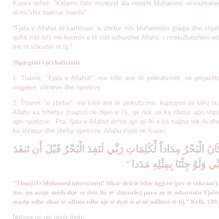
Kurani është: "Kelamu llahi munezel ala nebijihi Muhamed, el-muteabed 
el-mu'xhiz biaksar suerihi"
"Fjala e Allahut të Lartësuar, e zbritur mbi Muhamedin (paqja dhe shpët
qoftë mbi të!) me leximin e të cilit adhurohet Allahu, i mrekullueshëm 
më të shkurtër të tij."
Shpjegimi i përkufizimit
1. Thamë: "Fjala e Allahut"; me këtë anë të përkufizimit, ne përjashto
engjëjve, xhinëve dhe njerëzve.
2. Thamë: "e zbritur"; me këtë anë të përkufizimit, kuptojmë se këtu n
Allahu ka fshehur (ruajtur) në dijen e Tij, që nuk ua ka zbritur apo shpa
apo njerëzve. Pra, fjala e Allahut është ajo që Ai e ka ruajtur tek Ai dhe
ka shfaqur dhe zbritur njerëzve. Allahu thotë në Kuran:
"َ الْبَحْرُ مِدَاداً لِّكَلِمَاتِ رَبِّي لَنَفِدَ الْبَحْرُ قَبْلَ أَن تَنفَدَ
ِّي وَلَوْ جِئْنَا بِمِثْلِهِ مَدَدا
"Thuaj (O Muhamed njerëzimit)! Sikur deti të ishte ngjyrë (për të shkruar) F
tim, pa asnjë mëdyshje se deti do të shterohej para se të mbaronin Fjalët
madje edhe sikur të sillnin edhe një të dytë si ai në ndihmë të tij.” Kefh, 109.
Ndërsa në një tjetër thotë: