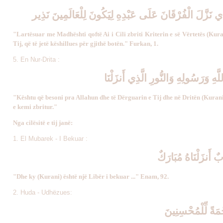
ذِي نَزَّلَ الْفُرْقَانَ عَلَى عَبْدِهِ لِيَكُونَ لِلْعَالَمِينَ نَذِير
"Lartësuar me Madhështi qoftë Ai i Cili zbriti Kriterin e së Vërtetës (Kuran
Tij, që të jetë këshillues për gjithë botën." Furkan, 1.
5. En Nur-Drita :
لَّهِ وَرَسُولِهِ وَالنُّورِ الَّذِي أَنزَلْنَا
"Kështu që besoni pra Allahun dhe të Dërguarin e Tij dhe në Dritën (Kuranin
e kemi zbritur."
Nga cilësitë e tij janë:
1. El Mubarek - I Bekuar :
بٌ أَنزَلْنَاهُ مُبَارَكٌ
"Dhe ky (Kurani) është një Libër i bekuar ..." Enam, 92.
2. Huda - Udhëzues:
َةً لِّلْمُحْسِنِينَ