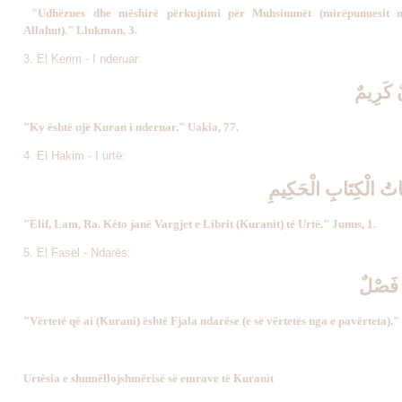
"Udhëzues dhe mëshirë përkujtimi për Muhsinunët (mirëpunuesit 
Allahut)." Llukman, 3.
3. El Kerim - I nderuar:
نٌ كَرِيمٌ
"Ky është një Kuran i nderuar." Uakia, 77.
4. El Hakim - I urtë:
اتُ الْكِتَابِ الْحَكِيمِ
"Elif, Lam, Ra. Këto janë Vargjet e Librit (Kuranit) të Urtë." Junus, 1.
5. El Fasël - Ndarës:
لٌ فَصْلٌ
"Vërtetë që ai (Kurani) është Fjala ndarëse (e së vërtetës nga e pavërteta)."
Urtësia e shumëllojshmërisë së emrave të Kuranit