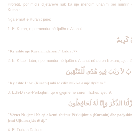
Profetit, por midis dijetarëve nuk ka një mendim unanim për numrin
Kuranit.
Nga emrat e Kuranit janë:
1. El Kuran; e përmendur në fjalën e Allahut:
نٌ كَرِيمٌ
"Ky është një Kuran i nderuar." Uakia, 77.
2. El Kitab –Libri; i përmendur në fjalën e Allahut në suren Bekare, ajeti 2
ابُ لاَ رَيْبَ فِيهِ هُدًى لِّلْمُتَّقِي
نَ
"Ky është Libri (Kurani) mbi të cilin nuk ka asnjë dyshim."
3. Edh-Dhikër-Përkujtim; që e gjejmë në suren Hixhër, ajeti 9:
زَّلْنَا الذِّكْرَ وَإِنَّا لَهُ لَحَافِظُونَ
"Vërtet Ne, jemi Ne që e kemi zbritur Përkujtimin (Kuranin) dhe padyshi
jemi Gjithruajtës të tij."
4. El Furkan-Dallues: