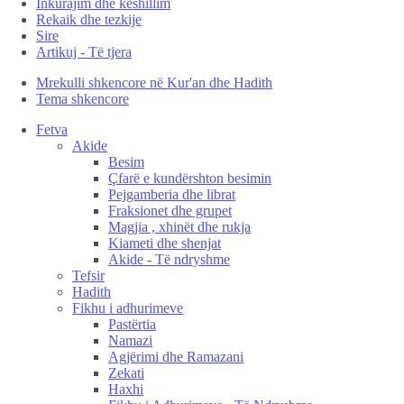
Inkurajim dhe këshillim
Rekaik dhe tezkije
Sire
Artikuj - Të tjera
Mrekulli shkencore në Kur'an dhe Hadith
Tema shkencore
Fetva
Akide
Besim
Çfarë e kundërshton besimin
Pejgamberia dhe librat
Fraksionet dhe grupet
Magjia , xhinët dhe rukja
Kiameti dhe shenjat
Akide - Të ndryshme
Tefsir
Hadith
Fikhu i adhurimeve
Pastërtia
Namazi
Agjërimi dhe Ramazani
Zekati
Haxhi