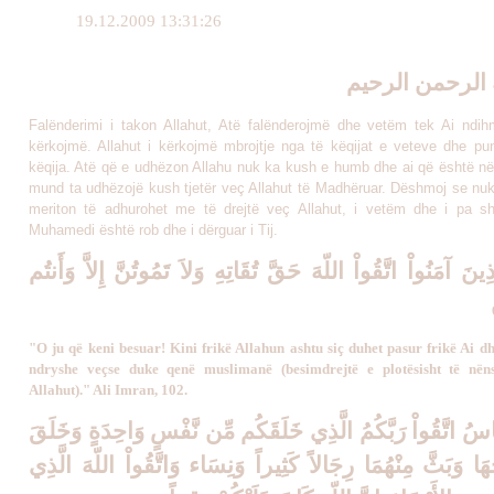
19.12.2009 13:31:26
 الرحمن الرحيم
Falënderimi i takon Allahut, Atë falënderojmë dhe vetëm tek Ai ndih
kërkojmë. Allahut i kërkojmë mbrojtje nga të këqijat e veteve dhe pu
këqija. Atë që e udhëzon Allahu nuk ka kush e humb dhe ai që është n
mund ta udhëzojë kush tjetër veç Allahut të Madhëruar. Dëshmoj se nuk 
meriton të adhurohet me të drejtë veç Allahut, i vetëm dhe i pa 
Muhamedi është rob dhe i dërguar i Tij.
َّذِينَ آمَنُواْ اتَّقُواْ اللّهَ حَقَّ تُقَاتِهِ وَلاَ تَمُوتُنَّ إِلاَّ وَأَنتُم
"O ju që keni besuar! Kini frikë Allahun ashtu siç duhet pasur frikë Ai d
ndryshe veçse duke qenë muslimanë (besimdrejtë e plotësisht të nën
Allahut)." Ali Imran, 102.
لنَّاسُ اتَّقُواْ رَبَّكُمُ الَّذِي خَلَقَكُم مِّن نَّفْسٍ وَاحِدَةٍ وَخَلَقَ
َهَا وَبَثَّ مِنْهُمَا رِجَالاً كَثِيراً وَنِسَاء وَاتَّقُواْ اللّهَ الَّذِي