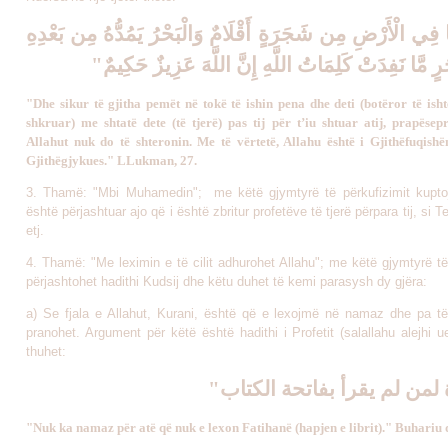
"َا فِي الْأَرْضِ مِن شَجَرَةٍ أَقْلَامٌ وَالْبَحْرُ يَمُدُّهُ مِن بَعْدِهِ
حُرٍ مَّا نَفِدَتْ كَلِمَاتُ اللَّهِ إِنَّ اللَّهَ عَزِيزٌ حَكِيمٌ
"Dhe sikur të gjitha pemët në tokë të ishin pena dhe deti (botëror të isht
shkruar) me shtatë dete (të tjerë) pas tij për t’iu shtuar atij, prapësep
Allahut nuk do të shteronin. Me të vërtetë, Allahu është i Gjithëfuqish
Gjithëgjykues." LLukman, 27.
3. Thamë: "Mbi Muhamedin"; me këtë gjymtyrë të përkufizimit kupt
është përjashtuar ajo që i është zbritur profetëve të tjerë përpara tij, si Teu
etj.
4. Thamë: "Me leximin e të cilit adhurohet Allahu"; me këtë gjymtyrë të
përjashtohet hadithi Kudsij dhe këtu duhet të kemi parasysh dy gjëra:
a) Se fjala e Allahut, Kurani, është që e lexojmë në namaz dhe pa të 
pranohet. Argument për këtë është hadithi i Profetit (salallahu alejhi 
thuhet:
" لمن لم يقرأ بفاتحة الكتاب
"Nuk ka namaz për atë që nuk e lexon Fatihanë (hapjen e librit)." Buhariu