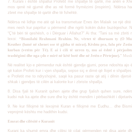
7. Kurani i është shpallur Profetit me shpallje të qartë, me anën e Xhe
mos qenë në gjumë dhe as në formë frymëzimi (inspirim). Ndërsa hadi
zbret me shpallje të qartë dhe të fshehtë.
Ndërsa në lidhje me atë që ka transmetuar Enes ibn Malaik se një ditë 
mes nesh kur papritur u përmend dhe ngriti kokën duke buzëqeshur. 
“Ç’të bëri të qeshësh, o i Dërguar i Allahut?” Ai tha: “Tani sa më zbriti 
lexoi:
“Bismilahi Rrahmani Rrahim. Ne, vërtet të dhuruam ty (O M
Keuther (lumë në xhenet ose të gjitha të mirat). Kështu pra, falu për Zotin
kurban (vetëm për Të). E ai i cili të urren ty, mu ai është i përjasht
trashëgimi dhe nga çdo e mirë në këtë botë dhe në Jetën e Përtejme)."
Musli
Në realitet kjo e përmendur nuk është gjendje gjumi, porse ndoshta ajo 
që kalon Profeti kur i vjen shpallja, sepse siç e dimë që llojet e shpalljes
e Profetit me to ndryshojnë, saqë ka pasur raste që atij i dilnin djersë
shkak i gjendjes të cilën ai kalonte kur i zbriste shpallja.
8. Disa fjali të Kuranit quhen ajete dhe grup fjalish quhen sure, ndër
kudsi nuk ka ajete dhe sure dhe ky është mendim i përbashkët i dijetarë
9. Ne kur fillojmë të lexojmë Kuran e fillojmë me Eudhu… dhe Bism
veprojmë kështu me hadithin kudsi.
Emrat dhe cilësitë e Kuranit
Kurani ka shumë emra dhe cilësi të cilat përmenden në disa ajete dh