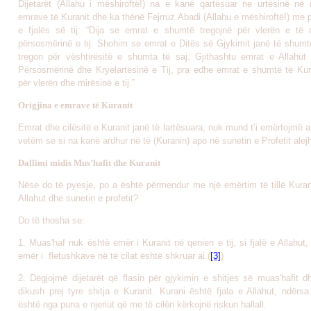
Dijetarët (Allahu i mëshiroftë!) na e kanë qartësuar ne urtësinë në
emrave të Kuranit dhe ka thënë Fejrruz Abadi (Allahu e mëshiroftë!) me
e fjalës së tij: “Dija se emrat e shumtë tregojnë për vlerën e të q
përsosmërinë e tij. Shohim se emrat e Ditës së Gjykimit janë të shumt
tregon për vështirësitë e shumta të saj. Gjithashtu emrat e Allahut 
Përsosmërinë dhe Kryelartësinë e Tij, pra edhe emrat e shumtë të Kura
për vlerën dhe mirësinë e tij.”
Origjina e emrave të Kuranit
Emrat dhe cilësitë e Kuranit janë të lartësuara, nuk mund t’i emërtojmë 
vetëm se si na kanë ardhur në të (Kuranin) apo në sunetin e Profetit alej
Dallimi midis Mus’hafit dhe Kuranit
Nëse do të pyesje, po a është përmendur me një emërtim të tillë Kurani
Allahut dhe sunetin e profetit?
Do të thosha se:
1. Muas'haf nuk është emër i Kuranit në qenien e tij, si fjalë e Allahut,
emër i fletushkave në të cilat është shkruar ai.(
[3]
)
2. Dëgjojmë dijetarët që flasin për gjykimin e shitjes së muas'hafit d
dikush prej tyre shitja e Kuranit. Kurani është fjala e Allahut, ndërsa
është nga puna e njeriut që me të cilën kërkojnë riskun hallall.