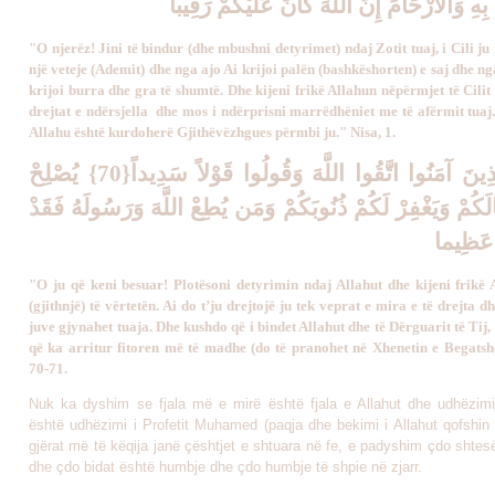
هِ وَالأَرْحَامَ إِنَّ اللّهَ كَانَ عَلَيْكُمْ رَقِيباً
"O njerëz! Jini të bindur (dhe mbushni detyrimet) ndaj Zotit tuaj, i Cili ju 
një veteje (Ademit) dhe nga ajo Ai krijoi palën (bashkëshorten) e saj dhe ng
krijoi burra dhe gra të shumtë. Dhe kijeni frikë Allahun nëpërmjet të Cilit 
drejtat e ndërsjella dhe mos i ndërprisni marrëdhëniet me të afërmit tuaj.
Allahu është kurdoherë Gjithëvëzhgues përmbi ju." Nisa, 1.
يَا أَيُّهَا الَّذِينَ آمَنُوا اتَّقُوا اللَّهَ وَقُولُوا قَوْلاً سَدِيداً{70} يُصْلِحْ
لَكُمْ وَيَغْفِرْ لَكُمْ ذُنُوبَكُمْ وَمَن يُطِعْ اللَّهَ وَرَسُولَهُ فَقَدْ
ً عَظِيما
"O ju që keni besuar! Plotësoni detyrimin ndaj Allahut dhe kijeni frikë A
(gjithnjë) të vërtetën. Ai do t’ju drejtojë ju tek veprat e mira e të drejta dh
juve gjynahet tuaja. Dhe kushdo që i bindet Allahut dhe të Dërguarit të Tij,
që ka arritur fitoren më të madhe (do të pranohet në Xhenetin e Begats
70-71.
Nuk ka dyshim se fjala më e mirë është fjala e Allahut dhe udhëzimi
është udhëzimi i Profetit Muhamed (paqja dhe bekimi i Allahut qofshin 
gjërat më të këqija janë çështjet e shtuara në fe, e padyshim çdo shtes
dhe çdo bidat është humbje dhe çdo humbje të shpie në zjarr.