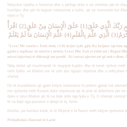
Ndryshoi rrjedha e historisë dhe u përhap drita e së vërtetës për të shua
humbjes dhe për të larguar mbeturinat e kufrit, që në momentin kur Alla
robin e Tij:
اقْرَأْ بِاسْمِ رَبِّكَ الَّذِي خَلَقَ{1} خَلَقَ الْإِنسَانَ مِنْ عَلَقٍ{2} اقْرَأْ
مَ الْإِنسَانَ مَا لَمْ يَعْلَمْ
"Lexo! Me emrin e Zotit tënd, i Cili krijoi (çdo gjë). Ka krijuar njeriun n
gjaku e mpiksur në mitrën e nënës). Lexo! Dhe Zoti yt është më i Begati Dhu
mësoi (njeriun) të shkruajë me pendë. Ai i mësoi njeriut atë që nuk e dinte. A
Ndaj duhet që muslimanët të tregojnë kujdes dhe të kenë njohuri rreth li
rreth fjalës së Allahut me të cilin ata ngopin shpirtrat dhe u ndriçohen 
xhenet.
Do të mundohemi që gjatë këtyre mësimeve të prekim gjërat më elementa
me njohuritë rreth Kuranit duke shpresuar që të jenë të dobishme për ne 
duke e lutur Allahun që të na bëjë dobi nga fjala e Tij, t’i shërojë zemrat
të na bëjë nga pasuesit e denjë të tij, Amin.
Kështu, pa humbur kohë, le të fillojmë e të flasim rreth këtyre njohurive 
Përkufizimi i Kuranit të Lartë