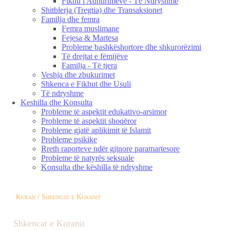
Fikhu i Adhurimeve - Të Ndryshme
Shitblerja (Tregtia) dhe Transaksionet
Familja dhe femra
Femra muslimane
Fejesa & Martesa
Probleme bashkëshortore dhe shkurorëzimi
Të drejtat e fëmijëve
Familja - Të tjera
Veshja dhe zbukurimet
Shkenca e Fikhut dhe Usuli
Të ndryshme
Keshilla dhe Konsulta
Probleme të aspektit edukativo-arsimor
Probleme të aspektit shoqëror
Probleme gjatë aplikimit të Islamit
Probleme psikike
Rreth raporteve ndër gjinore paramartesore
Probleme të natyrës seksuale
Konsulta dhe këshilla të ndryshme
Kuran / Shkencat e Kuranit
Shkencat e Kuranit