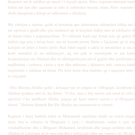
(haramet më të mëdha) që mund t`i kryejë njeriu. Këto veprime rrënojnë bazën
folëm më lart dhe sqaruam se mbi të ndërtohet besimi islam. Këto veprime t
shirk (shoqërim i dikujt në adhurimin e Allahut).
Me vdekjen e njeriut, qoftë ai besimtar apo jobesimtar, ndërpritet lidhja me
me njerëzit e gjallë dhe çdo tendencë që të krijohet lidhje mes të vdekurve d
në Islam është e papranueshme. Të vdekurit kanë një formë jete që quhet 
dallon nga jeta e kësaj bote; ata në berzah presin Ditën e Gjykimit që të rin
kalojnë në jetën e botës tjetër. Nuk është aspak e saktë të mendohet se ata 
kanë mundësi të na ndihmojnë, aq më pak të mendojmë se ata kanë
komunikojnë me Allahun dhe të ndërmjetësojnë për të gjallët dhe problemet e 
madhërimi i tyrbeve, vizita e tyre dhe ndërtimi i faltoreve mbi varreza ësht
rreptësisht e ndaluar në Islam. Për këtë kemi disa hadithe që e sqarojnë këtë
to veçojmë:
- Ebu Hurejra, Allahu qoftë i kënaqur me të, tregon se i Dërguari, lavdërimi 
Allahut qofshin mbi të, ka thënë:
"O Zot, mos e bëj varrin tim vend të cilin
njerëzit! I ka mallkuar Allahu popujt që kanë marrë varret e të Dërguarv
xhami."
Shënon Ahmedi Ibn Ebi Shejbe me transmetim te vërtetë.
Kuptimi i këtij hadithi është se Muhamedi salallahu alejhi ue selem trego
tjera, kur u vdisnin të Dërguarit e tyre, i shndërronin varret e tyre n
vendadhurime dhe i Dërguari Muhamed, lavdërimi dhe paqja qofshin mbi të
Allahut të Lartësuar që të mos ndodhë e njëjta gjë edhe me varrin e tij. Në një