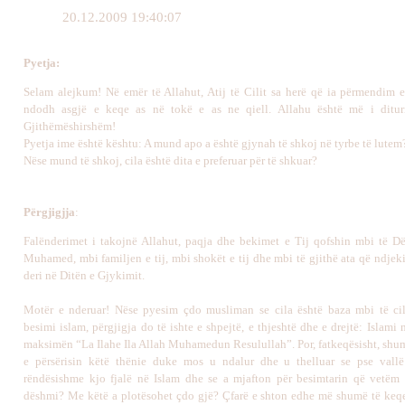
20.12.2009 19:40:07
Pyetja
:
Selam alejkum! Në emër të Allahut, Atij të Cilit sa herë që ia përmendim 
ndodh asgjë e keqe as në tokë e as ne qiell. Allahu është më i dituri
Gjithëmëshirshëm!
Pyetja ime është kështu: A mund apo a është gjynah të shkoj në tyrbe të lutem
Nëse mund të shkoj, cila është dita e preferuar për të shkuar?
Përgjigj
j
a
:
Falënderimet i takojnë Allahut, paqja dhe bekimet e Tij qofshin mbi të Dë
Muhamed, mbi familjen
e tij
,
mbi
shokët
e tij
dhe
mbi
të gjithë ata që ndjeki
deri në Ditën e Gjykimit.
Motër e nderuar! Nëse pyesim çdo musliman se cila është baza mbi të ci
besimi islam, përgjigja do të ishte e shpejtë, e thjeshtë dhe e drejtë: Islami
maksimën “La Ilahe Ila Allah Muhamedun Resulullah”. Por, fatkeqësisht, sh
e përsërisin këtë thënie duke mos u ndalur dhe u thelluar se pse vall
rëndësishme kjo fjalë në Islam dhe se a mjafton për besimtarin që vetëm 
dëshmi? Me këtë a plotësohet çdo gjë? Çfarë e shton edhe më shumë të keq