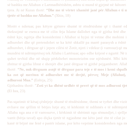
së bashku me Allahun e Lartmadhërishëm, ashtu si mund të gjejmë në faltoret 
tjera. Ai në Kuran thotë:
“Dhe me të vërtet xhamitë janë për Allahun e ti m
tjetër së bashku me Allahun.”
(Xhin, 18)
Motër e nderuar, pas këtyre gjërave shumë të rëndësishme që i thamë ed
theksojmë se esenca me të cilin feja Islame dallohet nga të gjitha fetë dhe 
është kjo; ngritja dhe konsiderimi i Allahut si hyjni të vetme dhe mohimi i
adhurohet dhe që pretendohet se ka këtë shkallë pa marrë parasysh a është 
adhurohet, i dërguar që i jepen cilësi të Zotit, njeri i vdekur (i varrosur) që 
mundësi të ndërmjetësoj tek Allahu i Lartësuar, apo edhe krijesë e ngurtë. Në 
quhet tevhid dhe në shqip përkthehet monoteizëm ose njëshmëri. Mbi kët
zbritur të gjitha librat e shenjët dhe janë dërguar të gjithë pejgamberet. Alla
thotë:
“Ne, nuk dërguam asnjë të dërguar para teje e të mos i kemi shpallu
ka zot që meriton të adhurohet me të drejtë, përveç Meje (Allahut)
adhuroni Mua.”
(Enbija, 25)
Gjithashtu thotë:
"Zoti yt ka dhënë urdhër të prerë që të mos adhuroni tjetë
(El Isra, 23).
Pas sqarimit të kësaj çështjeje shumë të rëndësishme, themi se tyrbet dhe vizit
evliave me qëllim të bërjes lutje aty, të kërkimit të ndihmës e të ndërmjetë
Allahu nga ana e të varrosurve, i kërkimit të shërimit nga sëmundjet, i sjelljes
varrit (bërja tavaf) apo diçka tjetër të ngjashme me këto janë rite të cilat j
kanë të bëjnë me fenë e pastër islame, por këto veprime konsiderohen nga më