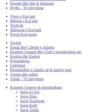
Kremte dhe ditë të shënuara
Hytbe - Të ndryshme
Vlera e Kur'anit
Mësimi i Kur'anit
Texhvid
Shkencat e Kur'anit
Porosi Kur'anore
Tevhid
Emrat dhe Cilësitë e Allahut
Realiteti i Imanit dhe Çfarë e kundërshton ate
Kadaja dhe Kaderi
Pejgamberia
Gajbijatet
Përmbledhje e Akides së të parëve tanë
Grupet dhe sektet
Akide - Të ndryshme
Koment i Sureve të përzgjedhura
Surja El Asr
Surja Ihlas
Surja Huxhurat
Surja Kehf
Surja Teube