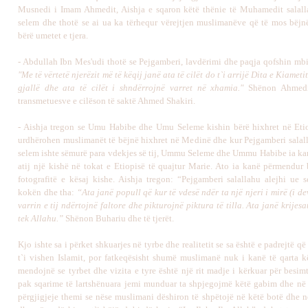
Musnedi i Imam Ahmedit, Aishja e sqaron këtë thënie të Muhamedit salall
selem dhe thotë se ai ua ka tërhequr vërejtjen muslimanëve që të mos bëjn
bërë umetet e tjera.
- Abdullah Ibn Mes'udi thotë se Pejgamberi, lavdërimi dhe paqja qofshin mbi 
"Me të vërtetë njerëzit më të këqij janë ata të cilët do t`i arrijë Dita e Kiameti
gjallë dhe ata të cilët i shndërrojnë varret në xhamia."
Shënon Ahmedi 
transmetuesve e cilëson të saktë Ahmed Shakiri.
- Aishja tregon se Umu Habibe dhe Umu Seleme kishin bërë hixhret në Etio
urdhërohen muslimanët të bëjnë hixhret në Medinë dhe kur Pejgamberi salall
selem ishte sëmurë para vdekjes së tij, Ummu Seleme dhe Ummu Habibe ia k
atij një kishë në tokat e Etiopisë të quajtur Marie. Ato ia kanë përmendur
fotografitë e kësaj kishe. Aishja tregon: “Pejgamberi salallahu alejhi ue s
kokën dhe tha:
“Ata janë popull që kur të vdesë ndër ta një njeri i mirë (i d
varrin e tij ndërtojnë faltore dhe pikturojnë piktura të tilla. Ata janë krijesa
tek Allahu.”
Shënon Buhariu dhe të tjerët.
Kjo ishte sa i përket shkuarjes në tyrbe dhe realitetit se sa është e padrejtë q
t`i vishen Islamit, por fatkeqësisht shumë muslimanë nuk i kanë të qarta k
mendojnë se tyrbet dhe vizita e tyre është një rit madje i kërkuar për besim
pak sqarime të lartshënuara jemi munduar ta shpjegojmë këtë gabim dhe në 
përgjigjeje themi se nëse muslimani dëshiron të shpëtojë në këtë botë dhe në