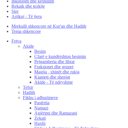
Inkurajim dhe këshillim
Rekaik dhe tezkije
Sire
Artikuj - Të tjera
Mrekulli shkencore në Kur'an dhe Hadith
Tema shkencore
Fetva
Akide
Besim
Çfarë e kundërshton besimin
Pejgamberia dhe librat
Fraksionet dhe grupet
Magjia , xhinët dhe rukja
Kiameti dhe shenjat
Akide - Të ndryshme
Tefsir
Hadith
Fikhu i adhurimeve
Pastërtia
Namazi
Agjërimi dhe Ramazani
Zekati
Haxhi