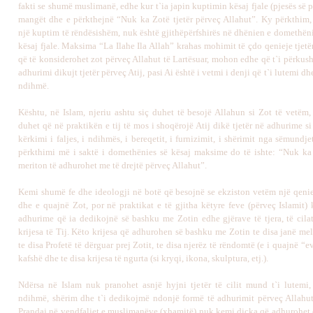
fakti se shumë muslimanë, edhe kur t`ia japin kuptimin kësaj fjale (pjesës së pa
mangët dhe e përkthejnë “Nuk ka Zotë tjetër përveç Allahut”. Ky përkthim,
një kuptim të rëndësishëm, nuk është gjithëpërfshirës në dhënien e domethëni
kësaj fjale. Maksima “La Ilahe Ila Allah” krahas mohimit të çdo qenieje tjet
që të konsiderohet zot përveç Allahut të Lartësuar, mohon edhe që t`i përkus
adhurimi dikujt tjetër përveç Atij, pasi Ai është i vetmi i denji që t`i lutemi dh
ndihmë.
Kështu, në Islam, njeriu ashtu siç duhet të besojë Allahun si Zot të vetëm, 
duhet që në praktikën e tij të mos i shoqërojë Atij dikë tjetër në adhurime si 
kërkimi i faljes, i ndihmës, i bereqetit, i furnizimit, i shërimit nga sëmundjet
përkthimi më i saktë i domethënies së kësaj maksime do të ishte: “Nuk ka
meriton të adhurohet me të drejtë përveç Allahut”.
Kemi shumë fe dhe ideologji në botë që besojnë se ekziston vetëm një qeni
dhe e quajnë Zot, por në praktikat e të gjitha këtyre feve (përveç Islamit) 
adhurime që ia dedikojnë së bashku me Zotin edhe gjërave të tjera, të cilat
krijesa të Tij. Këto krijesa që adhurohen së bashku me Zotin te disa janë mel
te disa Profetë të dërguar prej Zotit, te disa njerëz të rëndomtë (e i quajnë “evl
kafshë dhe te disa krijesa të ngurta (si kryqi, ikona, skulptura, etj.).
Ndërsa në Islam nuk pranohet asnjë hyjni tjetër të cilit mund t`i lutemi,
ndihmë, shërim dhe t`i dedikojmë ndonjë formë të adhurimit përveç Allahut 
Prandaj në vendfaljet e muslimanëve (xhamitë) nuk kemi diçka që adhurohet