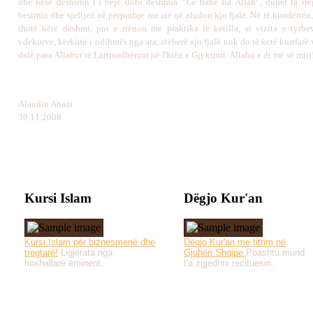
dhe nëse dëshiron t`i bëjë dobi dëshmia “La Ilahe Ila Allah”, duhet ta rreg
besimin dhe sjelljen në përputhje me atë që aludon kjo fjalë. Në të kundërtën,
thotë këtë dëshmi, por e rrënon me praktika të këtilla, si vizita e tyrbev
vdekurve, kërkimi i ndihmës nga ata, atëherë ajo fjalë nuk do të ketë kurrfarë v
dalë para Allahut të Lartmadhëruar në Ditën e Gjykimit. Allahu e di më së miri
Alaudin Abazi
30.11.2008
Kursi Islam
Dëgjo Kur'an
Kursi Islam për biznesmenë dhe
Dëgjo Kur'an me titrim në
tregtarë!
Ligjërata nga
Gjuhën Shqipe.
Poashtu mund
hoxhallarë eminent.
t'a zgjedhni recituesin.
Të gjitha drejtat e 