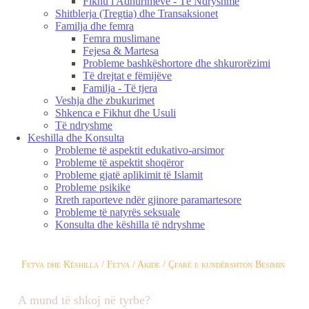
Fikhu i Adhurimeve - Të Ndryshme
Shitblerja (Tregtia) dhe Transaksionet
Familja dhe femra
Femra muslimane
Fejesa & Martesa
Probleme bashkëshortore dhe shkurorëzimi
Të drejtat e fëmijëve
Familja - Të tjera
Veshja dhe zbukurimet
Shkenca e Fikhut dhe Usuli
Të ndryshme
Keshilla dhe Konsulta
Probleme të aspektit edukativo-arsimor
Probleme të aspektit shoqëror
Probleme gjatë aplikimit të Islamit
Probleme psikike
Rreth raporteve ndër gjinore paramartesore
Probleme të natyrës seksuale
Konsulta dhe këshilla të ndryshme
Fetva dhe Këshilla / Fetva / Akide / Çfarë e kundërshton Besimin
A mund të shkoj në tyrbe?