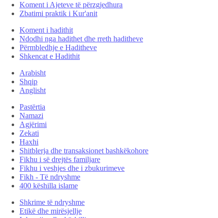
Koment i Ajeteve të përzgjedhura
Zbatimi praktik i Kur'anit
Koment i hadithit
Ndodhi nga hadithet dhe rreth haditheve
Përmbledhje e Haditheve
Shkencat e Hadithit
Arabisht
Shqip
Anglisht
Pastërtia
Namazi
Agjërimi
Zekati
Haxhi
Shitblerja dhe transaksionet bashkëkohore
Fikhu i së drejtës familjare
Fikhu i veshjes dhe i zbukurimeve
Fikh - Të ndryshme
400 këshilla islame
Shkrime të ndryshme
Etikë dhe mirësjellje