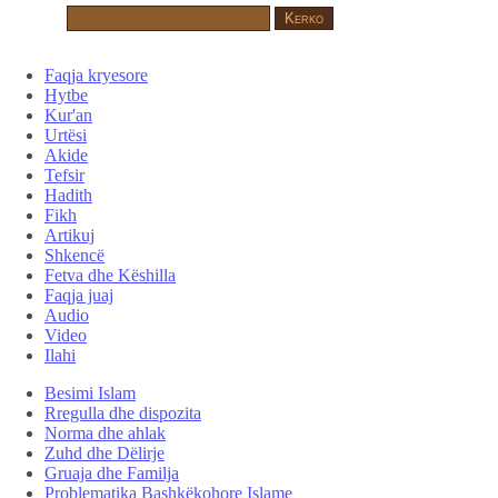
Faqja kryesore
Hytbe
Kur'an
Urtësi
Akide
Tefsir
Hadith
Fikh
Artikuj
Shkencë
Fetva dhe Këshilla
Faqja juaj
Audio
Video
Ilahi
Besimi Islam
Rregulla dhe dispozita
Norma dhe ahlak
Zuhd dhe Dëlirje
Gruaja dhe Familja
Problematika Bashkëkohore Islame