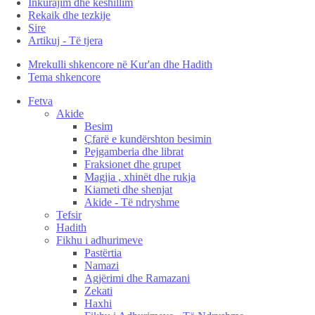
Inkurajim dhe këshillim
Rekaik dhe tezkije
Sire
Artikuj - Të tjera
Mrekulli shkencore në Kur'an dhe Hadith
Tema shkencore
Fetva
Akide
Besim
Çfarë e kundërshton besimin
Pejgamberia dhe librat
Fraksionet dhe grupet
Magjia , xhinët dhe rukja
Kiameti dhe shenjat
Akide - Të ndryshme
Tefsir
Hadith
Fikhu i adhurimeve
Pastërtia
Namazi
Agjërimi dhe Ramazani
Zekati
Haxhi