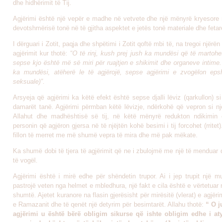
dhe hidhërimit të Tij.
Agjërimi është një vepër e madhe në vetvete dhe një mënyrë kryesore n
devotshmërisë tonë në të gjitha aspektet e jetës tonë materiale dhe fetar
I dërguari i Zotit, paqja dhe shpëtimi i Zotit qoftë mbi të, na tregoi njërë
agjërimit kur thotë: “
O të rinj, kush prej jush ka mundësi që të martohet
sepse kjo është më së miri për ruajtjen e shikimit dhe organeve intime
ka mundësi, atëherë le të agjërojë, sepse agjërimi e zvogëlon epsh
seksuale)”
.
Arsyeja që agjërimi ka këtë efekt është sepse djalli lëviz (qarkullon) s
damarët tanë. Agjërimi përmban këtë lëvizje, ndërkohë që vepron si një
Allahut dhe madhështisë së tij, në këtë mënyrë redukton ndikimin e
personin që agjëron gjersa në të njëjtën kohë besimi i tij forcohet (rritet)
fillon të merret me më shumë vepra të mira dhe më pak mëkate.
Ka shumë dobi të tjera të agjërimit që ne i zbulojmë me një të menduar 
të vogël.
Agjërimi është i mirë edhe për shëndetin trupor. Ai i jep trupit një m
pastrojë veten nga helmet e mbledhura, një fakt e cila është e vërtetuar
shumtë. Ajetet kuranore na flasin gjerësisht për mirësitë (vlerat) e agjëri
e Ramazanit dhe të qenët një detyrim për besimtarët. Allahu thotë:
“ O j
agjërimi u është bërë obligim sikurse që ishte obligim edhe i at