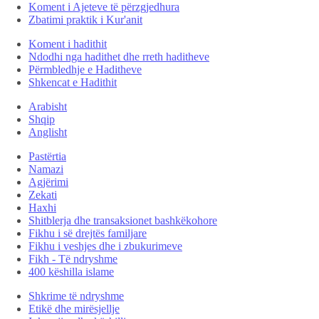
Koment i Ajeteve të përzgjedhura
Zbatimi praktik i Kur'anit
Koment i hadithit
Ndodhi nga hadithet dhe rreth haditheve
Përmbledhje e Haditheve
Shkencat e Hadithit
Arabisht
Shqip
Anglisht
Pastërtia
Namazi
Agjërimi
Zekati
Haxhi
Shitblerja dhe transaksionet bashkëkohore
Fikhu i së drejtës familjare
Fikhu i veshjes dhe i zbukurimeve
Fikh - Të ndryshme
400 këshilla islame
Shkrime të ndryshme
Etikë dhe mirësjellje