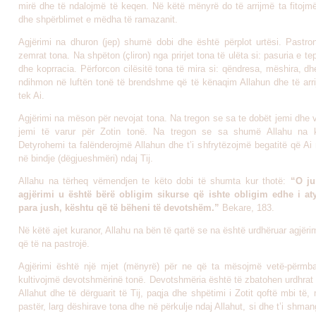
mirë dhe të ndalojmë të keqen. Në këtë mënyrë do të arrijmë ta fitojm
dhe shpërblimet e mëdha të ramazanit.
Agjërimi na dhuron (jep) shumë dobi dhe është përplot urtësi. Pastro
zemrat tona. Na shpëton (çliron) nga prirjet tona të ulëta si: pasuria e tep
dhe koprracia. Përforcon cilësitë tona të mira si: qëndresa, mëshira, dh
ndihmon në luftën tonë të brendshme që të kënaqim Allahun dhe të arri
tek Ai.
Agjërimi na mëson për nevojat tona. Na tregon se sa te dobët jemi dhe 
jemi të varur për Zotin tonë. Na tregon se sa shumë Allahu na k
Detyrohemi ta falënderojmë Allahun dhe t’i shfrytëzojmë begatitë që Ai
në bindje (dëgjueshmëri) ndaj Tij.
Allahu na tërheq vëmendjen te këto dobi të shumta kur thotë:
“O ju
agjërimi u është bërë obligim sikurse që ishte obligim edhe i at
para jush, kështu që të bëheni të devotshëm.”
Bekare, 183.
Në këtë ajet kuranor, Allahu na bën të qartë se na është urdhëruar agjër
që të na pastrojë.
Agjërimi është një mjet (mënyrë) për ne që ta mësojmë vetë-përmba
kultivojmë devotshmërinë tonë. Devotshmëria është të zbatohen urdhrat 
Allahut dhe të dërguarit të Tij, paqja dhe shpëtimi i Zotit qoftë mbi të
pastër, larg dëshirave tona dhe në përkulje ndaj Allahut, si dhe t’i shma