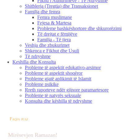
Fikhu i Adhurimeve - Të Ndryshme
Shitblerja (Tregtia) dhe Transaksionet
Familja dhe femra
Femra muslimane
Fejesa & Martesa
Probleme bashkëshortore dhe shkurorëzimi
Të drejtat e fëmijëve
Familja - Të tjera
Veshja dhe zbukurimet
Shkenca e Fikhut dhe Usuli
Të ndryshme
Keshilla dhe Konsulta
Probleme të aspektit edukativo-arsimor
Probleme të aspektit shoqëror
Probleme gjatë aplikimit të Islamit
Probleme psikike
Rreth raporteve ndër gjinore paramartesore
Probleme të natyrës seksuale
Konsulta dhe këshilla të ndryshme
Faqja juaj
Mirësevjen Ramazan!