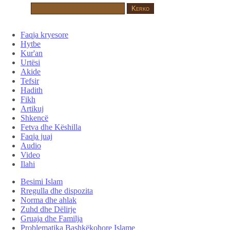
Faqja kryesore
Hytbe
Kur'an
Urtësi
Akide
Tefsir
Hadith
Fikh
Artikuj
Shkencë
Fetva dhe Këshilla
Faqja juaj
Audio
Video
Ilahi
Besimi Islam
Rregulla dhe dispozita
Norma dhe ahlak
Zuhd dhe Dëlirje
Gruaja dhe Familja
Problematika Bashkëkohore Islame