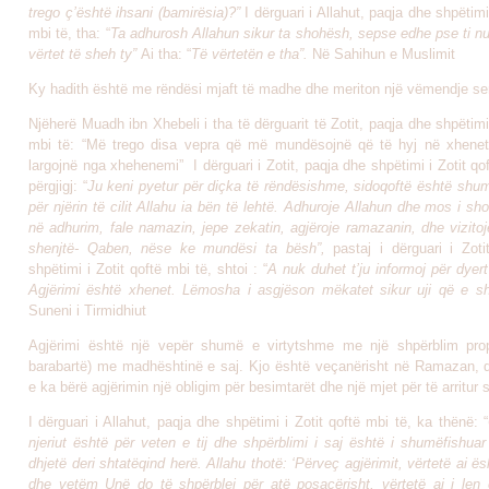
trego ç’është ihsani (bamirësia)?”
I dërguari i Allahut, paqja dhe shpëtimi
mbi të, tha: “
Ta adhurosh Allahun sikur ta shohësh, sepse edhe pse ti n
vërtet të sheh ty”
Ai tha: “
Të vërtetën e tha”.
Në Sahihun e Muslimit
Ky hadith është me rëndësi mjaft të madhe dhe meriton një vëmendje se
Njëherë Muadh ibn Xhebeli i tha të dërguarit të Zotit, paqja dhe shpëtimi 
mbi të: “Më trego disa vepra që më mundësojnë që të hyj në xhene
largojnë nga xhehenemi” I dërguari i Zotit, paqja dhe shpëtimi i Zotit qof
përgjigj: “
Ju keni pyetur për diçka të rëndësishme, sidoqoftë është shum
për njërin të cilit Allahu ia bën të lehtë. Adhuroje Allahun dhe mos i s
në adhurim, fale namazin, jepe zekatin, agjëroje ramazanin, dhe vizito
shenjtë- Qaben, nëse ke mundësi ta bësh”,
pastaj i dërguari i Zot
shpëtimi i Zotit qoftë mbi të, shtoi : “
A nuk duhet t’ju informoj për dyer
Agjërimi është xhenet. Lëmosha i asgjëson mëkatet sikur uji që e shu
Suneni i Tirmidhiut
Agjërimi është një vepër shumë e virtytshme me një shpërblim prop
barabartë) me madhështinë e saj. Kjo është veçanërisht në Ramazan, q
e ka bërë agjërimin një obligim për besimtarët dhe një mjet për të arritur 
I dërguari i Allahut, paqja dhe shpëtimi i Zotit qoftë mbi të, ka thënë: “
njeriut është për veten e tij dhe shpërblimi i saj është i shumëfishua
dhjetë deri shtatëqind herë. Allahu thotë: ‘Përveç agjërimit, vërtetë ai ë
dhe vetëm Unë do të shpërblej për atë posaçërisht, vërtetë ai i len e