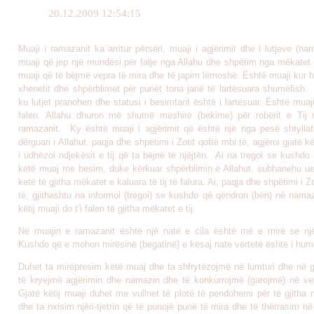
20.12.2009 12:54:15
Muaji i ramazanit ka arritur përsëri, muaji i agjërimit dhe i lutjeve (na
muaji që jep një mundësi për falje nga Allahu dhe shpëtim nga mëkatet
muaji që të bëjmë vepra të mira dhe të japim lëmoshë. Është muaji kur 
xhenetit dhe shpërblimet për punët tona janë të lartësuara shumëfish.
ku lutjet pranohen dhe statusi i besimtarit është i lartësuar. Është mua
falen. Allahu dhuron më shumë mëshirë (bekime) për robërit e Tij
ramazanit. Ky është muaji i agjërimit që është një nga pesë shtyllat 
dërguari i Allahut, paqja dhe shpëtimi i Zotit qoftë mbi të, agjëroi gjatë k
i udhëzoi ndjekësit e tij që ta bëjnë të njëjtën. Ai na tregoi se kushdo
këtë muaj me besim, duke kërkuar shpërblimin e Allahut, subhanehu ue t
ketë të gjitha mëkatet e kaluara të tij të falura. Ai, paqja dhe shpëtimi i Z
të, gjithashtu na informoi (tregoi) se kushdo që qëndron (bën) në namaz
këtij muaji do t’i falen të gjitha mëkatet e tij.
Në muajin e ramazanit është një natë e cila është më e mirë se nj
Kushdo që e mohon mirësinë (begatinë) e kësaj nate vërtetë është i hum
Duhet ta mirëpresim këtë muaj dhe ta shfrytëzojmë në lumturi dhe në 
të kryejmë agjërimin dhe namazin dhe të konkurrojmë (garojmë) në ve
Gjatë këtij muaji duhet me vullnet të plotë të pendohemi për të gjitha
dhe ta nxisim njëri-tjetrin që të punojë punë të mira dhe të thërrasim n