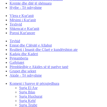
Kremte dhe ditë të shënuara
Hytbe - Të ndryshme
Vlera e Kur'anit
Mësimi i Kur'anit
Texhvid
Shkencat e Kur'anit
Porosi Kur'anore
Tevhid
Emrat dhe Cilësitë e Allahut
Realiteti i Imanit dhe Çfarë e kundërshton ate
Kadaja dhe Kaderi
Pejgamberia
Gajbijatet
Përmbledhje e Akides së të parëve tanë
Grupet dhe sektet
Akide - Të ndryshme
Koment i Sureve të përzgjedhura
Surja El Asr
Surja Ihlas
Surja Huxhurat
Surja Kehf
Surja Teube