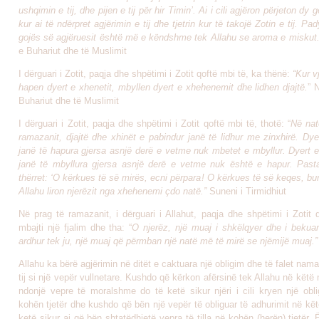
ushqimin e tij, dhe pijen e tij për hir Timin’. Ai i cili agjëron përjeton dy 
kur ai të ndërpret agjërimin e tij dhe tjetrin kur të takojë Zotin e tij. Pa
gojës së agjëruesit është më e këndshme tek Allahu se aroma e miskut
e Buhariut dhe të Muslimit
I dërguari i Zotit, paqja dhe shpëtimi i Zotit qoftë mbi të, ka thënë:
“Kur v
hapen dyert e xhenetit, mbyllen dyert e xhehenemit dhe lidhen djajtë.
” 
Buhariut dhe të Muslimit
I dërguari i Zotit, paqja dhe shpëtimi i Zotit qoftë mbi të, thotë: “
Në nat
ramazanit, djajtë dhe xhinët e pabindur janë të lidhur me zinxhirë. Dye
janë të hapura gjersa asnjë derë e vetme nuk mbetet e mbyllur. Dyert 
janë të mbyllura gjersa asnjë derë e vetme nuk është e hapur. Pastaj
thërret: ‘O kërkues të së mirës, ecni përpara! O kërkues të së keqes, bu
Allahu liron njerëzit nga xhehenemi çdo natë.”
Suneni i Tirmidhiut
Në prag të ramazanit, i dërguari i Allahut, paqja dhe shpëtimi i Zotit 
mbajti një fjalim dhe tha: “
O njerëz, një muaj i shkëlqyer dhe i bekua
ardhur tek ju, një muaj që përmban një natë më të mirë se njëmijë muaj.”
Allahu ka bërë agjërimin në ditët e caktuara një obligim dhe të falet nama
tij si një vepër vullnetare. Kushdo që kërkon afërsinë tek Allahu në kët
ndonjë vepre të moralshme do të ketë sikur njëri i cili kryen një obli
kohën tjetër dhe kushdo që bën një vepër të obliguar të adhurimit në kë
ketë sikur ai që bën shtatëdhjetë vepra të tilla në kohën (herën) tjetër. 