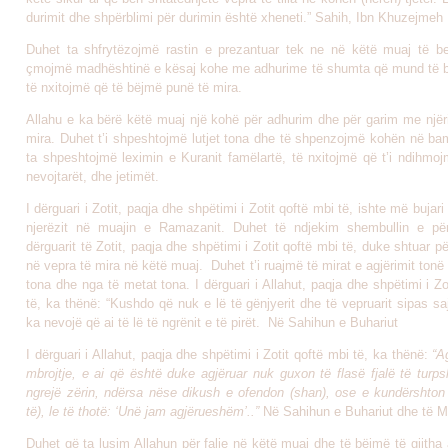
durimit dhe shpërblimi për durimin është xheneti.” Sahih, Ibn Khuzejmeh
Duhet ta shfrytëzojmë rastin e prezantuar tek ne në këtë muaj të b
çmojmë madhështinë e kësaj kohe me adhurime të shumta që mund të 
të nxitojmë që të bëjmë punë të mira.
Allahu e ka bërë këtë muaj një kohë për adhurim dhe për garim me njëri-
mira. Duhet t’i shpeshtojmë lutjet tona dhe të shpenzojmë kohën në bam
ta shpeshtojmë leximin e Kuranit famëlartë, të nxitojmë që t’i ndihmojm
nevojtarët, dhe jetimët.
I dërguari i Zotit, paqja dhe shpëtimi i Zotit qoftë mbi të, ishte më bujari
njerëzit në muajin e Ramazanit. Duhet të ndjekim shembullin e pë
dërguarit të Zotit, paqja dhe shpëtimi i Zotit qoftë mbi të, duke shtuar pë
në vepra të mira në këtë muaj. Duhet t’i ruajmë të mirat e agjërimit ton
tona dhe nga të metat tona. I dërguari i Allahut, paqja dhe shpëtimi i Zo
të, ka thënë: “Kushdo që nuk e lë të gënjyerit dhe të vepruarit sipas sa
ka nevojë që ai të lë të ngrënit e të pirët. Në Sahihun e Buhariut
I dërguari i Allahut, paqja dhe shpëtimi i Zotit qoftë mbi të, ka thënë:
“A
mbrojtje, e ai që është duke agjëruar nuk guxon të flasë fjalë të turp
ngrejë zërin, ndërsa nëse dikush e ofendon (shan), ose e kundërshton 
të), le të thotë: ‘Unë jam agjërueshëm’..”
Në Sahihun e Buhariut dhe të M
Duhet që ta lusim Allahun për falje në këtë muaj dhe të bëjmë të gjith