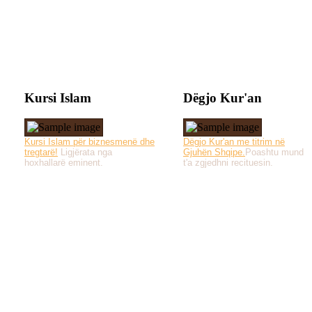
Kursi Islam
Dëgjo Kur'an
Kursi Islam për biznesmenë dhe
Dëgjo Kur'an me titrim në
tregtarë!
Ligjërata nga
Gjuhën Shqipe.
Poashtu mund
hoxhallarë eminent.
t'a zgjedhni recituesin.
Të gjitha drejtat e 