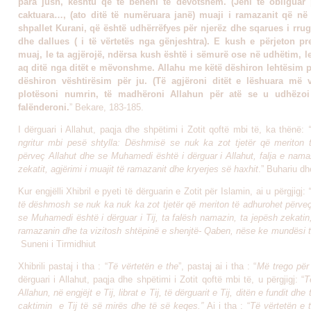
para jush, kështu që të bëheni të devotshëm. (Jeni të obliguar p
caktuara…, (ato ditë të numëruara janë) muaji i ramazanit që në të
shpallet Kurani, që është udhërrëfyes për njerëz dhe sqarues i rrug
dhe dallues ( i të vërtetës nga gënjeshtra). E kush e përjeton pr
muaj, le ta agjërojë, ndërsa kush është i sëmurë ose në udhëtim, le
aq ditë nga ditët e mëvonshme. Allahu me këtë dëshiron lehtësim p
dëshiron vështirësim për ju. (Të agjëroni ditët e lëshuara më 
plotësoni numrin, të madhëroni Allahun për atë se u udhëzo
falënderoni.
” Bekare, 183-185.
I dërguari i Allahut, paqja dhe shpëtimi i Zotit qoftë mbi të, ka thënë:
ngritur mbi pesë shtylla: Dëshmisë se nuk ka zot tjetër që meriton 
përveç Allahut dhe se Muhamedi është i dërguar i Allahut, falja e nama
zekatit, agjërimi i muajit të ramazanit dhe kryerjes së haxhit
.” Buhariu d
Kur engjëlli Xhibril e pyeti të dërguarin e Zotit për Islamin, ai u përgjigj:
të dëshmosh se nuk ka nuk ka zot tjetër që meriton të adhurohet përveç
se Muhamedi është i dërguar i Tij, ta falësh namazin, ta jepësh zekatin
ramazanin dhe ta vizitosh shtëpinë e shenjtë- Qaben, nëse ke mundësi 
Suneni i Tirmidhiut
Xhibrili pastaj i tha : “
Të vërtetën e the
”, pastaj ai i tha : “
Më trego për
dërguari i Allahut, paqja dhe shpëtimi i Zotit qoftë mbi të, u përgjigj: “
T
Allahun, në engjëjt e Tij, librat e Tij, të dërguarit e Tij, ditën e fundit dh
caktimin e Tij të së mirës dhe të së keqes.”
Ai i tha : “
Të vërtetën e 