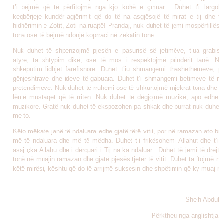
t’i bëjmë që të përfitojmë nga kjo kohë e çmuar. Duhet t’i largo
keqbërjeje kundër agjërimit që do të na asgjësojë të mirat e tij dhe 
hidhërimin e Zotit, Zoti na ruajtë! Prandaj, nuk duhet të jemi mospërfillës
tona ose të bëjmë ndonjë koprraci në zekatin tonë.
Nuk duhet të shpenzojmë pjesën e pasurisë së jetimëve, t’ua grabi
atyre, ta shtypim dikë, ose të mos i respektojmë prindërit tanë. N
shkëputim lidhjet farefisnore. Duhet t’iu shmangemi thashethemeve, 
gënjeshtrave dhe ideve të gabuara. Duhet t’i shmangemi betimeve të 
pretendimeve. Nuk duhet të rruhemi ose të shkurtojmë mjekrat tona dhe 
lëmë mustaqet që të rriten. Nuk duhet të dëgjojmë muzikë, apo edhe
muzikore. Gratë nuk duhet të ekspozohen pa shkak dhe burrat nuk duhet
me to.
Këto mëkate janë të ndaluara edhe gjatë tërë vitit, por në ramazan ato b
më të ndaluara dhe më të mëdha. Duhet t’i frikësohemi Allahut dhe t
asaj çka Allahu dhe i dërguari i Tij na ka ndaluar. Duhet të jemi të drej
tonë në muajin ramazan dhe gjatë pjesës tjetër të vitit. Duhet ta ftojmë një
këtë mirësi, kështu që do të arrijmë suksesin dhe shpëtimin që ky muaj 
Shejh Abdulaziz
Përktheu nga anglishtja