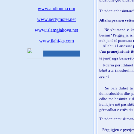
bidat dhe çdo bidat ësh
www.audionur.com
Të nderuar besimtarë
www.pertymoter.net
Allahu pranon vetëm
Në xhumanë e ka
www.islamgjakova.net
besimi? Përgjigjja ish
nuk janë të pranuara 
www.ilahi-ks.com
Allahu i Lartësuar p
t’ua pranojmë më të 
të jenë)
nga banorët e
Ndërsa për ithtarët
bënë ata
(mosbesimta
2
erë.”
Së pari duhet ta
domosdoshëm dhe pa 
edhe me besimin e dre
humbje e më pas shëtit
gërmadhat e errësirës
Të nderuar musliman
Përgjigjen e pyetje