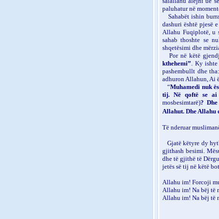
salallahu alejhi ue s
paluhatur në momente
Sahabët ishin bur
dashuri është pjesë e 
Allahu Fuqiplotë, u
sahab thoshte se nuk
shqetësimi dhe mërzi
Por në këtë gjendj
kthehemi”
.
Ky ishte
pashembullt dhe tha
adhuron Allahun, Ai ë
“
Muhamedi nuk ësh
tij. Në qoftë se a
mosbesimtarë)
? Dhe 
Allahut. Dhe Allahu d
Të nderuar musliman
Gjat
ë
këtyre dy hyt
gjithash besimi. Mës
dhe të gjithë të Dërgu
jetës së tij në këtë bo
Allahu im! Forcoji mu
Allahu im! Na bëj të 
Allahu im! Na bëj të