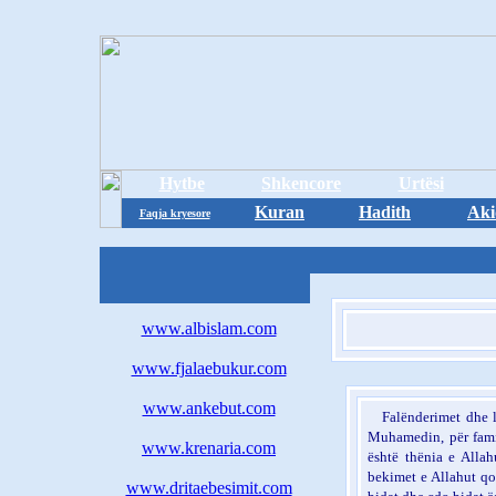
Hytbe
Shkencore
Urtësi
Kuran
Hadith
Aki
Faqja kryesore
www.albislam.com
www.fjalaebukur.com
www.ankebut.com
Falënderimet dhe la
Muhamedin, për famil
www.krenaria.com
është thënia e Alla
bekimet e Allahut qof
www.dritaebesimit.com