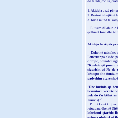
do të ndajmë ligjërat
1. Akideja bazë për p
2. Besimi i drejtë të 
3. Kush mund ta kalo
E lusim Allahun e L
qëllimet tona dhe të 
Akideja bazë për pr
Duhet të mësohet a
Lartësuar pa akide, p
e drejtë, pranohet ng
“
Kushdo që punon të 
sigurisht që Ne do 
kënaqur dhe furnizim e
padyshim atyre shpër
“
Dhe kushdo që bën 
besimtar i vërtetë në
nuk do t’u bëhet as
4
hurmës)
.
”
Por të kemi kujdes,
refuzuara dhe në Ditë
kthehemi çfarëdo l
grimca pluhuri që fl