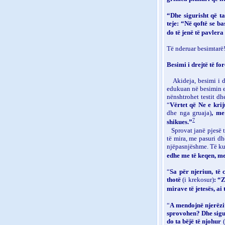
“Dhe sigurisht që t
teje: “Në qoftë se b
do të jenë të pavler
Të nderuar besimtarë
Besimi i drejtë të f
Akideja, besimi i d
edukuan në besimin e 
nënshtrohet testit dhe
“
Vërtet që Ne e kri
dhe nga gruaja)
, me
7
shikues.”
Sprovat janë pjesë t
të mira, me pasuri dh
njëpasnjëshme. Të kuj
edhe me të keqen, me
“
Sa për njeriun, të 
thotë
(i krekosur)
: “
mirave të jetesës, a
“
A mendojnë njerëzit
sprovohen? Dhe sigur
do ta bëjë të njohur