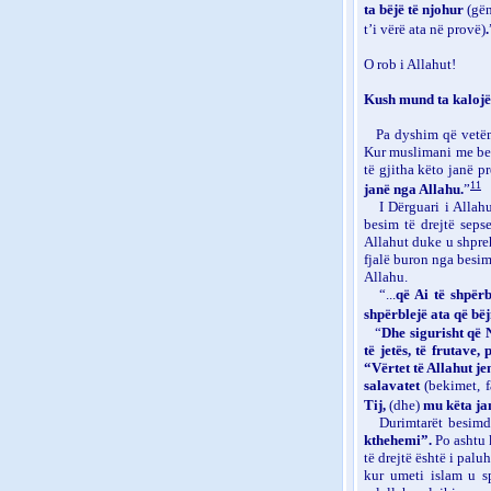
ta bëjë të njohur
(gën
t’i vërë ata në provë)
.
O rob i Allahut!
Kush mund ta kalojë
Pa dyshim që vetëm 
Kur muslimani me bes
të gjitha këto janë pr
11
janë nga Allahu.
”
I Dërguari i Alla
besim të drejtë seps
Allahut duke u shpreh
fjalë buron nga besimi
Allahu.
“...
që Ai të shpër
shpërblejë ata që bë
“
Dhe sigurisht që N
të jetës, të frutave,
“Vërtet të Allahut j
salavatet
(bekimet, f
Tij,
(dhe)
mu këta jan
Durimtarët besimdr
kthehemi”.
Po ashtu 
të drejtë është i palu
kur umeti islam u 