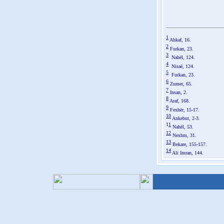
1
Ahkaf, 16.
2
Furkan, 23.
3
Nahël, 124.
4
Nisaë, 124.
5
Furkan, 23.
6
Zumer, 65.
7
Insan, 2.
8
Araf, 168.
9
Fexhër, 15-17.
1
0
Ankebut, 2-3.
1
1
Nahël, 53.
1
2
Nexhm, 31.
13
Bekare, 155-157.
14
Ali Imran, 144.