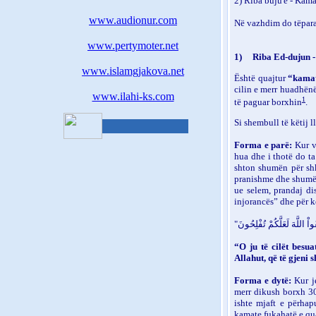
2) Riba buju'ë - Kamat
www.audionur.com
Në vazhdim do tëparaq
www.pertymoter.net
1)
Riba Ed-dujun 
www.islamgjakova.net
Është quajtur
“kamat
cilin e merr huadhën
www.ilahi-ks.com
1
të paguar borxhin
.
Si shembull të këtij 
Forma e parë:
Kur vj
hua dhe i thotë do ta
shton shumën për shk
pranishme dhe shumë 
ue selem, prandaj di
injorancës” dhe për kë
“O ju të cilët besu
Allahut, që të gjeni 
Forma e dytë:
Kur je
merr dikush borxh 30
ishte mjaft e përhap
kamate fukahatë e qua