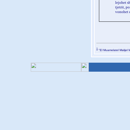
lejohet s
tjetrit, p
vonohet d
1
"
El Muamelatel Malijel M