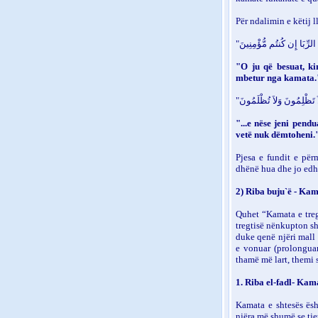
Për ndalimin e këtij l
"O ju që besuat, ki
mbetur nga kamata.
"...e nëse jeni pend
vetë nuk dëmtoheni.
Pjesa e fundit e pë
dhënë hua dhe jo edh
2) Riba buju`ë - Kama
Quhet “Kamata e treg
tregtisë nënkupton shi
duke qenë njëri mall 
e vonuar (prolonguar
thamë më lart, themi 
1. Riba el-fadl- Kama
Kamata e shtesës ësh
njëra më shumë se tjet