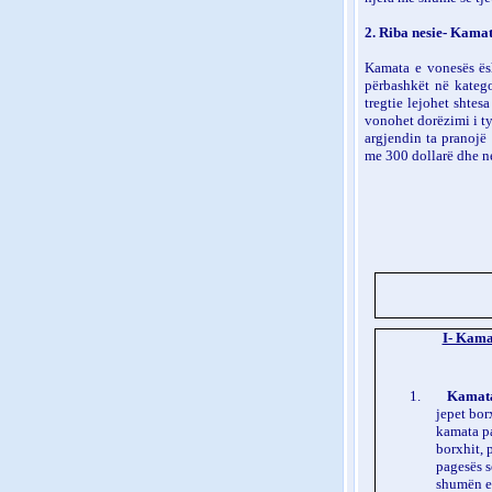
2. Riba nesie- Kamat
Kamata e vonesës ësh
përbashkët në katego
tregtie lejohet shtesa
vonohet dorëzimi i tyre
argjendin ta pranojë 
me 300 dollarë dhe ne
I- Kama
1.
Kamata
jepet bo
kamata pa
borxhit, p
pagesës s
shumën e 