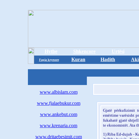
Hytbe
Shkencore
Urtësi
Kuran
Hadith
Aki
Faqja kryesore
www.albislam.com
www.fjalaebukur.com
Gjatë përkufizimit
www.ankebut.com
emërtime varësisht pr
fukahatë gjatë shtjel
www.krenaria.com
te ekonomistët. Ata t
1) Riba Ed-dujub - K
www.dritaebesimit.com