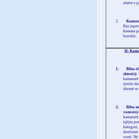
afatin e 
2.
Kamata 
Kur jepet
kamata pa
borxhit.
II- Kama
1.
Riba el
shtesës)-
kamatarë 
tjetrin d
shumë se 
2.
Riba n
vonesës)
kamatarë,
njëjta po
kategori,
dorëzimi 
vonë. Në 