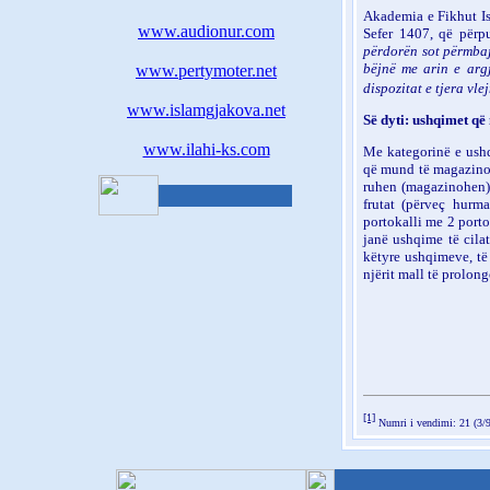
Akademia e Fikhut Is
www.audionur.com
Sefer 1407, që përp
përdorën sot përmbajn
bëjnë me arin e argj
www.pertymoter.net
dispozitat e tjera vle
www.islamgjakova.net
Së dyti: ushqimet q
www.ilahi-ks.com
Me kategorinë e ushq
që mund të magazinohe
ruhen (magazinohen) 
frutat (përveç hurm
portokalli me 2 port
janë ushqime të cila
këtyre ushqimeve, të
njërit mall të prolon
[1]
Numri i vendimi: 21 (3/9