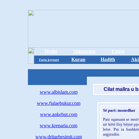
Hytbe
Shkencore
Urtësi
Kuran
Hadith
Aki
Faqja kryesore
Cilat mallra u 
www.albislam.com
www.fjalaebukur.com
Së pari: monedhat
www.ankebut.com
Pasi sqaruam se motiv
në këtë lloj bëjnë pje
www.krenaria.com
letre. Pra ia bashk
argjendin.
www.dritaebesimit.com