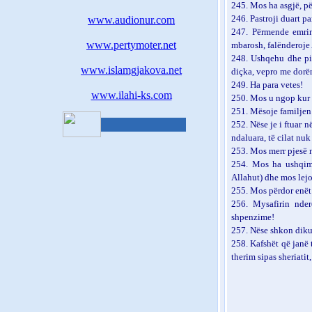
245.
Mos ha asgjë, pë
246.
Pastroji duart p
www.audionur.com
247.
Përmende emrin
www.pertymoter.net
mbarosh, falënderoje
248.
Ushqehu dhe pi 
www.islamgjakova.net
diçka, vepro me dorë
249.
Ha para vetes!
www.ilahi-ks.com
250.
Mos u ngop kur 
251.
Mësoje familjen
252.
Nëse je i ftuar n
ndaluara, të cilat nu
253.
Mos merr pjesë n
254.
Mos ha ushqim 
Allahut) dhe mos lejo
255.
Mos përdor enët p
256.
Mysafirin nde
shpenzime!
257.
Nëse shkon diku
258. Kafshët që janë të
therim sipas sheriatit