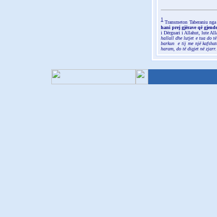
1
Transmeton Taberaniu nga I
hani prej gjërave që gjende
i Dërguari i Allahut, lute Al
hallall dhe lutjet e tua do 
barkun e tij me një kafshatë
haram, do të digjet në zjarr