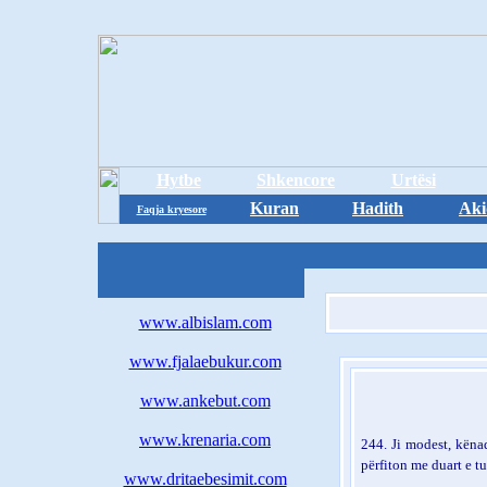
Hytbe
Shkencore
Urtësi
Kuran
Hadith
Aki
Faqja kryesore
www.albislam.com
www.fjalaebukur.com
www.ankebut.com
www.krenaria.com
244.
Ji modest, këna
përfiton me duart e tu
www.dritaebesimit.com