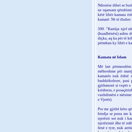
Ndonëse dihet se buri
ne sqaruam qëndrimin 
këtë libër kamata ës
kamatë. Në të thuhet:
500. “Kanūja njef uhį
(huadhënësi) ashtu d
diçka, aq ka për të kt
përmban ky libër e ka
Kamata në Islam
Më lart përmendëm n
mëhershme për marrj
kamatës nuk është s
bashkëkohore, pasi 
gjithmonë si vepër e
krishtera, e posaçëri
vazhdimësi e mësimeve
e Vjetër).
Por me gjithë këto që
bindja se puna me ka
njerëzit sot nuk i k
njerëzimit dhe të ndë
fenë e tyre, nuk arri