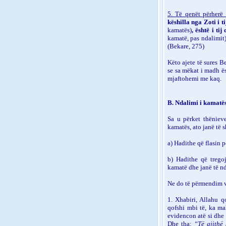
5. Të qenët përherë 
këshilla nga Zoti i t
kamatës)
, është i ti
kamatë, pas ndalimit
(Bekare, 275)
Këto ajete të sures B
se sa mëkat i madh ës
mjaftohemi me kaq.
B. Ndalimi i kamatë
Sa u përket thëniev
kamatës, ato janë të
a) Hadithe që flasin 
b) Hadithe që trego
kamatë dhe janë të nd
Ne do të përmendim v
1. Xhabiri, Allahu q
qofshi mbi të, ka ma
evidencon atë si dhe 
Dhe tha:
“Të gjithë 