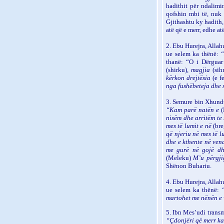
hadithit për ndalimi
qofshin mbi të, nuk 
Gjithashtu ky hadith, 
atë që e merr, edhe a
2. Ebu Hurejra, Allah
ue selem ka thënë:
“
thanë: “O i Dërguar
(shirku)
, magjia
(sihr
kërkon drejtësia
(e fe
nga fushëbeteja dhe 
3. Semure bin Xhundub
“Kam parë natën e
(
nisëm dhe arritëm te 
mes të lumit e në
(bre
që njeriu në mes të lu
dhe e kthente në vend
me gurë në gojë dhe
(Meleku)
M’u përgji
Shënon Buhariu.
4. E
bu Hurejra, Allah
ue selem ka thënë:
martohet me nënën e 
5. I
bn Mes’udi transme
“Çdonjëri që merr ka