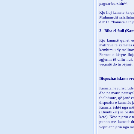
paguar borxhin
.
12
Kjo lloj kamate ka q
Muhamedit salallahu a
d.m.th
.
“kamata e inj
2 - Riba el-fadl (Kam
Kjo kamatë quhet ed
mallrave të kamatës m
këmbimi i dy mallrave
Format e këtyre llo
zgjerim të cilin nuk
veçantë do ta bëjmë.
Dispozitat islame rr
Kamata në jurispruden
dhe pa marrë parasysh
thelbësore, që janë e
dispozita e kamatës j
Kamata është nga mëk
(Elmubikat) së bashk
këtë). Nëse njeriu e
punon me kamatë duk
vepruar njërin nga m