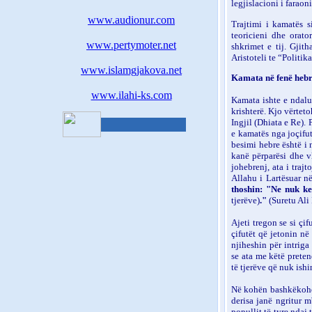
legjislacioni
i
faraoni
www.audionur.com
Trajtimi
i
kamatës si
teoricieni dhe orat
www.pertymoter.net
shkrimet e tij. Gjith
Aristoteli
te “Politik
www.islamgjakova.net
Kamata në fenë heb
www.ilahi-ks.com
Kamata ishte e ndalu
krishterë. Kjo vërteto
Ingjil (Dhiata e Re). 
e kamatës nga joçifut
besimi hebre është i 
kanë përparësi dhe vl
johebrenj, ata i traj
Allahu i Lartësuar n
thoshin: "Ne nuk ke
tjerëve)
."
(Suretu Ali 
Ajeti tregon se si çif
çifutët që jetonin n
njiheshin për intrig
se ata me këtë preten
të tjerëve që nuk ish
Në kohën bashkëkohore
derisa janë ngritur m
popullit të tyre ndaj t