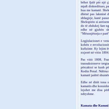
bëhet fjalë për një ç
mjaft diskreditues, p
hua me kamatë. Sheksp
dhënë pas lakmisë d
shfaqjeje, kanë pasu
Shekspirin si antisem
do të zhdukej fare ng
edhe në gjuhën sh
“Mësonjëtorja e parë
Legjislacionet e ven
kohën e revolucionit
kufizime. Ky lejim ës
nxjerrë në vitin 1804
Pas vitit 1808, Fra
transaksioneve tregta
përcaktoi se kush pë
Kodin Penal. Ndërsa n
kamatë jashtë shumës 
Edhe në ditët tona s
kamatës dhe konsideri
lejohet me disa për
ndryshme.
Kamata dhe Kanuni 