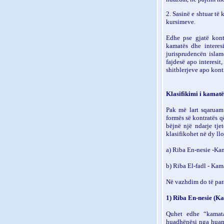
2. Sasinë e shtuar të
kursimeve.
Edhe pse gjatë kont
kamatës dhe interesi
jurisprudencën isla
fajdesë apo interesit
shitblerjeve apo kont
Klasifikimi i kamatë
Pak më lart sqaruam
formës së kontratës q
bëjnë një ndarje tje
klasifikohet në dy llo
a) Riba En-nesie -Kam
b) Riba El-fadl - Kama
Në vazhdim do të para
1) Riba En-nesie (Ka
Quhet edhe “kamata
huadhënësi nga huama