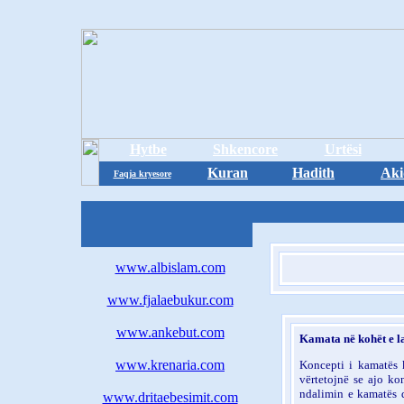
Hytbe
Shkencore
Urtësi
Kuran
Hadith
Aki
Faqja kryesore
www.albislam.com
www.fjalaebukur.com
www.ankebut.com
Kamata në kohët e l
www.krenaria.com
Koncepti i kamatës k
vërtetojnë se ajo ko
ndalimin e kamatës d
www.dritaebesimit.com