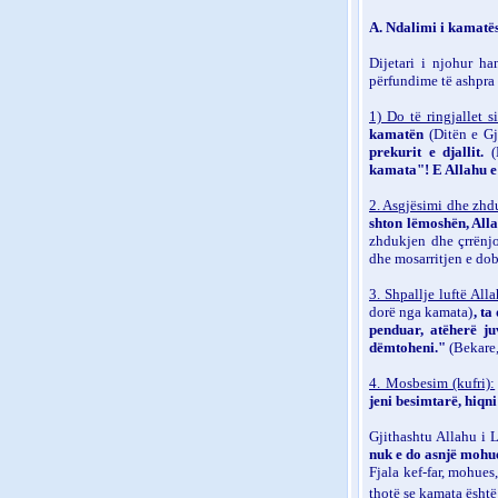
A. Ndalimi i kamatë
Dijetari i njohur h
përfundime të ashpra
1) Do të ringjallet s
kamatën
(Ditën e G
prekurit e djallit.
kamata"! E Allahu e 
2. Asgjësimi dhe zhdu
shton lëmoshën, All
zhdukjen dhe çrrënjo
dhe mosarritjen e dob
3. Shpallje luftë Alla
dorë nga kamata)
, ta
penduar, atëherë ju
dëmtoheni."
(Bekare,
4. Mosbesim (kufri):
jeni besimtarë, hiqn
Gjithashtu Allahu i L
nuk e do asnjë mohu
Fjala kef-far, mohues,
thotë se kamata ësht