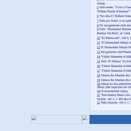
Sultan;
5
Shih temën: “Uvod u Finans
Nidham Bunuk el-Islamije” 
6
“Err-rriba Fi Nedheril Kan
7
Edhe pse thuhet se ka qenë
8
Për më gjerësisht rreth kës
9
Shih: "Mexheletul Buhuthel 
Benkije Ver-Riba", dr. Salih
10
"El Bahrur-raik", vëll.6, 
11
"El Muamelatel Malijel Mu
12
El Muamelatel Malijel Mua
13
Më gjerësisht shih“Hashu
14
"Fikhul Muamelat el-Malij
15
Shih "El Mebsut" Es-Serhe
16
"Fikhul Muamelat el-Malij
17
"Fikhul Muamelat el-Malij
18
Shënon Ibn Maxheh dhe Al
19
Shënon Ibn Maxheh dhe had
20
Ixhmai ka disa përkufizim
shkurt çfarë kuptojmë me ix
gjë të konsiderohet ixhma.
21
"Esh-sherhul Mumti Ala Z
Nexhdi, vëll.4, f. 490 dhe të 
22
Tefsir Kurtubi, vëll.3, f.