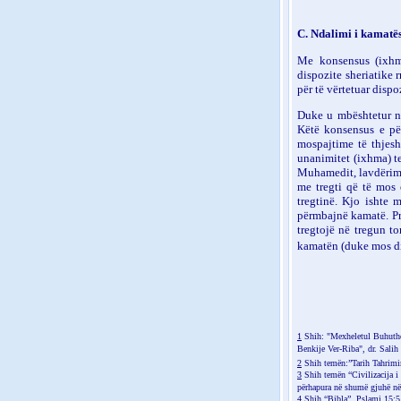
C. Ndalimi i kamatë
M
e
konsensus (ixhma
dispozite sheriatike
r
për të vërtetuar dispo
Duke u mbështetur n
Këtë konsensus e pë
mospajtime të thjesh
unanimitet (ixhma) te
Muhamedit, lavdërimi 
me tregti që të mos 
tregtinë. Kjo ishte 
përmbajnë kamatë. Pra
tregtoj
ë
në tregun ton
kamatën (duke mos di
1
Shih: "Mexheletul Buhuthel 
Benkije Ver-Riba", dr. Salih
2
Shih temën:”Tarih Tahrimi
3
Shih temën “Civilizacija i K
përhapura në shumë gjuhë në
4
Shih “Bibla”, Pslami 15:5 d