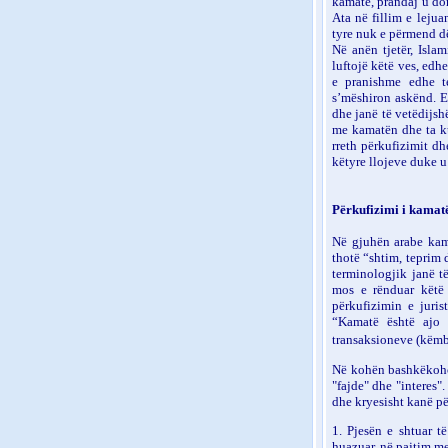
kamatë, prandaj u dor
Ata në fillim e leju
tyre nuk e përmend d
Në anën tjetër, Isla
luftojë këtë ves, edh
e pranishme edhe te
s’mëshiron askënd. E
dhe janë të vetëdijsh
me kamatën dhe ta ku
rreth përkufizimit dh
këtyre llojeve duke u
Përkufizimi i kamat
Në gjuhën arabe kama
thotë “shtim, teprim d
terminologjik janë të
mos e rënduar këtë
përkufizimin e juri
“Kamatë është ajo 
transaksioneve (këmbi
Në kohën bashkëkohor
"fajde" dhe "interes
dhe kryesisht kanë pë
1. Pjesën e shtuar 
huazuar, në pajtim me