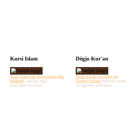
Kursi Islam
Dëgjo Kur'an
Kursi Islam për biznesmenë dhe
Dëgjo Kur'an me titrim në
tregtarë!
Ligjërata nga
Gjuhën Shqipe.
Poashtu mund
hoxhallarë eminent.
t'a zgjedhni recituesin.
Të gjitha drejtat e 