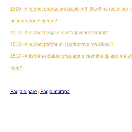
1520 - A lejohet operacioni plastik në lëkurë në rastin kur 
pësuar ndonjë djegie?
1519 - A lejohet heqja e mustaqeve tek femrat?
1518 - A lejohet përdorimi i parfumeve me alkool?
1517 - A është e ndaluar shpuarja e veshëve dy apo më 
herë?
Faqja e pare
|
Faqja mbrapa