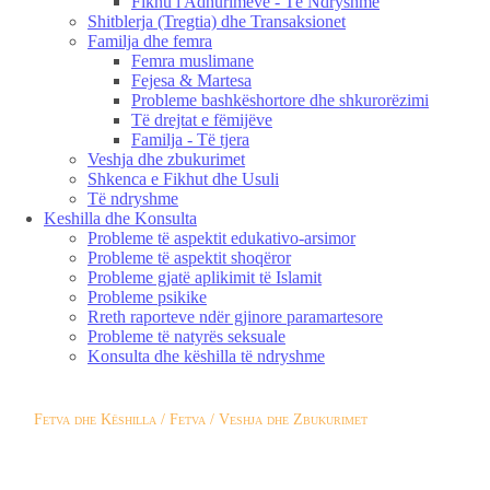
Fikhu i Adhurimeve - Të Ndryshme
Shitblerja (Tregtia) dhe Transaksionet
Familja dhe femra
Femra muslimane
Fejesa & Martesa
Probleme bashkëshortore dhe shkurorëzimi
Të drejtat e fëmijëve
Familja - Të tjera
Veshja dhe zbukurimet
Shkenca e Fikhut dhe Usuli
Të ndryshme
Keshilla dhe Konsulta
Probleme të aspektit edukativo-arsimor
Probleme të aspektit shoqëror
Probleme gjatë aplikimit të Islamit
Probleme psikike
Rreth raporteve ndër gjinore paramartesore
Probleme të natyrës seksuale
Konsulta dhe këshilla të ndryshme
Fetva dhe Këshilla / Fetva / Veshja dhe Zbukurimet