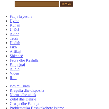
Faqja kryesore
Hytbe
Kur'an
Urtësi
Akide
Tefsir
Hadith
Fikh
Artikuj
Shkencë
Fetva dhe Këshilla
Faqja juaj
Audio
Video
Ilahi
Besimi Islam
Rregulla dhe dispozita
Norma dhe ahlak
Zuhd dhe Dëlirje
Gruaja dhe Familja
Problematika Bashkëkohore Islame