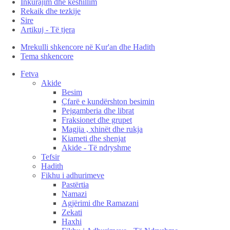
Inkurajim dhe këshillim
Rekaik dhe tezkije
Sire
Artikuj - Të tjera
Mrekulli shkencore në Kur'an dhe Hadith
Tema shkencore
Fetva
Akide
Besim
Çfarë e kundërshton besimin
Pejgamberia dhe librat
Fraksionet dhe grupet
Magjia , xhinët dhe rukja
Kiameti dhe shenjat
Akide - Të ndryshme
Tefsir
Hadith
Fikhu i adhurimeve
Pastërtia
Namazi
Agjërimi dhe Ramazani
Zekati
Haxhi