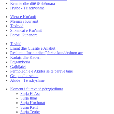
Kremte dhe ditë të shënuara
Hytbe - Të ndryshme
Vlera e Kur'anit
Mësimi i Kur'anit
Texhvid
Shkencat e Kur'anit
Porosi Kur'anore
Tevhid
Emrat dhe Cilësitë e Allahut
Realiteti i Imanit dhe Çfarë e kundërshton ate
Kadaja dhe Kaderi
Pejgamberia
Gajbijatet
Përmbledhje e Akides së të parëve tanë
Grupet dhe sektet
Akide - Të ndryshme
Koment i Sureve të përzgjedhura
Surja El Asr
Surja Ihlas
Surja Huxhurat
Surja Kehf
Surja Teube