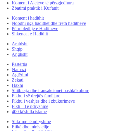
Koment i Ajeteve të përzgjedhura
Zbatimi praktik i Kur'anit
Koment i hadithit
Ndodhi nga hadithet dhe rreth haditheve
Përmbledhje e Haditheve
Shkencat e Hadithit
Arabisht
Shqip
Anglisht
Pastërtia
Namazi
Agjërimi
Zekati
Haxhi
Shitblerja dhe transaksionet bashkëkohore
Fikhu i së drejtës familjare
Fikhu i veshjes dhe i zbukurimeve
Fikh - Të ndryshme
400 këshilla islame
Shkrime të ndryshme
Etikë dhe mirësjellje