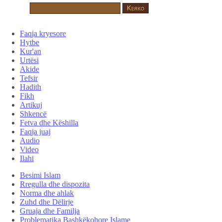
Faqja kryesore
Hytbe
Kur'an
Urtësi
Akide
Tefsir
Hadith
Fikh
Artikuj
Shkencë
Fetva dhe Këshilla
Faqja juaj
Audio
Video
Ilahi
Besimi Islam
Rregulla dhe dispozita
Norma dhe ahlak
Zuhd dhe Dëlirje
Gruaja dhe Familja
Problematika Bashkëkohore Islame