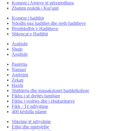
Koment i Ajeteve të përzgjedhura
Zbatimi praktik i Kur'anit
Koment i hadithit
Ndodhi nga hadithet dhe rreth haditheve
Përmbledhje e Haditheve
Shkencat e Hadithit
Arabisht
Shqip
Anglisht
Pastërtia
Namazi
Agjërimi
Zekati
Haxhi
Shitblerja dhe transaksionet bashkëkohore
Fikhu i së drejtës familjare
Fikhu i veshjes dhe i zbukurimeve
Fikh - Të ndryshme
400 këshilla islame
Shkrime të ndryshme
Etikë dhe mirësjellje