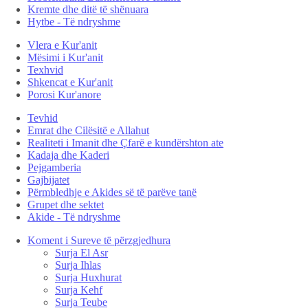
Kremte dhe ditë të shënuara
Hytbe - Të ndryshme
Vlera e Kur'anit
Mësimi i Kur'anit
Texhvid
Shkencat e Kur'anit
Porosi Kur'anore
Tevhid
Emrat dhe Cilësitë e Allahut
Realiteti i Imanit dhe Çfarë e kundërshton ate
Kadaja dhe Kaderi
Pejgamberia
Gajbijatet
Përmbledhje e Akides së të parëve tanë
Grupet dhe sektet
Akide - Të ndryshme
Koment i Sureve të përzgjedhura
Surja El Asr
Surja Ihlas
Surja Huxhurat
Surja Kehf
Surja Teube