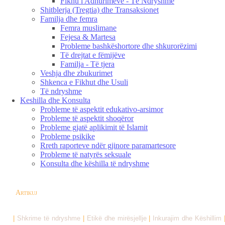
Fikhu i Adhurimeve - Të Ndryshme
Shitblerja (Tregtia) dhe Transaksionet
Familja dhe femra
Femra muslimane
Fejesa & Martesa
Probleme bashkëshortore dhe shkurorëzimi
Të drejtat e fëmijëve
Familja - Të tjera
Veshja dhe zbukurimet
Shkenca e Fikhut dhe Usuli
Të ndryshme
Keshilla dhe Konsulta
Probleme të aspektit edukativo-arsimor
Probleme të aspektit shoqëror
Probleme gjatë aplikimit të Islamit
Probleme psikike
Rreth raporteve ndër gjinore paramartesore
Probleme të natyrës seksuale
Konsulta dhe këshilla të ndryshme
Artikuj
|
Shkrime të ndryshme
|
Etikë dhe mirësjellje
|
Inkurajim dhe Këshillim