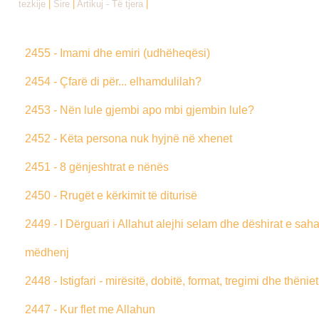
tezkije
|
Sire
|
Artikuj - Të tjera
|
2455 - Imami dhe emiri (udhëheqësi)
2454 - Çfarë di për... elhamdulilah?
2453 - Nën lule gjembi apo mbi gjembin lule?
2452 - Këta persona nuk hyjnë në xhenet
2451 - 8 gënjeshtrat e nënës
2450 - Rrugët e kërkimit të diturisë
2449 - I Dërguari i Allahut alejhi selam dhe dëshirat e sah
mëdhenj
2448 - Istigfari - mirësitë, dobitë, format, tregimi dhe thëniet 
2447 - Kur flet me Allahun