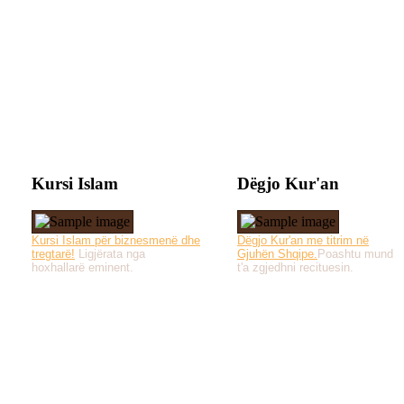
Kursi Islam
Dëgjo Kur'an
Kursi Islam për biznesmenë dhe
Dëgjo Kur'an me titrim në
tregtarë!
Ligjërata nga
Gjuhën Shqipe.
Poashtu mund
hoxhallarë eminent.
t'a zgjedhni recituesin.
Të gjitha drejtat e 