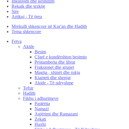
Inkurajim dhe këshillim
Rekaik dhe tezkije
Sire
Artikuj - Të tjera
Mrekulli shkencore në Kur'an dhe Hadith
Tema shkencore
Fetva
Akide
Besim
Çfarë e kundërshton besimin
Pejgamberia dhe librat
Fraksionet dhe grupet
Magjia , xhinët dhe rukja
Kiameti dhe shenjat
Akide - Të ndryshme
Tefsir
Hadith
Fikhu i adhurimeve
Pastërtia
Namazi
Agjërimi dhe Ramazani
Zekati
Haxhi