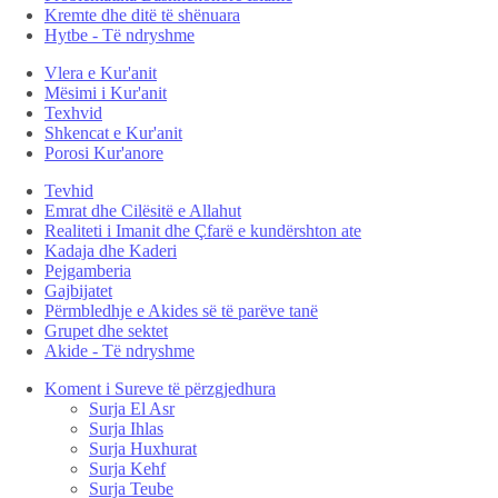
Kremte dhe ditë të shënuara
Hytbe - Të ndryshme
Vlera e Kur'anit
Mësimi i Kur'anit
Texhvid
Shkencat e Kur'anit
Porosi Kur'anore
Tevhid
Emrat dhe Cilësitë e Allahut
Realiteti i Imanit dhe Çfarë e kundërshton ate
Kadaja dhe Kaderi
Pejgamberia
Gajbijatet
Përmbledhje e Akides së të parëve tanë
Grupet dhe sektet
Akide - Të ndryshme
Koment i Sureve të përzgjedhura
Surja El Asr
Surja Ihlas
Surja Huxhurat
Surja Kehf
Surja Teube