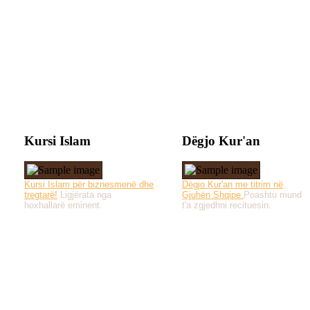
Kursi Islam
Dëgjo Kur'an
Kursi Islam për biznesmenë dhe
Dëgjo Kur'an me titrim në
tregtarë!
Ligjërata nga
Gjuhën Shqipe.
Poashtu mund
hoxhallarë eminent.
t'a zgjedhni recituesin.
Të gjitha drejtat e 