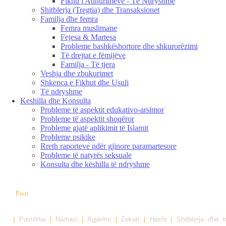
Fikhu i Adhurimeve - Të Ndryshme
Shitblerja (Tregtia) dhe Transaksionet
Familja dhe femra
Femra muslimane
Fejesa & Martesa
Probleme bashkëshortore dhe shkurorëzimi
Të drejtat e fëmijëve
Familja - Të tjera
Veshja dhe zbukurimet
Shkenca e Fikhut dhe Usuli
Të ndryshme
Keshilla dhe Konsulta
Probleme të aspektit edukativo-arsimor
Probleme të aspektit shoqëror
Probleme gjatë aplikimit të Islamit
Probleme psikike
Rreth raporteve ndër gjinore paramartesore
Probleme të natyrës seksuale
Konsulta dhe këshilla të ndryshme
Fikh
|
Pastërtia
|
Namazi
|
Agjërimi
|
Zekati
|
Haxhi
|
Shitblerja dhe t