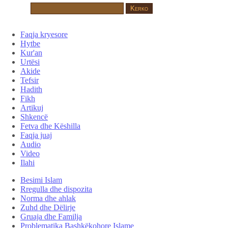
Faqja kryesore
Hytbe
Kur'an
Urtësi
Akide
Tefsir
Hadith
Fikh
Artikuj
Shkencë
Fetva dhe Këshilla
Faqja juaj
Audio
Video
Ilahi
Besimi Islam
Rregulla dhe dispozita
Norma dhe ahlak
Zuhd dhe Dëlirje
Gruaja dhe Familja
Problematika Bashkëkohore Islame