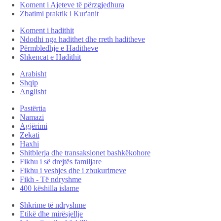
Koment i Ajeteve të përzgjedhura
Zbatimi praktik i Kur'anit
Koment i hadithit
Ndodhi nga hadithet dhe rreth haditheve
Përmbledhje e Haditheve
Shkencat e Hadithit
Arabisht
Shqip
Anglisht
Pastërtia
Namazi
Agjërimi
Zekati
Haxhi
Shitblerja dhe transaksionet bashkëkohore
Fikhu i së drejtës familjare
Fikhu i veshjes dhe i zbukurimeve
Fikh - Të ndryshme
400 këshilla islame
Shkrime të ndryshme
Etikë dhe mirësjellje