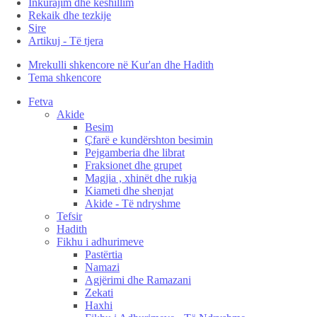
Inkurajim dhe këshillim
Rekaik dhe tezkije
Sire
Artikuj - Të tjera
Mrekulli shkencore në Kur'an dhe Hadith
Tema shkencore
Fetva
Akide
Besim
Çfarë e kundërshton besimin
Pejgamberia dhe librat
Fraksionet dhe grupet
Magjia , xhinët dhe rukja
Kiameti dhe shenjat
Akide - Të ndryshme
Tefsir
Hadith
Fikhu i adhurimeve
Pastërtia
Namazi
Agjërimi dhe Ramazani
Zekati
Haxhi