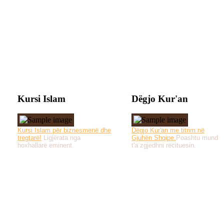
Kursi Islam
Dëgjo Kur'an
Kursi Islam për biznesmenë dhe
Dëgjo Kur'an me titrim në
tregtarë!
Ligjërata nga
Gjuhën Shqipe.
Poashtu mund
hoxhallarë eminent.
t'a zgjedhni recituesin.
Të gjitha drejtat e 