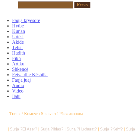
Faqja kryesore
Hytbe
Kur'an
Urtësi
Akide
Tefsir
Hadith
Fikh
Artikuj
Shkencë
Fetva dhe Këshilla
Faqja juaj
Audio
Video
Ilahi
Tefsir / Koment i Sureve të Përzgjedhura
|
Surja ?El Aser?
|
Surja ?Ihlas?
|
Surja ?Huxhurat?
|
Surja ?Kehf?
|
Surj