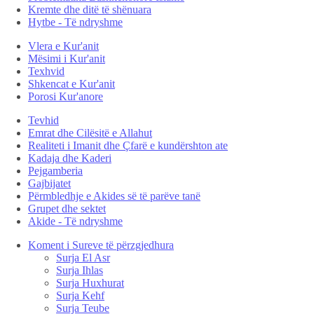
Kremte dhe ditë të shënuara
Hytbe - Të ndryshme
Vlera e Kur'anit
Mësimi i Kur'anit
Texhvid
Shkencat e Kur'anit
Porosi Kur'anore
Tevhid
Emrat dhe Cilësitë e Allahut
Realiteti i Imanit dhe Çfarë e kundërshton ate
Kadaja dhe Kaderi
Pejgamberia
Gajbijatet
Përmbledhje e Akides së të parëve tanë
Grupet dhe sektet
Akide - Të ndryshme
Koment i Sureve të përzgjedhura
Surja El Asr
Surja Ihlas
Surja Huxhurat
Surja Kehf
Surja Teube