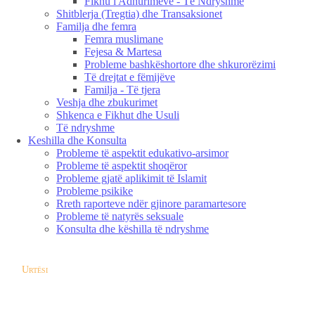
Fikhu i Adhurimeve - Të Ndryshme
Shitblerja (Tregtia) dhe Transaksionet
Familja dhe femra
Femra muslimane
Fejesa & Martesa
Probleme bashkëshortore dhe shkurorëzimi
Të drejtat e fëmijëve
Familja - Të tjera
Veshja dhe zbukurimet
Shkenca e Fikhut dhe Usuli
Të ndryshme
Keshilla dhe Konsulta
Probleme të aspektit edukativo-arsimor
Probleme të aspektit shoqëror
Probleme gjatë aplikimit të Islamit
Probleme psikike
Rreth raporteve ndër gjinore paramartesore
Probleme të natyrës seksuale
Konsulta dhe këshilla të ndryshme
Urtësi