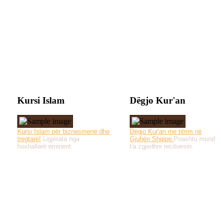
Kursi Islam
Dëgjo Kur'an
Kursi Islam për biznesmenë dhe
Dëgjo Kur'an me titrim në
tregtarë!
Ligjërata nga
Gjuhën Shqipe.
Poashtu mund
hoxhallarë eminent.
t'a zgjedhni recituesin.
Të gjitha drejtat e 