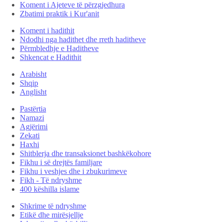
Koment i Ajeteve të përzgjedhura
Zbatimi praktik i Kur'anit
Koment i hadithit
Ndodhi nga hadithet dhe rreth haditheve
Përmbledhje e Haditheve
Shkencat e Hadithit
Arabisht
Shqip
Anglisht
Pastërtia
Namazi
Agjërimi
Zekati
Haxhi
Shitblerja dhe transaksionet bashkëkohore
Fikhu i së drejtës familjare
Fikhu i veshjes dhe i zbukurimeve
Fikh - Të ndryshme
400 këshilla islame
Shkrime të ndryshme
Etikë dhe mirësjellje