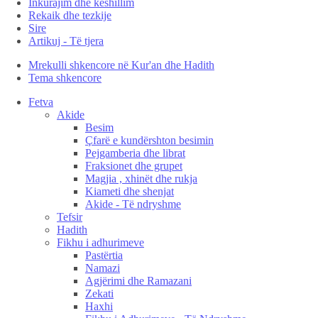
Inkurajim dhe këshillim
Rekaik dhe tezkije
Sire
Artikuj - Të tjera
Mrekulli shkencore në Kur'an dhe Hadith
Tema shkencore
Fetva
Akide
Besim
Çfarë e kundërshton besimin
Pejgamberia dhe librat
Fraksionet dhe grupet
Magjia , xhinët dhe rukja
Kiameti dhe shenjat
Akide - Të ndryshme
Tefsir
Hadith
Fikhu i adhurimeve
Pastërtia
Namazi
Agjërimi dhe Ramazani
Zekati
Haxhi