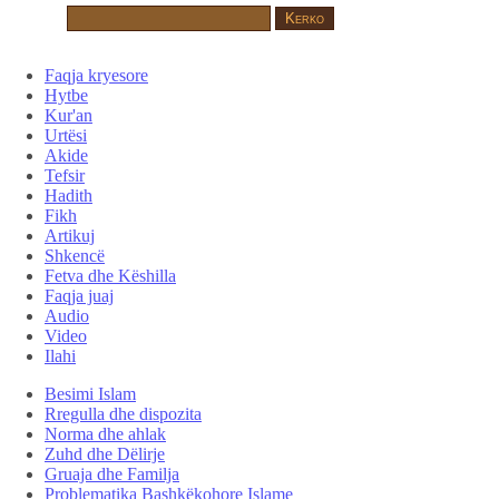
Faqja kryesore
Hytbe
Kur'an
Urtësi
Akide
Tefsir
Hadith
Fikh
Artikuj
Shkencë
Fetva dhe Këshilla
Faqja juaj
Audio
Video
Ilahi
Besimi Islam
Rregulla dhe dispozita
Norma dhe ahlak
Zuhd dhe Dëlirje
Gruaja dhe Familja
Problematika Bashkëkohore Islame